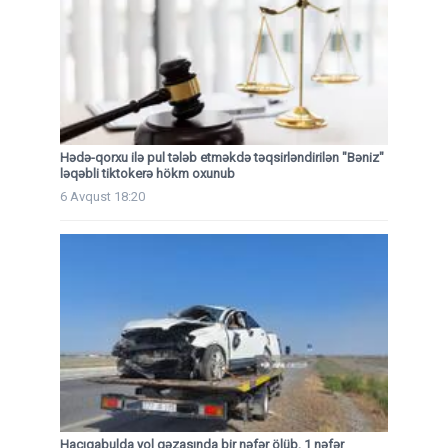
Hədə-qorxu ilə pul tələb etməkdə təqsirləndirilən "Bəniz"
ləqəbli tiktokerə hökm oxunub
6 Avqust 18:20
Hacıqabulda yol qəzasında bir nəfər ölüb, 1 nəfər