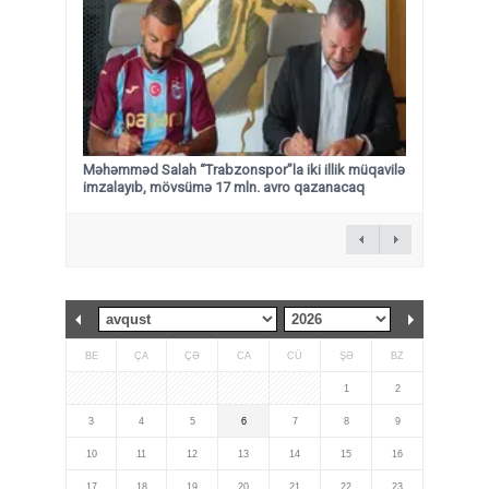
Məhəmməd Salah “Trabzonspor”la iki illik müqavilə
imzalayıb, mövsümə 17 mln. avro qazanacaq
BE
ÇA
ÇƏ
CA
CÜ
ŞƏ
BZ
1
2
3
4
5
6
7
8
9
10
11
12
13
14
15
16
17
18
19
20
21
22
23