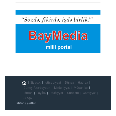
Siyasət
İqtisadiyyat
Dünya
Hadisə
Güney Azərbaycan
Mədəniyyət
Müsahibə
İdman
Layihə
Ədəbiyyat
Gündəm
Cəmiyyət
Əlaqə
İstifadə şərtləri