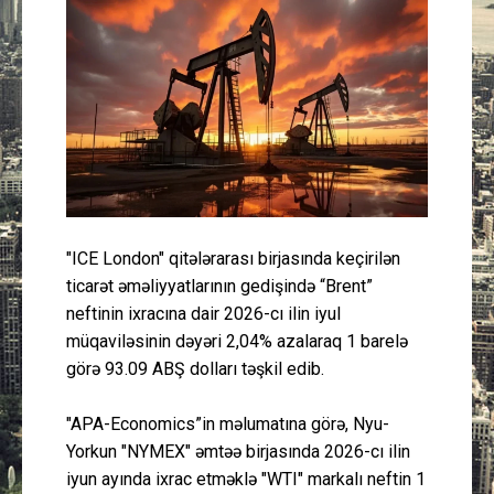
Güney Azərbaycan
Mədəniyyət
Müsahibə
İdman
Layihə
"ICE London" qitələrarası birjasında keçirilən
ticarət əməliyyatlarının gedişində “Brent”
Gündəm
neftinin ixracına dair 2026-cı ilin iyul
müqaviləsinin dəyəri 2,04% azalaraq 1 barelə
Cəmiyyət
görə 93.09 ABŞ dolları təşkil edib.
Peşə etikası
"APA-Economics”in məlumatına görə, Nyu-
Yorkun "NYMEX" əmtəə birjasında 2026-cı ilin
iyun ayında ixrac etməklə "WTI" markalı neftin 1
Əlaqə