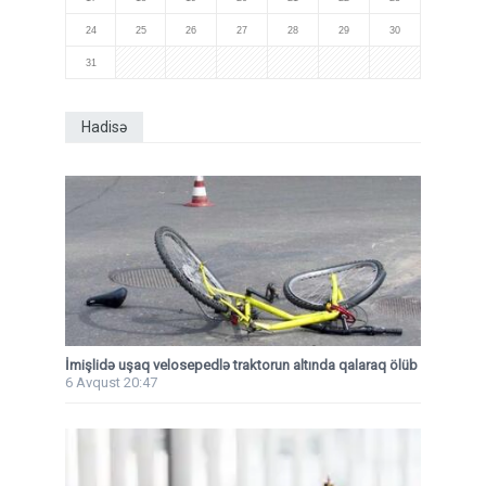
24
25
26
27
28
29
30
31
Hadisə
İmişlidə uşaq velosepedlə traktorun altında qalaraq ölüb
6 Avqust 20:47