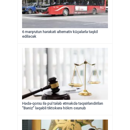
6 marşrutun hərəkəti alternativ küçələrlə təşkil
ediləcək
Hədə-qorxu ilə pul tələb etməkdə təqsirləndirilən
"Bəniz" ləqəbli tiktokerə hökm oxunub