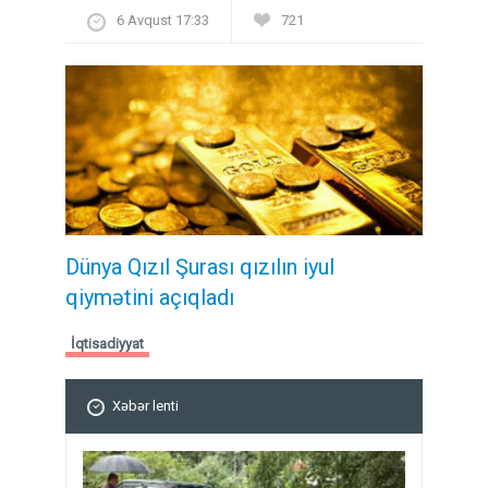
6 Avqust 17:33
721
Dünya Qızıl Şurası qızılın iyul
qiymətini açıqladı
İqtisadiyyat
Xəbər lenti