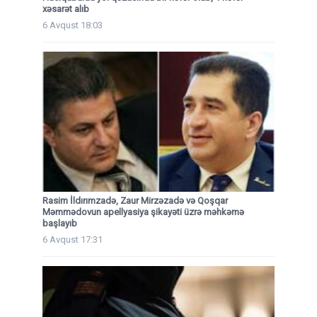
xəsarət alıb
6 Avqust 18:03
Rasim İldırımzadə, Zaur Mirzəzadə və Qoşqar
Məmmədovun apellyasiya şikayəti üzrə məhkəmə
başlayıb
6 Avqust 17:31