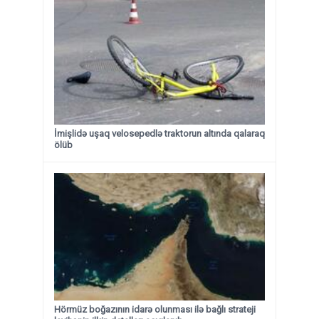
İmişlidə uşaq velosepedlə traktorun altında qalaraq
ölüb
Hörmüz boğazının idarə olunması ilə bağlı strateji