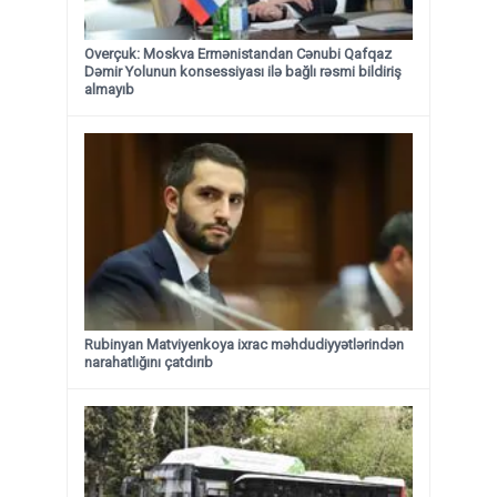
Overçuk: Moskva Ermənistandan Cənubi Qafqaz
Dəmir Yolunun konsessiyası ilə bağlı rəsmi bildiriş
almayıb
Rubinyan Matviyenkoya ixrac məhdudiyyətlərindən
narahatlığını çatdırıb