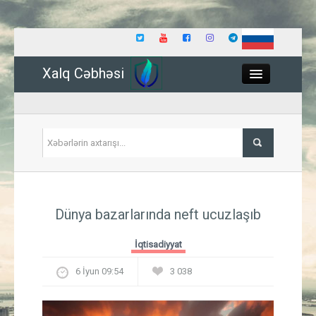
Xalq Cəbhəsi
Close
Siyasət
Dünya bazarlarında neft ucuzlaşıb
İqtisadiyyat
İqtisadiyyat
Dünya
6 İyun 09:54
3 038
Hadisə