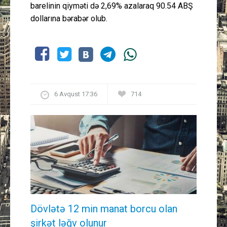
barelinin qiyməti də 2,69% azalaraq 90.54 ABŞ
dollarına bərabər olub.
6 Avqust 17:36
714
Dövlətə 12 min manat borcu olan
şirkət ləğv olunur