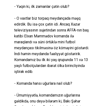
- Yəqin ki, ilk zamanlar çətin olub?
- O vaxtlar biz torpaq meydançada məşq
edirdik. Bu isə çox çətin idi. Ancaq Xəzər
televiziyasının sujetindən sonra AFFA-nın baş
katibi Elxan Məmmədov komanda ilə
maraqlandı və süni örtüklə mini futbol
meydançası tikilməsinə öz köməyini göstərdi.
İndi həmin meydanda fəaliyyət göstəririk.
Komandamız bu ilk iki yaş qrupunda 11 və 13
yaşlı futbolçulardan ibarət ölkə birincliyində
iştirak edib.
- Komanda hansı uğurlara nail olub?
- Ümumiyyətlə, komandamızın uğurlarına
gəldikdə, onu deyə bilərəm ki, Bakı Şəhər