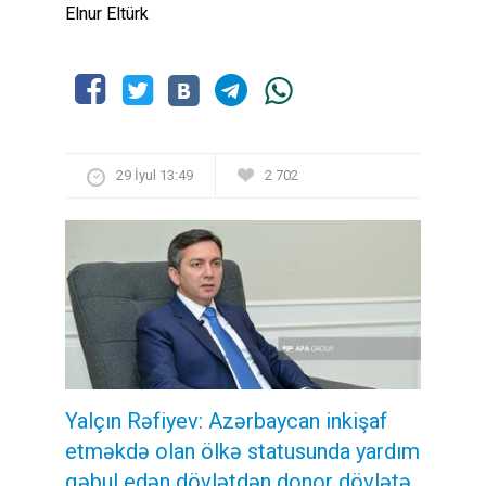
Elnur Eltürk
29 İyul 13:49
2 702
Yalçın Rəfiyev: Azərbaycan inkişaf
etməkdə olan ölkə statusunda yardım
qəbul edən dövlətdən donor dövlətə