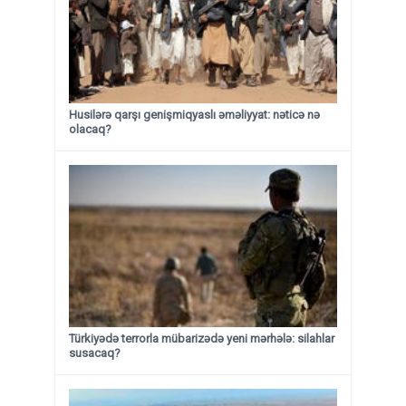
Husilərə qarşı genişmiqyaslı əməliyyat: nəticə nə
olacaq?
Türkiyədə terrorla mübarizədə yeni mərhələ: silahlar
susacaq?