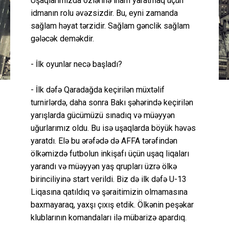
Uşaqlarımızda özlərinə inam yaratmaq üçün
idmanın rolu əvəzsizdir. Bu, eyni zamanda
sağlam həyat tərzidir. Sağlam gənclik sağlam
gələcək deməkdir.
- İlk oyunlar necə başladı?
- İlk dəfə Qaradağda keçirilən müxtəlif
turnirlərdə, daha sonra Bakı şəhərində keçirilən
yarışlarda gücümüzü sınadıq və müəyyən
uğurlarımız oldu. Bu isə uşaqlarda böyük həvəs
yaratdı. Elə bu ərəfədə də AFFA tərəfindən
ölkəmizdə futbolun inkişafı üçün uşaq liqaları
yarandı və müəyyən yaş qrupları üzrə ölkə
birinciliyinə start verildi. Biz də ilk dəfə U-13
Liqasına qatıldıq və şəraitimizin olmamasına
baxmayaraq, yaxşı çıxış etdik. Ölkənin peşəkar
klublarının komandaları ilə mübarizə apardıq.