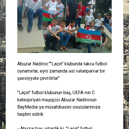
Güney Azərbaycan
Mədəniyyət
Müsahibə
İdman
Abuzər Nadirov:""Laçın" klubunda təkcə futbol
Layihə
oynamırlar, eyni zamanda əsl vətənpərvər bir
şəxsiyyətə çevrilirlər"
Gündəm
"Laçın" futbol klubunun baş, UEFA-nın C
Cəmiyyət
kateqoriyalı məşqçisi Abuzər Nadirovun
BayMedia-ya müsahibəsini oxucularımıza
Peşə etikası
təqdim edirik
Əlaqə
- Abuzər bəy, istərdik ki, "Laçın" futbol