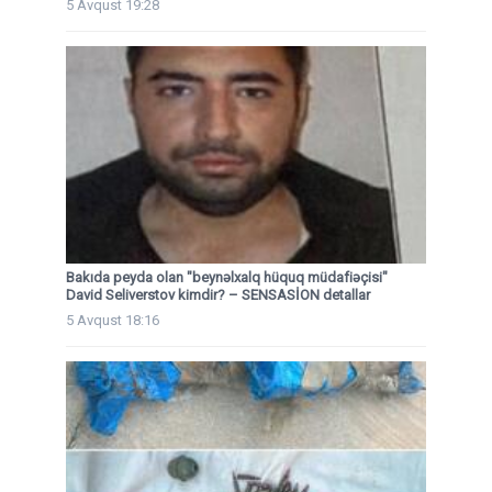
5 Avqust 19:28
Bakıda peyda olan "beynəlxalq hüquq müdafiəçisi"
David Seliverstov kimdir? – SENSASİON detallar
5 Avqust 18:16