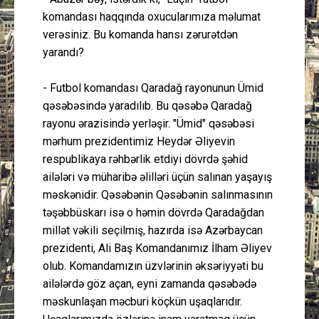
komandası haqqında oxucularımıza məlumat
verəsiniz. Bu komanda hansı zərurətdən
yarandı?
- Futbol komandası Qaradağ rayonunun Ümid
qəsəbəsində yaradılıb. Bu qəsəbə Qaradağ
rayonu ərazisində yerləşir. "Ümid" qəsəbəsi
mərhum prezidentimiz Heydər Əliyevin
respublikaya rəhbərlik etdiyi dövrdə şəhid
ailələri və müharibə əlilləri üçün salınan yaşayış
məskənidir. Qəsəbənin Qəsəbənin salınmasının
təşəbbüskarı isə o həmin dövrdə Qaradağdan
millət vəkili seçilmiş, hazırda isə Azərbaycan
prezidenti, Ali Baş Komandanımız İlham Əliyev
olub. Komandamızın üzvlərinin əksəriyyəti bu
ailələrdə göz açan, eyni zamanda qəsəbədə
məskunlaşan məcburi köçkün uşaqlarıdır.