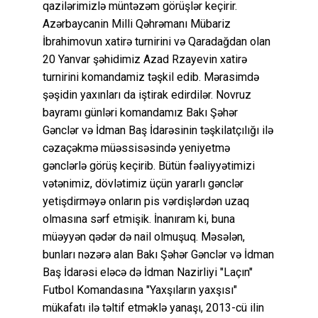
qazilərimizlə müntəzəm görüşlər keçirir.
Azərbaycanin Milli Qəhrəmanı Mübariz
İbrahimovun xatirə turnirini və Qaradağdan olan
20 Yanvar şəhidimiz Azad Rzayevin xatirə
turnirini komandamiz təşkil edib. Mərasimdə
şəşidin yaxınları da iştirak edirdilər. Novruz
bayramı günləri komandamız Bakı Şəhər
Gənclər və İdman Baş İdarəsinin təşkilatçılığı ilə
cəzaçəkmə müəssisəsində yeniyetmə
gənclərlə görüş keçirib. Bütün fəaliyyətimizi
vətənimiz, dövlətimiz üçün yararlı gənclər
yetişdirməyə onların pis vərdişlərdən uzaq
olmasına sərf etmişik. İnanıram ki, buna
müəyyən qədər də nail olmuşuq. Məsələn,
bunları nəzərə alan Bakı Şəhər Gənclər və İdman
Baş İdarəsi eləcə də İdman Nazirliyi "Laçın"
Futbol Komandasına "Yaxşıların yaxşısı"
mükafatı ilə təltif etməklə yanaşı, 2013-cü ilin