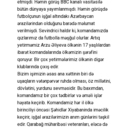
etmişdi. Həmin görüş BBC kanalı vasitəsilə
bütün dünyaya yayımlanmışdı. Həmin görüşdə
futbolçunun işğal altındakı Azərbaycan
ərazilərindən olduğunu barədə məlumat
verilmişdi. Sevindrici haldır ki, komandamızda
qızlarımız da futbolla məşğul olurlar. Artıq
yetirməmiz Arzu Əliyeva ölkənin 17 yaşlılardan
ibarət komandalarında ölkəmizin şərəfini
qoruyur. Bir çox yetirmələrimiz ölkənin digər
klublarında çıxış edir.
Bizim işimizin əsas ana xəttinin biri də
uşaqların vətənpərvər ruhda olması, öz millətini,
dövlətini, yurdunu sevməsidir. Bu baxımdan,
komandamız bir çox tədbirlər və əməli işlər
həyata keçirib. Komandamiz hər il ölkə
birinciliyi öncəsi Şəhidlər Xiyabaninda iməcilik
keçirir, işğal ərazilərimizin anım günlərini təşkil
edir. Qarabağ müharibəsi veteranları, eləcə də