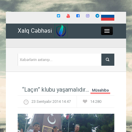
Xalq Cəbhəsi
Close
Siyasət
“Laçın” klubu yaşamalıdır...
Müsahibə
İqtisadiyyat
23 Sentyabr 2014 14:47
14 280
Dünya
Hadisə