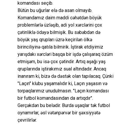
komandası seçib.
Bütün bu uğurlar elə də asan olmayıb.
Komandamız daim maddi cəhətdən böyük
problemlərlə üzləşib, adi yol xərclərini çox
çətinliklə ödəyə bilmişik. Bu səbəbdən də
böyük yaş qrupları üzrə keçirilən ölkə
birinciliyinə qatıla bilmirik. İştirak etdiyimiz
yarışdakı xərcləri başqa bir işdə çalışaraq özüm
etmişəm, bu isə çox çətindir. Artıq aşağı yaş
qruplarında iştirakımız sual altındadır. Ancaq
inanıram ki, bizə də dəstək olan tapılacaq. Çünki
"Laçın" klubu yaşamalıdır ki, Laçın yaşasın və
torpaqlarımız unudulmasın. "Laçın komandası
bir futbol komandasından da artıqdır".
Gerçəkdən bu belədir. Burda uşaqlar tək futbol
oynamırlar, əsl vətənpərvər bir şəxsiyyətə
çevrilirlər.