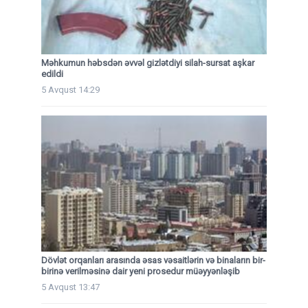
Məhkumun həbsdən əvvəl gizlətdiyi silah-sursat aşkar
edildi
5 Avqust 14:29
Dövlət orqanları arasında əsas vəsaitlərin və binaların bir-
birinə verilməsinə dair yeni prosedur müəyyənləşib
5 Avqust 13:47