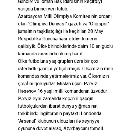
Gənclər və İdman Baş İdarəsinin keçirdiyi
yarışda birinci yeri tutub.
Azərbaycan Milli Olimpiya Komitəsinin orqanı
olan "Olimpiya Dünyası" qəzeti və "Olipspor"
jurnalının təşkilatçılığı ilə keçirilən 28 May
Respublika Gününə həsr etdiyi turnerin
qalibiyik. Ölkə birinciklərində daim 10 ən güclü
komanda sırasında oluruq hər il.
Ölkə futboluna yaş qrupları üzrə bir çox
istedadlı gənclər yetişdirmişik. Ölkəmizin milli
komandasında yetirmələrimiz var. Ölkəmizin
şərəfini qoruyurlar. Mislan üçün, Pərviz
Həsənov 16 yaşlı milli komandanın üzvüdür.
Pərviz eyni zamanda keçən il qaçqın
futbolçulardan ibarət dünya yığmasının
tərkibində İngiltərənin paytaxtı Londonda
"Arsenal" klubunun ulduzları ilə xeyriyyə
oyununa dəvət alaraq, Azərbaycanı təmsil