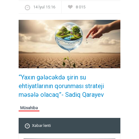
14 İyul 15:16
8 015
“Yaxın gələcəkdə şirin su
ehtiyatlarının qorunması strateji
məsələ olacaq”- Sadiq Qarayev
Müsahibə
Xəbər lenti