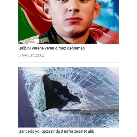
Qəlbini Vətənə verən ölməz qəhrəman
5 Avqust 23:02
Gəncədə yol qəzasında 3 nəfər xəsarət alıb