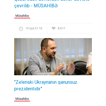
çevrilib - MÜSAHİBƏ
Müsahibə
15 İyul 21:10
8 617
"Zelenski Ukraynanın qanunsuz
prezidentidir"
Müsahibə