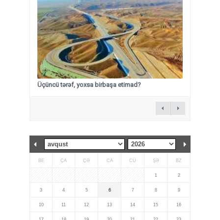
Üçüncü tərəf, yoxsa birbaşa etimad?
BE
ÇA
ÇƏ
CA
CÜ
ŞƏ
BZ
1
2
3
4
5
6
7
8
9
10
11
12
13
14
15
16
17
18
19
20
21
22
23