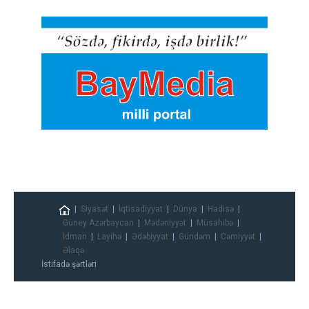
Siyasət
İqtisadiyyat
Dünya
Hadisə
Güney Azərbaycan
Mədəniyyət
Müsahibə
İdman
Layihə
Ədəbiyyat
Gündəm
Cəmiyyət
Əlaqə
İstifadə şərtləri