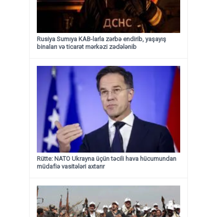
Rusiya Sumıya KAB-larla zərbə endirib, yaşayış
binaları və ticarət mərkəzi zədələnib
Rütte: NATO Ukrayna üçün təcili hava hücumundan
müdafiə vasitələri axtarır