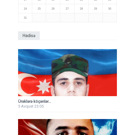
24
25
26
27
28
29
30
31
Hadisə
Ürəklərə köçənlər...
5 Avqust 23:05