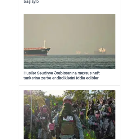
başlayıb
Husilər Səudiyyə Ərəbistanına məxsus neft
tankerinə zərbə endirdiklərini iddia ediblər