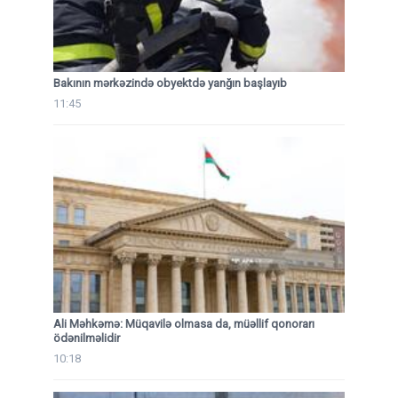
Bakının mərkəzində obyektdə yanğın başlayıb
11:45
Ali Məhkəmə: Müqavilə olmasa da, müəllif qonorarı
ödənilməlidir
10:18