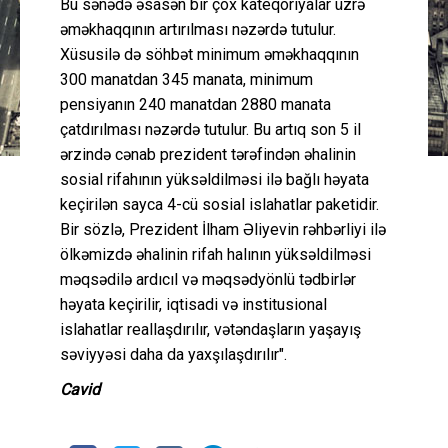
Bu sənədə əsasən bir çox kateqoriyalar üzrə
əməkhaqqının artırılması nəzərdə tutulur.
Xüsusilə də söhbət minimum əməkhaqqının
300 manatdan 345 manata, minimum
pensiyanın 240 manatdan 2880 manata
çatdırılması nəzərdə tutulur. Bu artıq son 5 il
ərzində cənab prezident tərəfindən əhalinin
sosial rifahının yüksəldilməsi ilə bağlı həyata
keçirilən sayca 4-cü sosial islahatlar paketidir.
Bir sözlə, Prezident İlham Əliyevin rəhbərliyi ilə
ölkəmizdə əhalinin rifah halının yüksəldilməsi
məqsədilə ardıcıl və məqsədyönlü tədbirlər
həyata keçirilir, iqtisadi və institusional
islahatlar reallaşdırılır, vətəndaşların yaşayış
səviyyəsi daha da yaxşılaşdırılır".
Cavid