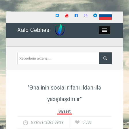
Xalq Cəbhəsi
Close
Siyasət
"Əhalinin sosial rifahı ildən-ilə
İqtisadiyyat
yaxşılaşdırılır"
Dünya
Siyasət
Hadisə
6 Yanvar 2023 09:39
5 558