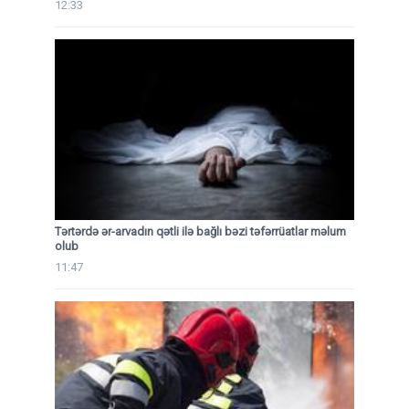
12:33
Tərtərdə ər-arvadın qətli ilə bağlı bəzi təfərrüatlar məlum
olub
11:47