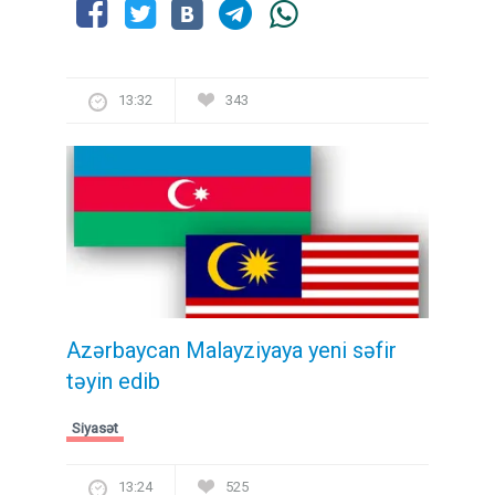
13:32
343
Azərbaycan Malayziyaya yeni səfir
təyin edib
Siyasət
13:24
525