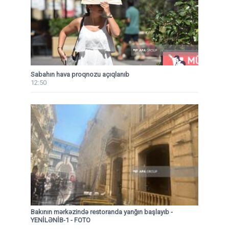
Sabahın hava proqnozu açıqlanıb
12:50
Bakının mərkəzində restoranda yanğın başlayıb
-
YENİLƏNİB-1 - FOTO