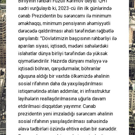
Birliyinin rəhbəri Füzuli Kərimov deyib. QHT
sədri vurğulayıb ki, 2023-cü ilin ilk günlərində
cənab Prezidentin bu sərəncamı ilə minimum
əməkhaqqı, minimum pensiyanın əhəmiyyətli
dərəcədə qaldırılması əhali tərəfindən rəğbətlə
qarşılanıb: "Dövlətimizin başçısının rəhbərliyi ilə
aparılan siyasi, iqtisadi, mədəni sahələrdəki
islahatlar dünya birliyi tərəfindən də yüksək
qiymətləndirilir. Hazırda dünyanı maliyyə və
iqtisadi böhran, qarşıdurmalar, böhranlar
ağuşuna aldığı bir vaxtda ölkəmizdə əhalinin
sosial rifahının daha da yaxşılaşdırılması
istiqamətində atılan addımlar, iri infrastruktur
layihələrin reallaşdırılmasına uğurla davam
etdirilməsi diqqətdən yayınmır. Cənab
prezidentin yeni imzaladığı sərəncam əhalinin
sosial rifahının yaxşılaşdırılması sahəsində
əlavə tədbirləri özündə ehtiva edən bir sənəddir.