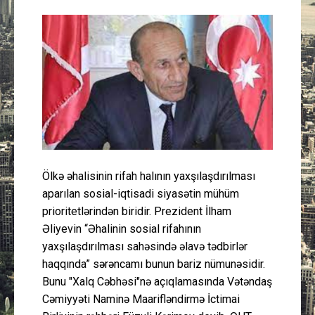
Güney Azərbaycan
Mədəniyyət
Müsahibə
İdman
Layihə
Ölkə əhalisinin rifah halının yaxşılaşdırılması
aparılan sosial-iqtisadi siyasətin mühüm
Gündəm
prioritetlərindən biridir. Prezident İlham
Əliyevin “Əhalinin sosial rifahının
Cəmiyyət
yaxşılaşdırılması sahəsində əlavə tədbirlər
haqqında” sərəncamı bunun bariz nümunəsidir.
Peşə etikası
Bunu "Xalq Cəbhəsi"nə açıqlamasında Vətəndaş
Cəmiyyəti Naminə Maarifləndirmə İctimai
Əlaqə