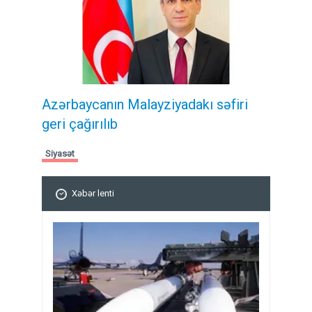
Azərbaycanın Malayziyadakı səfiri
geri çağırılıb
Siyasət
Xəbər lenti