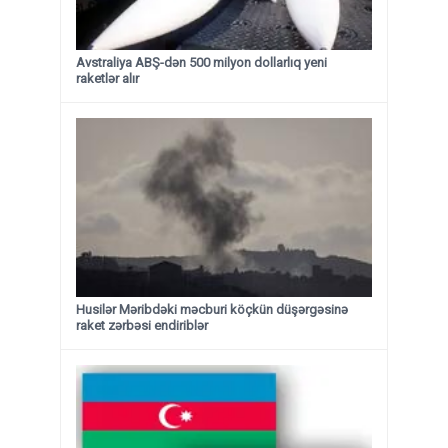
Avstraliya ABŞ-dən 500 milyon dollarlıq yeni
raketlər alır
Husilər Məribdəki məcburi köçkün düşərgəsinə
raket zərbəsi endiriblər