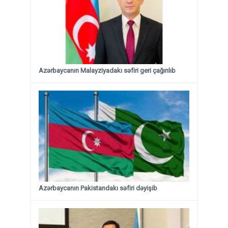
Azərbaycanın Malayziyadakı səfiri geri çağırılıb
Azərbaycanın Pakistandakı səfiri dəyişib