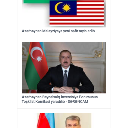
Azərbaycan Malayziyaya yeni səfir təyin edib
Azərbaycan Beynəlxalq İnvestisiya Forumunun
Təşkilat Komitəsi yaradılıb - SƏRƏNCAM