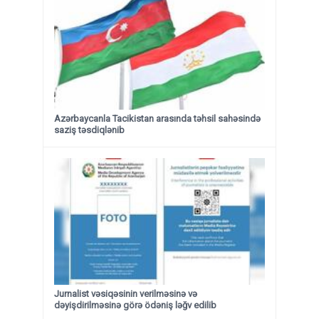
Azərbaycanla Tacikistan arasında təhsil sahəsində
saziş təsdiqlənib
Jurnalist vəsiqəsinin verilməsinə və
dəyişdirilməsinə görə ödəniş ləğv edilib