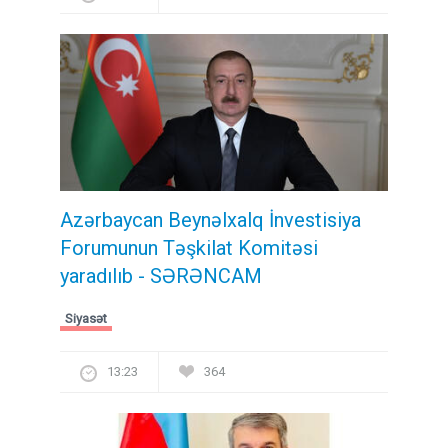
Azərbaycan Beynəlxalq İnvestisiya
Forumunun Təşkilat Komitəsi
yaradılıb - SƏRƏNCAM
Siyasət
13:23
364