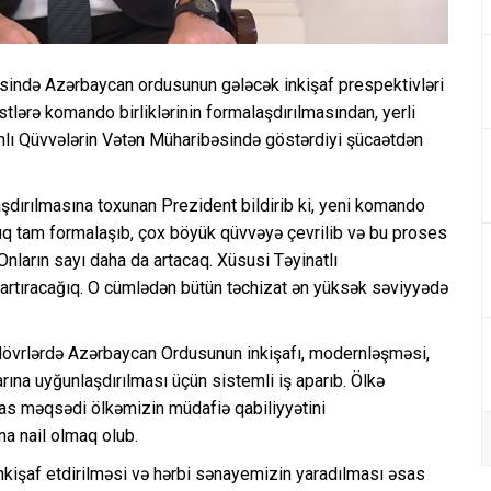
əsində Azərbaycan ordusunun gələcək inkişaf prespektivləri
tlərə komando birliklərinin formalaşdırılmasından, yerli
ahlı Qüvvələrin Vətən Müharibəsində göstərdiyi şücaətdən
dırılmasına toxunan Prezident bildirib ki, yeni komando
tıq tam formalaşıb, çox böyük qüvvəyə çevrilib və bu proses
Onların sayı daha da artacaq. Xüsusi Təyinatlı
və artıracağıq. O cümlədən bütün təchizat ən yüksək səviyyədə
övrlərdə Azərbaycan Ordusunun inkişafı, modernləşməsi,
rına uyğunlaşdırılması üçün sistemli iş aparıb. Ölkə
s məqsədi ölkəmizin müdafiə qabiliyyətini
a nail olmaq olub.
nkişaf etdirilməsi və hərbi sənayemizin yaradılması əsas