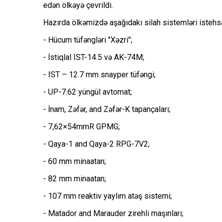
edən ölkəyə çevrildi.
Hazırda ölkəmizdə aşağıdakı silah sistemləri istehsa
- Hücum tüfəngləri "Xəzri";
- İstiqlal IST-14.5 və AK-74M;
- IST – 12.7 mm snayper tüfəngi;
- UP-7.62 yüngül avtomat;
- İnam, Zəfər, and Zəfər-K tapançaları;
- 7,62×54mmR GPMG;
- Qaya-1 and Qaya-2 RPG-7V2;
- 60 mm minaatan;
- 82 mm minaatan;
- 107 mm reaktiv yaylım atəş sistemi;
- Matador and Marauder zirehli maşınları;