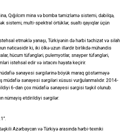
arı, mina, Qığılcım mina və bomba təmizləmə sistemi, dəbilqə,
ək sistemi, multi-spektral örtüklər, sualtı qayıqlar üçün
tehsal etməklə yanaşı, Türkiyənin də hərbi təchizat və silah
un nəticəsidir ki, iki ölkə uzun illərdir birlikdə mühəndis
alar, hücum tüfəngləri, pulemyotlar, snayper tüfəngləri,
ri istehsal edir və ixtacını həyata keçirir.
 müdafiə sənayesi sərgilərinə böyük maraq göstərməyə
uş müdafiə sənayesi sərgiləri xüsusi vurğulanmalıdır. 2014-
dirildiyi 6-dan çox müdafiə sənayesi sərgisi təşkil olunub.
ın nümayiş etdirildiyi sərgilər:
1”.
təşkili Azərbaycan və Türkiyə arasında hərbi-texniki