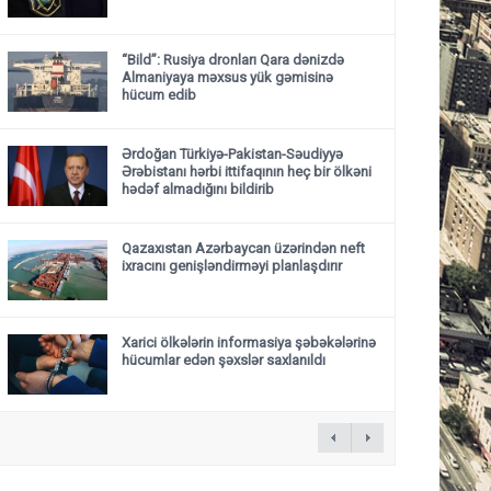
“Bild”: Rusiya dronları Qara dənizdə
Almaniyaya məxsus yük gəmisinə
hücum edib
Ərdoğan Türkiyə-Pakistan-Səudiyyə
Ərəbistanı hərbi ittifaqının heç bir ölkəni
hədəf almadığını bildirib
Qazaxıstan Azərbaycan üzərindən neft
ixracını genişləndirməyi planlaşdırır
Xarici ölkələrin informasiya şəbəkələrinə
hücumlar edən şəxslər saxlanıldı