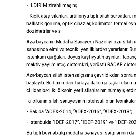
- İLDIRIM zirehli maşını;
- Kiçik atəş silahları, artilleriya tipli silah sursatl
ballistik qoruma, optik cihazlar, kolimator, termal eyn
dozimetrlər və s.
Azərbaycanın Müdafiə Sənayesi Nazirliyi özü silah is
sahəsində elmi və texniki yeniliklərdən yararlanır. Bun
istehkam qurğuları, döyüş kəşfiyyat maşınları, tapanç
reaktiv yaylım atəş sistemləri, yerüstü RADAR sistemlə
Azərbaycan silah istehsalçısına çevrildikdən sonra
başlayıb. Bu baxımdan Türkiyə ilə birgə təşkil olunm
ci ildən bəri iki ölkənin yerli silahlarının nümayiş et
İki ölkənin silah sənayesinin istehsalı olan texnikalar
- Bakıda “ADEX-2014, “ADEX-2016”, “ADEX-2018”;
- İstanbulda “IDEF-2017”, “IDEF-2019” və “IDEF-202
Bu tipli beynəlxalq müdafiə sənayesi sərgilərinin də 