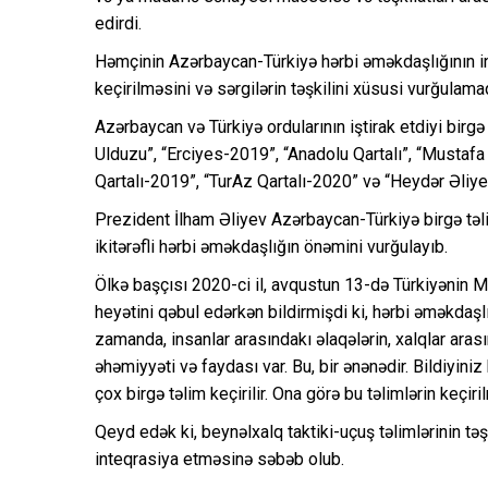
edirdi.
Həmçinin Azərbaycan-Türkiyə hərbi əməkdaşlığının ink
keçirilməsini və sərgilərin təşkilini xüsusi vurğulama
Azərbaycan və Türkiyə ordularının iştirak etdiyi birgə
Ulduzu”, “Erciyes-2019”, “Anadolu Qartalı”, “Mustafa
Qartalı-2019”, “TurAz Qartalı-2020” və “Heydər Əliye
Prezident İlham Əliyev Azərbaycan-Türkiyə birgə təli
ikitərəfli hərbi əməkdaşlığın önəmini vurğulayıb.
Ölkə başçısı 2020-ci il, avqustun 13-də Türkiyənin M
heyətini qəbul edərkən bildirmişdi ki, hərbi əməkdaş
zamanda, insanlar arasındakı əlaqələrin, xalqlar aras
əhəmiyyəti və faydası var. Bu, bir ənənədir. Bildiyin
çox birgə təlim keçirilir. Ona görə bu təlimlərin keçiri
Qeyd edək ki, beynəlxalq taktiki-uçuş təlimlərinin təşk
inteqrasiya etməsinə səbəb olub.