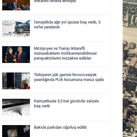
imkanını istisna etməyib
İsmayıllıda ağır yol qəzası baş verib, 5
nəfər yaralanıb
Mirziyoyev və Tramp ikitərəfli
münasibətlərin möhkəmləndirilməsi
perspektivlərini müzakirə ediblər
Türkiyənin yük gəmisi Novorossiysk
yaxınlığında PUA hücumuna məruz qalıb
Kamçatkada 5,5 bal gücündə zəlzələ
baş verib
Bakıda parkdan oğurluq edilib