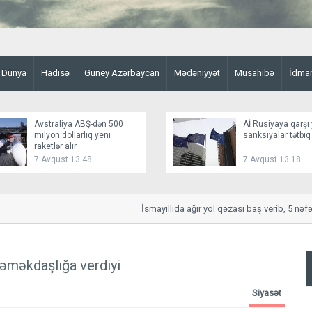
Dünya
Hadisə
Güney Azərbaycan
Mədəniyyət
Müsahibə
İdma
Avstraliya ABŞ-dən 500
Aİ Rusiyaya qarşı 
milyon dollarlıq yeni
sanksiyalar tətbiq
raketlər alır
7 Avqust 13:48
7 Avqust 13:18
İsmayıllıda ağır yol qəzası baş verib, 5 nəfər ya
i əməkdaşlığa verdiyi
Siyasət