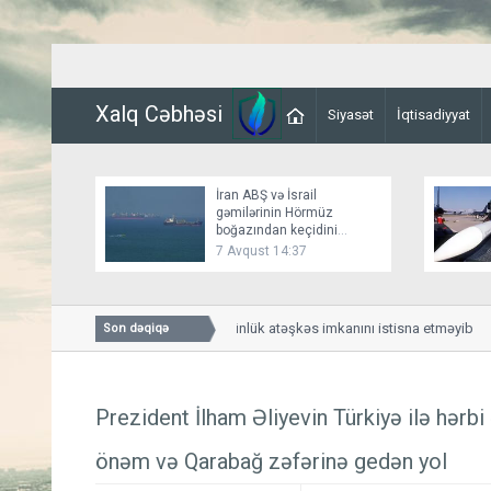
Xalq Cəbhəsi
Siyasət
İqtisadiyyat
İran ABŞ və İsrail
gəmilərinin Hörmüz
boğazından keçidini
bağlayır
7 Avqust 14:37
Bessent İranla 60 günlük atəşkəs imkanını istisna etməyib
Son dəqiqə
Prezident İlham Əliyevin Türkiyə ilə hərb
önəm və Qarabağ zəfərinə gedən yol