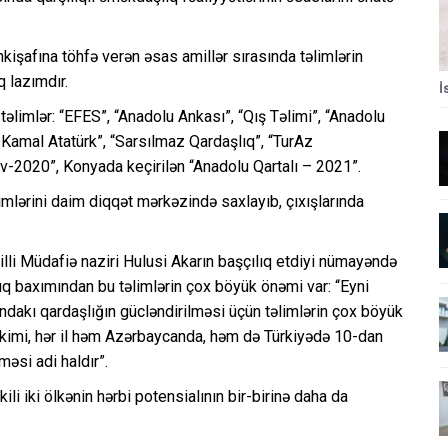
işafına töhfə verən əsas amillər sırasında təlimlərin
q lazımdır.
İ
 təlimlər: “EFES”, “Anadolu Ankası”, “Qış Təlimi”, “Anadolu
 Kamal Atatürk”, “Sarsılmaz Qardaşlıq”, “TurAz
v-2020”, Konyada keçirilən “Anadolu Qartalı – 2021”.
mlərini daim diqqət mərkəzində saxlayıb, çıxışlarında
illi Müdafiə naziri Hulusi Akarın başçılıq etdiyi nümayəndə
lıq baxımından bu təlimlərin çox böyük önəmi var: “Eyni
ındakı qardaşlığın gücləndirilməsi üçün təlimlərin çox böyük
iz kimi, hər il həm Azərbaycanda, həm də Türkiyədə 10-dan
lməsi adi haldır”.
ili iki ölkənin hərbi potensialının bir-birinə daha da