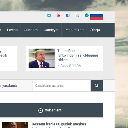
n
Layihə
Gündəm
Cəmiyyət
Peşə etikası
Əlaqə
yeni
Tramp Pentaqon
 edib
rəhbərindən razı olduğunu
bildirib
7 Avqust 11:56
ralanıb
Mirziyoyev və Tramp ikitərəfl
ediblər
Xəbər lenti
Bessent İranla 60 günlük atəşkəs