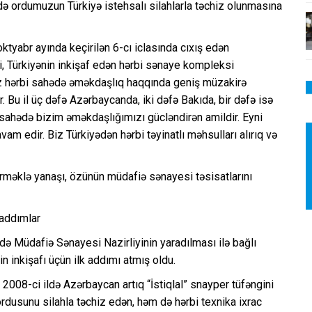
ə ordumuzun Türkiyə istehsalı silahlarla təchiz olunmasına
ktyabr ayında keçirilən 6-cı iclasında cıxış edən
, Türkiyənin inkişaf edən hərbi sənaye kompleksi
z hərbi sahədə əməkdaşlıq haqqında geniş müzakirə
 Bu il üç dəfə Azərbaycanda, iki dəfə Bakıda, bir dəfə isə
i sahədə bizim əməkdaşlığımızı gücləndirən amildir. Eyni
am edir. Biz Türkiyədən hərbi təyinatlı məhsulları alırıq və
irməklə yanaşı, özünün müdafiə sənayesi təsisatlarını
 addımlar
ndə Müdafiə Sənayesi Nazirliyinin yaradılması ilə bağlı
inkişafı üçün ilk addımı atmış oldu.
2008-ci ildə Azərbaycan artıq “İstiqlal” snayper tüfəngini
rdusunu silahla təchiz edən, həm də hərbi texnika ixrac