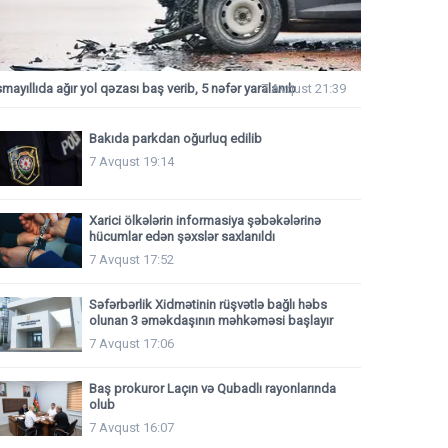
smayıllıda ağır yol qəzası baş verib, 5 nəfər yaralanıb
7 Avqust 21:39
Bakıda parkdan oğurluq edilib
7 Avqust 19:14
Xarici ölkələrin informasiya şəbəkələrinə
hücumlar edən şəxslər saxlanıldı
7 Avqust 17:52
Səfərbərlik Xidmətinin rüşvətlə bağlı həbs
olunan 3 əməkdaşının məhkəməsi başlayır
7 Avqust 17:06
Baş prokuror Laçın və Qubadlı rayonlarında
olub
7 Avqust 16:07