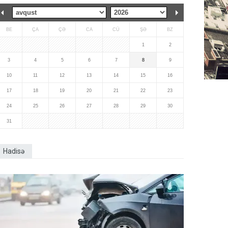
BE
ÇA
ÇƏ
CA
CÜ
ŞƏ
BZ
1
2
3
4
5
6
7
8
9
10
11
12
13
14
15
16
17
18
19
20
21
22
23
24
25
26
27
28
29
30
31
Hadisə