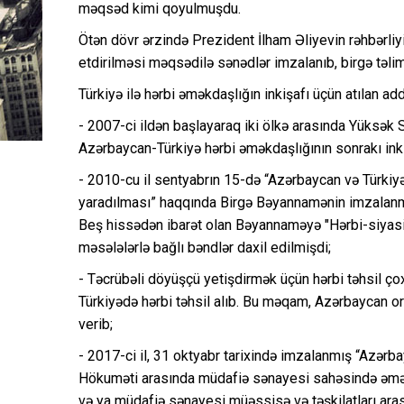
məqsəd kimi qoyulmuşdu.
Ötən dövr ərzində Prezident İlham Əliyevin rəhbərliy
etdirilməsi məqsədilə sənədlər imzalanıb, birgə təlimlə
Türkiyə ilə hərbi əməkdaşlığın inkişafı üçün atılan add
- 2007-ci ildən başlayaraq iki ölkə arasında Yüksək Sə
Azərbaycan-Türkiyə hərbi əməkdaşlığının sonrakı ink
- 2010-cu il sentyabrın 15-də “Azərbaycan və Türkiy
yaradılması” haqqında Birgə Bəyannamənin imzalanma
Beş hissədən ibarət olan Bəyannaməyə "Hərbi-siyasi v
məsələlərlə bağlı bəndlər daxil edilmişdi;
- Təcrübəli döyüşçü yetişdirmək üçün hərbi təhsil ço
Türkiyədə hərbi təhsil alıb. Bu məqam, Azərbaycan o
verib;
- 2017-ci il, 31 oktyabr tarixində imzalanmış “Azər
Hökuməti arasında müdafiə sənayesi sahəsində əməkda
və ya müdafiə sənayesi müəssisə və təşkilatları arası