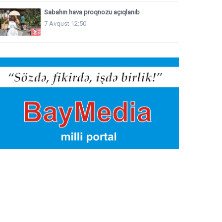
Sabahın hava proqnozu açıqlanıb
7 Avqust 12:50