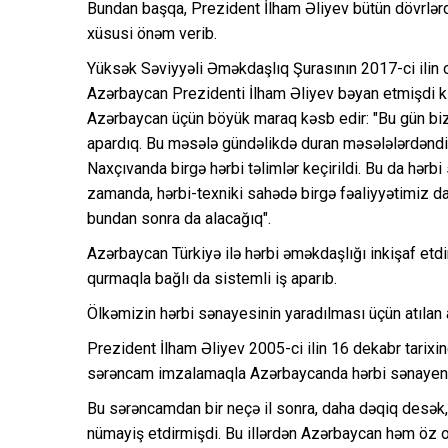
Bundan başqa, Prezident İlham Əliyev bütün dövrlərd
xüsusi önəm verib.
Yüksək Səviyyəli Əməkdaşlıq Şurasının 2017-ci ilin o
Azərbaycan Prezidenti İlham Əliyev bəyan etmişdi ki
Azərbaycan üçün böyük maraq kəsb edir: "Bu gün bi
apardıq. Bu məsələ gündəlikdə duran məsələlərdəndir.
Naxçıvanda birgə hərbi təlimlər keçirildi. Bu da hərb
zamanda, hərbi-texniki sahədə birgə fəaliyyətimiz dav
bundan sonra da alacağıq".
Azərbaycan Türkiyə ilə hərbi əməkdaşlığı inkişaf etd
qurmaqla bağlı da sistemli iş aparıb.
Ölkəmizin hərbi sənayesinin yaradılması üçün atılan
Prezident İlham Əliyev 2005-ci ilin 16 dekabr tarixi
sərəncam imzalamaqla Azərbaycanda hərbi sənayenin 
Bu sərəncamdan bir neçə il sonra, daha dəqiq desək, 
nümayiş etdirmişdi. Bu illərdən Azərbaycan həm öz o