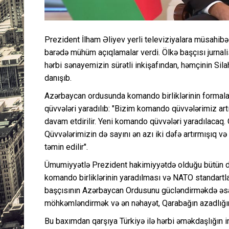
Prezident İlham Əliyev yerli televiziyalara müsahib
barədə mühüm açıqlamalar verdi. Ölkə başçısı jurnalis
hərbi sənayemizin sürətli inkişafından, həmçinin Sil
danışıb.
Azərbaycan ordusunda komando birliklərinin formalaş
qüvvələri yaradılıb: "Bizim komando qüvvələrimiz ar
davam etdirilir. Yeni komando qüvvələri yaradılacaq. 
Qüvvələrimizin də sayını ən azı iki dəfə artırmışıq 
təmin edilir".
Ümumiyyətlə Prezident hakimiyyətdə olduğu bütün d
komando birliklərinin yaradılması və NATO standartla
başçısının Azərbaycan Ordusunu gücləndirməkdə əsa
möhkəmləndirmək və ən nəhayət, Qarabağın azadlığın
Bu baxımdan qarşıya Türkiyə ilə hərbi əməkdaşlığın i