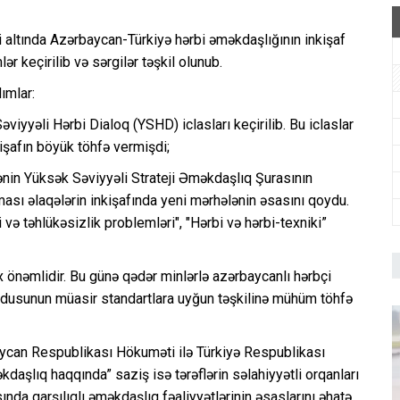
i altında Azərbaycan-Türkiyə hərbi əməkdaşlığının inkişaf
r keçirilib və sərgilər təşkil olunub.
ımlar:
viyyəli Hərbi Dialoq (YSHD) iclasları keçirilib. Bu iclaslar
işafın böyük töhfə vermişdi;
ənin Yüksək Səviyyəli Strateji Əməkdaşlıq Şurasının
sı əlaqələrin inkişafında yeni mərhələnin əsasını qoydu.
ə təhlükəsizlik problemləri", "Hərbi və hərbi-texniki”
x önəmlidir. Bu günə qədər minlərlə azərbaycanlı hərbçi
rdusunun müasir standartlara uyğun təşkilinə mühüm töhfə
baycan Respublikası Hökuməti ilə Türkiyə Respublikası
şlıq haqqında” saziş isə tərəflərin səlahiyyətli orqanları
nda qarşılıqlı əməkdaşlıq fəaliyyətlərinin əsaslarını əhatə