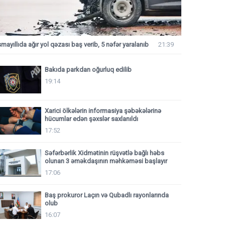
smayıllıda ağır yol qəzası baş verib, 5 nəfər yaralanıb
21:39
Bakıda parkdan oğurluq edilib
19:14
Xarici ölkələrin informasiya şəbəkələrinə
hücumlar edən şəxslər saxlanıldı
17:52
Səfərbərlik Xidmətinin rüşvətlə bağlı həbs
olunan 3 əməkdaşının məhkəməsi başlayır
17:06
Baş prokuror Laçın və Qubadlı rayonlarında
olub
16:07