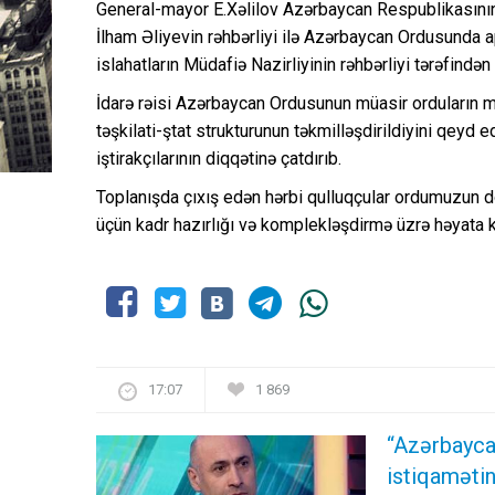
General-mayor E.Xəlilov Azərbaycan Respublikasının
İlham Əliyevin rəhbərliyi ilə Azərbaycan Ordusunda ap
islahatların Müdafiə Nazirliyinin rəhbərliyi tərəfind
İdarə rəisi Azərbaycan Ordusunun müasir orduların 
təşkilati-ştat strukturunun təkmilləşdirildiyini qeyd ed
iştirakçılarının diqqətinə çatdırıb.
Toplanışda çıxış edən hərbi qulluqçular ordumuzun 
üçün kadr hazırlığı və komplekləşdirmə üzrə həyata ke
17:07
1 869
“Azərbayca
istiqamətin