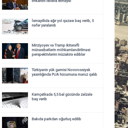
imkanını istisna etməyib
İsmayıllıda ağır yol qəzası baş verib, 5
nəfər yaralanıb
Mirziyoyev və Tramp ikitərəfli
münasibətlərin möhkəmləndirilməsi
perspektivlərini müzakirə ediblər
Türkiyənin yük gəmisi Novorossiysk
yaxınlığında PUA hücumuna məruz qalıb
Kamçatkada 5,5 bal gücündə zəlzələ
baş verib
Bakıda parkdan oğurluq edilib