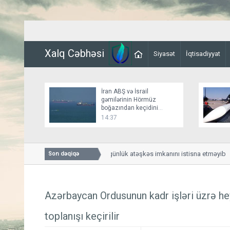
Xalq Cəbhəsi
Siyasət
İqtisadiyyat
İran ABŞ və İsrail
gəmilərinin Hörmüz
boğazından keçidini
bağlayır
14:37
Bessent İranla 60 günlük atəşkəs imkanını istisna etməyib
Son dəqiqə
Azərbaycan Ordusunun kadr işləri üzrə he
toplanışı keçirilir