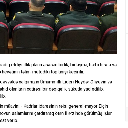
iq etdiyi illik plana əsasən birlik, birləşmə, hərbi hissə və
 heyətinin təlim-metodiki toplanışı keçirilir.
, əvvəlcə xalqımızın Ümummilli Lideri Heydər Əliyevin və
id olanların xatirəsi bir dəqiqəlik sükutla yad edilib.
ib.
n müavini - Kadrlar İdarəsinin rəisi general-mayor Elçin
ovun salamlarını çatdıraraq ötən il ərzində görülmüş işlər
mat verib.