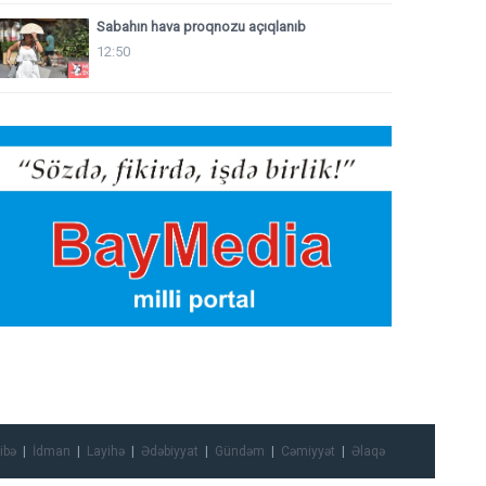
Sabahın hava proqnozu açıqlanıb
12:50
ibə
İdman
Layihə
Ədəbiyyat
Gündəm
Cəmiyyət
Əlaqə