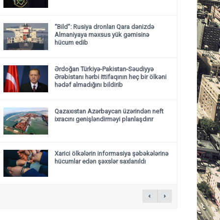
“Bild”: Rusiya dronları Qara dənizdə
Almaniyaya məxsus yük gəmisinə
hücum edib
Ərdoğan Türkiyə-Pakistan-Səudiyyə
Ərəbistanı hərbi ittifaqının heç bir ölkəni
hədəf almadığını bildirib
Qazaxıstan Azərbaycan üzərindən neft
ixracını genişləndirməyi planlaşdırır
Xarici ölkələrin informasiya şəbəkələrinə
hücumlar edən şəxslər saxlanıldı