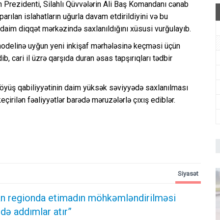
 Prezidenti, Silahlı Qüvvələrin Ali Baş Komandanı cənab
arılan islahatların uğurla davam etdirildiyini və bu
ən daim diqqət mərkəzində saxlanıldığını xüsusi vurğulayıb.
modelinə uyğun yeni inkişaf mərhələsinə keçməsi üçün
ib, cari il üzrə qarşıda duran əsas tapşırıqları tədbir
döyüş qabiliyyətinin daim yüksək səviyyədə saxlanılması
çirilən fəaliyyətlər barədə məruzələrlə çıxış ediblər.
Siyasət
n regionda etimadın möhkəmləndirilməsi
də addımlar atır”