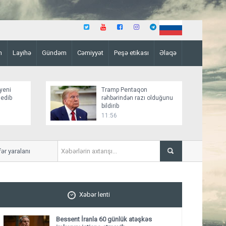
n
Layihə
Gündəm
Cəmiyyət
Peşə etikası
Əlaqə
yeni
Tramp Pentaqon
 edib
rəhbərindən razı olduğunu
bildirib
11:56
 yaralanıb
Mirziyoyev və Tramp ikitər
ediblər
Xəbər lenti
Bessent İranla 60 günlük atəşkəs