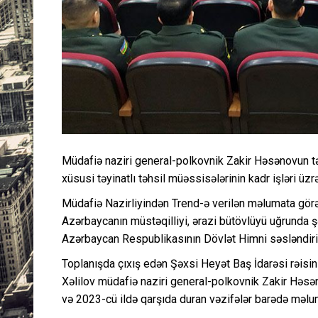
Müdafiə naziri general-polkovnik Zakir Həsənovun təsd
xüsusi təyinatlı təhsil müəssisələrinin kadr işləri üzrə
Müdafiə Nazirliyindən Trend-ə verilən məlumata görə
Azərbaycanın müstəqilliyi, ərazi bütövlüyü uğrunda şəh
Azərbaycan Respublikasının Dövlət Himni səsləndiril
Toplanışda çıxış edən Şəxsi Heyət Baş İdarəsi rəisini
Xəlilov müdafiə naziri general-polkovnik Zakir Həsən
və 2023-cü ildə qarşıda duran vəzifələr barədə məlu