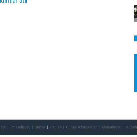
dımlar atır”
asət
İqtisadiyyat
Dünya
Hadisə
Güney Azərbaycan
Mədəniyyət
Müsah