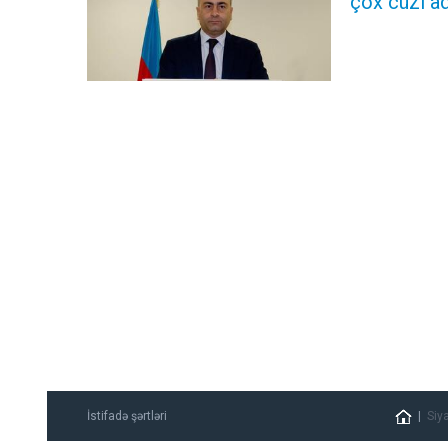
çox cüzi ad
İstifadə şərtləri
Siy