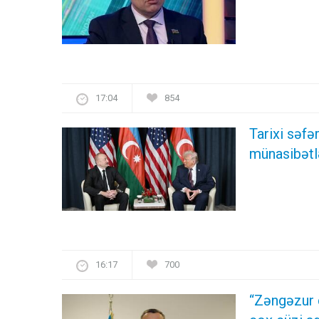
17:04
854
Tarixi səf
münasibətl
16:17
700
“Zəngəzur 