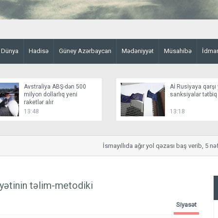
Dünya
Hadisə
Güney Azərbaycan
Mədəniyyət
Müsahibə
İdma
Avstraliya ABŞ-dən 500
Aİ Rusiyaya qarşı 
milyon dollarlıq yeni
sanksiyalar tətbiq
raketlər alır
13:48
13:18
İsmayıllıda ağır yol qəzası baş verib, 5 nəfər
yətinin təlim-metodiki
Siyasət