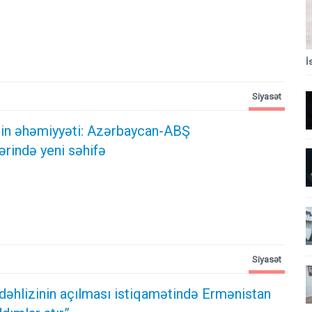
İ
Siyasət
ərin əhəmiyyəti: Azərbaycan-ABŞ
ərində yeni səhifə
Siyasət
dəhlizinin açılması istiqamətində Ermənistan