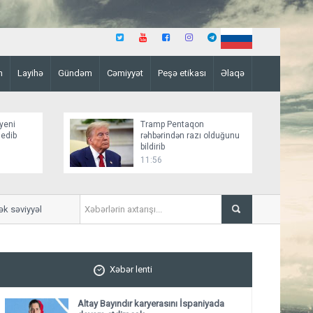
n
Layihə
Gündəm
Cəmiyyət
Peşə etikası
Əlaqə
yeni
Tramp Pentaqon
 edib
rəhbərindən razı olduğunu
bildirib
11:56
viyyəli siyasi dialoq üzərində qurulub”
Vaşinqton Bəyannaməsi: Azə
Xəbər lenti
Altay Bayındır karyerasını İspaniyada