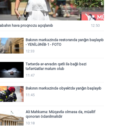
abahın hava proqnozu açıqlanıb
12:50
Bakının mərkəzində restoranda yanğın başlayıb
- YENİLƏNİB-1 - FOTO
12:33
Tərtərdə ər-arvadın qətli ilə bağlı bəzi
təfərrüatlar məlum olub
11:47
Bakının mərkəzində obyektdə yanğın başlayıb
11:45
Ali Məhkəmə: Müqavilə olmasa da, müəllif
qonorarı ödənilməlidir
10:18