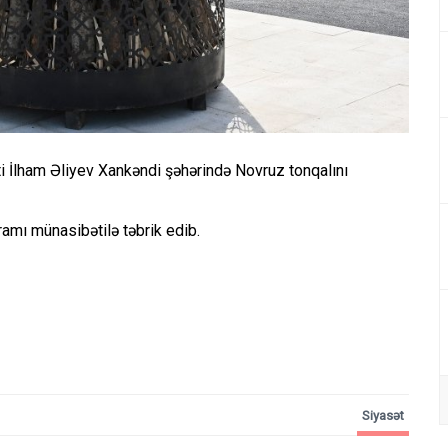
 İlham Əliyev Xankəndi şəhərində Novruz tonqalını
amı münasibətilə təbrik edib.
Siyasət