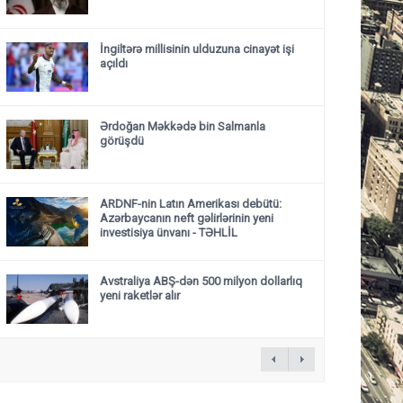
İngiltərə millisinin ulduzuna cinayət işi
açıldı
Ərdoğan Məkkədə bin Salmanla
görüşdü
ARDNF-nin Latın Amerikası debütü:
Azərbaycanın neft gəlirlərinin yeni
investisiya ünvanı - TƏHLİL
Avstraliya ABŞ-dən 500 milyon dollarlıq
yeni raketlər alır