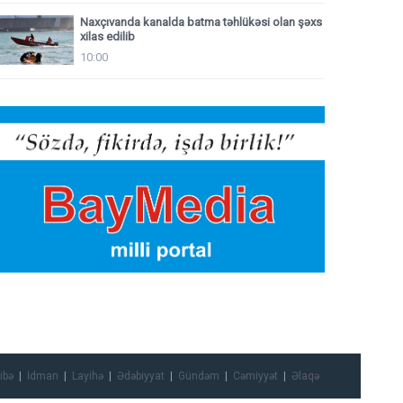
Naxçıvanda kanalda batma təhlükəsi olan şəxs
xilas edilib
10:00
ibə
İdman
Layihə
Ədəbiyyat
Gündəm
Cəmiyyət
Əlaqə