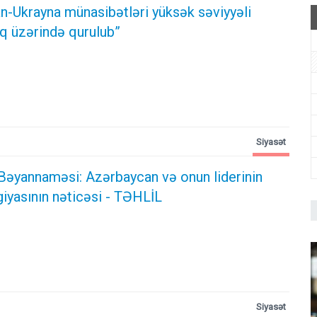
n-Ukrayna münasibətləri yüksək səviyyəli
oq üzərində qurulub”
Siyasət
Bəyannaməsi: Azərbaycan və onun liderinin
giyasının nəticəsi
- TƏHLİL
Siyasət