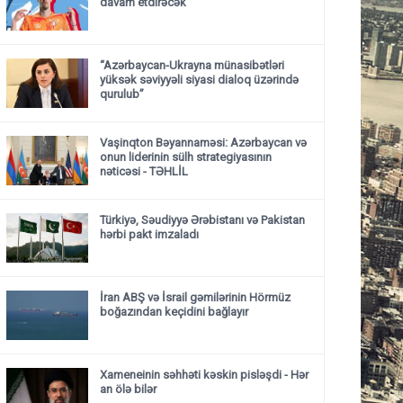
davam etdirəcək
“Azərbaycan-Ukrayna münasibətləri
yüksək səviyyəli siyasi dialoq üzərində
qurulub”
Vaşinqton Bəyannaməsi: Azərbaycan və
onun liderinin sülh strategiyasının
nəticəsi
- TƏHLİL
Türkiyə, Səudiyyə Ərəbistanı və Pakistan
hərbi pakt imzaladı
İran ABŞ və İsrail gəmilərinin Hörmüz
boğazından keçidini bağlayır
Xameneinin səhhəti kəskin pisləşdi - Hər
an ölə bilər