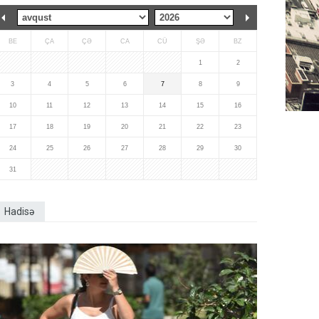
BE
ÇA
ÇƏ
CA
CÜ
ŞƏ
BZ
1
2
3
4
5
6
7
8
9
10
11
12
13
14
15
16
17
18
19
20
21
22
23
24
25
26
27
28
29
30
31
Hadisə