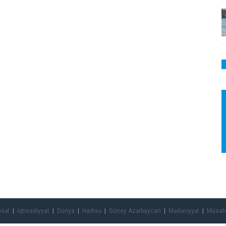
asət
İqtisadiyyat
Dünya
Hadisə
Güney Azərbaycan
Mədəniyyət
Müsah