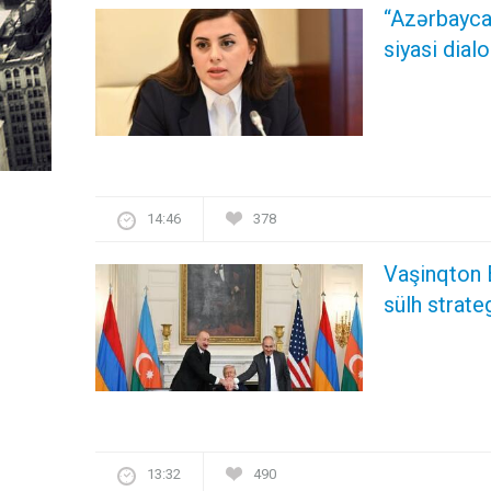
“Azərbayca
siyasi dial
14:46
378
Vaşinqton 
sülh strate
13:32
490