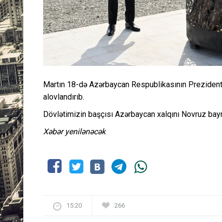
Martın 18-də Azərbaycan Respublikasının Prezidenti
alovlandırıb.
Dövlətimizin başçısı Azərbaycan xalqını Novruz bayr
Xəbər yenilənəcək
15:20
266