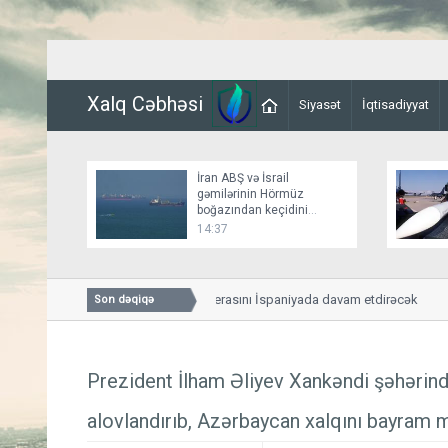
Xalq Cəbhəsi
Siyasət
İqtisadiyyat
İran ABŞ və İsrail
gəmilərinin Hörmüz
boğazından keçidini
bağlayır
14:37
Altay Bayındır karyerasını İspaniyada davam etdirəcək
Son dəqiqə
Prezident İlham Əliyev Xankəndi şəhərin
alovlandırıb, Azərbaycan xalqını bayram m