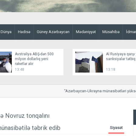
Dünya
Hadisə
Güney Azərbaycan
Mədəniyyət
Müsahibə
İdma
Avstraliya ABŞ-dən 500
Aİ Rusiyaya qarşı 
milyon dollarlıq yeni
sanksiyalar tətbiq
raketlər alır
13:48
13:18
“Azərbaycan-Ukrayna münasibətləri yüksək sə
də Novruz tonqalını
ünasibətilə təbrik edib
Siyasət