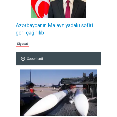
Azərbaycanın Malayziyadakı səfiri
geri çağırılıb
Siyasət
Xəbər lenti