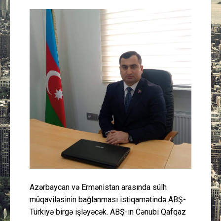
Güney Azərbaycan
Mədəniyyət
Müsahibə
İdman
Layihə
Gündəm
Cəmiyyət
Azərbaycan və Ermənistan arasında sülh
Peşə etikası
müqaviləsinin bağlanması istiqamətində ABŞ-
Türkiyə birgə işləyəcək. ABŞ-ın Cənubi Qafqaz
Əlaqə