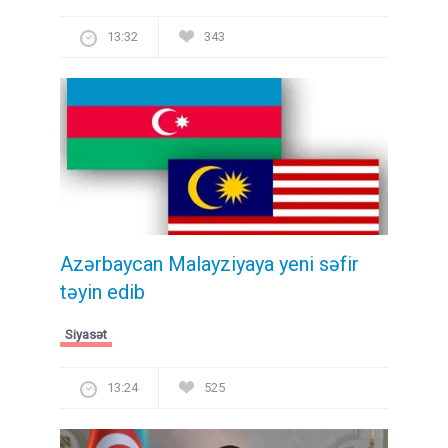
13:32
343
Azərbaycan Malayziyaya yeni səfir
təyin edib
Siyasət
13:24
525