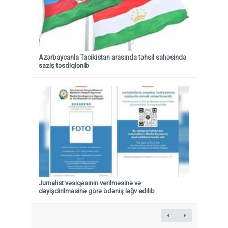
Azərbaycanla Tacikistan arasında təhsil sahəsində
saziş təsdiqlənib
Jurnalist vəsiqəsinin verilməsinə və
dəyişdirilməsinə görə ödəniş ləğv edilib