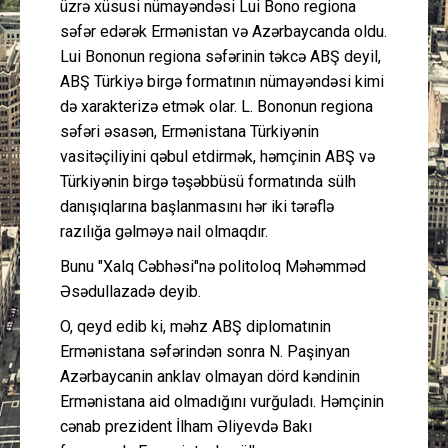
üzrə xüsusi nümayəndəsi Lui Bono regiona
səfər edərək Ermənistan və Azərbaycanda oldu.
Lui Bononun regiona səfərinin təkcə ABŞ deyil,
ABŞ Türkiyə birgə formatının nümayəndəsi kimi
də xarakterizə etmək olar. L. Bononun regiona
səfəri əsasən, Ermənistana Türkiyənin
vasitəçiliyini qəbul etdirmək, həmçinin ABŞ və
Türkiyənin birgə təşəbbüsü formatında sülh
danışıqlarına başlanmasını hər iki tərəflə
razılığa gəlməyə nail olmaqdır.
Bunu "Xalq Cəbhəsi"nə politoloq Məhəmməd
Əsədullazadə deyib.
O, qeyd edib ki, məhz ABŞ diplomatınin
Ermənistana səfərindən sonra N. Paşinyan
Azərbaycanin anklav olmayan dörd kəndinin
Ermənistana aid olmadığını vurğuladı. Həmçinin
cənab prezident İlham Əliyevdə Bakı