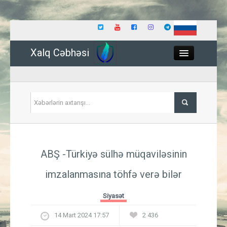
Xalq Cəbhəsi
Close
Siyasət
ABŞ -Türkiyə sülhə müqaviləsinin
İqtisadiyyat
imzalanmasına töhfə verə bilər
Dünya
Siyasət
Hadisə
14 Mart 2024 17:57
2 436