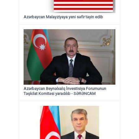
Azərbaycan Malayziyaya yeni səfir təyin edib
Azərbaycan Beynəlxalq İnvestisiya Forumunun
Təşkilat Komitəsi yaradılıb - SƏRƏNCAM