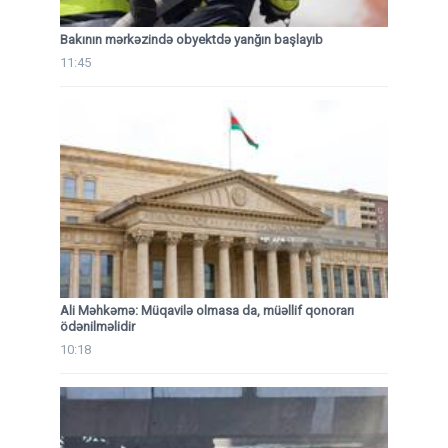
Bakının mərkəzində obyektdə yanğın başlayıb
11:45
Ali Məhkəmə: Müqavilə olmasa da, müəllif qonorarı
ödənilməlidir
10:18