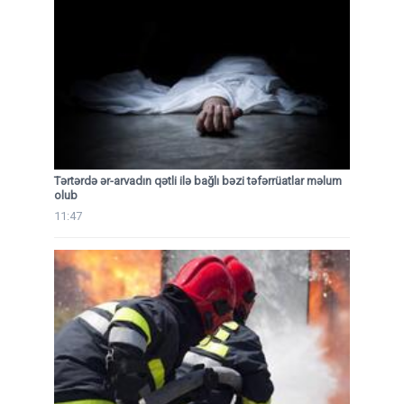
Tərtərdə ər-arvadın qətli ilə bağlı bəzi təfərrüatlar məlum
olub
11:47