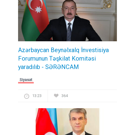
Azərbaycan Beynəlxalq İnvestisiya
Forumunun Təşkilat Komitəsi
yaradılıb - SƏRƏNCAM
Siyasət
13:23
364