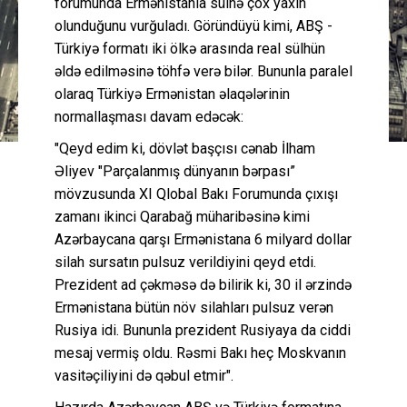
forumunda Ermənistanla sülhə çox yaxın
olunduğunu vurğuladı. Göründüyü kimi, ABŞ -
Türkiyə formatı iki ölkə arasında real sülhün
əldə edilməsinə töhfə verə bilər. Bununla paralel
olaraq Türkiyə Ermənistan əlaqələrinin
normallaşması davam edəcək:
"Qeyd edim ki, dövlət başçısı cənab İlham
Əliyev "Parçalanmış dünyanın bərpası”
mövzusunda XI Qlobal Bakı Forumunda çıxışı
zamanı ikinci Qarabağ müharibəsinə kimi
Azərbaycana qarşı Ermənistana 6 milyard dollar
silah sursatın pulsuz verildiyini qeyd etdi.
Prezident ad çəkməsə də bilirik ki, 30 il ərzində
Ermənistana bütün növ silahları pulsuz verən
Rusiya idi. Bununla prezident Rusiyaya da ciddi
mesaj vermiş oldu. Rəsmi Bakı heç Moskvanın
vasitəçiliyini də qəbul etmir".