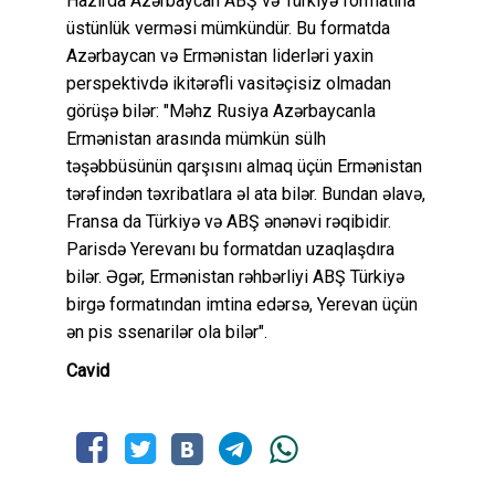
Hazırda Azərbaycan ABŞ və Türkiyə formatına
üstünlük verməsi mümkündür. Bu formatda
Azərbaycan və Ermənistan liderləri yaxin
perspektivdə ikitərəfli vasitəçisiz olmadan
görüşə bilər: "Məhz Rusiya Azərbaycanla
Ermənistan arasında mümkün sülh
təşəbbüsünün qarşısını almaq üçün Ermənistan
tərəfindən təxribatlara əl ata bilər. Bundan əlavə,
Fransa da Türkiyə və ABŞ ənənəvi rəqibidir.
Parisdə Yerevanı bu formatdan uzaqlaşdıra
bilər. Əgər, Ermənistan rəhbərliyi ABŞ Türkiyə
birgə formatından imtina edərsə, Yerevan üçün
ən pis ssenarilər ola bilər".
Cavid