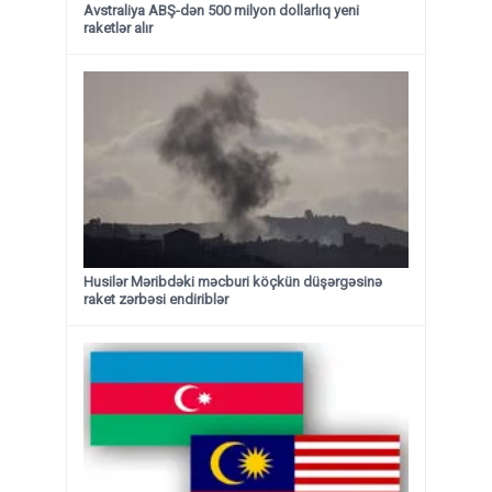
Avstraliya ABŞ-dən 500 milyon dollarlıq yeni
raketlər alır
Husilər Məribdəki məcburi köçkün düşərgəsinə
raket zərbəsi endiriblər