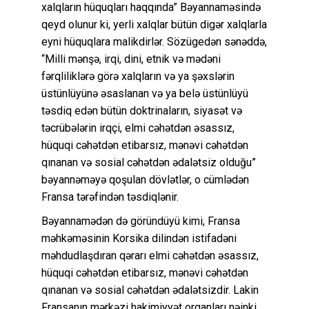
xalqların hüquqları haqqında” Bəyannaməsində
qeyd olunur ki, yerli xalqlar bütün digər xalqlarla
eyni hüquqlara malikdirlər. Sözügedən sənəddə,
“Milli mənşə, irqi, dini, etnik və mədəni
fərqliliklərə görə xalqların və ya şəxslərin
üstünlüyünə əsaslanan və ya belə üstünlüyü
təsdiq edən bütün doktrinaların, siyasət və
təcrübələrin irqçi, elmi cəhətdən əsassız,
hüquqi cəhətdən etibarsız, mənəvi cəhətdən
qınanan və sosial cəhətdən ədalətsiz olduğu”
bəyannəməyə qoşulan dövlətlər, o cümlədən
Fransa tərəfindən təsdiqlənir.
Bəyannamədən də göründüyü kimi, Fransa
məhkəməsinin Korsika dilindən istifadəni
məhdudlaşdıran qərarı elmi cəhətdən əsassız,
hüquqi cəhətdən etibarsız, mənəvi cəhətdən
qınanan və sosial cəhətdən ədalətsizdir. Lakin
Fransanın mərkəzi hakimiyyət orqanları nəinki