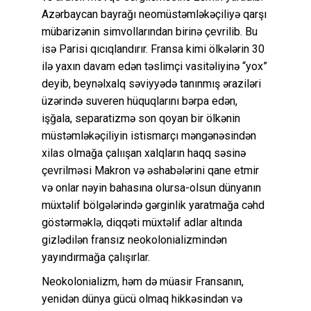
Azərbaycan bayrağı neomüstəmləkəçiliyə qarşı
mübarizənin simvollarından birinə çevrilib. Bu
isə Parisi qıcıqlandırır. Fransa kimi ölkələrin 30
ilə yaxın davam edən təslimçi vasitəliyinə “yox”
deyib, beynəlxalq səviyyədə tanınmış əraziləri
üzərində suveren hüquqlarını bərpa edən,
işğala, separatizmə son qoyan bir ölkənin
müstəmləkəçiliyin istismarçı məngənəsindən
xilas olmağa çalıışan xalqların haqq səsinə
çevrilməsi Makron və əshabələrini qane etmir
və onlar nəyin bahasına olursa-olsun dünyanın
müxtəlif bölgələrində gərginlik yaratmağa cəhd
göstərməklə, diqqəti müxtəlif adlar altında
gizlədilən fransız neokolonializmindən
yayındırmağa çalışırlar.
Neokolonializm, həm də müasir Fransanın,
yenidən dünya gücü olmaq hikkəsindən və