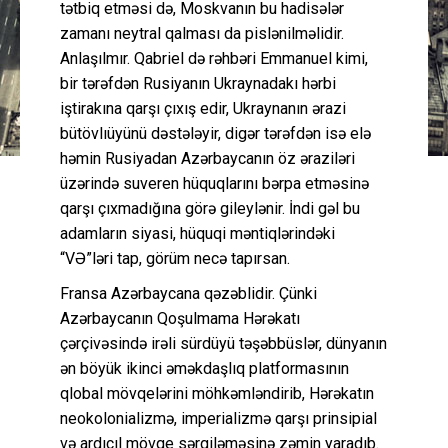
tətbiq etməsi də, Moskvanın bu hadisələr
zamanı neytral qalması da pislənilməlidir.
Anlaşılmır. Qabriel də rəhbəri Emmanuel kimi,
bir tərəfdən Rusiyanın Ukraynadakı hərbi
iştirakına qarşı çıxış edir, Ukraynanın ərazi
bütövlıüyünü dəstələyir, digər tərəfdən isə elə
həmin Rusiyadan Azərbaycanın öz əraziləri
üzərində suveren hüquqlarını bərpa etməsinə
qarşı çıxmadığına görə gileylənir. İndi gəl bu
adamların siyasi, hüquqi məntiqlərindəki
“VƏ”ləri tap, görüm necə tapırsan.
Fransa Azərbaycana qəzəblidir. Çünki
Azərbaycanın Qoşulmama Hərəkatı
çərçivəsində irəli sürdüyü təşəbbüslər, dünyanın
ən böyük ikinci əməkdaşlıq platformasının
qlobal mövqelərini möhkəmləndirib, Hərəkatın
neokolonializmə, imperializmə qarşı prinsipial
və ardıcıl mövqe sərgiləməsinə zəmin yaradıb.