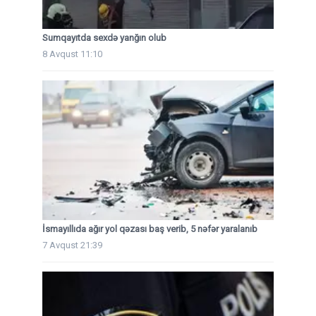
Sumqayıtda sexdə yanğın olub
8 Avqust 11:10
İsmayıllıda ağır yol qəzası baş verib, 5 nəfər yaralanıb
7 Avqust 21:39