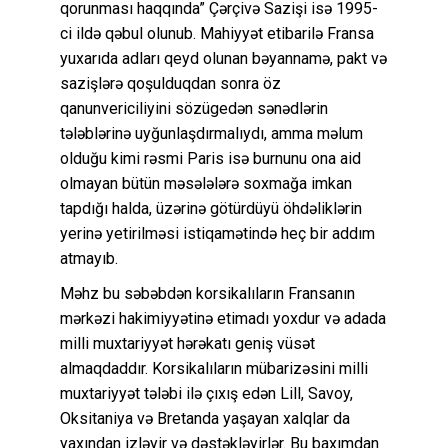
qorunması haqqında” Çərçivə Sazişi isə 1995-
ci ildə qəbul olunub. Mahiyyət etibarilə Fransa
yuxarıda adları qeyd olunan bəyannamə, pakt və
sazişlərə qoşulduqdan sonra öz
qanunvericiliyini sözügedən sənədlərin
tələblərinə uyğunlaşdırmalıydı, amma məlum
olduğu kimi rəsmi Paris isə burnunu ona aid
olmayan bütün məsələlərə soxmağa imkan
tapdığı halda, üzərinə götürdüyü öhdəliklərin
yerinə yetirilməsi istiqamətində heç bir addım
atmayıb.
Məhz bu səbəbdən korsikalıların Fransanın
mərkəzi hakimiyyətinə etimadı yoxdur və adada
milli muxtariyyət hərəkatı geniş vüsət
almaqdaddır. Korsikalıların mübarizəsini milli
muxtariyyət tələbi ilə çıxış edən Lill, Savoy,
Oksitaniya və Bretanda yaşayan xalqlar da
yaxından izləyir və dəstəkləyirlər. Bu baxımdan