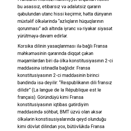
bu əsassız, etibarsız və ədalətsiz qərarın
qəbulundan utanc hissi keçirmir, hətta dünyanın
müxtəlif ölkələrində “azlıqların hüquqlarının
qorunması” adı altında iyrənc və riyakar siyasət
yürütməyə davam edirlər.
Korsika dilinin yasaqlanması ilə bağlı Fransa
məhkəməsinin qərarında diqqət çəkən
məqamlardan biri də ölkə konstitusiyasının 2-ci
maddəsinə istinadla bağlıdır. Fransa
konstitusiyasının 2-ci maddəsinin birinci
bəndində isə deyilir: “Respublikanın dili fransız
dilidir” (La langue de la République est le
français). Göründüyü kimi Fransa
konstitusiyasının iqtibas gətirdiyim
maddəsində söhbət, BMT üzvü olan əksər
ölkələrin konstisusiyalarında qeyd olunduğu
kimi dövlət dilindən yox, bütövlükdə Fransa