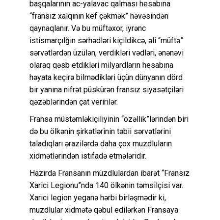
başqalarının ac-yalavac qalması hesabına
“fransız xalqının kef çəkmək” həvəsindən
qaynaqlanır. Və bu müftəxor, iyrənc
istismarçılğın sərhədləri kiçildikcə, əli “müftə”
sərvətlərdən üzülən, verdikləri vədləri, ənənəvi
olaraq qəsb etdikləri milyardların hesabına
həyata keçirə bilmədikləri üçün dünyanın dörd
bir yanına nifrət püskürən fransız siyasətçiləri
qəzəblərindən çat veririlər.
Fransa müstəmləkiçiliyinin “özəllik”lərindən biri
də bu ölkənin şirkətlərinin təbii sərvətlərini
taladıqları ərazilərdə daha çox muzdluların
xidmətlərindən istifadə etmələridir.
Hazırda Fransanın müzdlulardan ibarət “Fransız
Xarici Legionu”nda 140 ölkənin təmsilçisi var.
Xarici legion yeganə hərbi birləşmədir ki,
muzdlular xidmətə qəbul edilərkən Fransaya