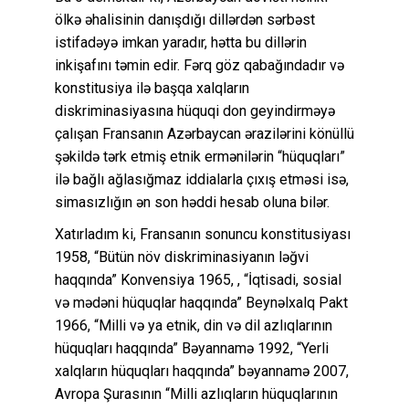
ölkə əhalisinin danışdığı dillərdən sərbəst
istifadəyə imkan yaradır, hətta bu dillərin
inkişafını təmin edir. Fərq göz qabağındadır və
konstitusiya ilə başqa xalqların
diskriminasiyasına hüquqi don geyindirməyə
çalışan Fransanın Azərbaycan ərazilərini könüllü
şəkildə tərk etmiş etnik ermənilərin “hüquqları”
ilə bağlı ağlasığmaz iddialarla çıxış etməsi isə,
simasızlığın ən son həddi hesab oluna bilər.
Xatırladım ki, Fransanın sonuncu konstitusiyası
1958, “Bütün növ diskriminasiyanın ləğvi
haqqında” Konvensiya 1965, , “İqtisadi, sosial
və mədəni hüquqlar haqqında” Beynəlxalq Pakt
1966, “Milli və ya etnik, din və dil azlıqlarının
hüquqları haqqında” Bəyannamə 1992, “Yerli
xalqların hüquqları haqqında” bəyannamə 2007,
Avropa Şurasının “Milli azlıqların hüquqlarının