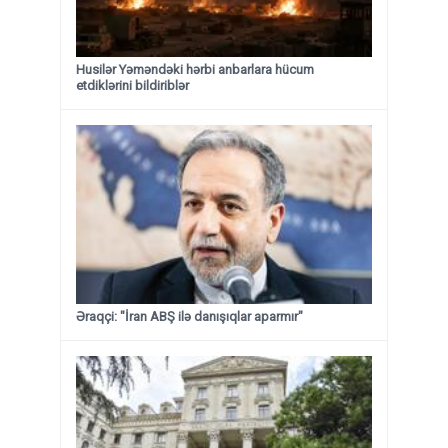
Husilər Yəməndəki hərbi anbarlara hücum
etdiklərini bildiriblər
Əraqçi: "İran ABŞ ilə danışıqlar aparmır"