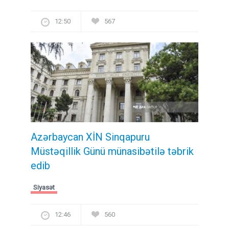
12:50
567
Azərbaycan XİN Sinqapuru
Müstəqillik Günü münasibətilə təbrik
edib
Siyasət
12:46
560