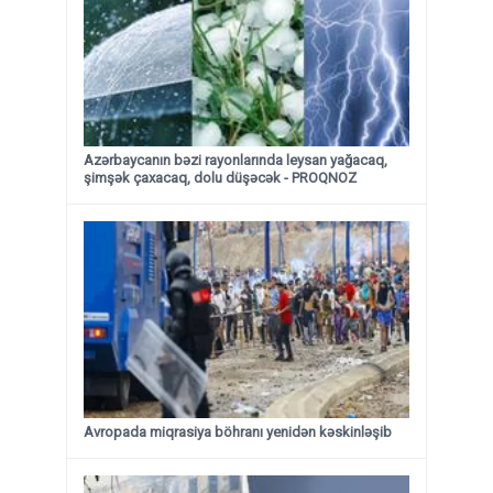
Azərbaycanın bəzi rayonlarında leysan yağacaq,
şimşək çaxacaq, dolu düşəcək - PROQNOZ
Avropada miqrasiya böhranı yenidən kəskinləşib