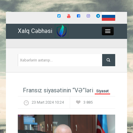
Xalq Cəbhəsi
Close
Siyasət
Fransız siyasətinin “VƏ”ləri
Siyasət
İqtisadiyyat
23 Mart 2024 10:24
3 885
Dünya
Hadisə