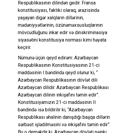
Respublikasının dilindən gedir. Fransa
konstitusiyası, faktiki olaraq, ərazisində
yaşayan digər xalqların dillərinin,
mədəniyyətlərinin, özünəməxsusluqlarının
mövcudluğunu inkar edir və dinskriminasiya
siyasətini konstitusiya norması kimi həyata
keçirir.
Nümunə üçün qeyd edirəm: Azərbaycan
Respublikasının Konstitusiyasının 21-ci
maddəsinin I bəndində qeyd olunur ki, “
Azərbaycan Respublikasının dövlət dili
Azərbaycan dilidir. Azərbaycan Respublikası
Azərbaycan dilinin inkişafını təmin edir”.
Konstitusiyamızın 21-ci maddəsinin II
bəndində isə bildirilir ki, “Azərbaycan
Respublikası əhalinin danışdığı başqa dillərin
sərbəst işlədilməsini və inkişafını təmin edir”.
Bu o deməkdir ki, Azərbaycan dövləti nəinki