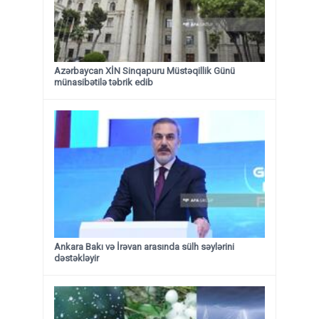
Azərbaycan XİN Sinqapuru Müstəqillik Günü
münasibətilə təbrik edib
Ankara Bakı və İrəvan arasında sülh səylərini
dəstəkləyir