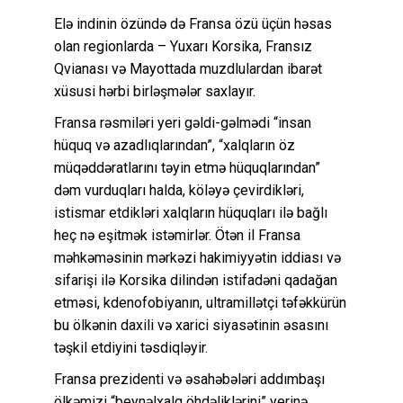
Elə indinin özündə də Fransa özü üçün həsas
olan regionlarda – Yuxarı Korsika, Fransız
Qvianası və Mayottada muzdlulardan ibarət
xüsusi hərbi birləşmələr saxlayır.
Fransa rəsmiləri yeri gəldi-gəlmədi “insan
hüquq və azadlıqlarından”, “xalqların öz
müqəddəratlarını təyin etmə hüquqlarından”
dəm vurduqları halda, köləyə çevirdikləri,
istismar etdikləri xalqların hüquqları ilə bağlı
heç nə eşitmək istəmirlər. Ötən il Fransa
məhkəməsinin mərkəzi hakimiyyətin iddiası və
sifarişi ilə Korsika dilindən istifadəni qadağan
etməsi, kdenofobiyanın, ultramillətçi təfəkkürün
bu ölkənin daxili və xarici siyasətinin əsasını
təşkil etdiyini təsdiqləyir.
Fransa prezidenti və əsahəbələri addımbaşı
ölkəmizi “beynəlxalq öhdəliklərini” yerinə