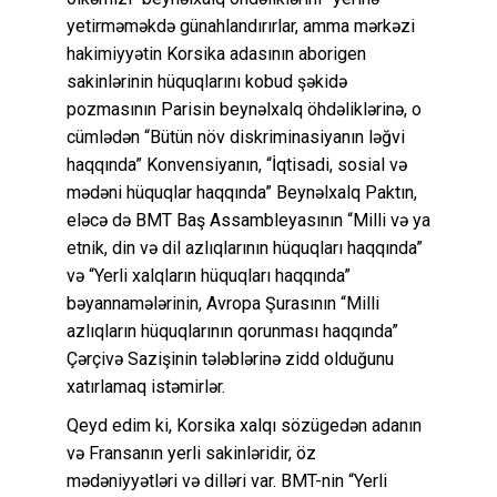
yetirməməkdə günahlandırırlar, amma mərkəzi
hakimiyyətin Korsika adasının aborigen
sakinlərinin hüquqlarını kobud şəkidə
pozmasının Parisin beynəlxalq öhdəliklərinə, o
cümlədən “Bütün növ diskriminasiyanın ləğvi
haqqında” Konvensiyanın, “İqtisadi, sosial və
mədəni hüquqlar haqqında” Beynəlxalq Paktın,
eləcə də BMT Baş Assambleyasının “Milli və ya
etnik, din və dil azlıqlarının hüquqları haqqında”
və “Yerli xalqların hüquqları haqqında”
bəyannamələrinin, Avropa Şurasının “Milli
azlıqların hüquqlarının qorunması haqqında”
Çərçivə Sazişinin tələblərinə zidd olduğunu
xatırlamaq istəmirlər.
Qeyd edim ki, Korsika xalqı sözügedən adanın
və Fransanın yerli sakinləridir, öz
mədəniyyətləri və dilləri var. BMT-nin “Yerli