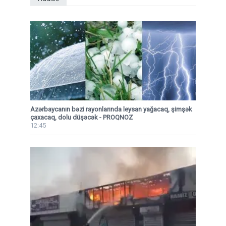
Azərbaycanın bəzi rayonlarında leysan yağacaq, şimşək
çaxacaq, dolu düşəcək - PROQNOZ
12:45