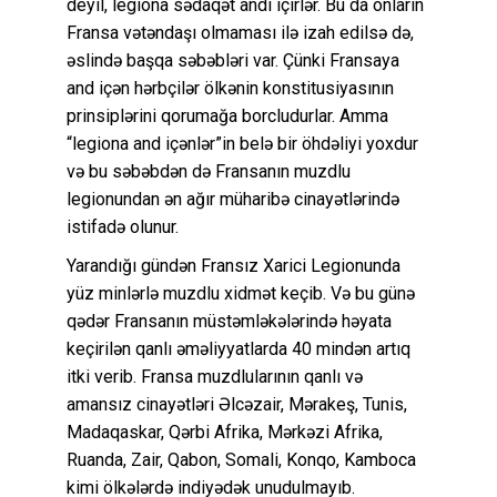
deyil, legiona sədaqət andı içirlər. Bu da onların
Fransa vətəndaşı olmaması ilə izah edilsə də,
əslində başqa səbəbləri var. Çünki Fransaya
and içən hərbçilər ölkənin konstitusiyasının
prinsiplərini qorumağa borcludurlar. Amma
“legiona and içənlər”in belə bir öhdəliyi yoxdur
və bu səbəbdən də Fransanın muzdlu
legionundan ən ağır müharibə cinayətlərində
istifadə olunur.
Yarandığı gündən Fransız Xarici Legionunda
yüz minlərlə muzdlu xidmət keçib. Və bu günə
qədər Fransanın müstəmləkələrində həyata
keçirilən qanlı əməliyyatlarda 40 mindən artıq
itki verib. Fransa muzdlularının qanlı və
amansız cinayətləri Əlcəzair, Mərakeş, Tunis,
Madaqaskar, Qərbi Afrika, Mərkəzi Afrika,
Ruanda, Zair, Qabon, Somali, Konqo, Kamboca
kimi ölkələrdə indiyədək unudulmayıb.