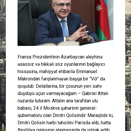
Güney Azərbaycan
Mədəniyyət
Müsahibə
İdman
Fransa Prezidentinin Azərbaycan əleyhinə
əsassız və hikkəli söz oyunlarının bağlayıcı
Layihə
hissəsinə, mahiyyət etibarilə Emmanuel
Makrondan fərqlənməyən başqa bir “VƏ” də
Gündəm
qoşulub. Detallarına, bir çoxunun yeri səhv
düşdüyü üçün varmayacağam – Qabriel Attalı
Cəmiyyət
nəzərdə tuturam. Attalın ana tərəfdən ulu
babası, 24 il Moskva şəhərinin general-
Peşə etikası
qubernatoru olan Dmitri Qolisindir. Maraqlıdır ki,
Dmitri Qolisin hərbi təhsilini Parisdə alıb, hətta
Əlaqə
Bastiliya qalasının alınmasında da iştirak edib.