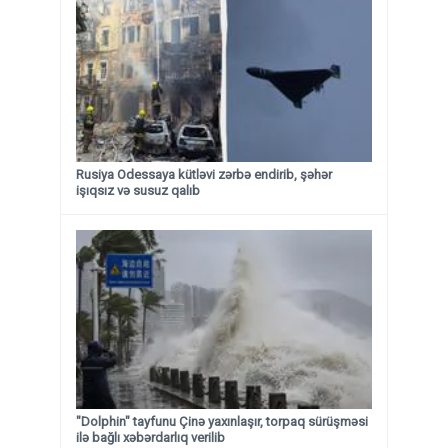
Rusiya Odessaya kütləvi zərbə endirib, şəhər
işıqsız və susuz qalıb
"Dolphin" tayfunu Çinə yaxınlaşır, torpaq sürüşməsi
ilə bağlı xəbərdarlıq verilib