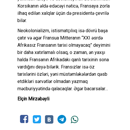
Korsikanın əldə edəcəyi nəticə, Fransaya zorla
ilhaq edilən xalqlar üçün də presidentə çevrilə
bilər.
Neokolonializm, istismatçılııq isə dövrü başa
çatır və əgər Fransua Mitteranın “XXI əsrdə
Afrikasız Fransanın tarixi olmayacaq” deyimini
bir daha xatırlamalı olsaq, o zaman, ən yaxşı
halda Fransanın Afrikadakı qanlı tarixinin sona
vardığını deyə bilərik. Fransızlar isə öz
tarixlərini özləri, yəni müstəmləkələrdən qəsb
etdikləri sərvətlər olmadan yazmaq
məcburiyyətində qalacaqlar. Əgər bacarsalar…
Elçin Mirzəbəyli