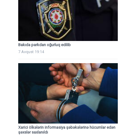
Bakıda parkdan oğurluq edilib
7 Avqust 19:14
Xarici ölkələrin informasiya şəbəkələrinə hücumlar edən
şəxslər saxlanıldı