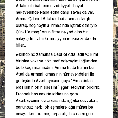
Attalın ulu babasının ziddiyyətli həyat
hekayəsində Napaleona qarşı savaş da var.
Amma Qabriel Attal ulu babasından fərqli
olaraq, heç nəyin alınmasında iştirak etməyib.
Çünki “almaq” onun fitrətinə yad olan bir
anlayışdır. Təbii ki, müəyyən istisnalar da ola
bilər...
Əslində nə zamansa Qabriel Attal adlı və kimi
birisinə vaxt və söz sərf edəcəyimi ağlımdan
belə keçirməmişdim. Amma hətta həmin bu
Attal da erməni icmasının nümayəndələri ilə
görüşündə Azərbaycanın guya “Ermənistan
ərazisinin bir hissəsini “işğal” etdiyini” bildirib.
Fransalı baş nazirin iddiasına görə,
Azərbaycanın öz ərazisində işğalçı qüvvələrə,
qanunsuz hərbi birləşmələrə, ağır müharibə
cinayətləri törətmiş separatçılara qarşı güc