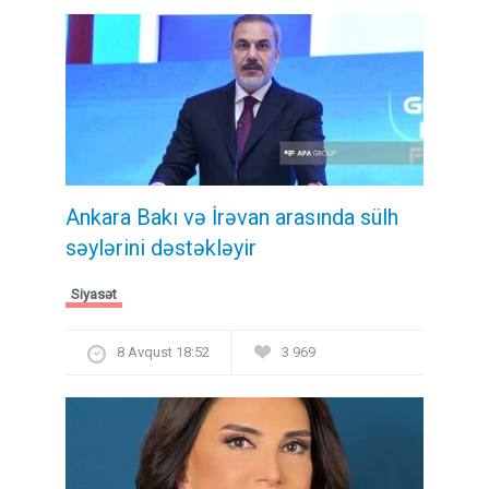
Ankara Bakı və İrəvan arasında sülh
səylərini dəstəkləyir
Siyasət
8 Avqust 18:52
3 969