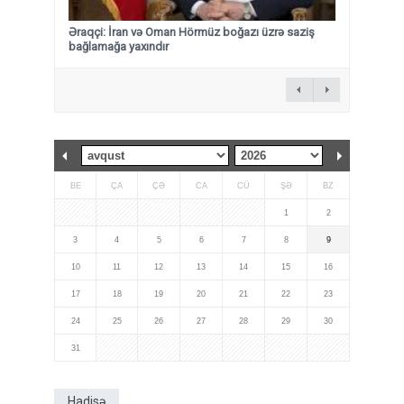
Əraqçi: İran və Oman Hörmüz boğazı üzrə saziş
bağlamağa yaxındır
BE
ÇA
ÇƏ
CA
CÜ
ŞƏ
BZ
1
2
3
4
5
6
7
8
9
10
11
12
13
14
15
16
17
18
19
20
21
22
23
24
25
26
27
28
29
30
31
Hadisə