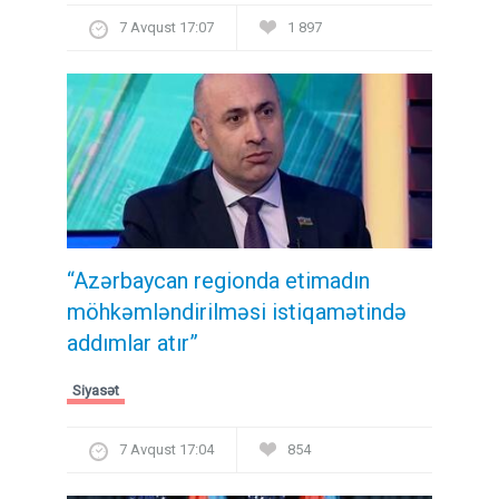
7 Avqust 17:07
1 897
“Azərbaycan regionda etimadın
möhkəmləndirilməsi istiqamətində
addımlar atır”
Siyasət
7 Avqust 17:04
854