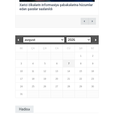
Xarici ölkələrin informasiya şəbəkələrinə hücumlar
edən şəxslər saxlanıldı
BE
ÇA
ÇƏ
CA
CÜ
ŞƏ
BZ
1
2
3
4
5
6
7
8
9
10
11
12
13
14
15
16
17
18
19
20
21
22
23
24
25
26
27
28
29
30
31
Hadisə