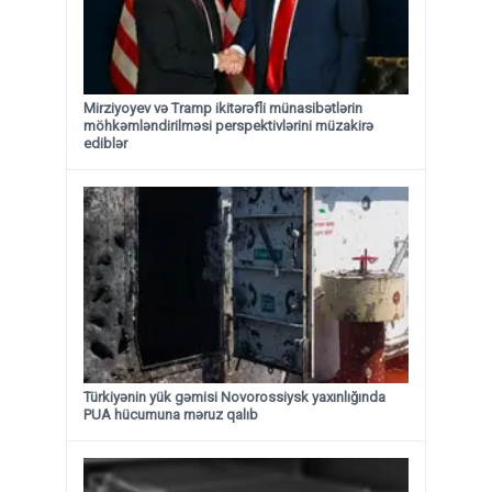
Mirziyoyev və Tramp ikitərəfli münasibətlərin
möhkəmləndirilməsi perspektivlərini müzakirə
ediblər
Türkiyənin yük gəmisi Novorossiysk yaxınlığında
PUA hücumuna məruz qalıb