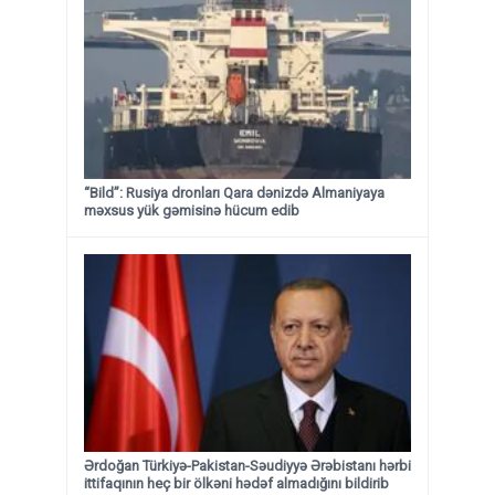
“Bild”: Rusiya dronları Qara dənizdə Almaniyaya
məxsus yük gəmisinə hücum edib
Ərdoğan Türkiyə-Pakistan-Səudiyyə Ərəbistanı hərbi
ittifaqının heç bir ölkəni hədəf almadığını bildirib