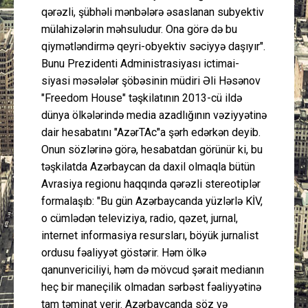
qərəzli, şübhəli mənbələrə əsaslanan subyektiv
mülahizələrin məhsuludur. Ona görə də bu
qiymətləndirmə qeyri-obyektiv səciyyə daşıyır".
Bunu Prezidenti Administrasiyası ictimai-
siyasi məsələlər şöbəsinin müdiri Əli Həsənov
"Freedom House" təşkilatının 2013-cü ildə
dünya ölkələrində media azadlığının vəziyyətinə
dair hesabatını "AzərTAc"a şərh edərkən deyib.
Onun sözlərinə görə, hesabatdan görünür ki, bu
təşkilatda Azərbaycan da daxil olmaqla bütün
Avrasiya regionu haqqında qərəzli stereotiplər
formalaşıb: "Bu gün Azərbaycanda yüzlərlə KİV,
o cümlədən televiziya, radio, qəzet, jurnal,
internet informasiya resursları, böyük jurnalist
ordusu fəaliyyət göstərir. Həm ölkə
qanunvericiliyi, həm də mövcud şərait medianın
heç bir maneçilik olmadan sərbəst fəaliyyətinə
tam təminat verir. Azərbaycanda söz və