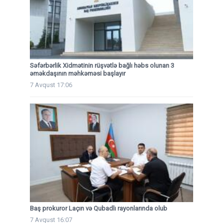
Səfərbərlik Xidmətinin rüşvətlə bağlı həbs olunan 3
əməkdaşının məhkəməsi başlayır
7 Avqust 17:06
Baş prokuror Laçın və Qubadlı rayonlarında olub
7 Avqust 16:07