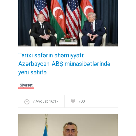
Tarixi səfərin əhəmiyyəti:
Azərbaycan-ABŞ münasibətlərində
yeni səhifə
Siyasət
7 Avqust 16:17
700