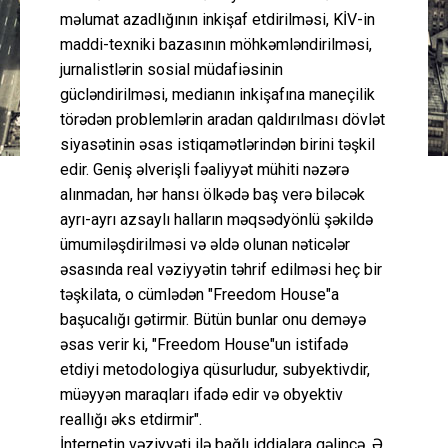
məlumat azadlığının inkişaf etdirilməsi, KİV-in
maddi-texniki bazasının möhkəmləndirilməsi,
jurnalistlərin sosial müdafiəsinin
gücləndirilməsi, medianın inkişafına maneçilik
törədən problemlərin aradan qaldırılması dövlət
siyasətinin əsas istiqamətlərindən birini təşkil
edir. Geniş əlverişli fəaliyyət mühiti nəzərə
alınmadan, hər hansı ölkədə baş verə biləcək
ayrı-ayrı azsaylı halların məqsədyönlü şəkildə
ümumiləşdirilməsi və əldə olunan nəticələr
əsasında real vəziyyətin təhrif edilməsi heç bir
təşkilata, o cümlədən "Freedom House"a
başucalığı gətirmir. Bütün bunlar onu deməyə
əsas verir ki, "Freedom House"un istifadə
etdiyi metodologiya qüsurludur, subyektivdir,
müəyyən maraqları ifadə edir və obyektiv
reallığı əks etdirmir".
İnternetin vəziyyəti ilə bağlı iddialara gəlincə, Ə.