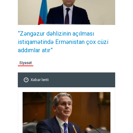
“Zəngəzur dəhlizinin açılması
istiqamətində Ermənistan çox cüzi
addımlar atır”
Siyasət
Xəbər lenti