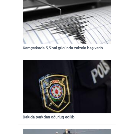
Kamçatkada 5,5 bal gücündə zəlzələ baş verib
Bakıda parkdan oğurluq edilib