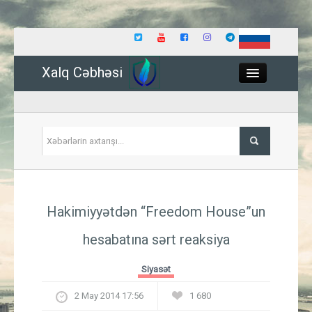
Xalq Cəbhəsi
Close
Siyasət
Hakimiyyətdən “Freedom House”un
İqtisadiyyat
hesabatına sərt reaksiya
Dünya
Siyasət
Hadisə
2 May 2014 17:56
1 680