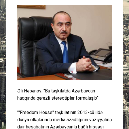
Güney Azərbaycan
Mədəniyyət
Müsahibə
İdman
Layihə
Gündəm
Əli Həsənov: "Bu təşkilatda Azərbaycan
Cəmiyyət
haqqında qərəzli stereotiplər formalaşıb"
Peşə etikası
""Freedom House" təşkilatının 2013-cü ildə
dünya ölkələrində media azadlığının vəziyyətinə
Əlaqə
dair hesabatının Azərbaycanla bağlı hissəsi