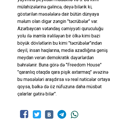
mülahizələrinə gəlincə, deyə bilərik ki,
göstərilən məsələlərə dair bütün dünyaya
məlum olan digər zəngin "təcrübələr" var.
Azərbaycan vətəndaş cəmiyyəti quruculuğu
yolu ilə inamla irəliləyən bir ölkə kimi bəzi
böyük dövlətlərin bu kimi "təcrübələr"indən
deyil, insan haqlarına, media azadlığına geniş
meydan verən demokratik dəyərlərdən
bəhrələnir. Buna görə də "Freedom House"
"qaranlıq otaqda qara pişik axtarmaq" əvəzinə
bu məsələləri araşdırsa və real nəticələr ortaya
qoysa, bəlkə də öz nüfuzuna daha müsbət
çalarlar gətirə bilər".