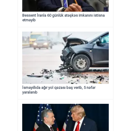
Bessent İranla 60 günlük atəşkəs imkanını istisna
etməyib
İsmayıllıda ağır yol qəzası baş verib, 5 nəfər
yaralanıb