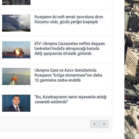
Rusiyanın iki neft emalı zavoduna dron
hücumu olub, güclü yanğın başlayıb
KİV: Ukrayna Qazaxıstan neftini daşıyan
tankerləri hədəfə almayacağı barədə
ABŞ qarşısında öhdəlik götürüb
Ukrayna Qara və Azov dənizlərində
Rusiyanın “kölgə donanması”nın daha
12 gəmisinə zərbə endirib
“Bu, Azərbaycanın xarici siyasətdə atdığı
cəsarətli addımdır”