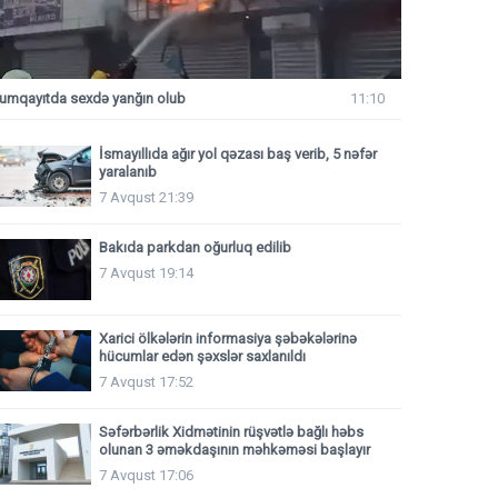
umqayıtda sexdə yanğın olub
11:10
İsmayıllıda ağır yol qəzası baş verib, 5 nəfər
yaralanıb
7 Avqust 21:39
Bakıda parkdan oğurluq edilib
7 Avqust 19:14
Xarici ölkələrin informasiya şəbəkələrinə
hücumlar edən şəxslər saxlanıldı
7 Avqust 17:52
Səfərbərlik Xidmətinin rüşvətlə bağlı həbs
olunan 3 əməkdaşının məhkəməsi başlayır
7 Avqust 17:06