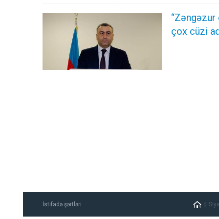
“Zəngəzur 
çox cüzi ad
İstifadə şərtləri
Siy