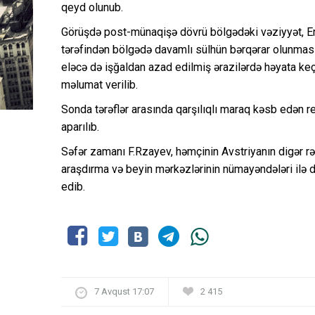
qeyd olunub.
Görüşdə post-münaqişə dövrü bölgədəki vəziyyət, 
tərəfindən bölgədə davamlı sülhün bərqərar olunması 
eləcə də işğaldan azad edilmiş ərazilərdə həyata keçir
məlumat verilib.
Sonda tərəflər arasında qarşılıqlı maraq kəsb edən r
aparılıb.
Səfər zamanı F.Rzayev, həmçinin Avstriyanın digər rəs
araşdırma və beyin mərkəzlərinin nümayəndələri ilə 
edib.
7 Avqust 17:07
2 415