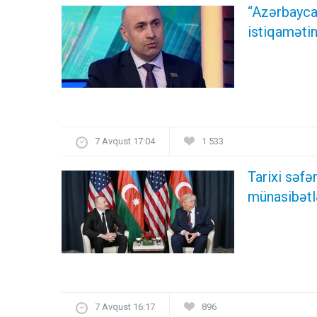
“Azərbayca
istiqamətin
7 Avqust 17:04
1 533
Tarixi səf
münasibətl
7 Avqust 16:17
896