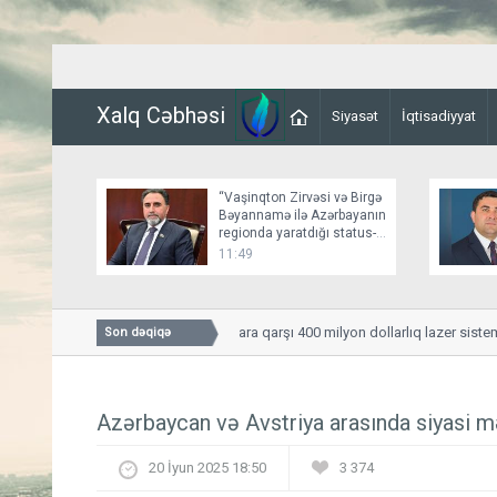
Xalq Cəbhəsi
Siyasət
İqtisadiyyat
“Vaşinqton Zirvəsi və Birgə
Bəyannamə ilə Azərbayanın
regionda yaratdığı status-
kvo bir daha təsbit olundu”
11:49
ABŞ Ordusu PUA-lara qarşı 400 milyon dollarlıq lazer sistemlər
Son dəqiqə
Azərbaycan və Avstriya arasında siyasi m
20 İyun 2025 18:50
3 374