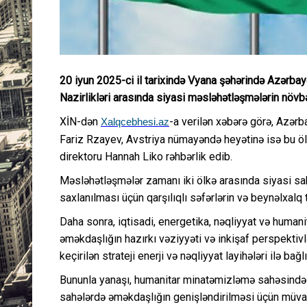
20 iyun 2025-ci il tarixində Vyana şəhərində Azərbay
Nazirlikləri arasında siyasi məsləhətləşmələrin növbəti
XİN-dən
-a verilən xəbərə görə, Azərb
Xalqcebhesi.az
Fariz Rzayev, Avstriya nümayəndə heyətinə isə bu ölkə
direktoru Hannah Liko rəhbərlik edib.
Məsləhətləşmələr zamanı iki ölkə arasında siyasi sa
saxlanılması üçün qarşılıqlı səfərlərin və beynəlxalq 
Daha sonra, iqtisadi, energetika, nəqliyyat və humani
əməkdaşlığın hazırkı vəziyyəti və inkişaf perspektivl
keçirilən strateji enerji və nəqliyyat layihələri ilə bağl
Bununla yanaşı, humanitar minatəmizləmə sahəsində hə
sahələrdə əməkdaşlığın genişləndirilməsi üçün müva