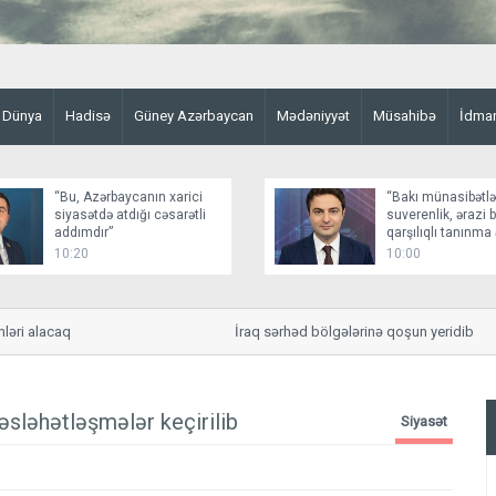
Dünya
Hadisə
Güney Azərbaycan
Mədəniyyət
Müsahibə
İdma
“Bu, Azərbaycanın xarici
“Bakı münasibətlə
siyasətdə atdığı cəsarətli
suverenlik, ərazi 
addımdır”
qarşılıqlı tanınm
qurur”
10:20
10:00
i alacaq
İraq sərhəd bölgələrinə qoşun yeridib
əsləhətləşmələr keçirilib
Siyasət