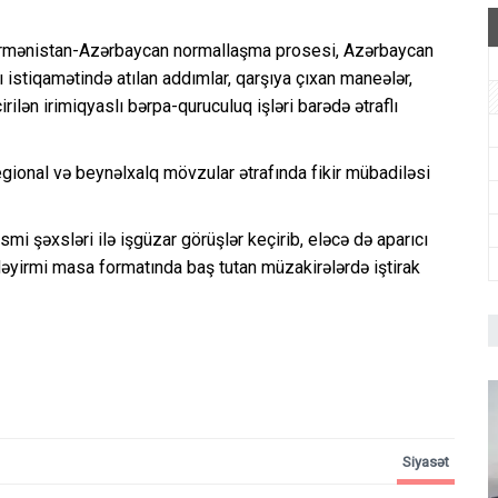
Ermənistan-Azərbaycan normallaşma prosesi, Azərbaycan
istiqamətində atılan addımlar, qarşıya çıxan maneələr,
ilən irimiqyaslı bərpa-quruculuq işləri barədə ətraflı
egional və beynəlxalq mövzular ətrafında fikir mübadiləsi
mi şəxsləri ilə işgüzar görüşlər keçirib, eləcə də aparıcı
dəyirmi masa formatında baş tutan müzakirələrdə iştirak
Siyasət