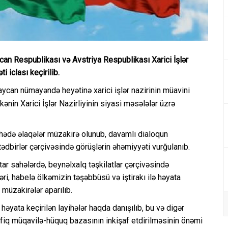
can Respublikası və Avstriya Respublikası Xarici İşlər
 iclası keçirilib.
aycan nümayəndə heyətinə xarici işlər nazirinin müavini
nin Xarici İşlər Nazirliyinin siyasi məsələlər üzrə
hədə əlaqələr müzakirə olunub, davamlı dialoqun
tədbirlər çərçivəsində görüşlərin əhəmiyyəti vurğulanıb.
tar sahələrdə, beynəlxalq təşkilatlar çərçivəsində
əri, habelə ölkəmizin təşəbbüsü və iştirakı ilə həyata
ı müzakirələr aparılıb.
yata keçirilən layihələr haqda danışılıb, bu və digər
fiq müqavilə-hüquq bazasının inkişaf etdirilməsinin önəmi