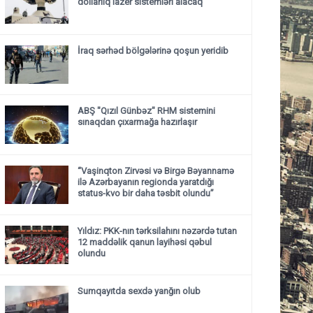
dollarlıq lazer sistemləri alacaq
İraq sərhəd bölgələrinə qoşun yeridib
ABŞ "Qızıl Günbəz" RHM sistemini
sınaqdan çıxarmağa hazırlaşır
“Vaşinqton Zirvəsi və Birgə Bəyannamə
ilə Azərbayanın regionda yaratdığı
status-kvo bir daha təsbit olundu”
Yıldız: PKK-nın tərksilahını nəzərdə tutan
12 maddəlik qanun layihəsi qəbul
olundu ​​​​​​​
Sumqayıtda sexdə yanğın olub