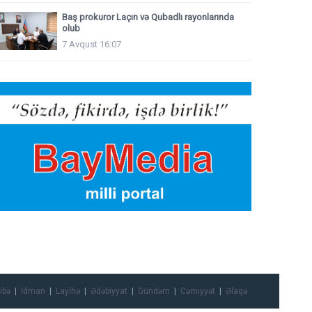
Baş prokuror Laçın və Qubadlı rayonlarında
olub
7 Avqust 16:07
ibə
İdman
Layihə
Ədəbiyyat
Gündəm
Cəmiyyət
Əlaqə