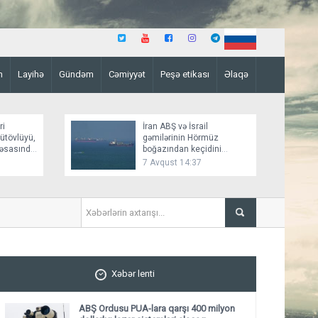
n
Layihə
Gündəm
Cəmiyyət
Peşə etikası
Əlaqə
ri
İran ABŞ və İsrail
bütövlüyü,
gəmilərinin Hörmüz
a əsasında
boğazından keçidini
bağlayır
7 Avqust 14:37
ABŞ "Qızıl Günbəz" RHM sis
Xəbər lenti
ABŞ Ordusu PUA-lara qarşı 400 milyon