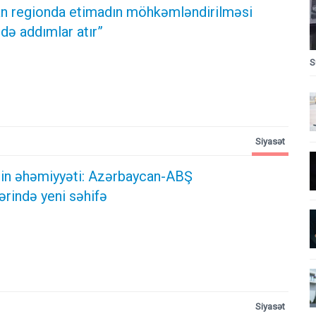
n regionda etimadın möhkəmləndirilməsi
də addımlar atır”
S
Siyasət
ərin əhəmiyyəti: Azərbaycan-ABŞ
ərində yeni səhifə
Siyasət