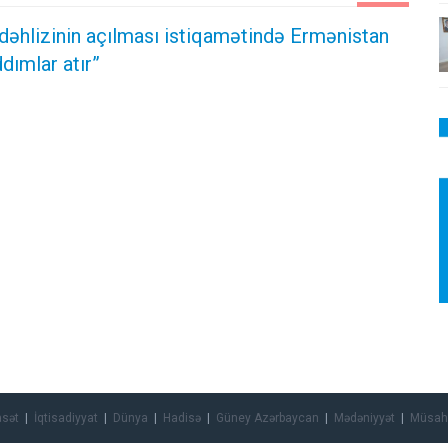
dəhlizinin açılması istiqamətində Ermənistan
dımlar atır”
asət
İqtisadiyyat
Dünya
Hadisə
Güney Azərbaycan
Mədəniyyət
Müsah