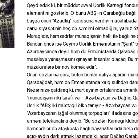
Qeyd edək ki, bir müddət əvvəl Uorlik Karnegi fondun
elementini göstərib. O, bunu ABŞ-ın Qarabağla bağlı
başqa onun "Azadlıq" radiosuna verdiyi müsahibədə d
qarşı siyasətinin heç də səmimi olmadığını, yalnız ö
Maraqlıdır, həmsədrlər münaqişənin həlli ilə bağlı n
Bundan öncə isə Ceyms Uorlik Ermənistanın "Şant" te
Azərbaycanda deyil, həm də Ermənistanda Qarabağ m
məsələyə yanaşmasını qınayan insanlar olacaq. Bu m
müzakirələrə bir növ kömək edir".
Onun sözlərinə görə, bütün bunlar irəliyə aparan di
Qarabağdah, həm də Ermənistanda xalq sülhdən danış
Nəzərinizə çatdıraq ki, mart ayının ortalarında amerik
"münaqişənin iki tərəfi var - Azərbaycan və Dağlıq 
Uorlik "ABŞ iki müstəqil ölkə tanıyır - Azərbaycan və
"Azərbaycanın işğal olunmuş torpaqları" ifadəsinə gör
erməni telekanalına deyib: "Bu sözləri Karnegi klub
həmsədrlər də atəşkəslə bağlı bəyanatlarında belə dey
açıq-aydın dərk etmək lazımdır ki, əgər Dağlıq Qaraba