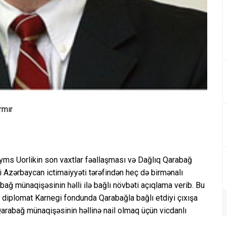
rmır
s Uorlikin son vaxtlar fəallaşması və Dağlıq Qarabağ
si Azərbaycan ictimaiyyəti tərəfindən heç də birmənalı
bağ münaqişəsinin həlli ilə bağlı növbəti açıqlama verib. Bu
 diplomat Karnegi fondunda Qarabağla bağlı etdiyi çıxışa
q Qarabağ münaqişəsinin həllinə nail olmaq üçün vicdanlı