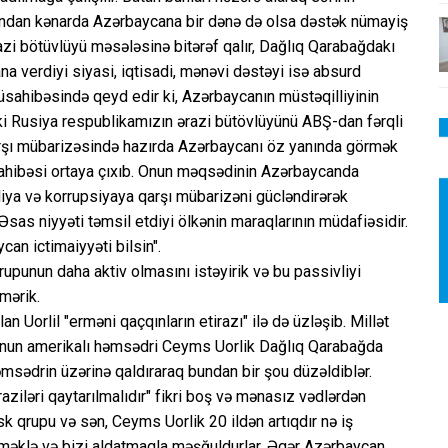
ından kənarda Azərbaycana bir dənə də olsa dəstək nümayiş
i bötüvlüyü məsələsinə bitərəf qalır, Dağlıq Qarabağdakı
na verdiyi siyasi, iqtisadi, mənəvi dəstəyi isə absurd
üsahibəsində qeyd edir ki, Azərbaycanın müstəqilliyinin
uki Rusiya respublikamızın ərazi bütövlüyünü ABŞ-dan fərqli
arşı mübarizəsində hazırda Azərbaycanı öz yanında görmək
ahibəsi ortaya çıxıb. Onun məqsədinin Azərbaycanda
iya və korrupsiyaya qarşı mübarizəni gücləndirərək
sas niyyəti təmsil etdiyi ölkənin maraqlarının müdafiəsidir.
can ictimaiyyəti bilsin".
rupunun daha aktiv olmasını istəyirik və bu passivliyi
mərik.
 Uorlil "erməni qaçqınların etirazı" ilə də üzləşib. Millət
upunun amerikalı həmsədri Ceyms Uorlik Dağlıq Qarabağda
əmsədrin üzərinə qaldıraraq bundan bir şou düzəldiblər.
raziləri qaytarılmalıdır" fikri boş və mənasız vədlərdən
k qrupu və sən, Ceyms Uorlik 20 ildən artıqdır nə iş
məklə və bizi aldatmaqla məşğuldurlar. Əgər Azərbaycan