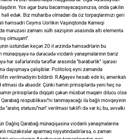
iləşdirin. Yox əgər bunu bacarmayacaqsınızsa, onda çəkilin
həll edək. Biz müharibə olmadan da öz torpaqlarımızı geri
alı həmsədri Ceyms Uorlikin Vaşinqtonda Karneqi
nda məruzəsi zamanı sülh sazişinin əsasında altı elementə
tanış olmuşam".
şinin üstündən keçən 20 il ərzində həmsədrlərin bu
rın münaqişəyə nə dərəcədə vicdanlı yanaşmalarının bariz
ə hər səfərlərində tərəflər arasında "bərabərlik" işarəsi
nə dəyişməyə çalışıblar. Politoloq eyni zamanda
ifin verilmədiyini bildirdi. R.Ağayev hesab edir ki, amerikalı
d etməsi də əbəsdir. Çünki həmin prinsiplərdə yeni heç nə
yi həmin prinsiplərdə diqqəti çəkən müsbət məqam dilucu olsa
q Qarabağ respublikası"nı tanımayacağı ilə bağlı mövqeyinin
 "aralıq statusu"nun" verilməsi təklifi də var ki, bu, əvvəlki
ün Dağlıq Qarabağ münaqişəsinə vicdanlı yanaşmalarına
anlı müzakirələr aparmaq niyyətindədirlərsə, o zaman