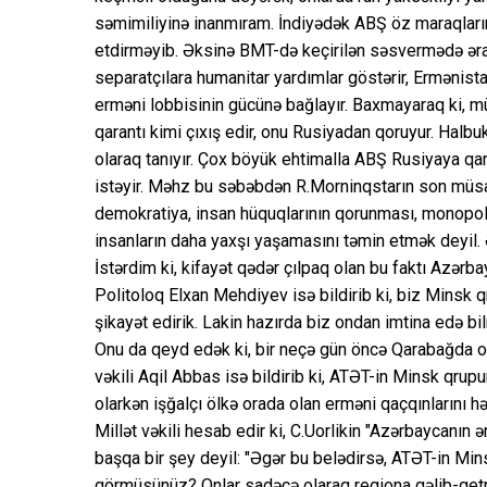
səmimiliyinə inanmıram. İndiyədək ABŞ öz maraqlar
etdirməyib. Əksinə BMT-də keçirilən səsvermədə əraz
separatçılara humanitar yardımlar göstərir, Ermənista
erməni lobbisinin gücünə bağlayır. Baxmayaraq ki, m
qarantı kimi çıxış edir, onu Rusiyadan qoruyur. Halb
olaraq tanıyır. Çox böyük ehtimalla ABŞ Rusiyaya q
istəyir. Məhz bu səbəbdən R.Morninqstarın son müs
demokratiya, insan hüquqlarının qorunması, monopol
insanların daha yaxşı yaşamasını təmin etmək deyil. Ə
İstərdim ki, kifayət qədər çılpaq olan bu faktı Azərbay
Politoloq Elxan Mehdiyev isə bildirib ki, biz Minsk q
şikayət edirik. Lakin hazırda biz ondan imtina edə bil
Onu da qeyd edək ki, bir neçə gün öncə Qarabağda olan
vəkili Aqil Abbas isə bildirib ki, ATƏT-in Minsk qr
olarkən işğalçı ölkə orada olan erməni qaçqınlarını h
Millət vəkili hesab edir ki, C.Uorlikin "Azərbaycanın ə
başqa bir şey deyil: "Əgər bu belədirsə, ATƏT-in Mins
görmüsünüz? Onlar sadəcə olaraq regiona gəlib-get