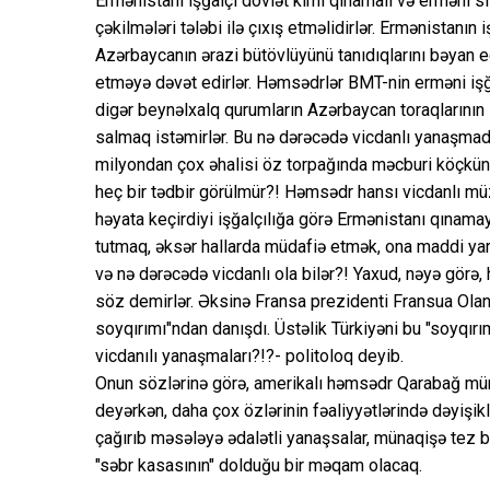
Ermənistanı işğalçı dövlət kimi qınamalı və erməni si
çəkilmələri tələbi ilə çıxış etməlidirlər. Ermənistanın
Azərbaycanın ərazi bütövlüyünü tanıdıqlarını bəyan e
etməyə dəvət edirlər. Həmsədrlər BMT-nin erməni işğa
digər beynəlxalq qurumların Azərbaycan toraqlarının
salmaq istəmirlər. Bu nə dərəcədə vicdanlı yanaşmadır
milyondan çox əhalisi öz torpağında məcburi köçkü
heç bir tədbir görülmür?! Həmsədr hansı vicdanlı müz
həyata keçirdiyi işğalçılığa görə Ermənistanı qınama
tutmaq, əksər hallarda müdafiə etmək, ona maddi y
və nə dərəcədə vicdanlı ola bilər?! Yaxud, nəyə görə,
söz demirlər. Əksinə Fransa prezidenti Fransua Ola
soyqırımı"ndan danışdı. Üstəlik Türkiyəni bu "soyqır
vicdanılı yanaşmaları?!?- politoloq deyib.
Onun sözlərinə görə, amerikalı həmsədr Qarabağ müna
deyərkən, daha çox özlərinin fəaliyyətlərində dəyişikl
çağırıb məsələyə ədalətli yanaşsalar, münaqişə tez b
"səbr kasasının" dolduğu bir məqam olacaq.