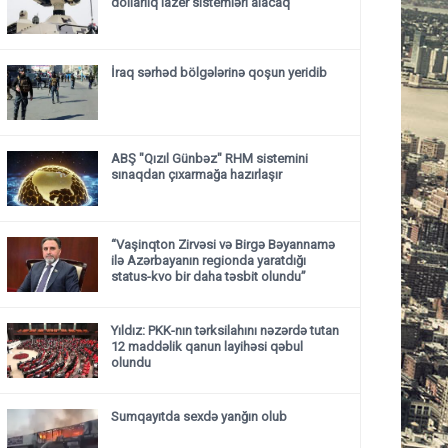
dollarlıq lazer sistemləri alacaq
İraq sərhəd bölgələrinə qoşun yeridib
ABŞ "Qızıl Günbəz" RHM sistemini
sınaqdan çıxarmağa hazırlaşır
“Vaşinqton Zirvəsi və Birgə Bəyannamə
ilə Azərbayanın regionda yaratdığı
status-kvo bir daha təsbit olundu”
Yıldız: PKK-nın tərksilahını nəzərdə tutan
12 maddəlik qanun layihəsi qəbul
olundu ​​​​​​​
Sumqayıtda sexdə yanğın olub