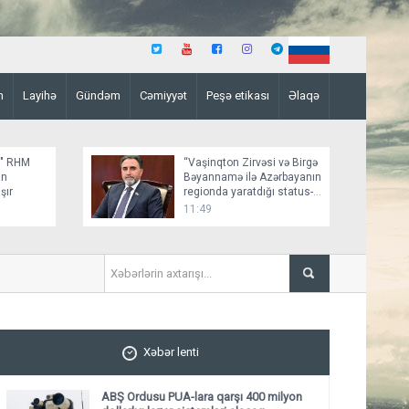
n
Layihə
Gündəm
Cəmiyyət
Peşə etikası
Əlaqə
z" RHM
“Vaşinqton Zirvəsi və Birgə
an
Bəyannamə ilə Azərbayanın
şır
regionda yaratdığı status-
kvo bir daha təsbit olundu”
11:49
ABŞ "Qızıl Günbəz" RHM siste
Xəbər lenti
ABŞ Ordusu PUA-lara qarşı 400 milyon