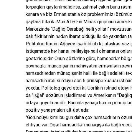
torpaqları qaytarılmalıdırsa, zəhmət çəkin bunu rəsm
kənara və biz Ermənistanla öz problemimizi özümüz 
qaytara bilərik. Mən ATƏT-in Minsk qrupunun amerik
Mərkəzində "Dağlıq Qarabağ: həlli yolları" mövzusu
dair fikirlərinin nədən ibarət olduğu ilə də yaxından 
Politoloq Rasim Ağayev isə bildirib ki, atəşkəs sazi
istiqamətdə hər hansı irəliləyişə nail olmaması onla
göstəricisidir. Onun sözlərinə görə, həmsədrlər bölgəy
qoymaqla, münaqişənin mahiyyətini ermənilərin xeyri
həmsədrlərdən münaqişənin həlli ilə bağlı ədalətli təkl
həmsədrin irəli sürdüyü son 6 prinsipə xüsusi istina
yoxdur. Politoloq qeyd etdi ki, Uorlikin istnad etdi
da "işğal" sözünün işlədilməsi və Amerikanın "Dağlı
ortaya qoyulmasıdır. Bununla yanaşı həmin prinsiplərdə
pozitiv yanaşmaları alt-üst edir.
"Göründüyü kimi bu gün daha çox həmsədrlərin özün
ehtiyac var. Əgər həmsədrlər münaqişə ilə bağlı vicd