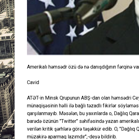
Amerikalı həmsədr özü də nə danışdığının fərqinə va
Cavid
ATƏT-in Minsk Qrupunun ABŞ-dan olan həmsədri Ceym
münaqişəsinin həlli ilə bağlı təzadlı fikirlər söyləmə
qarşılanmayıb. Məsələn, bu yaxınlarda o, Dağlıq Qara
barədə özünün "Twitter" səhifəsində yazan amerikalı
verilən kritik şərhlərə görə təşəkkür edib. O, "Dağlı
müzakirə aparmaq lazımdır",-deyə bildirib.