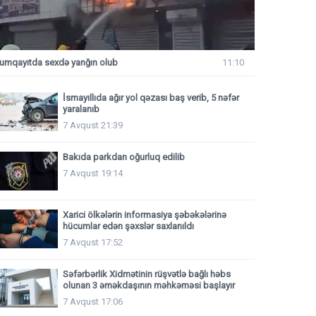
umqayıtda sexdə yanğın olub
11:10
İsmayıllıda ağır yol qəzası baş verib, 5 nəfər
yaralanıb
7 Avqust 21:39
Bakıda parkdan oğurluq edilib
7 Avqust 19:14
Xarici ölkələrin informasiya şəbəkələrinə
hücumlar edən şəxslər saxlanıldı
7 Avqust 17:52
Səfərbərlik Xidmətinin rüşvətlə bağlı həbs
olunan 3 əməkdaşının məhkəməsi başlayır
7 Avqust 17:06