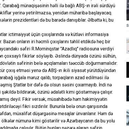
. Qarabağ münaqişəsinin həlli ilə bağlı ABŞ-ın irəli sürdüyü
təkliflər yerinə yetirilməzsə, yenidən müharibə başlayacaq.
kələrin prezidentləri də bu barədə danışıblar. Əlbəttə ki, bu
S
tlar ictimaiyyət üçün çıxışlarında və kütləvi informasiya
. Bəzən onların iri həcmli çıxışlarını təhlil etdikdə heç bir
aycandakı səfiri R.Morninqstar "Azadlıq" radiosuna verdiyi
 çoxsaylı fikirlər söyləyib. Əslində dünyada özünü sülhün,
 dövlətin səfirinin belə açıqlamaları təəccüb doğurmamalıdır:
 cür çıxış etməsi yenə də ABŞ-ın ikili siyasət yürütdüyündən
 Qarabağ işğala məruz qalıb, torpaqların azad edilməsi ilə
əşmiş Ştatlar bir dəfə də olsun səsini çıxarmayıb. İndi nə
şəkildə bildirərək, özünü ədalətli kimi göstərməyə çalışır.
mamış deyil. Fikir versək, müsahibədə həm hakimiyyətin
tdiriləcəyi fikri sızdırılır. Bununla belə onun qarşısında
rəfdən, müxalifət düşərgəsinə mesajlar ünvanlanır. Həm də
ölkələr nümunə kimi göstərilir və Azərbaycanın da bu yolu
dılmağa çalışılır. Bütün bunları nəzərə alaraq səfirin