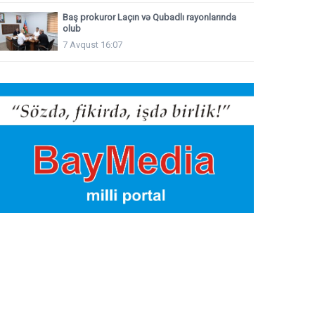
Baş prokuror Laçın və Qubadlı rayonlarında
olub
7 Avqust 16:07