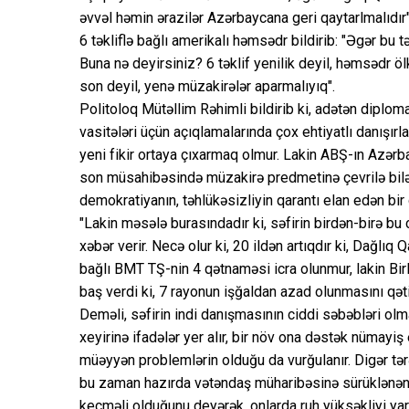
əvvəl həmin ərazilər Azərbaycana geri qaytarlmalıdır"
6 təkliflə bağlı amerikalı həmsədr bildirib: "Əgər bu 
Buna nə deyirsiniz? 6 təklif yenilik deyil, həmsədr öl
son deyil, yenə müzakirələr aparmalıyıq".
Politoloq Mütəllim Rəhimli bildirib ki, adətən diploma
vasitələri üçün açıqlamalarında çox ehtiyatlı danışırlar
yeni fikir ortaya çıxarmaq olmur. Lakin ABŞ-ın Azərb
son müsahibəsində müzakirə predmetinə çevrilə bilən
demokratiyanın, təhlükəsizliyin qarantı elan edən bir
"Lakin məsələ burasındadır ki, səfirin birdən-birə bu
xəbər verir. Necə olur ki, 20 ildən artıqdır ki, Dağlıq
bağlı BMT TŞ-nin 4 qətnaməsi icra olunmur, lakin Birl
baş verdi ki, 7 rayonun işğaldan azad olunmasını qəti 
Deməli, səfirin indi danışmasının ciddi səbəbləri ol
xeyirinə ifadələr yer alır, bir növ ona dəstək nümayiş e
müəyyən problemlərin olduğu da vurğulanır. Digər tə
bu zaman hazırda vətəndaş müharibəsinə sürüklənən 
keçməli olduğunu deyərək, onlarda ruh yüksəkliyi yara