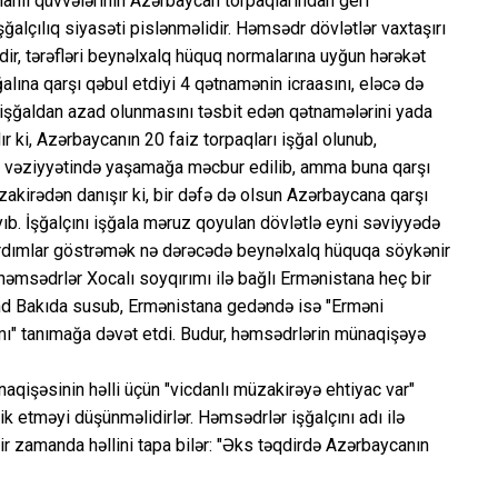
lahlı qüvvələrinin Azərbaycan torpaqlarından geri
 işğalçılıq siyasəti pislənməlidir. Həmsədr dövlətlər vaxtaşırı
dir, tərəfləri beynəlxalq hüquq normalarına uyğun hərəkət
lına qarşı qəbul etdiyi 4 qətnamənin icraasını, eləcə də
 işğaldan azad olunmasını təsbit edən qətnamələrini yada
 ki, Azərbaycanın 20 faiz torpaqları işğal olunub,
n vəziyyətində yaşamağa məcbur edilib, amma buna qarşı
akirədən danışır ki, bir dəfə də olsun Azərbaycana qarşı
yıb. İşğalçını işğala məruz qoyulan dövlətlə eyni səviyyədə
ardımlar göstrəmək nə dərəcədə beynəlxalq hüquqa söykənir
 həmsədrlər Xocalı soyqırımı ilə bağlı Ermənistana heç bir
nd Bakıda susub, Ermənistana gedəndə isə "Erməni
ımı" tanımağa dəvət etdi. Budur, həmsədrlərin münaqişəyə
qişəsinin həlli üçün "vicdanlı müzakirəyə ehtiyac var"
ik etməyi düşünməlidirlər. Həmsədrlər işğalçını adı ilə
ir zamanda həllini tapa bilər: "Əks təqdirdə Azərbaycanın