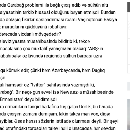
da Qarabağ problemi ilə bağlı çıxış edib və sülhün altı
 siyasətinin tərkib hissəsi olduğunu bəyan etmişdi. Bundan
ə dolaşıq fikirlər səsləndirməsi rəsmi Vaşinqtonun Bakıya
z maraqlarını güddüyünü isbatlayır.
ə dərəcədə vicdanlı mövqedədir?
leviziyasına müsahibəsində bildirib ki, təkcə
əsələsinə çox müxtəlif yanaşmalar olacaq: "ABŞ-ın
übahisələr özlüyündə regionda sülhün bərpası üzrə
aloqa kömək edir, çünki həm Azərbaycanda, həm Dağlıq
ır.
alı həmsədr öz "tvitter" səhifəsində yazmışdı ki,
Qarabağ". Bir neçə gün əvvəl isə News.az-a müsahibəsində
 Ermənistan" deyə bildirmişdi.
ə ermənilərin tənqid hədəfinə tuş gələn Uorlik, bu barədə
unda çıxışım zamanı demişəm, lakin təkcə mən yox, digər
iblər. Əsas hansı sözlərin istifadə olunması deyil. Bir şeyi
ğ ətrafındakı torpaqları taleyi həll olunacaqsa, hər şeydən