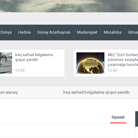
Dünya
Hadisə
Güney Azərbaycan
Mədəniyyət
Müsahibə
İdma
İraq sərhəd bölgələrinə
ABŞ "Qızıl Günbə
qoşun yeridib
sistemini sınaqd
çıxarmağa hazırla
13:00
12:50
lacaq
İraq sərhəd bölgələrinə qoşun yeridib
Siyasət