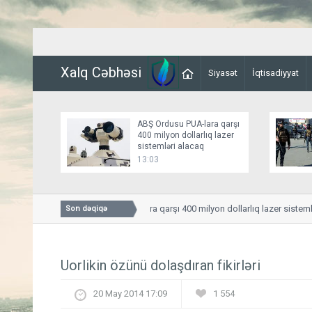
Xalq Cəbhəsi
Siyasət
İqtisadiyyat
ABŞ Ordusu PUA-lara qarşı
400 milyon dollarlıq lazer
sistemləri alacaq
13:03
ABŞ Ordusu PUA-lara qarşı 400 milyon dollarlıq lazer sistemləri a
Son dəqiqə
Uorlikin özünü dolaşdıran fikirləri
20 May 2014 17:09
1 554