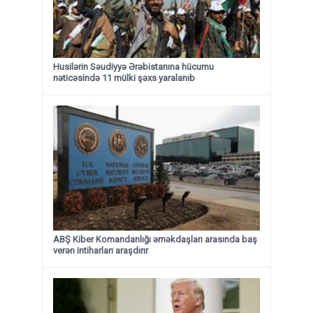
Husilərin Səudiyyə Ərəbistanına hücumu
nəticəsində 11 mülki şəxs yaralanıb
ABŞ Kiber Komandanlığı əməkdaşları arasında baş
verən intiharları araşdırır