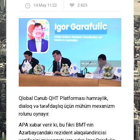
14 May 11:22
2 625
Güney Azərbaycan
Mədəniyyət
Müsahibə
İdman
Layihə
Gündəm
Qlobal Cənub QHT Platforması həmrəylik,
Cəmiyyət
dialoq və tərəfdaşlıq üçün mühüm mexanizm
rolunu oynayır.
Peşə etikası
APA xəbər verir ki, bu fikri BMT-nin
Azərbaycandakı rezident əlaqələndiricisi
Əlaqə