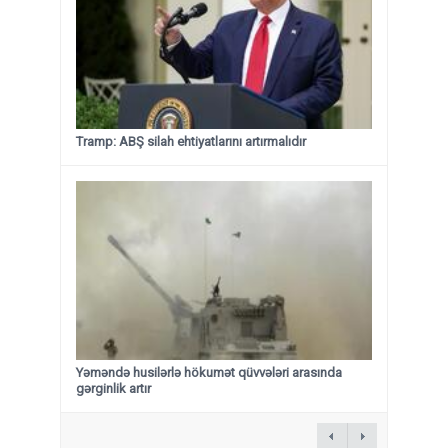
Tramp: ABŞ silah ehtiyatlarını artırmalıdır
Yəməndə husilərlə hökumət qüvvələri arasında
gərginlik artır