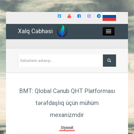
Xalq Cəbhəsi
Close
Siyasət
BMT: Qlobal Cənub QHT Platforması
İqtisadiyyat
tərəfdaşlıq üçün mühüm
Dünya
mexanizmdir
Hadisə
Siyasət