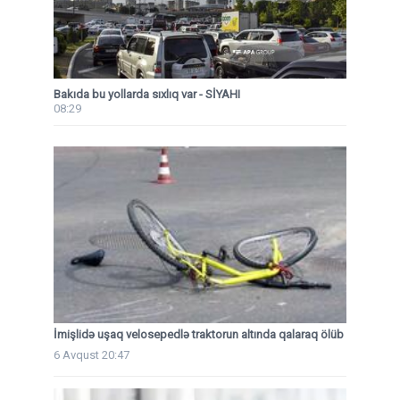
Bakıda bu yollarda sıxlıq var - SİYAHI
08:29
İmişlidə uşaq velosepedlə traktorun altında qalaraq ölüb
6 Avqust 20:47