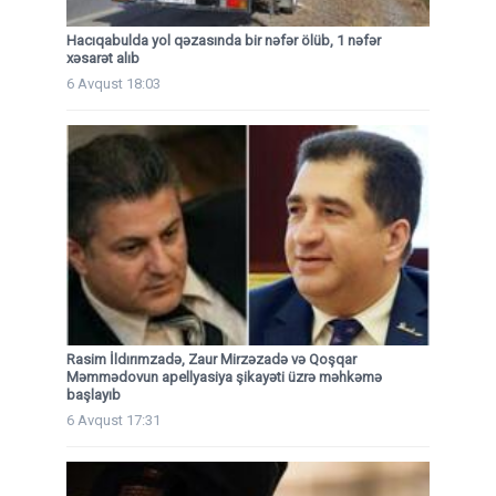
Hacıqabulda yol qəzasında bir nəfər ölüb, 1 nəfər
xəsarət alıb
6 Avqust 18:03
Rasim İldırımzadə, Zaur Mirzəzadə və Qoşqar
Məmmədovun apellyasiya şikayəti üzrə məhkəmə
başlayıb
6 Avqust 17:31