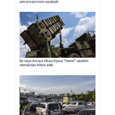
yeni proqnozunu açıqlayıb
Bir neçə Avropa ölkəsi Kiyevə "Patriot" raketləri
verməkdən imtina edib