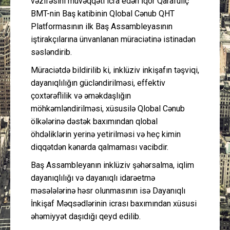
vəzifəsini müvəqqəti icra edən İqor Qarafuliç
BMT-nin Baş katibinin Qlobal Cənub QHT
Platformasının ilk Baş Assambleyasının
iştirakçılarına ünvanlanan müraciətinə istinadən
səsləndirib.
Müraciətdə bildirilib ki, inklüziv inkişafın təşviqi,
dayanıqlılığın gücləndirilməsi, effektiv
çoxtərəflilik və əməkdaşlığın
möhkəmləndirilməsi, xüsusilə Qlobal Cənub
ölkələrinə dəstək baxımından qlobal
öhdəliklərin yerinə yetirilməsi və heç kimin
diqqətdən kənarda qalmaması vacibdir.
Baş Assambleyanın inklüziv şəhərsalma, iqlim
dayanıqlılığı və dayanıqlı idarəetmə
məsələlərinə həsr olunmasının isə Dayanıqlı
İnkişaf Məqsədlərinin icrası baxımından xüsusi
əhəmiyyət daşıdığı qeyd edilib.