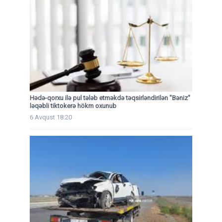
Hədə-qorxu ilə pul tələb etməkdə təqsirləndirilən "Bəniz"
ləqəbli tiktokerə hökm oxunub
6 Avqust 18:20