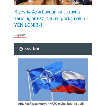
Kiyevdə Azərbaycan və Ukrayna
xarici işlər nazirlərinin görüşü olub -
YENİLƏNİB-1
Siyasət
Xəbər lenti
ABŞ kəşfiyyatı Rusiya–NATO müharibəsi ilə bağlı