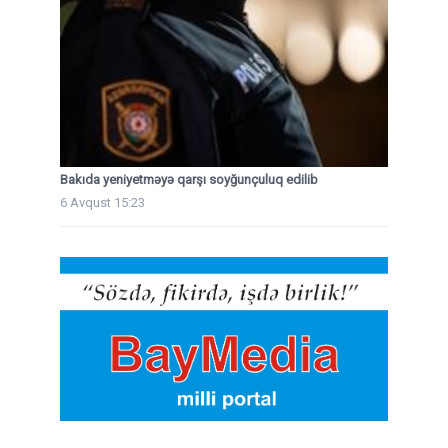
Bakıda yeniyetməyə qarşı soyğunçuluq edilib
6 Avqust 15:23