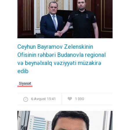
Ceyhun Bayramov Zelenskinin
Ofisinin rəhbəri Budanovla regional
və beynəlxalq vəziyyəti müzakirə
edib
Siyasət
6 Avqust 15:41
1 330