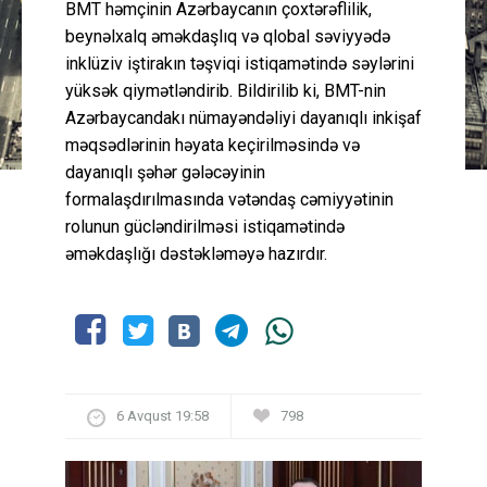
BMT həmçinin Azərbaycanın çoxtərəflilik,
beynəlxalq əməkdaşlıq və qlobal səviyyədə
inklüziv iştirakın təşviqi istiqamətində səylərini
yüksək qiymətləndirib. Bildirilib ki, BMT-nin
Azərbaycandakı nümayəndəliyi dayanıqlı inkişaf
məqsədlərinin həyata keçirilməsində və
dayanıqlı şəhər gələcəyinin
formalaşdırılmasında vətəndaş cəmiyyətinin
rolunun gücləndirilməsi istiqamətində
əməkdaşlığı dəstəkləməyə hazırdır.
6 Avqust 19:58
798