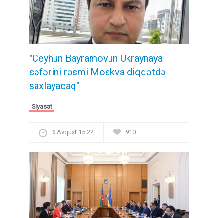
"Ceyhun Bayramovun Ukraynaya
səfərini rəsmi Moskva diqqətdə
saxlayacaq"
Siyasət
6 Avqust 15:22
910