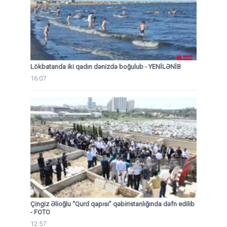
Lökbatanda iki qadın dənizdə boğulub - YENİLƏNİB
16:07
Çingiz Əlioğlu “Qurd qapısı” qəbiristanlığında dəfn edilib
- FOTO
12:57