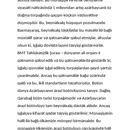
ə
ə
ə
ə
ə
altında saxlayır. Bu münaqiş
v
etnik t
mizl
m
ə
ə
ə
ə
ə
siyas
ti n
tic
sind
1 milyondan artıq az
rbaycanlı öz
ə
ə
ə
doğma torpağında qaçqın-köçkün v
ziyy
tin
ə
düşmüşdür. Bu, beyn
lxalq hüququn pozulmasıdır.
ə
ə
ə
ə
ə
ə
Baxmayaraq, beyn
lxalq t
şkilatlar bu m
s
l
il
bağlı
ə
ə
ə
ə
ə
ə
ə
ə
ə
müxt
lif q
rar v
q
tnam
l
r q
bul etmişl
r,
fsuslar
ə
ə
ə
ə
ə
olsun ki, işğalçı dövl
t
lazımi t
zyiqi göst
rmirl
r.
ə
ə
BMT T
hlük
sizlik Şurası – dünyanın ali orqanı 4
ə
ə
ə
ə
ə
ə
ə
ə
ə
q
tnam
q
bul edib v
bu q
tnam
l
rd
göst
rilir ki,
ə
ə
ə
işğalçı qüvv
l
r işğal edilmiş torpaqlardan qeyd-ş
rtsiz
ə
ə
ə
ə
ə
çıxarılmalıdır. Ancaq bu q
tnam
l
r kağız üz
rind
ə
ə
qalıb v
bu, ikili standartların t
zahürüdür. Bütün
ə
ə
dünya Az
rbaycanın
razi bütövlüyünü tanıyır. Dağlıq
ə
ə
Qarabağ bizim tarixi torpağımızdır v
Az
rbaycanın
ə
ə
ə
ə
razi bütövlüyü tam beyn
lxalq d
st
k alıbdır. Ancaq
ə
ə
ə
ə
ə
ə
işğalçıya kifay
t q
d
r t
zyiq göst
rilmir. Münaqiş
nin
ə
ə
ə
ə
h
lli il
bağlı ölk
mizin mövqeyi birm
nalıdır. Bu
ə
ə
ə
ə
ə
ə
ə
münaqiş
ölk
mizin
razi bütövlüyü ç
rçiv
sind
h
ll