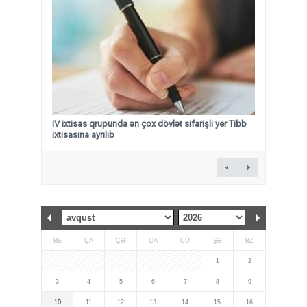
IV ixtisas qrupunda ən çox dövlət sifarişli yer Tibb
ixtisasına ayrılıb
BE
ÇA
ÇƏ
CA
CÜ
ŞƏ
BZ
1
2
3
4
5
6
7
8
9
10
11
12
13
14
15
16