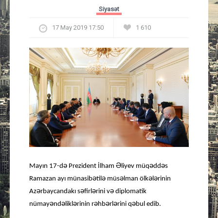
Güney Azərbaycan
Siyasət
17 May 2019 17:50
1 610
Mədəniyyət
Müsahibə
İdman
Layihə
Gündəm
Cəmiyyət
ə
Ə
ə
ə
Mayın 17-d
Prezident İlham
liyev müq
dd
s
ə
ə
ə
ə
ə
Ramazan ayı münasib
til
müs
lman ölk
l
rinin
Peşə etikası
ə
ə
ə
ə
Az
rbaycandakı s
firl
rini v
diplomatik
ə
ə
ə
ə
ə
ə
ə
nümay
nd
likl
rinin r
hb
rl
rini q
bul edib.
Əlaqə