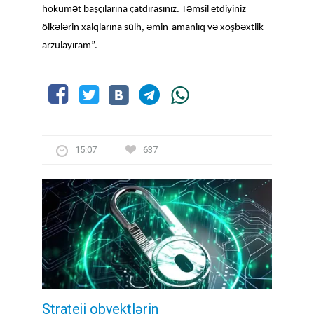
ə
ə
hökum
t başçılarına çatdırasınız. T
msil etdiyiniz
ə
ə
ə
ə
ə
ölk
l
rin xalqlarına sülh,
min-amanlıq v
xoşb
xtlik
arzulayıram”.
15:07
637
Strateji obyektlərin