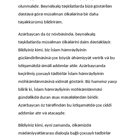
ə
ə
ə
ə
ə
olunmalıdır. Beyn
lxalq t
şkilatlarda biz
göst
ril
n
ə
ə
ə
ə
ə
ə
ə
ə
d
st
y
gör
müs
lman ölk
l
rin
bir daha
ə
ə
ə
t
ş
kkürümü bildirir
m.
ə
ə
ə
ə
Az
rbaycan da öz növb
sind
, beyn
lxalq
ə
ə
ə
ə
ə
ə
ə
t
şkilatlarda müs
lman ölk
l
rini daim d
st
kl
yir.
ə
ə
Bildiyiniz kimi, biz İslam h
mr
yliyinin
ə
ə
ə
ə
ə
ə
ə
gücl
ndirilm
sin
çox böyük
h
miyy
t veririk v
bu
ə
ə
ə
ə
ə
istiqam
td
m
li addımlar atılır. Az
rbaycanda
ə
ə
ə
ə
keçirilmiş çoxsaylı t
dbirl
r İslam h
mr
yliyinin
ə
ə
ə
ə
ə
ə
möhk
ml
nm
sin
xidm
t göst
rir. Biz hamımız yaxşı
ə
ə
ə
ə
ə
bilirik ki, İslam h
mr
yliyinin möhk
ml
nm
si
ə
ə
ə
ə
ə
ə
ə
ə
günd
likd
duran
sas m
s
l
l
rd
n biridir.
ə
ə
ə
ə
ə
ə
Az
rbaycan öz t
r
find
n bu istiqam
td
çox ciddi
ə
addımlar atır v
atacaqdır.
ə
ə
Bildiyiniz kimi, eyni zamanda, ölk
mizd
ə
ə
ə
ə
ə
ə
m
d
niyy
tl
rarası dialoqla bağlı çoxsaylı t
dbirl
r