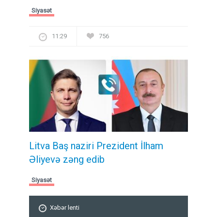
Siyasət
11:29
756
Litva Baş naziri Prezident İlham
Əliyevə zəng edib
Siyasət
Xəbər lenti