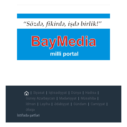
Siyasət
İqtisadiyyat
Dünya
Hadisə
Güney Azərbaycan
Mədəniyyət
Müsahibə
İdman
Layihə
Ədəbiyyat
Gündəm
Cəmiyyət
Əlaqə
İstifadə şərtləri