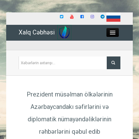
Xalq Cəbhəsi
Close
Siyasət
Prezident müsəlman ölkələrinin
İqtisadiyyat
Azərbaycandakı səfirlərini və
Dünya
diplomatik nümayəndəliklərinin
Hadisə
rəhbərlərini qəbul edib