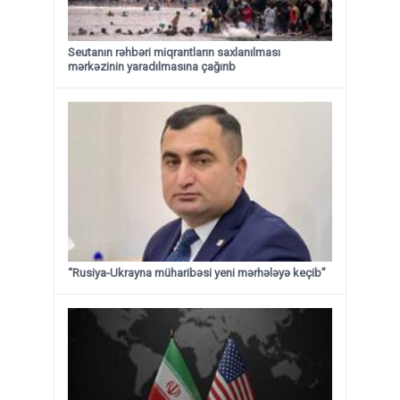
Seutanın rəhbəri miqrantların saxlanılması
mərkəzinin yaradılmasına çağırıb
“Rusiya-Ukrayna müharibəsi yeni mərhələyə keçib”