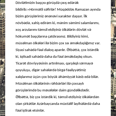
ə
ə
ə
ə
Dövl
timizin başçısı görüşd
çıxış ed
r
k
ə
ə
ə
ə
ə
bildirib:»Hörm
tli s
firl
r! Müq
dd
s Ramazan ayında
ə
ə
ə
ə
bizim görüşl
rimiz
n
n
vi xarakter daşıyır. İlk
ə
ə
ə
ə
ə
növb
d
, xahiş edir
m ki, m
nim s
mimi salamlarımı,
ə
ə
ə
ə
ə
xoş arzularımı t
msil etdiyiniz ölk
l
rin dövl
t v
ə
hökum
t başçılarına çatdırasınız. Bildiyiniz kimi,
ə
ə
ə
ə
ə
ə
müs
lman ölk
l
ri il
bizim çox sıx
m
kdaşlığımız var.
ə
ə
ə
Ə
ə
ə
ə
Siyasi sah
d
f
al dialoq aparılır.
Ib
tt
, çox ist
rdik
ə
ə
ə
ə
ə
ki, iqtisadi sah
d
daha da f
al
m
kdaşlıq olsun.
ə
ə
ə
ə
Ticar
t dövriyy
sinin artırılması, qarşılıqlı s
rmay
ə
ə
ə
ə
ə
ə
ə
qoyuluşu, dig
r sah
l
rd
birg
f
aliyy
timiz
ə
ə
ə
ə
ə
ə
xalqlarımız üçün çox böyük
h
miyy
t k
sb ed
bil
r.
ə
ə
ə
ə
ə
ə
ə
Müs
lman ölk
l
rinin r
hb
rl
ri il
çoxsaylı
ə
ə
ə
ə
ə
ə
ə
ə
görüşl
rimd
bu m
s
l
l
r daim günd
likd
dir.
Ə
ə
ə
ə
ə
ə
ə
ə
lb
tt
, biz çox ist
rdik ki, t
msil etdiyiniz ölk
l
rd
n
ə
ə
ə
ə
ə
ə
ə
olan şirk
tl
r Az
rbaycanda müxt
lif layih
l
rd
daha
ə
ə
f
al iştirak etsinl
r.