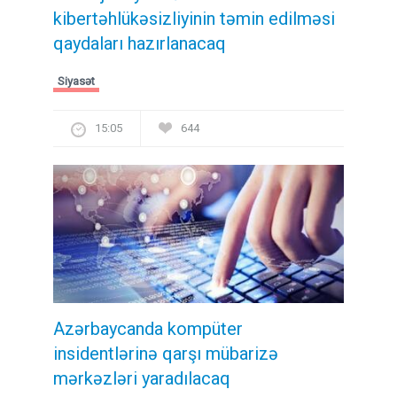
kibertəhlükəsizliyinin təmin edilməsi
qaydaları hazırlanacaq
Siyasət
15:05
644
Azərbaycanda kompüter
insidentlərinə qarşı mübarizə
mərkəzləri yaradılacaq