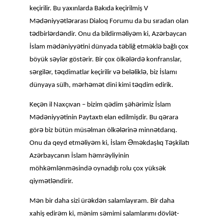
keçirilir. Bu yaxınlarda Bakıda keçirilmiş V
ə
ə
ə
ə
M
d
niyy
tl
rarası Dialoq Forumu da bu sıradan olan
ə
ə
ə
ə
ə
ə
t
dbirl
rd
ndir. Onu da bildirm
liy
m ki, Az
rbaycan
ə
ə
ə
ə
ə
ə
İslam m
d
niyy
tini dünyada t
bliğ etm
kl
bağlı çox
ə
ə
ə
ə
ə
ə
böyük s
yl
r göst
rir. Bir çox ölk
l
rd
konfranslar,
ə
ə
ə
ə
ə
ə
s
rgil
r, t
qdimatlar keçirilir v
bel
likl
, biz İslamı
ə
ə
ə
ə
dünyaya sülh, m
rh
m
t dini kimi t
qdim edirik.
ə
ə
ə
ə
Keç
n il Naxçıvan – bizim q
dim ş
h
rimiz İslam
ə
ə
ə
ə
M
d
niyy
tinin Paytaxtı elan edilmişdir. Bu q
rara
ə
ə
ə
ə
ə
ə
gör
biz bütün müs
lman ölk
l
rin
minn
tdarıq.
ə
ə
Ə
ə
ə
Onu da qeyd etm
liy
m ki, İslam
m
kdaşlıq T
şkilatı
ə
ə
ə
Az
rbaycanın İslam h
mr
yliyinin
ə
ə
ə
ə
ə
möhk
ml
nm
sind
oynadığı rolu çox yüks
k
ə
ə
qiym
tl
ndirir.
ə
ə
ə
M
n bir daha sizi ür
kd
n salamlayıram. Bir daha
ə
ə
ə
ə
xahiş edir
m ki, m
nim s
mimi salamlarımı dövl
t-