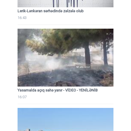
Lerik-Lənkəran sərhədində zəlzələ olub
16:43
Yasamalda açıq sahə yanır - VİDEO - YENİLƏNİB
16:07