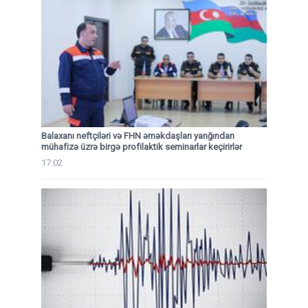
Balaxanı neftçiləri və FHN əməkdaşları yanğından
mühafizə üzrə birgə profilaktik seminarlar keçirirlər
17:02