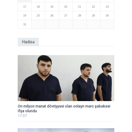
17
18
19
20
21
22
23
24
25
26
27
28
29
30
31
Hadisə
On milyon manat dövriyyəsi olan onlayn mərc şəbəkəsi
ifşa olundu
17:37