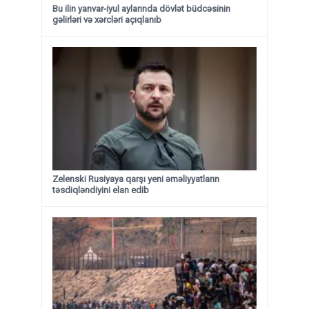
Bu ilin yanvar-iyul aylarında dövlət büdcəsinin
gəlirləri və xərcləri açıqlanıb
Zelenski Rusiyaya qarşı yeni əməliyyatların
təsdiqləndiyini elan edib