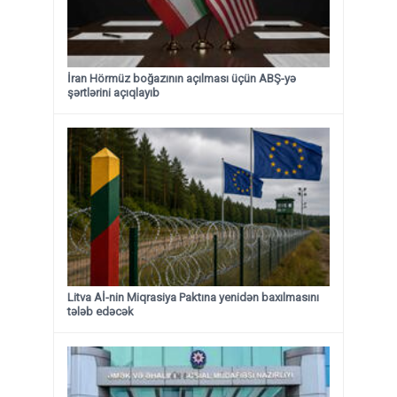
İran Hörmüz boğazının açılması üçün ABŞ-yə
şərtlərini açıqlayıb
Litva Aİ-nin Miqrasiya Paktına yenidən baxılmasını
tələb edəcək