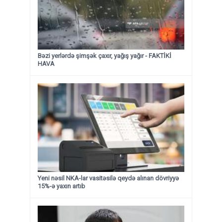
Bəzi yerlərdə şimşək çaxır, yağış yağır - FAKTİKİ
HAVA
Yeni nəsil NKA-lar vasitəsilə qeydə alınan dövriyyə
15%-ə yaxın artıb