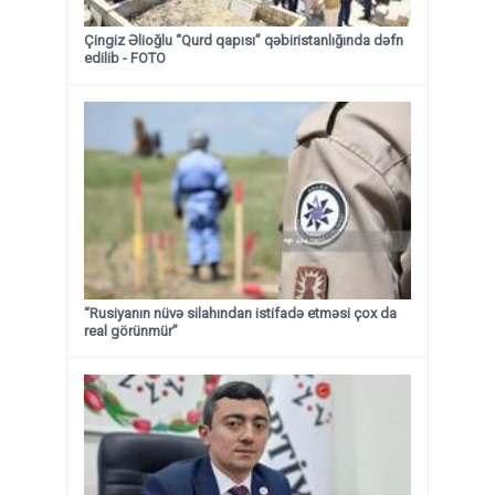
Çingiz Əlioğlu “Qurd qapısı” qəbiristanlığında dəfn
edilib
- FOTO
“Rusiyanın nüvə silahından istifadə etməsi çox da
real görünmür”