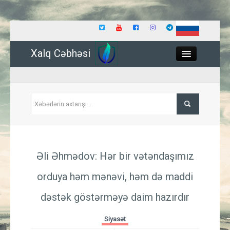
Xalq Cəbhəsi
Close
Siyasət
Əli Əhmədov: Hər bir vətəndaşımız
İqtisadiyyat
orduya həm mənəvi, həm də maddi
Dünya
dəstək göstərməyə daim hazırdır
Hadisə
Siyasət