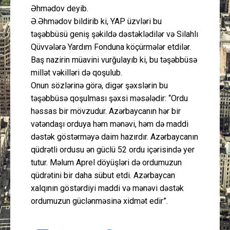
Əhmədov deyib.
Ə.Əhmədov bildirib ki, YAP üzvləri bu
təşəbbüsü geniş şəkildə dəstəklədilər və Silahlı
Qüvvələrə Yardım Fonduna köçürmələr etdilər.
Baş nazirin müavini vurğulayıb ki, bu təşəbbüsə
millət vəkilləri də qoşulub.
Onun sözlərinə görə, digər şəxslərin bu
təşəbbüsə qoşulması şəxsi məsələdir: “Ordu
həssas bir mövzudur. Azərbaycanın hər bir
vətəndaşı orduya həm mənəvi, həm də maddi
dəstək göstərməyə daim hazırdır. Azərbaycanın
qüdrətli ordusu ən güclü 52 ordu içərisində yer
tutur. Məlum Aprel döyüşləri də ordumuzun
qüdrətini bir daha sübut etdi. Azərbaycan
xalqının göstərdiyi maddi və mənəvi dəstək
ordumuzun güclənməsinə xidmət edir”.