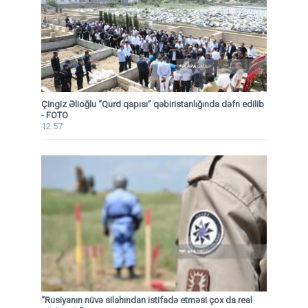
Çingiz Əlioğlu “Qurd qapısı” qəbiristanlığında dəfn edilib
- FOTO
12:57
“Rusiyanın nüvə silahından istifadə etməsi çox da real