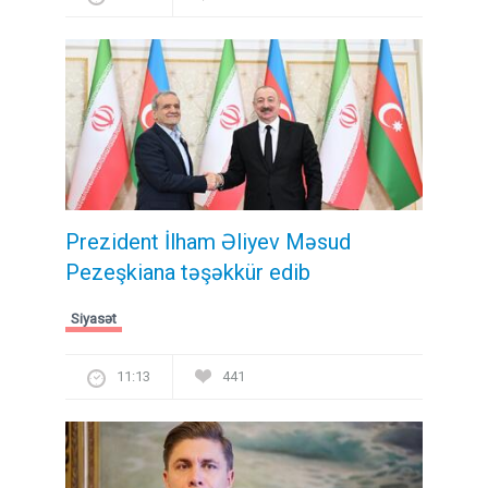
Prezident İlham Əliyev Məsud
Pezeşkiana təşəkkür edib
Siyasət
11:13
441