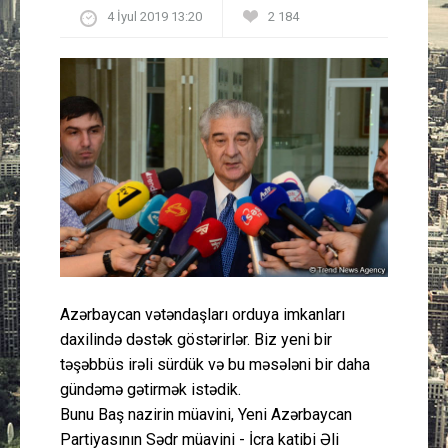
4 İyul 2019 13:20
2 184
Güney Azərbaycan
Mədəniyyət
Müsahibə
İdman
Layihə
Gündəm
Azərbaycan vətəndaşları orduya imkanları
Cəmiyyət
daxilində dəstək göstərirlər. Biz yeni bir
təşəbbüs irəli sürdük və bu məsələni bir daha
Peşə etikası
gündəmə gətirmək istədik.
Bunu Baş nazirin müavini, Yeni Azərbaycan
Əlaqə
Partiyasının Sədr müavini - İcra katibi Əli