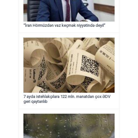
“İran Hörmüzdən vaz keçmək niyyətində deyil”
7 ayda istehlakçılara 122 mln. manatdan çox ƏDV
geri qaytarılıb