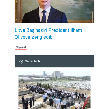
Litva Baş naziri Prezident İlham
Əliyevə zəng edib
Siyasət
Xəbər lenti