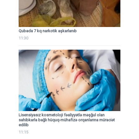
Qubada 7 kq narkotik aşkarlanıb
11:30
Lisensiyasız kosmetoloji fəaliyyətlə məşğul olan
sahibkarla bağlı hüquq-mühafizə orqanlarına müraciət
edilib
11:15