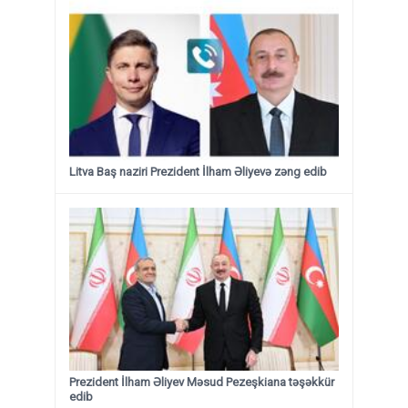
Litva Baş naziri Prezident İlham Əliyevə zəng edib
Prezident İlham Əliyev Məsud Pezeşkiana təşəkkür
edib