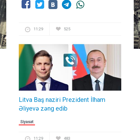
11:29
525
Litva Baş naziri Prezident İlham
Əliyevə zəng edib
Siyasət
11:29
483