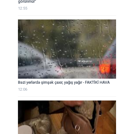
görünmür”
12:55
Bəzi yerlərdə şimşək çaxır, yağış yağır - FAKTİKİ HAVA
12:06