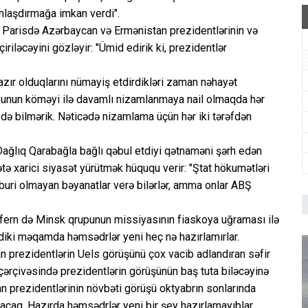
ınlaşdırmağa imkan verdi".
 Parisdə Azərbaycan və Ermənistan prezidentlərinin və
iriləcəyini gözləyir: "Ümid edirik ki, prezidentlər
azır olduqlarını nümayiş etdirdikləri zaman nəhayət
rupunun köməyi ilə davamlı nizamlanmaya nail olmaqda hər
ə bilmərik. Nəticədə nizamlama üçün hər iki tərəfdən
) Dağlıq Qarabağla bağlı qəbul etdiyi qətnaməni şərh edən
ətə xarici siyasət yürütmək hüququ verir: "Ştat hökumətləri
buri olmayan bəyanatlar verə bilərlər, amma onlar ABŞ
efern də Minsk qrupunun missiyasının fiaskoya uğraması ilə
ndiki məqamda həmsədrlər yeni heç nə hazırlamırlar.
an prezidentlərin Uels görüşünü çox vacib adlandıran səfir
ərçivəsində prezidentlərin görüşünün baş tuta biləcəyinə
n prezidentlərinin növbəti görüşü oktyabrın sonlarında
tacaq. Hazırda həmsədrlər yeni bir şey hazırlamayıblar.