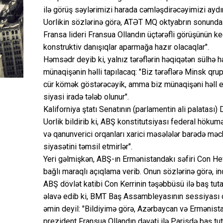
ilə görüş səylərimizi harada cəmləşdirəcəyimizi ayd
Uorlikin sözlərinə görə, ATƏT MQ oktyabrın sonunda
Fransa lideri Fransua Ollandın üçtərəfli görüşünün keç
konstruktiv danışıqlar aparmağa hazır olacaqlar".
Həmsədr deyib ki, yalnız tərəflərin həqiqətən sülhə h
münaqişənin həlli tapılacaq: "Biz tərəflərə Minsk q
cür kömək göstərəcəyik, amma biz münaqişəni həll ed
siyasi iradə tələb olunur".
Kaliforniya ştatı Senatının (parlamentin ali palatası
Uorlik bildirib ki, ABŞ konstitutsiyası federal hökum
və qanunverici orqanları xarici məsələlər barədə məc
siyasətini təmsil etmirlər".
Yeri gəlmişkən, ABŞ-ın Ermənistandakı səfiri Con H
bağlı maraqlı açıqlama verib. Onun sözlərinə görə, i
ABŞ dövlət katibi Con Kerrinin təşəbbüsü ilə baş tut
əlavə edib ki, BMT Baş Assambleyasının sessiyası ç
əmin deyil: "Bildiyimə görə, Azərbaycan və Ermənista
prezident Fransua Ollandın dəvəti ilə Parisdə baş tu