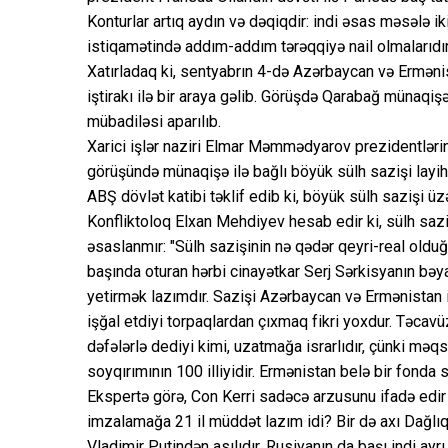
Konturlar artıq aydın və dəqiqdir: indi əsas məsələ ik
istiqamətində addım-addım tərəqqiyə nail olmalarıdır
Xatırladaq ki, sentyabrın 4-də Azərbaycan və Erməni
iştirakı ilə bir araya gəlib. Görüşdə Qarabağ münaqişəsi
mübadiləsi aparılıb.
Xarici işlər naziri Elmar Məmmədyarov prezidentləri
görüşündə münaqişə ilə bağlı böyük sülh sazişi layihəs
ABŞ dövlət katibi təklif edib ki, böyük sülh sazişi üzə
Konfliktoloq Elxan Mehdiyev hesab edir ki, sülh sazişi
əsaslanmır: "Sülh sazişinin nə qədər qeyri-real old
başında oturan hərbi cinayətkar Serj Sərkisyanın bəya
yetirmək lazımdır. Sazişi Azərbaycan və Ermənistan i
işğal etdiyi torpaqlardan çıxmaq fikri yoxdur. Təcav
dəfələrlə dediyi kimi, uzatmağa israrlıdır, çünki məq
soyqırımının 100 illiyidir. Ermənistan belə bir fonda 
Ekspertə görə, Con Kerri sadəcə arzusunu ifadə edir 
imzalamağa 21 il müddət lazım idi? Bir də axı Dağlı
Vladimir Putindən asılıdır. Rusiyanın da başı indi ayrı 