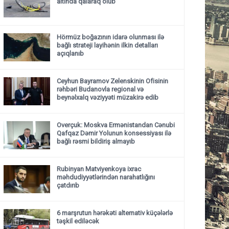
altında qalaraq ölüb
Hörmüz boğazının idarə olunması ilə
bağlı strateji layihənin ilkin detalları
açıqlanıb
Ceyhun Bayramov Zelenskinin Ofisinin
rəhbəri Budanovla regional və
beynəlxalq vəziyyəti müzakirə edib
Overçuk: Moskva Ermənistandan Cənubi
Qafqaz Dəmir Yolunun konsessiyası ilə
bağlı rəsmi bildiriş almayıb
Rubinyan Matviyenkoya ixrac
məhdudiyyətlərindən narahatlığını
çatdırıb
6 marşrutun hərəkəti alternativ küçələrlə
təşkil ediləcək