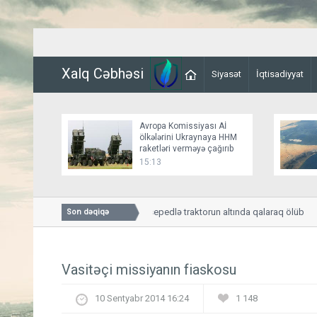
Xalq Cəbhəsi
Siyasət
İqtisadiyyat
Avropa Komissiyası Aİ
ölkələrini Ukraynaya HHM
raketləri verməyə çağırıb
15:13
İmişlidə uşaq velosepedlə traktorun altında qalaraq ölüb
Son dəqiqə
Vasitəçi missiyanın fiaskosu
10 Sentyabr 2014 16:24
1 148