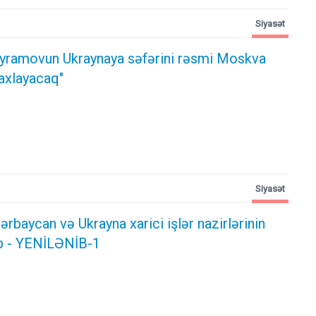
Siyasət
yramovun Ukraynaya səfərini rəsmi Moskva
axlayacaq"
Siyasət
rbaycan və Ukrayna xarici işlər nazirlərinin
b - YENİLƏNİB-1