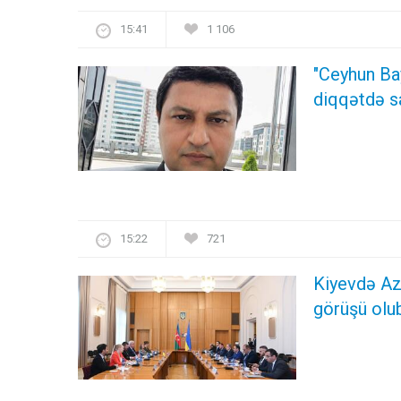
15:41
1 106
"Ceyhun Ba
diqqətdə s
15:22
721
Kiyevdə Azə
görüşü olu