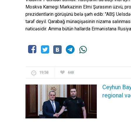
Moskva Karnegi Mərkəzinin Elmi Şurasının üzvü, pro
prezidentlərin görüşünü belə şərh edib: "ABŞ Uelsdə 
tərəf deyil. Qarabağ münaqişəsinin nizama salınmas
nəticəsidir. Amma bütün hallarda Ermənistana Rusiy
19:58
448
Ceyhun Bay
regional və