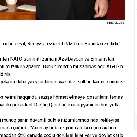
idən deyil, Rusiya prezidenti Vladimir Putindən asılıdır"
çirilən NATO sammiti zamanı Azərbaycan və Ermənistan
rəli müzakirə aparıb". Bunu "Trend"ə müsahibəsində ATƏT-in
dirib.
elərini daha yaxşı anlamaq və onları sülhün təmin olunması
şkəs rejimi haqqında sazişə hörmət etməyə, qoşunların təmas
 hər iki prezident Dağlıq Qarabağ münaqişəsinin dinc yolla
ri münaqişənin davamlı sülhlə nizamlanmasında irəliləyişə
mağa çağırıb: "Yaxın aylarda region xalqları üçün sülhün
aqdan ötrü qarşıda çoxlu görüləsi işlər var və dövlət katibi