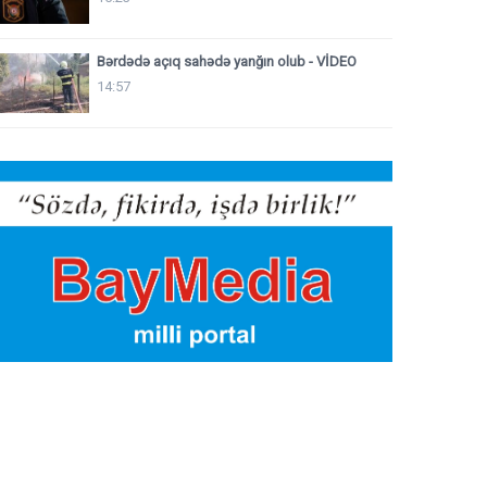
Bərdədə açıq sahədə yanğın olub - VİDEO
14:57