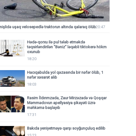
mişlidə uşaq velosepedlə traktorun altında qalaraq ölüb
20:47
Hədə-qorxu ilə pul tələb etməkdə
təqsirləndirilən "Bəniz" ləqəbli tiktokerə hökm
oxunub
18:20
Hacıqabulda yol qəzasında bir nəfər ölüb, 1
nəfər xəsarət alıb
18:03
Rasim İldırımzadə, Zaur Mirzəzadə və Qoşqar
Məmmədovun apellyasiya şikayəti üzrə
məhkəmə başlayıb
17:31
Bakıda yeniyetməyə qarşı soyğunçuluq edilib
15:23