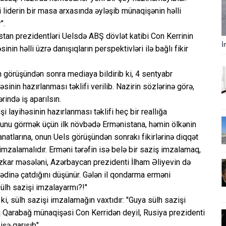
i liderin bir masa arxasında əyləşib münaqişənin həlli
".
stan prezidentləri Uelsdə ABŞ dövlət katibi Con Kerrinin
İ
nin həlli üzrə danışıqların perspektivləri ilə bağlı fikir
n görüşündən sonra mediaya bildirib ki, 4 sentyabr
inin hazırlanması təklifi verilib. Nazirin sözlərinə görə,
rində iş aparılsın.
 layihəsinin hazırlanması təklifi heç bir reallığa
uğunu görmək üçün ilk növbədə Ermənistana, həmin ölkənin
natlarına, onun Uels görüşündən sonrakı fikirlərinə diqqət
mzalamalıdır. Erməni tərəfin isə belə bir saziş imzalamaq,
üzkar məsələni, Azərbaycan prezidenti İlham Əliyevin də
sədinə çatdığını düşünür. Gələn il qondarma erməni
sülh sazişi imzalayarmı?!"
ki, sülh sazişi imzalamağın vaxtıdır: "Guya sülh sazişi
q Qarabağ münaqişəsi Con Kerridən deyil, Rusiya prezidenti
işə qarışıb".