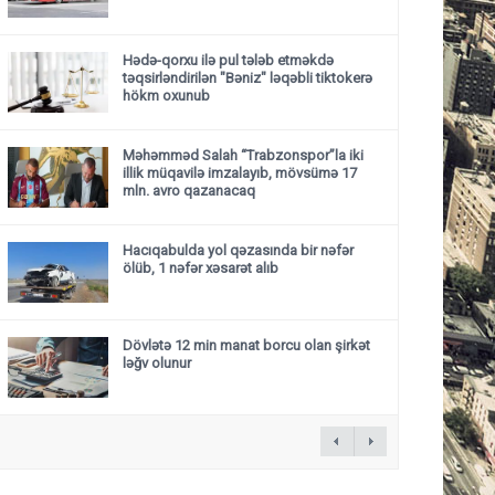
Hədə-qorxu ilə pul tələb etməkdə
təqsirləndirilən "Bəniz" ləqəbli tiktokerə
hökm oxunub
Məhəmməd Salah “Trabzonspor”la iki
illik müqavilə imzalayıb, mövsümə 17
mln. avro qazanacaq
Hacıqabulda yol qəzasında bir nəfər
ölüb, 1 nəfər xəsarət alıb
Dövlətə 12 min manat borcu olan şirkət
ləğv olunur