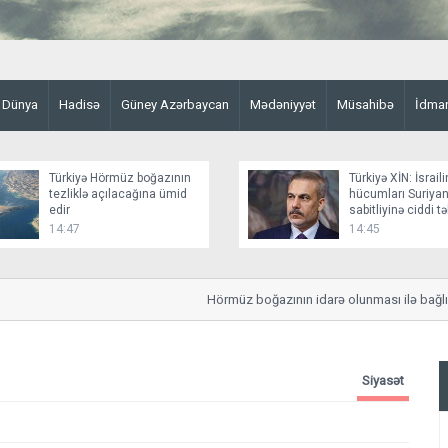
Dünya
Hadisə
Güney Azərbaycan
Mədəniyyət
Müsahibə
İdma
Türkiyə Hörmüz boğazının
Türkiyə XİN: İsraili
tezliklə açılacağına ümid
hücumları Suriyan
edir
sabitliyinə ciddi t
yaradır
14:47
14:45
Hörmüz boğazının idarə olunması ilə bağlı strate
Siyasət