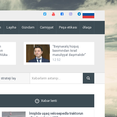
n
Layihə
Gündəm
Cəmiyyət
Peşə etikası
Əlaqə
n
“Beynəxalq hüquq
ın
baxımından İsrail
əhlükə
məsuliyyət daşımalıdır”
12:52
ji layihənin ilkin detalları açıqlanıb
Ceyhun Bayramov Zelenskinin 
müzakirə edib
Xəbər lenti
İmişlidə uşaq velosepedlə traktorun