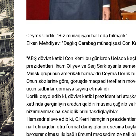
Ceyms Uorlik: "Biz münaqişəni həll edə bilmərik"
Elxan Mehdiyev: "Dağlıq Qarabağ münaqişəsi Con Kerr
"ABŞ dövlət katibi Con Kerri bu günlərdə Uelsdə ke
prezidentləri İlham Əliyev və Serj Sarkisyanla səmə
Minsk qrupunun amerikalı həmsədri Ceyms Uorlik bil
Onun sözlərinə görə, görüşdə məqsəd tərəflərin mövq
üçün tədbirlər görməyə təşviq etmək idi.
Uorlik qeyd edib ki, dövlət katibi prezidentləri atə
xəttində gərginliyin aradan qaldırılmasına çağırıb və
nizamlanmasına sadiqliklərini təsdiqləyiblər.
Həmsədr əlavə edib ki, C.Kerri həmçinin prezidentlə
nail olmaqdan ötrü formal danışıqlar prosesinə başla
bərqərar olması ilə bağlı ümumi məqsədimizə nail olm