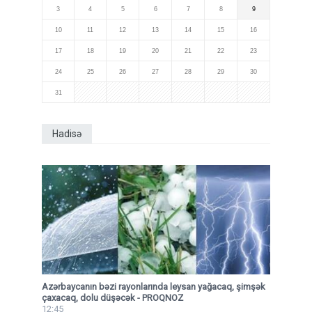
3
4
5
6
7
8
9
10
11
12
13
14
15
16
17
18
19
20
21
22
23
24
25
26
27
28
29
30
31
Hadisə
Azərbaycanın bəzi rayonlarında leysan yağacaq, şimşək
çaxacaq, dolu düşəcək - PROQNOZ
12:45