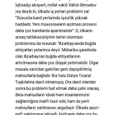
İqtisadçı ekspert, millət vəkili Vahid Əhmədov
isə deyib ki, ölkədə iş yerləri problemi var:
"Xüsusilə kənd yerlərində işsizlik yüksək
həddədir. Yeni müəssisələrin açılması prosesi
daha çox kəndlərdə aparılmalıdır". O, ölkənin
ərzaq təhlükəsizliyinin təmin olunması
probleminə də toxunub: "Azərbaycanda buğda
ehtiyatları yetərincə deyil. Müharibə şəraitində
olan Azərbaycan buğda ehtiyatlarının
artırılmasına daha çox diqqət yetirməlidir. Digər
məsələ xaricdən gətirilən geni dəyişdirilmiş
məhsullarla bağlıdır. Biz hələ Dünya Ticarət
Təşkilatına daxil olmamışıq. Ora daxil olandan
sonra bu problemi həll etmək daha çətin olacaq.
Belə məhsulların idxalı həm insanlarımızın
sağlamlığına mənfi təsir edir, həm də yerli
məhsulların satılmasını əngəlləyir. Ölkədə qeyri-
neft sektorunun inkişafı, büdcənin daha çox bu