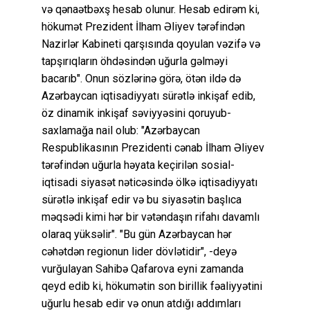
və qənaətbəxş hesab olunur. Hesab edirəm ki,
hökumət Prezident İlham Əliyev tərəfindən
Nazirlər Kabineti qarşısında qoyulan vəzifə və
tapşırıqların öhdəsindən uğurla gəlməyi
bacarıb". Onun sözlərinə görə, ötən ildə də
Azərbaycan iqtisadiyyatı sürətlə inkişaf edib,
öz dinamik inkişaf səviyyəsini qoruyub-
saxlamağa nail olub: "Azərbaycan
Respublikasının Prezidenti cənab İlham Əliyev
tərəfindən uğurla həyata keçirilən sosial-
iqtisadi siyasət nəticəsində ölkə iqtisadiyyatı
sürətlə inkişaf edir və bu siyasətin başlıca
məqsədi kimi hər bir vətəndaşın rifahı davamlı
olaraq yüksəlir". "Bu gün Azərbaycan hər
cəhətdən regionun lider dövlətidir", -deyə
vurğulayan Sahibə Qafarova eyni zamanda
qeyd edib ki, hökumətin son birillik fəaliyyətini
uğurlu hesab edir və onun atdığı addımları