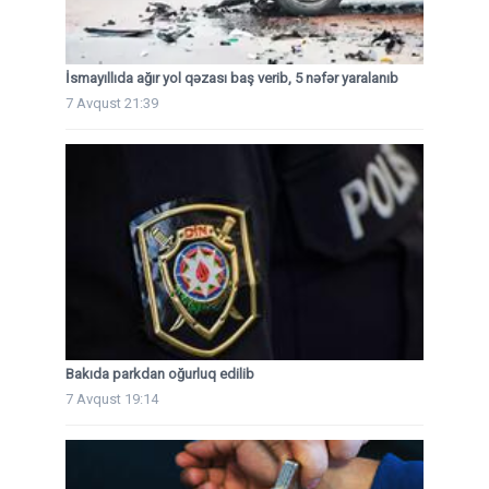
İsmayıllıda ağır yol qəzası baş verib, 5 nəfər yaralanıb
7 Avqust 21:39
Bakıda parkdan oğurluq edilib
7 Avqust 19:14