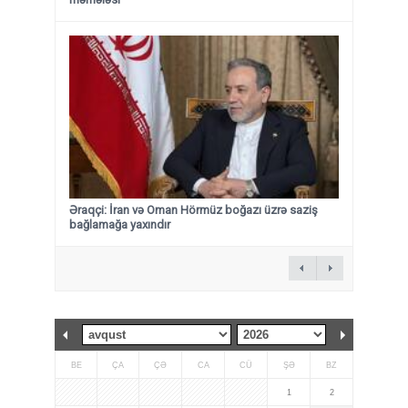
Əraqçi: İran və Oman Hörmüz boğazı üzrə saziş
bağlamağa yaxındır
BE
ÇA
ÇƏ
CA
CÜ
ŞƏ
BZ
1
2