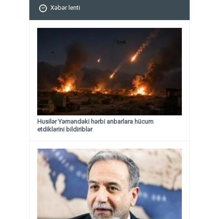
Xəbər lenti
Husilər Yəməndəki hərbi anbarlara hücum
etdiklərini bildiriblər