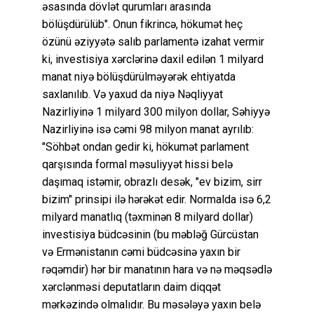
əsasında dövlət qurumları arasında
bölüşdürülüb". Onun fikrincə, hökumət heç
özünü əziyyətə salıb parlamentə izahat vermir
ki, investisiya xərclərinə daxil edilən 1 milyard
manat niyə bölüşdürülməyərək ehtiyatda
saxlanılıb. Və yaxud da niyə Nəqliyyat
Nazirliyinə 1 milyard 300 milyon dollar, Səhiyyə
Nazirliyinə isə cəmi 98 milyon manat ayrılıb:
"Söhbət ondan gedir ki, hökumət parlament
qarşısında formal məsuliyyət hissi belə
daşımaq istəmir, obrazlı desək, "ev bizim, sirr
bizim" prinsipi ilə hərəkət edir. Normalda isə 6,2
milyard manatlıq (təxminən 8 milyard dollar)
investisiya büdcəsinin (bu məbləğ Gürcüstan
və Ermənistanın cəmi büdcəsinə yaxın bir
rəqəmdir) hər bir manatının hara və nə məqsədlə
xərclənməsi deputatların daim diqqət
mərkəzində olmalıdır. Bu məsələyə yaxın belə