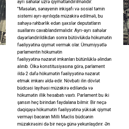
ayrı sahələr üzrə qiymətləndirilməlidir:
"Məsələn, sənayenin inkişafı və sosial təmin
sistemi ayrı-ayrılıqda müzakirə edilməli, bu
sahəyə rəhbərlik edən şəxslər deputatların
suallarını cavablandırmalıdır. Ayrı-ayrı sahələr
dəyərləndirildikdən sonra bütövlükdə hökumətin
fəaliyyətinə qiymət vermək olar. Ümumiyyətlə
parlamentin hökumətin
fəaliyyətinə nəzarət imkanları bütünlüklə əlindən
alınıb. Ölkə konstitusiyasına görə, parlament
ildə 2 dəfə hökumətin fəaliyyətinə nəzarət
etmək imkanı əldə edir. Növbəti ilin dövlət
büdcəsi layihəsi müzakirə ediləndə və
hökumətin illik hesabatı vaxtı. Parlament bu iki
şansın heç birindən faydalana bilmir. Bir neçə
dəqiqəyə hökumətin fəaliyyətinə yüksək qiymət
verməyi bacaran Milli Məclis büdcənin
müzakirəsini də bir neçə günə yekunlaşdırır. Ən