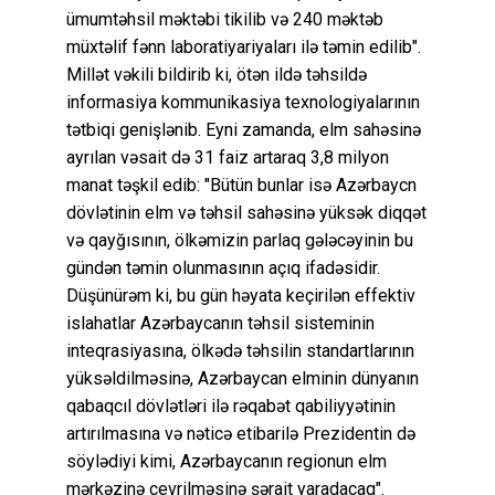
ümumtəhsil məktəbi tikilib və 240 məktəb
müxtəlif fənn laboratiyariyaları ilə təmin edilib".
Millət vəkili bildirib ki, ötən ildə təhsildə
informasiya kommunikasiya texnologiyalarının
tətbiqi genişlənib. Eyni zamanda, elm sahəsinə
ayrılan vəsait də 31 faiz artaraq 3,8 milyon
manat təşkil edib: "Bütün bunlar isə Azərbaycn
dövlətinin elm və təhsil sahəsinə yüksək diqqət
və qayğısının, ölkəmizin parlaq gələcəyinin bu
gündən təmin olunmasının açıq ifadəsidir.
Düşünürəm ki, bu gün həyata keçirilən effektiv
islahatlar Azərbaycanın təhsil sisteminin
inteqrasiyasına, ölkədə təhsilin standartlarının
yüksəldilməsinə, Azərbaycan elminin dünyanın
qabaqcıl dövlətləri ilə rəqabət qabiliyyətinin
artırılmasına və nəticə etibarilə Prezidentin də
söylədiyi kimi, Azərbaycanın regionun elm
mərkəzinə çevrilməsinə şərait yaradacaq".