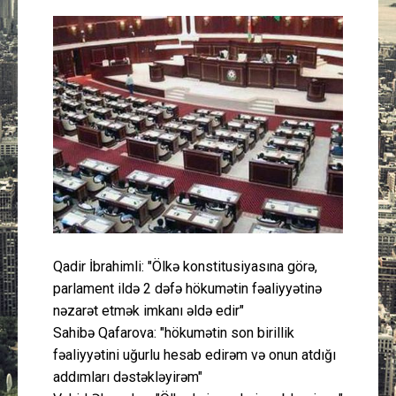
Güney Azərbaycan
Mədəniyyət
Müsahibə
İdman
Layihə
Gündəm
Qadir İbrahimli: "Ölkə konstitusiyasına görə,
parlament ildə 2 dəfə hökumətin fəaliyyətinə
Cəmiyyət
nəzarət etmək imkanı əldə edir"
Sahibə Qafarova: "hökumətin son birillik
Peşə etikası
fəaliyyətini uğurlu hesab edirəm və onun atdığı
addımları dəstəkləyirəm"
Əlaqə