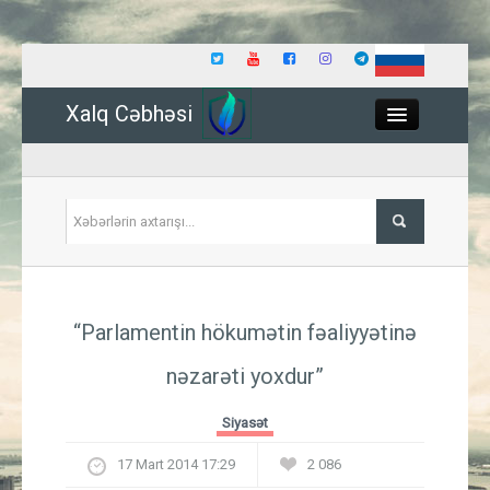
Xalq Cəbhəsi
Close
Siyasət
“Parlamentin hökumətin fəaliyyətinə
İqtisadiyyat
nəzarəti yoxdur”
Dünya
Siyasət
Hadisə
17 Mart 2014 17:29
2 086