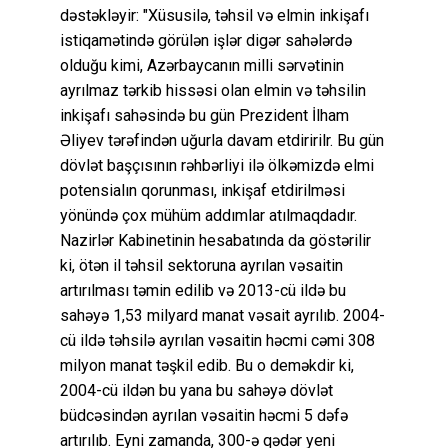
dəstəkləyir: "Xüsusilə, təhsil və elmin inkişafı
istiqamətində görülən işlər digər sahələrdə
olduğu kimi, Azərbaycanın milli sərvətinin
ayrılmaz tərkib hissəsi olan elmin və təhsilin
inkişafı sahəsində bu gün Prezident İlham
Əliyev tərəfindən uğurla davam etdiririlr. Bu gün
dövlət başçısının rəhbərliyi ilə ölkəmizdə elmi
potensialın qorunması, inkişaf etdirilməsi
yönündə çox mühüm addımlar atılmaqdadır.
Nazirlər Kabinetinin hesabatında da göstərilir
ki, ötən il təhsil sektoruna ayrılan vəsaitin
artırılması təmin edilib və 2013-cü ildə bu
sahəyə 1,53 milyard manat vəsait ayrılıb. 2004-
cü ildə təhsilə ayrılan vəsaitin həcmi cəmi 308
milyon manat təşkil edib. Bu o deməkdir ki,
2004-cü ildən bu yana bu sahəyə dövlət
büdcəsindən ayrılan vəsaitin həcmi 5 dəfə
artırılıb. Eyni zamanda, 300-ə qədər yeni