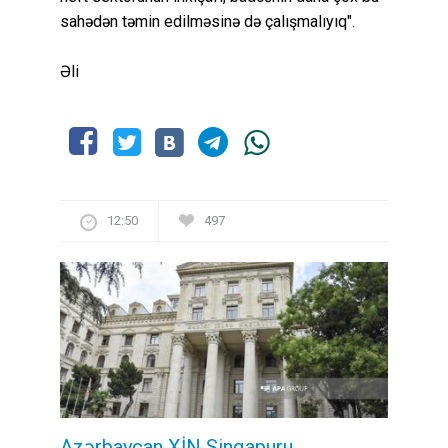
sahədən təmin edilməsinə də çalışmalıyıq".
Əli
12:50
497
Azərbaycan XİN Sinqapuru