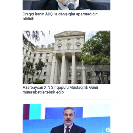
Əraqçi İranın ABŞ ilə danışıqlar aparmadığını
bildirib
Azərbaycan XİN Sinqapuru Müstəqillik Günü
münasibətilə təbrik edib