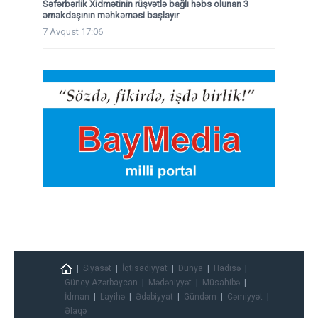
Səfərbərlik Xidmətinin rüşvətlə bağlı həbs olunan 3
əməkdaşının məhkəməsi başlayır
7 Avqust 17:06
Siyasət
İqtisadiyyat
Dünya
Hadisə
Güney Azərbaycan
Mədəniyyət
Müsahibə
İdman
Layihə
Ədəbiyyat
Gündəm
Cəmiyyət
Əlaqə