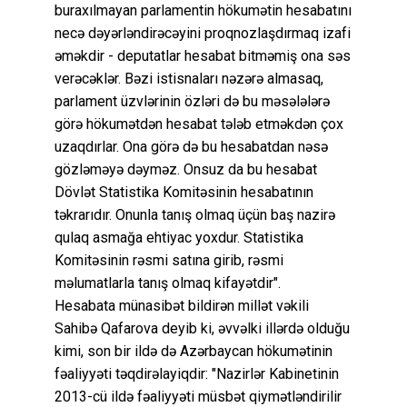
buraxılmayan parlamentin hökumətin hesabatını
necə dəyərləndirəcəyini proqnozlaşdırmaq izafi
əməkdir - deputatlar hesabat bitməmiş ona səs
verəcəklər. Bəzi istisnaları nəzərə almasaq,
parlament üzvlərinin özləri də bu məsələlərə
görə hökumətdən hesabat tələb etməkdən çox
uzaqdırlar. Ona görə də bu hesabatdan nəsə
gözləməyə dəyməz. Onsuz da bu hesabat
Dövlət Statistika Komitəsinin hesabatının
təkrarıdır. Onunla tanış olmaq üçün baş nazirə
qulaq asmağa ehtiyac yoxdur. Statistika
Komitəsinin rəsmi satına girib, rəsmi
məlumatlarla tanış olmaq kifayətdir".
Hesabata münasibət bildirən millət vəkili
Sahibə Qafarova deyib ki, əvvəlki illərdə olduğu
kimi, son bir ildə də Azərbaycan hökumətinin
fəaliyyəti təqdirəlayiqdir: "Nazirlər Kabinetinin
2013-cü ildə fəaliyyəti müsbət qiymətləndirilir