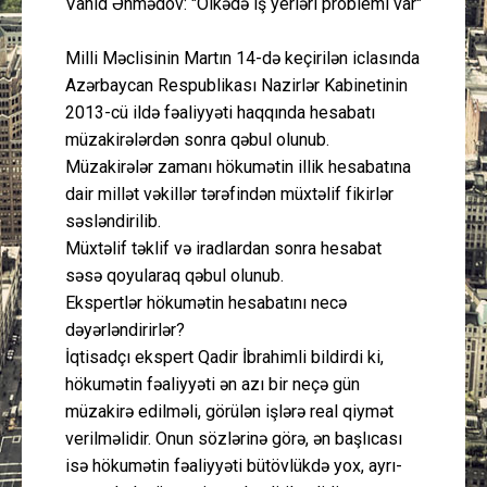
Vahid Əhmədov: "Ölkədə iş yerləri problemi var"
Milli Məclisinin Martın 14-də keçirilən iclasında
Azərbaycan Respublikası Nazirlər Kabinetinin
2013-cü ildə fəaliyyəti haqqında hesabatı
müzakirələrdən sonra qəbul olunub.
Müzakirələr zamanı hökumətin illik hesabatına
dair millət vəkillər tərəfindən müxtəlif fikirlər
səsləndirilib.
Müxtəlif təklif və iradlardan sonra hesabat
səsə qoyularaq qəbul olunub.
Ekspertlər hökumətin hesabatını necə
dəyərləndirirlər?
İqtisadçı ekspert Qadir İbrahimli bildirdi ki,
hökumətin fəaliyyəti ən azı bir neçə gün
müzakirə edilməli, görülən işlərə real qiymət
verilməlidir. Onun sözlərinə görə, ən başlıcası
isə hökumətin fəaliyyəti bütövlükdə yox, ayrı-