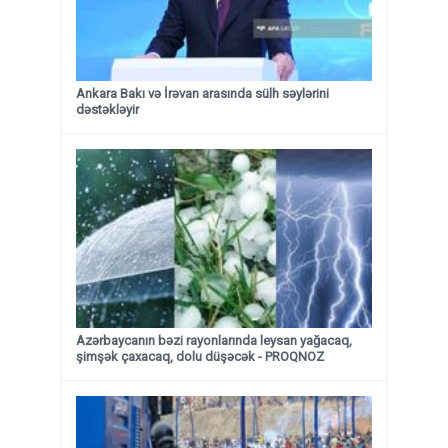
Ankara Bakı və İrəvan arasında sülh səylərini
dəstəkləyir
Azərbaycanın bəzi rayonlarında leysan yağacaq,
şimşək çaxacaq, dolu düşəcək - PROQNOZ