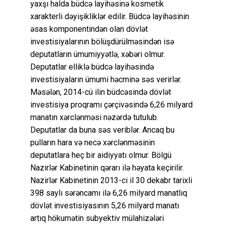
yaxşı halda büdcə layihəsinə kosmetik
xarakterli dəyişikliklər edilir. Büdcə layihəsinin
əsas komponentindən olan dövlət
investisiyalarının bölüşdürülməsindən isə
deputatların ümumiyyətlə, xəbəri olmur.
Deputatlar elliklə büdcə layihəsində
investisiyaların ümumi həcminə səs verirlər.
Məsələn, 2014-cü ilin büdcəsində dövlət
investisiya proqramı çərçivəsində 6,26 milyard
manatın xərclənməsi nəzərdə tutulub.
Deputatlar da buna səs veriblər. Ancaq bu
pulların hara və necə xərclənməsinin
deputatlara heç bir aidiyyatı olmur. Bölgü
Nazirlər Kabinetinin qərarı ilə həyata keçirilir.
Nazirlər Kabinetinin 2013-ci il 30 dekabr tarixli
398 saylı sərəncamı ilə 6,26 milyard manatlıq
dövlət investisiyasının 5,26 milyard manatı
artıq hökumətin subyektiv mülahizələri