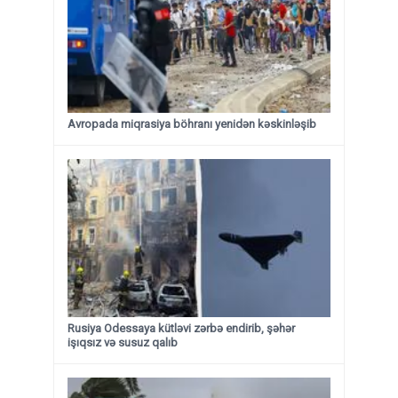
Avropada miqrasiya böhranı yenidən kəskinləşib
Rusiya Odessaya kütləvi zərbə endirib, şəhər
işıqsız və susuz qalıb