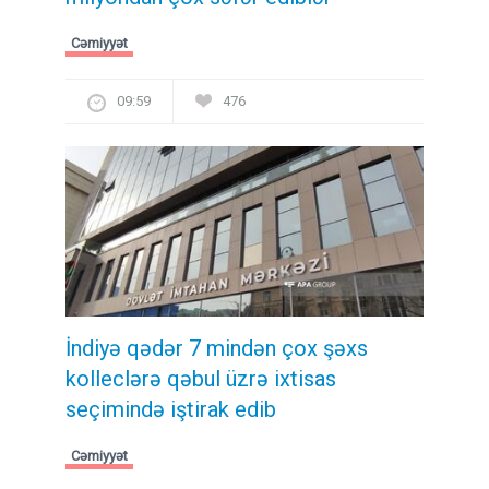
Cəmiyyət
09:59
476
İndiyə qədər 7 mindən çox şəxs
kolleclərə qəbul üzrə ixtisas
seçimində iştirak edib
Cəmiyyət