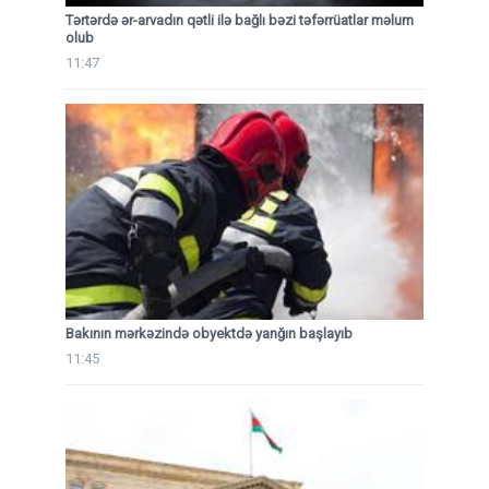
Tərtərdə ər-arvadın qətli ilə bağlı bəzi təfərrüatlar məlum
olub
11:47
Bakının mərkəzində obyektdə yanğın başlayıb
11:45