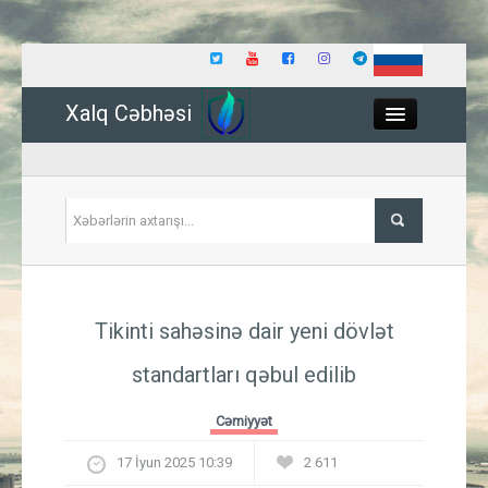
Xalq Cəbhəsi
Close
Siyasət
Tikinti sahəsinə dair yeni dövlət
İqtisadiyyat
standartları qəbul edilib
Dünya
Cəmiyyət
Hadisə
17 İyun 2025 10:39
2 611