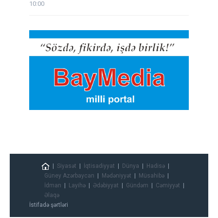
10:00
Siyasət
İqtisadiyyat
Dünya
Hadisə
Güney Azərbaycan
Mədəniyyət
Müsahibə
İdman
Layihə
Ədəbiyyat
Gündəm
Cəmiyyət
Əlaqə
İstifadə şərtləri