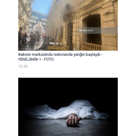
Bakının mərkəzində restoranda yanğın başlayıb
-
YENİLƏNİB-1 - FOTO
12:33