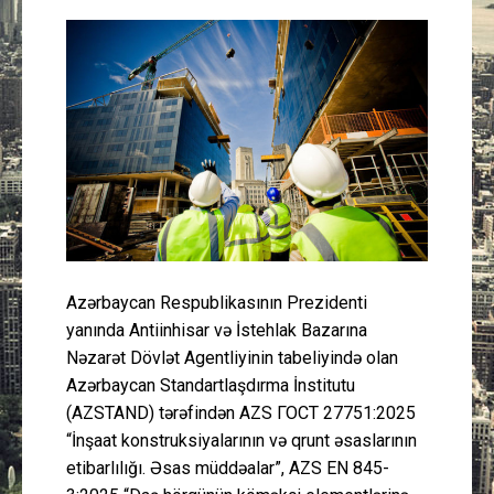
Güney Azərbaycan
Mədəniyyət
Müsahibə
İdman
Layihə
Azərbaycan Respublikasının Prezidenti
Gündəm
yanında Antiinhisar və İstehlak Bazarına
Nəzarət Dövlət Agentliyinin tabeliyində olan
Cəmiyyət
Azərbaycan Standartlaşdırma İnstitutu
(AZSTAND) tərəfindən AZS ГОСТ 27751:2025
Peşə etikası
“İnşaat konstruksiyalarının və qrunt əsaslarının
etibarlılığı. Əsas müddəalar”, AZS EN 845-
Əlaqə