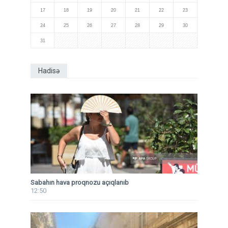
17
18
19
20
21
22
23
24
25
26
27
28
29
30
31
Hadisə
Sabahın hava proqnozu açıqlanıb
12:50