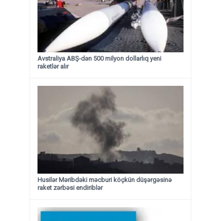
Avstraliya ABŞ-dən 500 milyon dollarlıq yeni
raketlər alır
Husilər Məribdəki məcburi köçkün düşərgəsinə
raket zərbəsi endiriblər