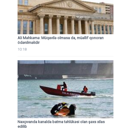
Ali Məhkəmə: Müqavilə olmasa da, müəllif qonorarı
ödənilməlidir
10:18
Naxçıvanda kanalda batma təhlükəsi olan şəxs xilas
edilib