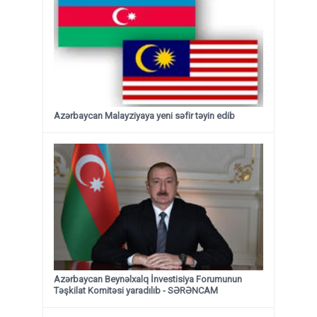
Azərbaycan Malayziyaya yeni səfir təyin edib
Azərbaycan Beynəlxalq İnvestisiya Forumunun
Təşkilat Komitəsi yaradılıb - SƏRƏNCAM