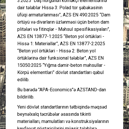
3:2025 “Daş hörgünün köməkçi elementlərinə
dair tələblər Hissə 3: Polad tor şəbəkəsinin
üfüqi armaturlanması”, AZS EN 490:2025 “Dam
örtüyü və divarların üzlənməsi üçün beton dam
plitələri və fitinqlər - Məhsul spesifikasiyaları”,
AZS EN 13877-1:2025 “Beton yol örtükləri -
Hissə 1: Materiallar”, AZS EN 13877-2:2025
“Beton yol örtükləri - Hissə 2: Beton yol
örtüklərinə dair funksional tələblər”, AZS EN
15050:2025 “Yığma dəmir-beton məhsullar -
Körpü elementləri” dövlət standartları qəbul
edilib.
Bu barədə "APA-Economics"ə AZSTAND-dan
bildirilib.
Yeni dövlət standartlarının tətbiqində məqsəd
beynəlxalq təcrübələr əsasında tikinti
materialları, məmulatları və konstruksiyalarının
keyfiyyət göstəricilərini müasir tələblərə