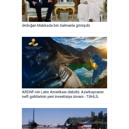
Ərdoğan Məkkədə bin Salmanla görüşdü
ARDNF-nin Latın Amerikası debütü: Azərbaycanın
neft gəlirlərinin yeni investisiya ünvanı - TƏHLİL