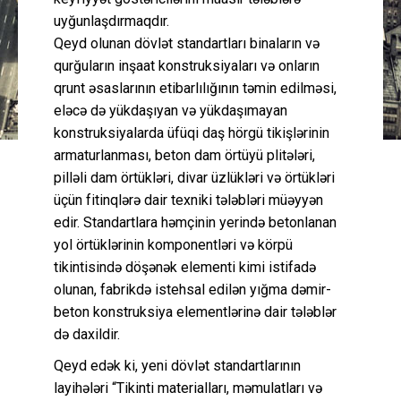
uyğunlaşdırmaqdır.
Qeyd olunan dövlət standartları binaların və
qurğuların inşaat konstruksiyaları və onların
qrunt əsaslarının etibarlılığının təmin edilməsi,
eləcə də yükdaşıyan və yükdaşımayan
konstruksiyalarda üfüqi daş hörgü tikişlərinin
armaturlanması, beton dam örtüyü plitələri,
pilləli dam örtükləri, divar üzlükləri və örtükləri
üçün fitinqlərə dair texniki tələbləri müəyyən
edir. Standartlara həmçinin yerində betonlanan
yol örtüklərinin komponentləri və körpü
tikintisində döşənək elementi kimi istifadə
olunan, fabrikdə istehsal edilən yığma dəmir-
beton konstruksiya elementlərinə dair tələblər
də daxildir.
Qeyd edək ki, yeni dövlət standartlarının
layihələri “Tikinti materialları, məmulatları və