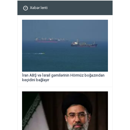
Xəbər lenti
İran ABŞ və İsrail gəmilərinin Hörmüz boğazından
keçidini bağlayır