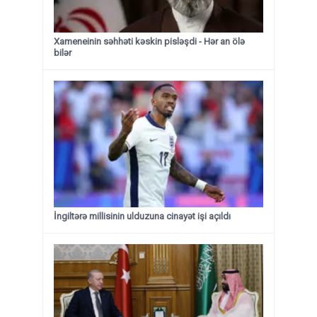
Xameneinin səhhəti kəskin pisləşdi - Hər an ölə
bilər
İngiltərə millisinin ulduzuna cinayət işi açıldı