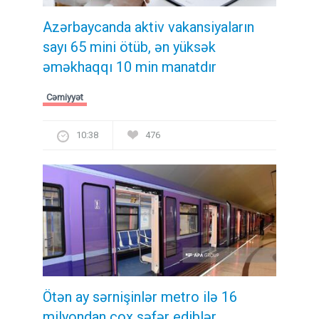
Azərbaycanda aktiv vakansiyaların
sayı 65 mini ötüb, ən yüksək
əməkhaqqı 10 min manatdır
Cəmiyyət
10:38
476
Ötən ay sərnişinlər metro ilə 16
milyondan çox səfər ediblər