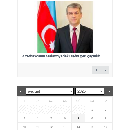
Azərbaycanın Malayziyadakı səfiri geri çağırılıb
BE
ÇA
ÇƏ
CA
CÜ
ŞƏ
BZ
1
2
3
4
5
6
7
8
9
10
11
12
13
14
15
16