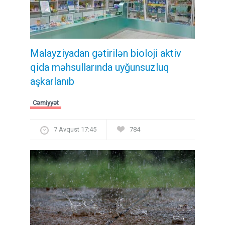
Malayziyadan gətirilən bioloji aktiv
qida məhsullarında uyğunsuzluq
aşkarlanıb
Cəmiyyət
7 Avqust 17:45
784