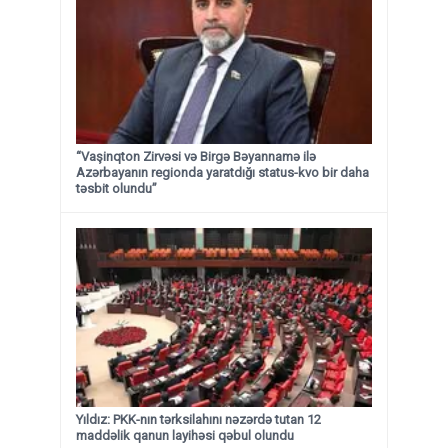
“Vaşinqton Zirvəsi və Birgə Bəyannamə ilə
Azərbayanın regionda yaratdığı status-kvo bir daha
təsbit olundu”
Yıldız: PKK-nın tərksilahını nəzərdə tutan 12
maddəlik qanun layihəsi qəbul olundu ​​​​​​​