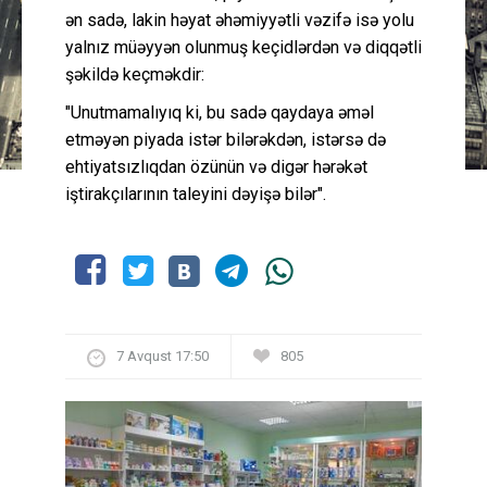
ən sadə, lakin həyat əhəmiyyətli vəzifə isə yolu
yalnız müəyyən olunmuş keçidlərdən və diqqətli
şəkildə keçməkdir:
"Unutmamalıyıq ki, bu sadə qaydaya əməl
etməyən piyada istər bilərəkdən, istərsə də
ehtiyatsızlıqdan özünün və digər hərəkət
iştirakçılarının taleyini dəyişə bilər".
7 Avqust 17:50
805