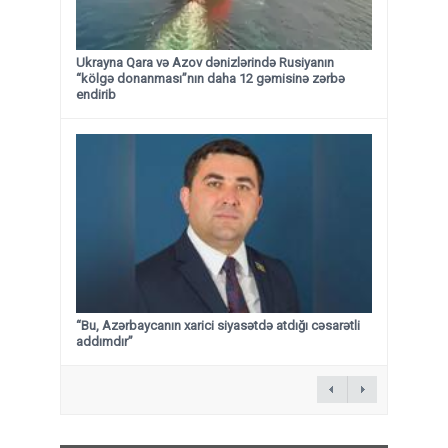
Ukrayna Qara və Azov dənizlərində Rusiyanın
“kölgə donanması”nın daha 12 gəmisinə zərbə
endirib
“Bu, Azərbaycanın xarici siyasətdə atdığı cəsarətli
addımdır”