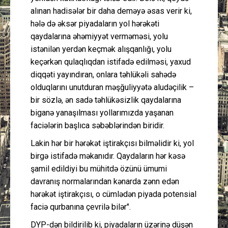
alınan hadisələr bir daha deməyə əsas verir ki,
hələ də əksər piyadaların yol hərəkəti
qaydalarına əhəmiyyət verməməsi, yolu
istənilən yerdən keçmək alışqanlığı, yolu
keçərkən qulaqlıqdan istifadə edilməsi, yaxud
diqqəti yayındıran, onlara təhlükəli sahədə
olduqlarını unutduran məşğuliyyətə aludəçilik –
bir sözlə, ən sadə təhlükəsizlik qaydalarına
biganə yanaşılması yollarımızda yaşanan
faciələrin başlıca səbəblərindən biridir.
Lakin hər bir hərəkət iştirakçısı bilməlidir ki, yol
birgə istifadə məkanıdır. Qaydaların hər kəsə
şamil edildiyi bu mühitdə özünü ümumi
davranış normalarından kənarda zənn edən
hərəkət iştirakçısı, o cümlədən piyada potensial
faciə qurbanına çevrilə bilər".
DYP-dən bildirilib ki, piyadaların üzərinə düşən