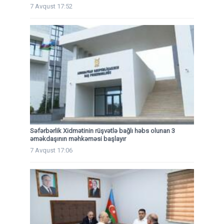
7 Avqust 17:52
Səfərbərlik Xidmətinin rüşvətlə bağlı həbs olunan 3
əməkdaşının məhkəməsi başlayır
7 Avqust 17:06