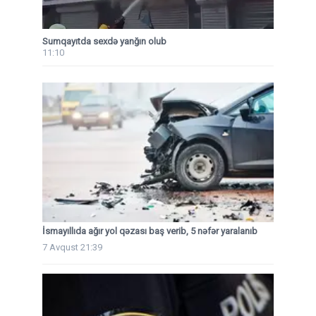
Sumqayıtda sexdə yanğın olub
11:10
İsmayıllıda ağır yol qəzası baş verib, 5 nəfər yaralanıb
7 Avqust 21:39