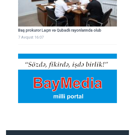
Baş prokuror Laçın və Qubadlı rayonlarında olub
7 Avqust 16:07