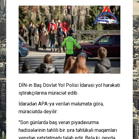
Güney Azərbaycan
Mədəniyyət
Müsahibə
İdman
Layihə
DİN-in Baş Dövlət Yol Polisi İdarəsi yol hərəkəti
Gündəm
iştirakçılarına müraciət edib.
Cəmiyyət
İdarədən APA-ya verilən məlumata görə,
müraciətdə deyilir:
Peşə etikası
"Son günlərdə baş verən piyadavurma
hadisələrinin təhlili bir sıra təhlükəli məqamları
Əlaqə
yenidən xatırlatmağı tələb edir. Belə ki, qeydə