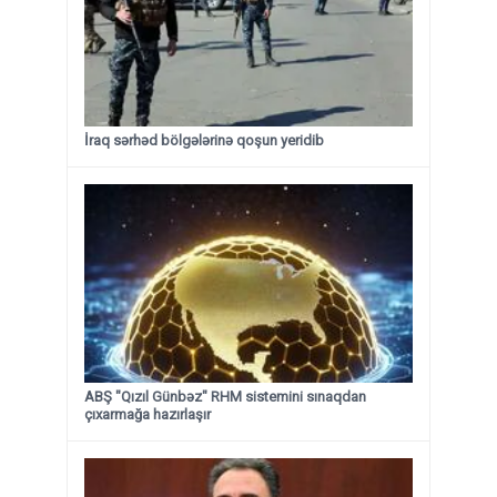
İraq sərhəd bölgələrinə qoşun yeridib
ABŞ "Qızıl Günbəz" RHM sistemini sınaqdan
çıxarmağa hazırlaşır