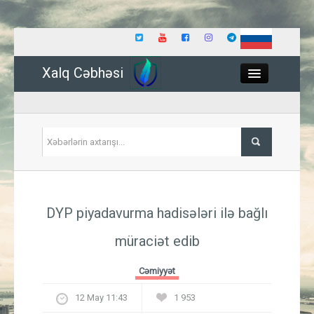
Xalq Cəbhəsi
Close
Siyasət
DYP piyadavurma hadisələri ilə bağlı
İqtisadiyyat
müraciət edib
Dünya
Cəmiyyət
Hadisə
12 May 11:43
1 953