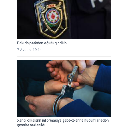
Bakıda parkdan oğurluq edilib
7 Avqust 19:14
Xarici ölkələrin informasiya şəbəkələrinə hücumlar edən
şəxslər saxlanıldı