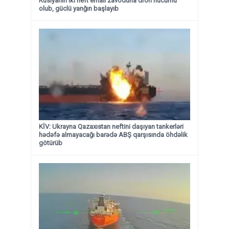
Rusiyanın iki neft emalı zavoduna dron hücumu
olub, güclü yanğın başlayıb
KİV: Ukrayna Qazaxıstan neftini daşıyan tankerləri
hədəfə almayacağı barədə ABŞ qarşısında öhdəlik
götürüb