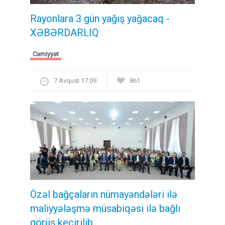
Rayonlara 3 gün yağış yağacaq -
XƏBƏRDARLIQ
Cəmiyyət
7 Avqust 17:09
861
Özəl bağçaların nümayəndələri ilə
maliyyələşmə müsabiqəsi ilə bağlı
görüş keçirilib