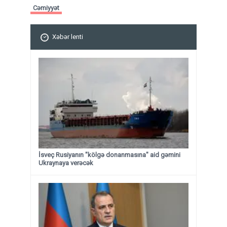
Cəmiyyət
Xəbər lenti
İsveç Rusiyanın "kölgə donanmasına" aid gəmini
Ukraynaya verəcək