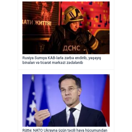
Rusiya Sumıya KAB-larla zərbə endirib, yaşayış
binaları və ticarət mərkəzi zədələnib
Rütte: NATO Ukrayna üçün təcili hava hücumundan