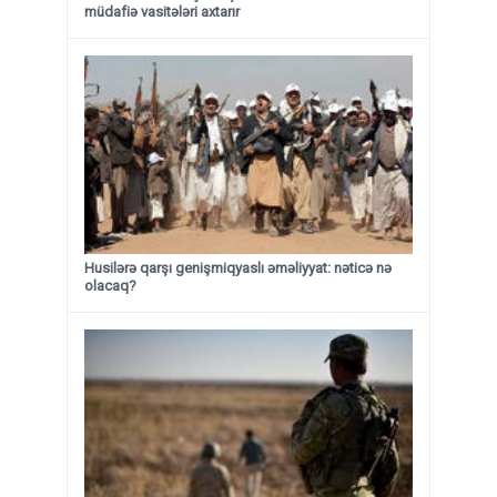
müdafiə vasitələri axtarır
Husilərə qarşı genişmiqyaslı əməliyyat: nəticə nə
olacaq?