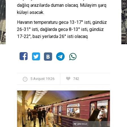
dağlıq ərazilərdə duman olacaq. Mülayim şərq
küləyi əsəcək.
Havanın temperaturu gecə 13-17° isti, gündüz
26-31° isti, dağlarda gecə 8-13° isti, gündüz
17-22°, bəzi yerlərdə 26° isti olacaq.
5 Avqust 19:26
742