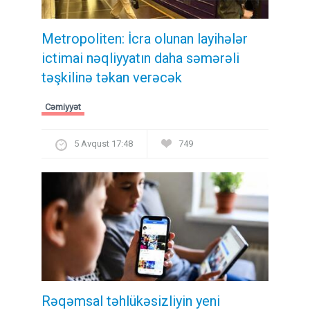
Metropoliten: İcra olunan layihələr
ictimai nəqliyyatın daha səmərəli
təşkilinə təkan verəcək
Cəmiyyət
5 Avqust 17:48
749
Rəqəmsal təhlükəsizliyin yeni