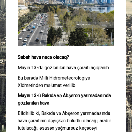
Güney Azərbaycan
Mədəniyyət
Müsahibə
İdman
Sabah hava necə olacaq?
Layihə
Mayın 13-də gözlənilən hava şəraiti açıqlanıb.
Bu barədə Milli Hidrometeorologiya
Gündəm
Xidmətindən məlumat verilib.
Mayın 13-ü Bakıda və Abşeron yarımadasında
Cəmiyyət
gözlənilən hava
Peşə etikası
Bildirilib ki, Bakıda və Abşeron yarımadasında
hava şəraitinin dəyişkən buludlu olacağı, arabir
tutulacağı, əsasən yağmursuz keçəcəyi
Əlaqə