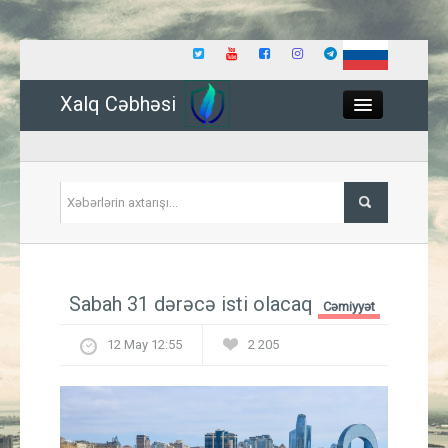
Xalq Cəbhəsi
Close
Siyasət
Sabah 31 dərəcə isti olacaq
Cəmiyyət
İqtisadiyyat
12 May 12:55
2 205
Dünya
Hadisə