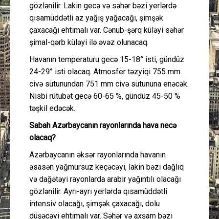
gözlənilir. Lakin gecə və səhər bəzi yerlərdə
qısamüddətli az yağış yağacağı, şimşək
çaxacağı ehtimalı var. Cənub-şərq küləyi səhər
şimal-qərb küləyi ilə əvəz olunacaq.
Havanın temperaturu gecə 15-18° isti, gündüz
24-29° isti olacaq. Atmosfer təzyiqi 755 mm
civə sütunundan 751 mm civə sütununa enəcək.
Nisbi rütubət gecə 60-65 %, gündüz 45-50 %
təşkil edəcək.
Sabah Azərbaycanın rayonlarında hava necə
olacaq?
Azərbaycanın əksər rayonlarında havanın
əsasən yağmursuz keçəcəyi, lakin bəzi dağlıq
və dağətəyi rayonlarda arabir yağıntılı olacağı
gözlənilir. Ayrı-ayrı yerlərdə qısamüddətli
intensiv olacağı, şimşək çaxacağı, dolu
düşəcəyi ehtimalı var. Səhər və axşam bəzi