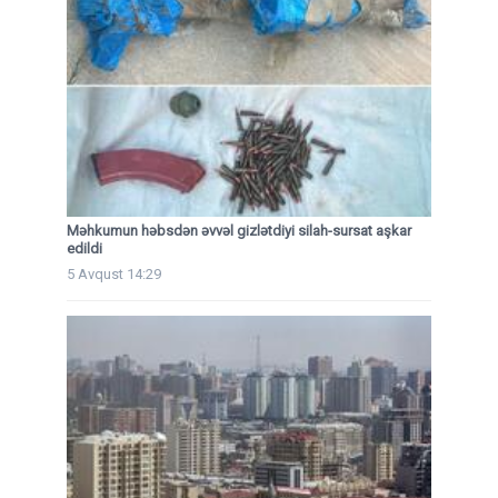
Məhkumun həbsdən əvvəl gizlətdiyi silah-sursat aşkar
edildi
5 Avqust 14:29