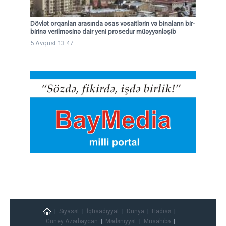
Dövlət orqanları arasında əsas vəsaitlərin və binaların bir-
birinə verilməsinə dair yeni prosedur müəyyənləşib
5 Avqust 13:47
Siyasət
İqtisadiyyat
Dünya
Hadisə
Güney Azərbaycan
Mədəniyyət
Müsahibə