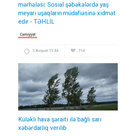
mərhələsi: Sosial şəbəkələrdə yaş
meyarı uşaqların müdafiəsinə xidmət
edir - TƏHLİL
Cəmiyyət
5 Avqust 15:44
714
Küləkli hava şəraiti ilə bağlı sarı
xəbərdarlıq verilib