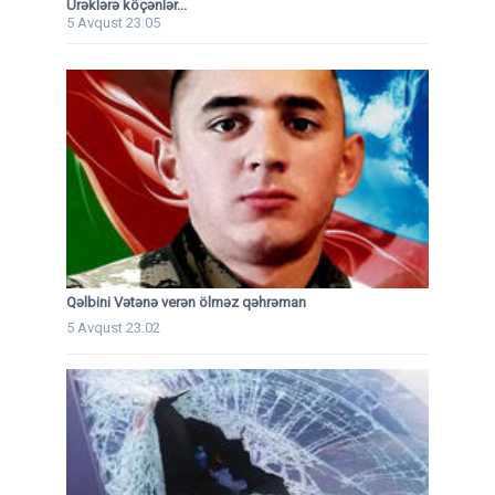
Ürəklərə köçənlər...
5 Avqust 23:05
Qəlbini Vətənə verən ölməz qəhrəman
5 Avqust 23:02