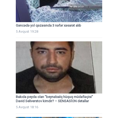
Gəncədə yol qəzasında 3 nəfər xəsarət alıb
5 Avqust 19:28
Bakıda peyda olan "beynəlxalq hüquq müdafiəçisi"
David Seliverstov kimdir? – SENSASİON detallar
5 Avqust 18:16