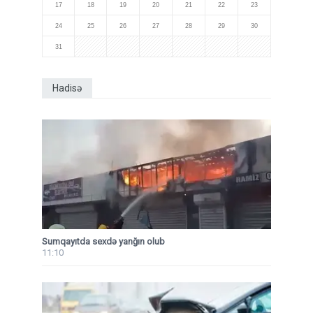
17
18
19
20
21
22
23
24
25
26
27
28
29
30
31
Hadisə
Sumqayıtda sexdə yanğın olub
11:10