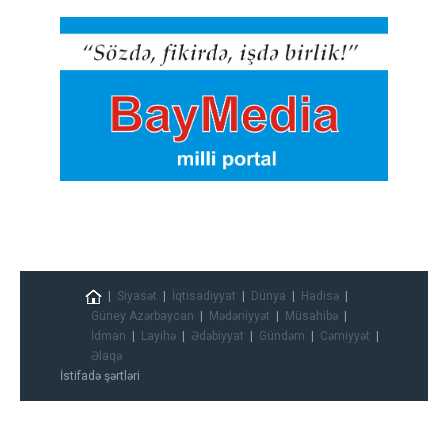
Siyasət
İqtisadiyyat
Dünya
Hadisə
Güney Azərbaycan
Mədəniyyət
Müsahibə
İdman
Layihə
Ədəbiyyat
Gündəm
Cəmiyyət
Əlaqə
İstifadə şərtləri