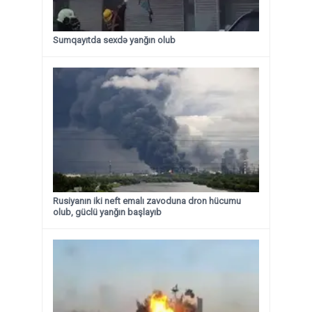
Sumqayıtda sexdə yanğın olub
Rusiyanın iki neft emalı zavoduna dron hücumu
olub, güclü yanğın başlayıb