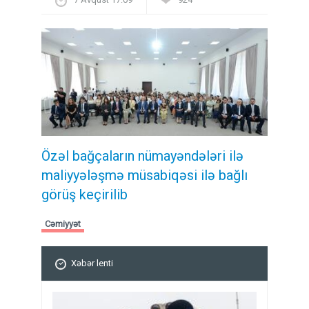
Özəl bağçaların nümayəndələri ilə
maliyyələşmə müsabiqəsi ilə bağlı
görüş keçirilib
Cəmiyyət
Xəbər lenti