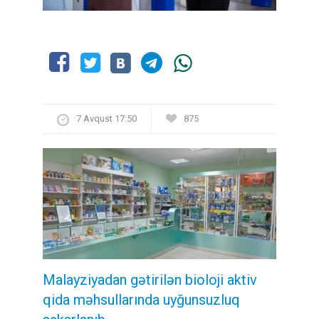
7 Avqust 17:50
875
Malayziyadan gətirilən bioloji aktiv
qida məhsullarında uyğunsuzluq