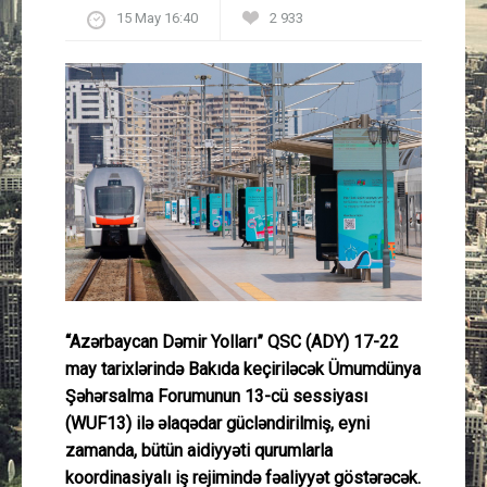
15 May 16:40
2 933
Güney Azərbaycan
Mədəniyyət
Müsahibə
İdman
Layihə
Gündəm
“Azərbaycan Dəmir Yolları” QSC (ADY) 17-22
Cəmiyyət
may tarixlərində Bakıda keçiriləcək Ümumdünya
Şəhərsalma Forumunun 13-cü sessiyası
Peşə etikası
(WUF13) ilə əlaqədar gücləndirilmiş, eyni
zamanda, bütün aidiyyəti qurumlarla
Əlaqə
koordinasiyalı iş rejimində fəaliyyət göstərəcək.