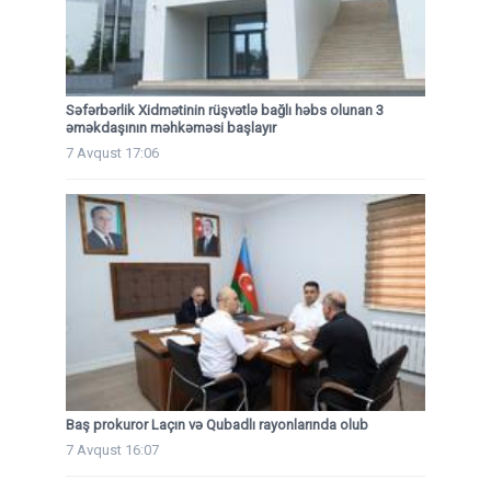
Səfərbərlik Xidmətinin rüşvətlə bağlı həbs olunan 3
əməkdaşının məhkəməsi başlayır
7 Avqust 17:06
Baş prokuror Laçın və Qubadlı rayonlarında olub
7 Avqust 16:07