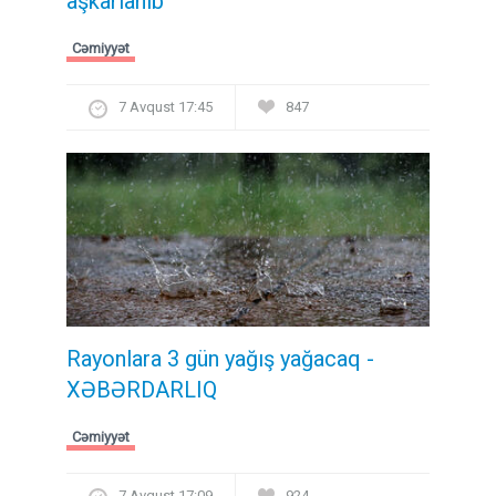
aşkarlanıb
Cəmiyyət
7 Avqust 17:45
847
Rayonlara 3 gün yağış yağacaq -
XƏBƏRDARLIQ
Cəmiyyət
7 Avqust 17:09
924