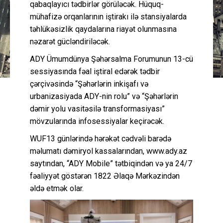
qabaqlayıcı tədbirlər görüləcək. Hüquq-
mühafizə orqanlarının iştirakı ilə stansiyalarda
təhlükəsizlik qaydalarına riayət olunmasına
nəzarət gücləndiriləcək.
ADY Ümumdünya Şəhərsalma Forumunun 13-cü
sessiyasında fəal iştiral edərək tədbir
çərçivəsində “Şəhərlərin inkişafı və
urbanizasiyada ADY-nin rolu” və “Şəhərlərin
dəmir yolu vasitəsilə transformasiyası”
mövzularında infosessiyalar keçirəcək.
WUF13 günlərində hərəkət cədvəli barədə
məlumatı dəmiryol kassalarından, www.ady.az
saytından, “ADY Mobile” tətbiqindən və ya 24/7
fəaliyyət göstərən 1822 Əlaqə Mərkəzindən
əldə etmək olar.