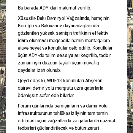
Bu barədə ADY-dən məlumat verilib.
Xüsusilə Bakı Dəmiryol Vağzalında, həmçinin
Koroğlu və Bakıxanov dayanacaqlarında
gözlənilən yüksək sərnişin trafikinin effektiv
idarə olunması məqsədilə həmin məntəqələrə
əlavə heyət və könüllülər cəlb edilib. Könüllülər
üçün ADY-də təlim sessiyaları keçirilib, tədbir
zamanı işin düzgün təşkili üçün müvafiq
qaydalar izah olunub.
Qeyd edək ki, WUF13 könüllüləri Abşeron
dairəvi dəmir yolu marşrutu üzrə qatarlarla
ödənişsiz səfər edə bilərlər.
Forum günlərində sərnişinlərin və dəmir yolu
infrastrukturunun təhlükəsizliyinin tam təmin
edilməsi üçün vağzallarda və qatarlarda nəzarət
tədbirləri gücləndiriləcək və bütün zəruri