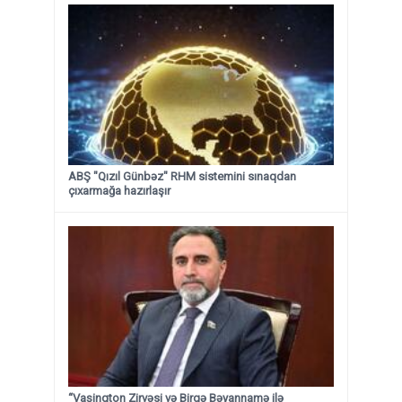
ABŞ "Qızıl Günbəz" RHM sistemini sınaqdan
çıxarmağa hazırlaşır
“Vaşinqton Zirvəsi və Birgə Bəyannamə ilə