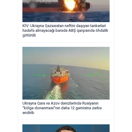
KİV: Ukrayna Qazaxıstan neftini daşıyan tankerləri
hədəfə almayacağı barədə ABŞ qarşısında öhdəlik
götürüb
Ukrayna Qara və Azov dənizlərində Rusiyanın
“kölgə donanması”nın daha 12 gəmisinə zərbə
endirib