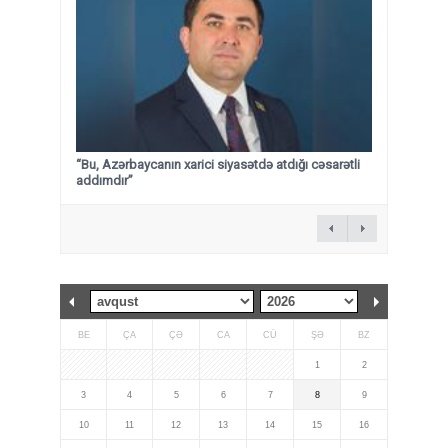
“Bu, Azərbaycanın xarici siyasətdə atdığı cəsarətli
addımdır”
BE
ÇA
ÇƏ
CA
CÜ
ŞƏ
BZ
1
2
3
4
5
6
7
8
9
10
11
12
13
14
15
16