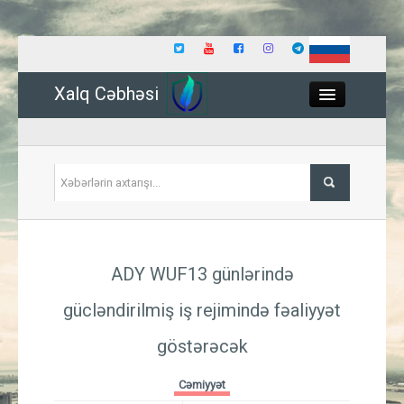
Xalq Cəbhəsi
Close
Siyasət
ADY WUF13 günlərində
İqtisadiyyat
gücləndirilmiş iş rejimində fəaliyyət
Dünya
göstərəcək
Hadisə
Cəmiyyət