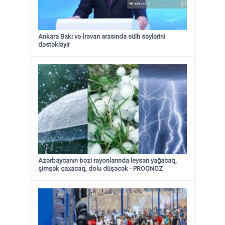
Ankara Bakı və İrəvan arasında sülh səylərini
dəstəkləyir
Azərbaycanın bəzi rayonlarında leysan yağacaq,
şimşək çaxacaq, dolu düşəcək - PROQNOZ