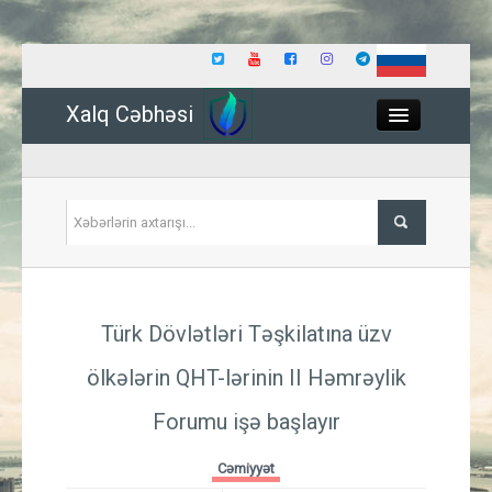
Xalq Cəbhəsi
Close
Siyasət
Türk Dövlətləri Təşkilatına üzv
İqtisadiyyat
ölkələrin QHT-lərinin II Həmrəylik
Dünya
Forumu işə başlayır
Hadisə
Cəmiyyət