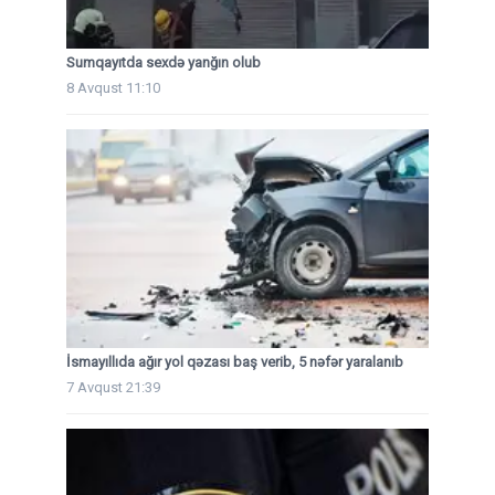
Sumqayıtda sexdə yanğın olub
8 Avqust 11:10
İsmayıllıda ağır yol qəzası baş verib, 5 nəfər yaralanıb
7 Avqust 21:39