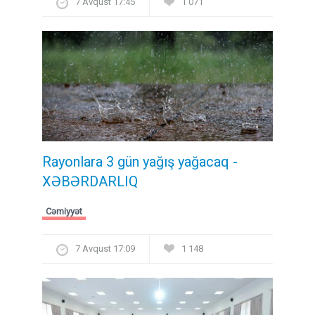
7 Avqust 17:45
1 071
Rayonlara 3 gün yağış yağacaq -
XƏBƏRDARLIQ
Cəmiyyət
7 Avqust 17:09
1 148