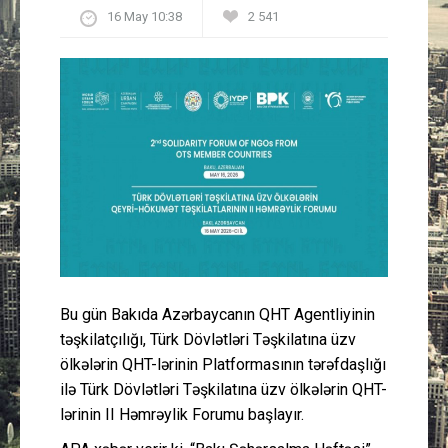
16 May 10:38
2 541
Güney Azərbaycan
Mədəniyyət
Müsahibə
İdman
Layihə
Gündəm
Bu gün Bakıda Azərbaycanın QHT Agentliyinin
Cəmiyyət
təşkilatçılığı, Türk Dövlətləri Təşkilatına üzv
ölkələrin QHT-lərinin Platformasının tərəfdaşlığı
Peşə etikası
ilə Türk Dövlətləri Təşkilatına üzv ölkələrin QHT-
lərinin II Həmrəylik Forumu başlayır.
Əlaqə