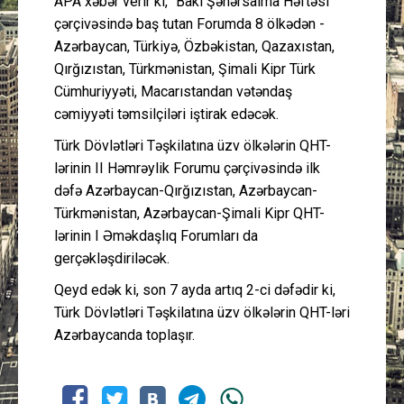
APA xəbər verir ki, “Bakı Şəhərsalma Həftəsi”
çərçivəsində baş tutan Forumda 8 ölkədən -
Azərbaycan, Türkiyə, Özbəkistan, Qazaxıstan,
Qırğızıstan, Türkmənistan, Şimali Kipr Türk
Cümhuriyyəti, Macarıstandan vətəndaş
cəmiyyəti təmsilçiləri iştirak edəcək.
Türk Dövlətləri Təşkilatına üzv ölkələrin QHT-
lərinin II Həmrəylik Forumu çərçivəsində ilk
dəfə Azərbaycan-Qırğızıstan, Azərbaycan-
Türkmənistan, Azərbaycan-Şimali Kipr QHT-
lərinin I Əməkdaşlıq Forumları da
gerçəkləşdiriləcək.
Qeyd edək ki, son 7 ayda artıq 2-ci dəfədir ki,
Türk Dövlətləri Təşkilatına üzv ölkələrin QHT-ləri
Azərbaycanda toplaşır.