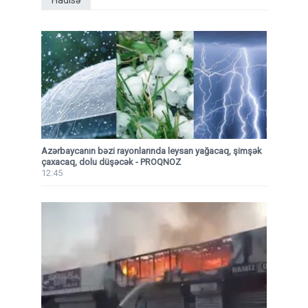
Hadisə
Azərbaycanın bəzi rayonlarında leysan yağacaq, şimşək
çaxacaq, dolu düşəcək - PROQNOZ
12:45