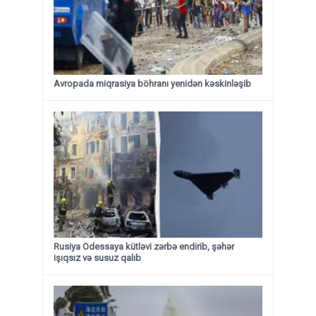
Avropada miqrasiya böhranı yenidən kəskinləşib
Rusiya Odessaya kütləvi zərbə endirib, şəhər
işıqsız və susuz qalıb