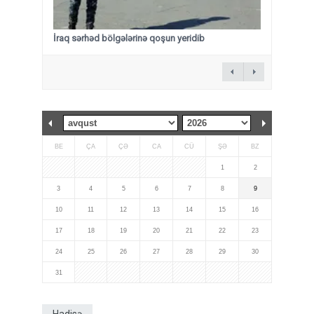
İraq sərhəd bölgələrinə qoşun yeridib
BE
ÇA
ÇƏ
CA
CÜ
ŞƏ
BZ
1
2
3
4
5
6
7
8
9
10
11
12
13
14
15
16
17
18
19
20
21
22
23
24
25
26
27
28
29
30
31