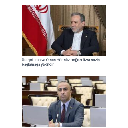
Əraqçi: İran və Oman Hörmüz boğazı üzrə saziş
bağlamağa yaxındır