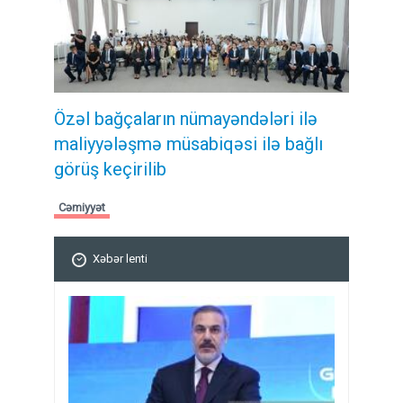
Özəl bağçaların nümayəndələri ilə
maliyyələşmə müsabiqəsi ilə bağlı
görüş keçirilib
Cəmiyyət
Xəbər lenti