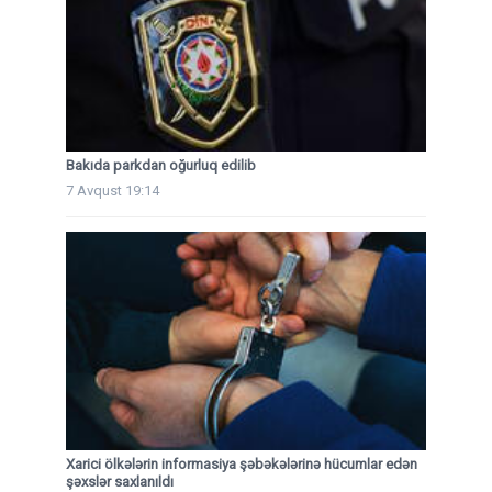
Bakıda parkdan oğurluq edilib
7 Avqust 19:14
Xarici ölkələrin informasiya şəbəkələrinə hücumlar edən
şəxslər saxlanıldı