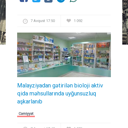
7 Avqust 17:50
1 092
Malayziyadan gətirilən bioloji aktiv
qida məhsullarında uyğunsuzluq
aşkarlanıb
Cəmiyyət