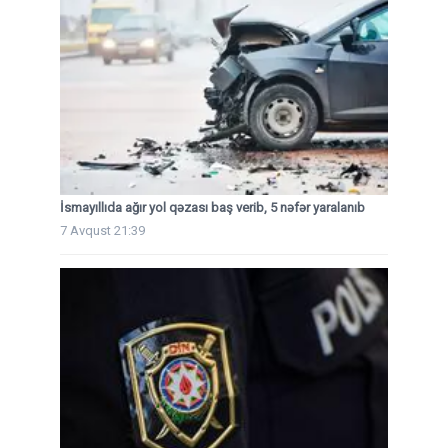
İsmayıllıda ağır yol qəzası baş verib, 5 nəfər yaralanıb
7 Avqust 21:39