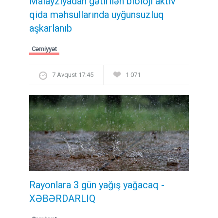
Malayziyadan gətirilən bioloji aktiv
qida məhsullarında uyğunsuzluq
aşkarlanıb
Cəmiyyət
7 Avqust 17:45
1 071
Rayonlara 3 gün yağış yağacaq -
XƏBƏRDARLIQ