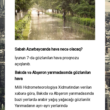
Güney Azərbaycan
Mədəniyyət
Müsahibə
İdman
Sabah Azərbaycanda hava necə olacaq?
Layihə
İyunun 7-də gözlənilən hava proqnozu
açıqlanıb.
Gündəm
Bakıda və Abşeron yarımadasında gözlənilən
hava
Cəmiyyət
Milli Hidrometeorologiya Xidmətindən verilən
xəbərə görə, Bakıda və Abşeron yarımadasında
Peşə etikası
bəzi yerlərdə arabir yağış yağacağı gözlənilir.
Yarımadanın ayrı-ayrı yerlərində
Əlaqə