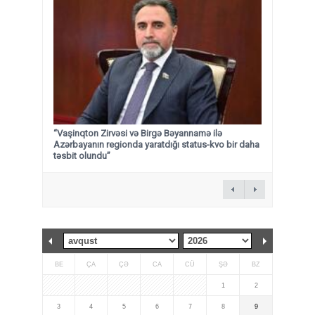
“Vaşinqton Zirvəsi və Birgə Bəyannamə ilə
Azərbayanın regionda yaratdığı status-kvo bir daha
təsbit olundu”
BE
ÇA
ÇƏ
CA
CÜ
ŞƏ
BZ
1
2
3
4
5
6
7
8
9