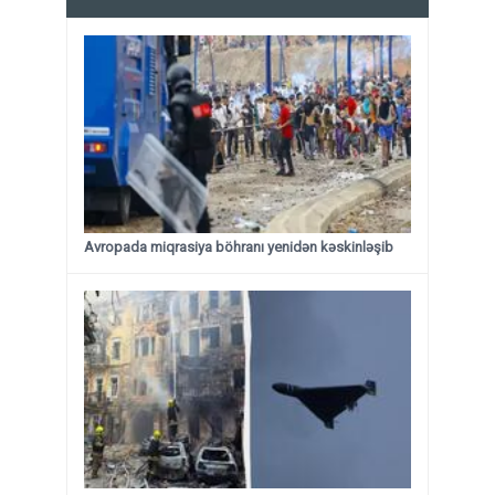
Avropada miqrasiya böhranı yenidən kəskinləşib