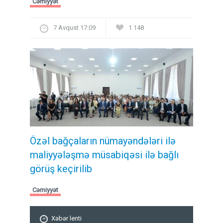
Cəmiyyət
7 Avqust 17:09
1 148
Özəl bağçaların nümayəndələri ilə
maliyyələşmə müsabiqəsi ilə bağlı
görüş keçirilib
Cəmiyyət
Xəbər lenti