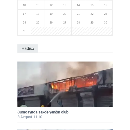
10
11
12
13
14
15
16
17
18
19
20
21
22
23
24
25
26
27
28
29
30
31
Hadisə
Sumqayıtda sexdə yanğın olub
8 Avqust 11:10