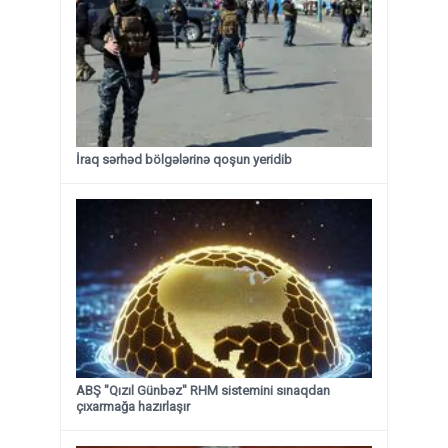
İraq sərhəd bölgələrinə qoşun yeridib
ABŞ "Qızıl Günbəz" RHM sistemini sınaqdan
çıxarmağa hazırlaşır