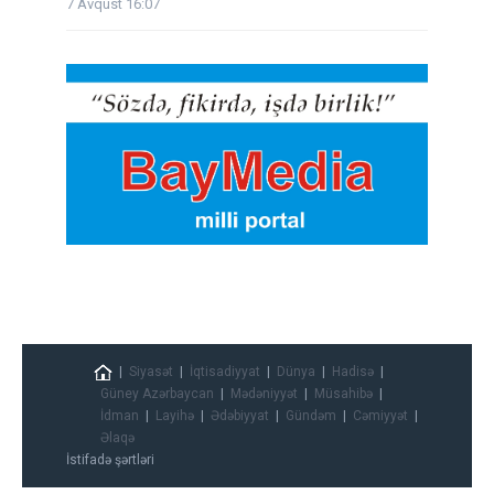
7 Avqust 16:07
Siyasət
İqtisadiyyat
Dünya
Hadisə
Güney Azərbaycan
Mədəniyyət
Müsahibə
İdman
Layihə
Ədəbiyyat
Gündəm
Cəmiyyət
Əlaqə
İstifadə şərtləri