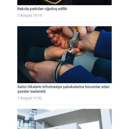
Bakıda parkdan oğurluq edilib
7 Avqust 19:14
Xarici ölkələrin informasiya şəbəkələrinə hücumlar edən
şəxslər saxlanıldı
7 Avqust 17:52