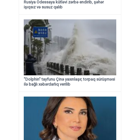
Rusiya Odessaya kütləvi zərbə endirib, şəhər
işıqsız və susuz qalıb
"Dolphin" tayfunu Çinə yaxınlaşır, torpaq sürüşməsi
ilə bağlı xəbərdarlıq verilib