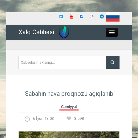
Xalq Cəbhəsi
Close
Siyasət
Sabahın hava proqnozu açıqlanıb
İqtisadiyyat
Cəmiyyət
Dünya
6 İyun 13:03
3 598
Hadisə