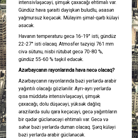
intensivləşəcəyi, şimşək çaxacağı ehtimalı var.
Gündüz hava şəraiti dəyişkən buludlu, əsasən
yağmursuz keçəcək. Mülayim şimal-qərb küləyi
əsəcək.
Havanın temperaturu gecə 16-19° isti, gündüz
22-27° isti olacaq. Atmosfer təzyiqi 761 mm
civə sütunu, nisbi rütubət gecə 70-80 %,
gündüz 55-60 % təşkil edəcək.
Azərbaycanın rayonlarında hava necə olacaq?
Azərbaycanın rayonlarında bəzi yerlərdə arabir
yağıntılı olacağı gözlənilir. Ayrı-ayrı yerlərdə
qısa müddətə intensivləşəcəyi, şimşək
çaxacağı, dolu düşəcəyi, yüksək dağlıq
ərazilərdə sulu qara keçəcəyi, gecə yağıntıların
bir qədər güclənəcəyi ehtimalı var. Gecə və
səhər bəzi yerlərdə duman olacaq. Şərq küləyi
bəzi yerlərdə arabir güclənəcək.