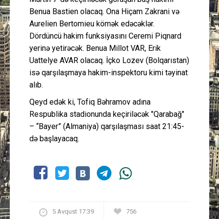
Benua Bastien olacaq. Ona Hiçam Zakrani və
Aurelien Bertomieu kömək edəcəklər.
Dördüncü hakim funksiyasını Ceremi Piqnard
yerinə yetirəcək. Benua Millot VAR, Erik
Uattelye AVAR olacaq. İçko Lozev (Bolqarıstan)
isə qarşılaşmaya hakim-inspektoru kimi təyinat
alıb.
Qeyd edək ki, Tofiq Bəhramov adına
Respublika stadionunda keçiriləcək "Qarabağ"
– “Bayer” (Almaniya) qarşılaşması saat 21:45-
də başlayacaq.
5 Avqust 17:39
756