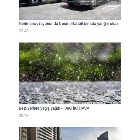
Nərimanov rayonunda beşmərtəbəli binada yanğın olub
09:48
Bəzi yerlərə yağış yağıb - FAKTİKİ HAVA
09:48