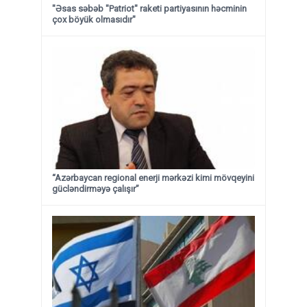
"Əsas səbəb "Patriot" raketi partiyasının həcminin
çox böyük olmasıdır"
“Azərbaycan regional enerji mərkəzi kimi mövqeyini
gücləndirməyə çalışır”