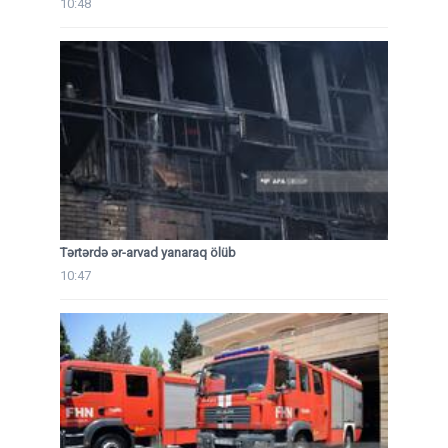
10:48
Tərtərdə ər-arvad yanaraq ölüb
10:47