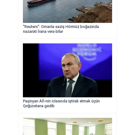
"Reuters": Omanla saziş Hörmüz boğazında
nəzarəti İrana verə bilər
Paşinyan Aİİ-nin iclasında iştirak etmək üçün
Qırğızıstana gedib