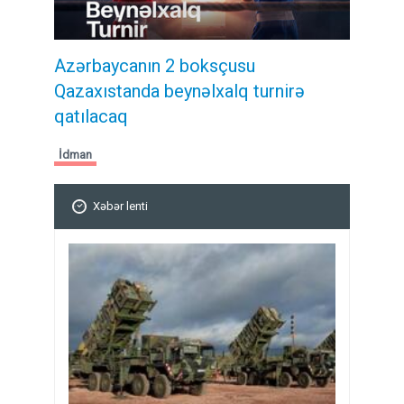
Azərbaycanın 2 boksçusu
Qazaxıstanda beynəlxalq turnirə
qatılacaq
İdman
Xəbər lenti