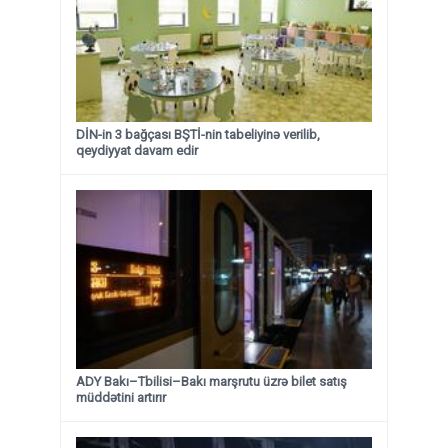
DİN-in 3 bağçası BŞTİ-nin tabeliyinə verilib,
qeydiyyat davam edir
ADY Bakı–Tbilisi–Bakı marşrutu üzrə bilet satış
müddətini artırır