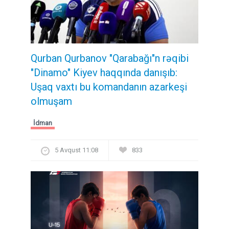
Qurban Qurbanov "Qarabağı"n rəqibi
"Dinamo" Kiyev haqqında danışıb:
Uşaq vaxtı bu komandanın azarkeşi
olmuşam
İdman
5 Avqust 11:08
833