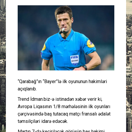
Güney Azərbaycan
Mədəniyyət
Müsahibə
İdman
Layihə
“Qarabağ”ın “Bayer”lə ilk oyununun hakimləri
Gündəm
açıqlanıb.
Cəmiyyət
Trend İdman.biz-ə istinadən xəbər verir ki,
Avropa Liqasının 1/8 mərhələsinin ilk oyunları
Peşə etikası
çərçivəsində baş tutacaq matçı fransalı ədalət
təmsilçiləri idarə edəcək.
Əlaqə
Martın 7-də keçiriləcək görüşün baş hakimi