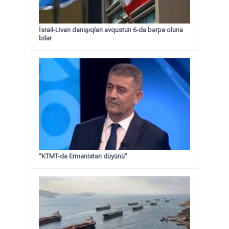
İsrail-Livan danışıqları avqustun 6-da bərpa oluna
bilər
“KTMT-də Ermənistan düyünü”