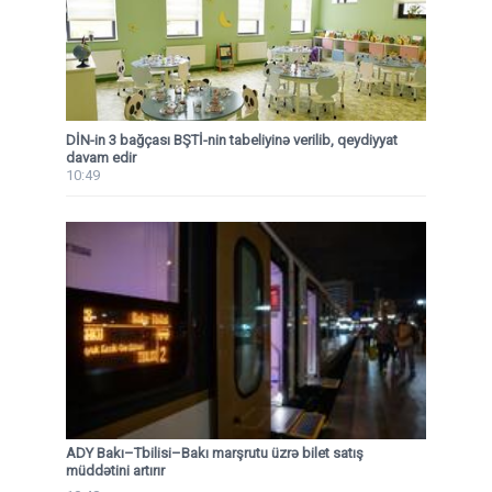
DİN-in 3 bağçası BŞTİ-nin tabeliyinə verilib, qeydiyyat
davam edir
10:49
ADY Bakı–Tbilisi–Bakı marşrutu üzrə bilet satış
müddətini artırır