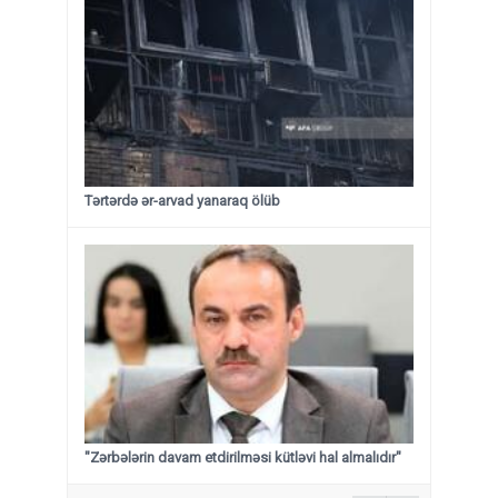
Tərtərdə ər-arvad yanaraq ölüb
"Zərbələrin davam etdirilməsi kütləvi hal almalıdır"