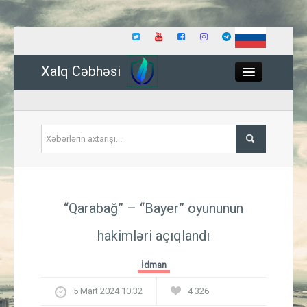
Xalq Cəbhəsi
Close
Siyasət
“Qarabağ” – “Bayer” oyununun
İqtisadiyyat
hakimləri açıqlandı
Dünya
İdman
Hadisə
5 Mart 2024 10:32
4 326