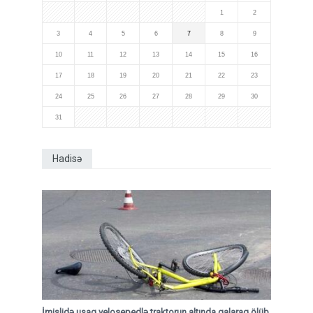
1
2
3
4
5
6
7
8
9
10
11
12
13
14
15
16
17
18
19
20
21
22
23
24
25
26
27
28
29
30
31
Hadisə
İmişlidə uşaq velosepedlə traktorun altında qalaraq ölüb