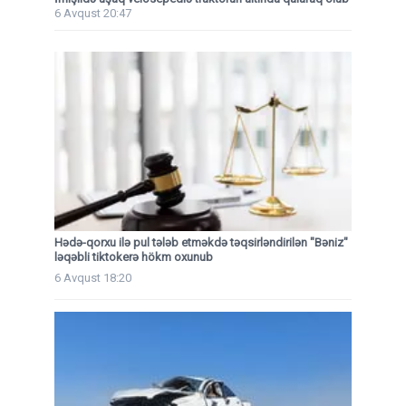
6 Avqust 20:47
Hədə-qorxu ilə pul tələb etməkdə təqsirləndirilən "Bəniz"
ləqəbli tiktokerə hökm oxunub
6 Avqust 18:20