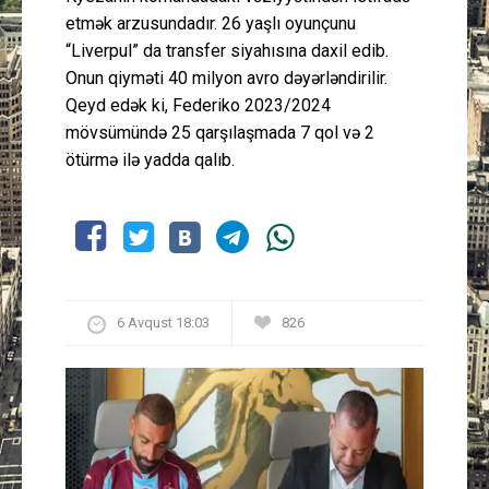
etmək arzusundadır. 26 yaşlı oyunçunu
“Liverpul” da transfer siyahısına daxil edib.
Onun qiyməti 40 milyon avro dəyərləndirilir.
Qeyd edək ki, Federiko 2023/2024
mövsümündə 25 qarşılaşmada 7 qol və 2
ötürmə ilə yadda qalıb.
6 Avqust 18:03
826