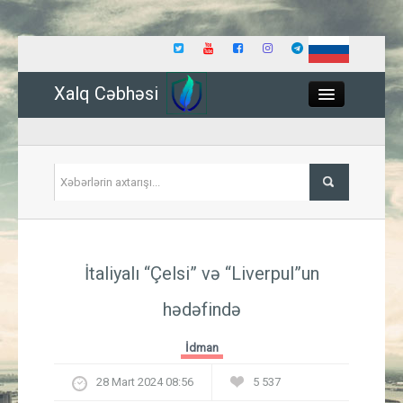
Xalq Cəbhəsi
Close
Siyasət
İtaliyalı “Çelsi” və “Liverpul”un
İqtisadiyyat
hədəfində
Dünya
İdman
Hadisə
28 Mart 2024 08:56
5 537