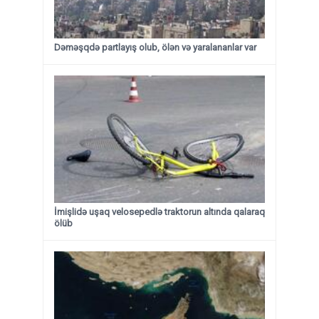
Dəməşqdə partlayış olub, ölən və yaralananlar var
İmişlidə uşaq velosepedlə traktorun altında qalaraq
ölüb