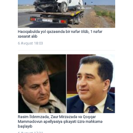
Hacıqabulda yol qəzasında bir nəfər ölüb, 1 nəfər
xəsarət alıb
6 Avqust 18:03
Rasim İldırımzadə, Zaur Mirzəzadə və Qoşqar
Məmmədovun apellyasiya şikayəti üzrə məhkəmə
başlayıb