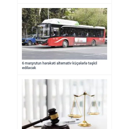
6 marşrutun hərəkəti alternativ küçələrlə təşkil
ediləcək