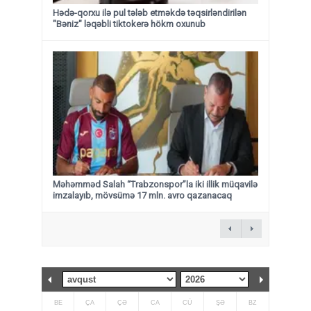
Hədə-qorxu ilə pul tələb etməkdə təqsirləndirilən
"Bəniz" ləqəbli tiktokerə hökm oxunub
Məhəmməd Salah “Trabzonspor”la iki illik müqavilə
imzalayıb, mövsümə 17 mln. avro qazanacaq
BE
ÇA
ÇƏ
CA
CÜ
ŞƏ
BZ