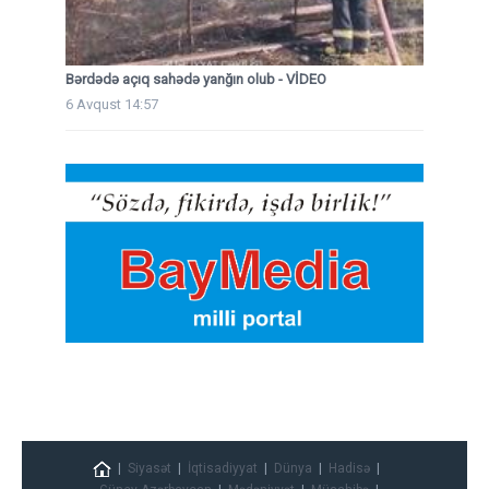
Bərdədə açıq sahədə yanğın olub - VİDEO
6 Avqust 14:57
Siyasət
İqtisadiyyat
Dünya
Hadisə