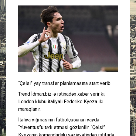
Güney Azərbaycan
Mədəniyyət
Müsahibə
İdman
Layihə
“Çelsi” yay transfer planlamasına start verib.
Gündəm
Trend İdman.biz-ə istinadən xəbər verir ki,
Cəmiyyət
London klubu italiyalı Federiko Kyeza ilə
maraqlanır.
Peşə etikası
İtaliya yığmasının futbolçusunun yayda
“Yuventus”u tərk etməsi gözlənilir. “Çelsi”
Əlaqə
Kyezanın komandadakı vəziyyətindən istifadə