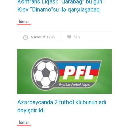
Konfrans Liqası: “Qarabağ” bu gün
Kiev “Dinamo”su ilə qarşılaşacaq
İdman
5 Avqust 17:39
987
Azərbaycanda 2 futbol klubunun adı
dəyişdirildi
İdman