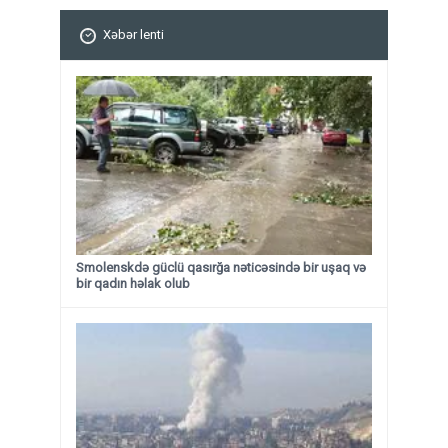
Xəbər lenti
Smolenskdə güclü qasırğa nəticəsində bir uşaq və
bir qadın həlak olub