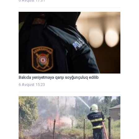
6 Avqust 17:31
Bakıda yeniyetməyə qarşı soyğunçuluq edilib
6 Avqust 15:23