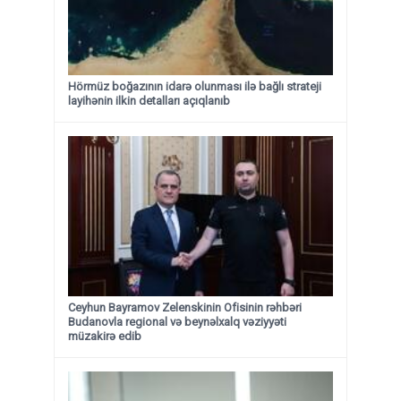
Hörmüz boğazının idarə olunması ilə bağlı strateji
layihənin ilkin detalları açıqlanıb
Ceyhun Bayramov Zelenskinin Ofisinin rəhbəri
Budanovla regional və beynəlxalq vəziyyəti
müzakirə edib