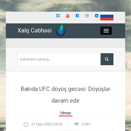
Xalq Cəbhəsi
Close
Siyasət
Bakıda UFC döyüş gecəsi: Döyüşlər
İqtisadiyyat
davam edir
Dünya
İdman
Hadisə
21 İyun 2025 23:26
5 061