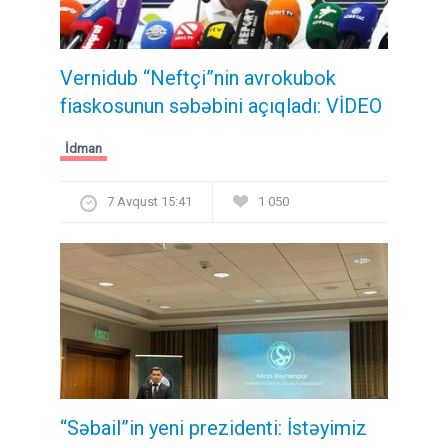
Vernidub “Neftçi”nin avrokubok
fiaskosunun səbəbini açıqladı: VİDEO
İdman
7 Avqust 15:41
1 050
“Səbail”in yeni prezidenti: İstəyimiz