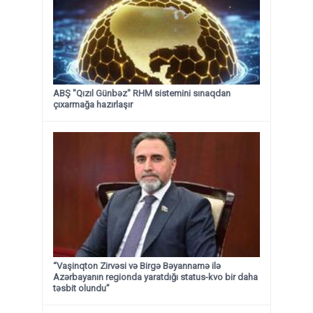
ABŞ "Qızıl Günbəz" RHM sistemini sınaqdan
çıxarmağa hazırlaşır
“Vaşinqton Zirvəsi və Birgə Bəyannamə ilə
Azərbayanın regionda yaratdığı status-kvo bir daha
təsbit olundu”