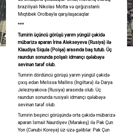
braziliyalı Nikolas Motta və qırğızıstanlı
Mıqtıbek Orolbayla qarşılaşacaqlar.
***
Turnirin üçüncü görüşü yarım yüngül çəkidə
mübarizə aparan İrina Alekseyeva (Rusiya) ilə
Klaudiya Siqula (Polşa) arasında baş tutub. Üç
raundun sonunda polşalı idmançı qələbəyə
sevinən tərəf olub.
Turnirin dördüncü görüşü yarım yüngül çəkidə
çıxış edən Melissa Mallins (İngiltərə) ilə Darya
Jeleznyakova (Rusiya) arasında olub. Üç
raundun sonunda rusiyalı idmançı qələbəyə
sevinən tərəf olub.
Turnirin beşinci görüşündə orta çəkidə mübarizə
aparan İsmail Naurdiyev (Mərakeş) ilə Pak Çun
Yon (Cənubi Koreya) üz-üzə gəliblər. Pak Çun