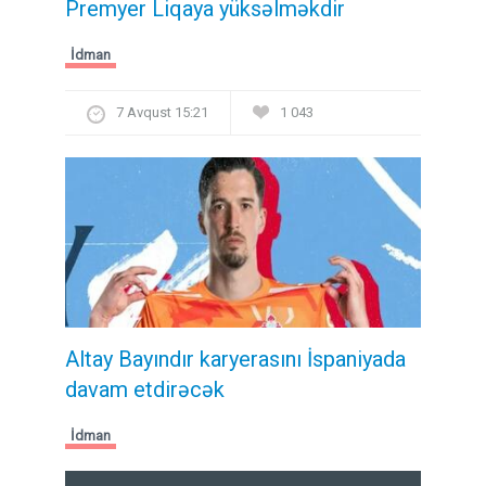
Premyer Liqaya yüksəlməkdir
İdman
7 Avqust 15:21
1 043
Altay Bayındır karyerasını İspaniyada
davam etdirəcək
İdman