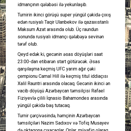
idmançının qələbəsi ilə yekunlaşıb.
Turnirin ikinci görüşü super yüngül çəkidə çıxış
edən rusiyalı Taqir Ulanbekov ilə qazaxıstanlı
Maksum Azat arasında olub. Üç raundun
sonunda rusiyalı idmançı qələbəyə sevinən
tərəf olub.
Qeyd edək ki, gecənin əsas döyüşləri saat
23:00-dan etibarən start götürəcək. Əsas
qarşılaşma keçmiş UFC yarım ağır çəki
çempionu Camal Hill ilə keçmiş titul iddiaçısı
Xalil Rauntri arasında olacaq. Gecənin ikinci ən
vacib döyüşü Azərbaycan təmsilçisi Rafael
Fiziyevlə çilili İqnasio Bahamondes arasında
yüngül çəkidə baş tutacaq.
Turnir çərçivəsində, həmçinin Azərbaycan
təmsilçiləri Nazim Sadıxov və Tofiq Musayev
də oktaqona çıxacaqlar. Onlar, müvafiq olaraq,