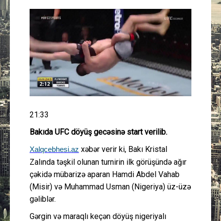
Güney Azərbaycan
Mədəniyyət
Müsahibə
İdman
Layihə
21:33
Bakıda UFC döyüş gecəsinə start verilib.
Gündəm
xəbər verir ki, Bakı Kristal
Xalqcebhesi.az
Zalında təşkil olunan turnirin ilk görüşündə ağır
Cəmiyyət
çəkidə mübarizə aparan Hamdi Abdel Vahab
(Misir) və Muhammad Usman (Nigeriya) üz-üzə
Peşə etikası
gəliblər.
Əlaqə
Gərgin və maraqlı keçən döyüş nigeriyalı