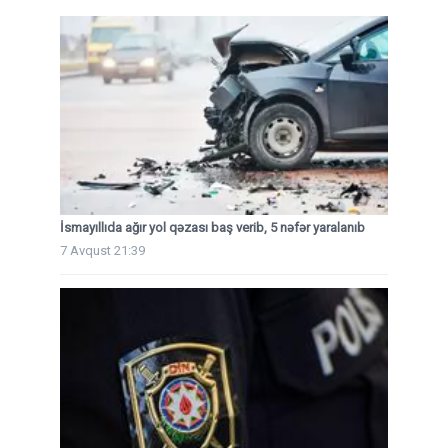
İsmayıllıda ağır yol qəzası baş verib, 5 nəfər yaralanıb
7 Avqust 21:39