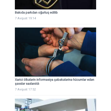
Bakıda parkdan oğurluq edilib
7 Avqust 19:14
Xarici ölkələrin informasiya şəbəkələrinə hücumlar edən
şəxslər saxlanıldı
7 Avqust 17:52