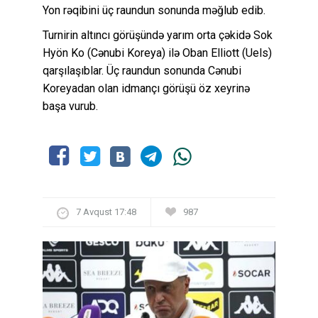
Yon rəqibini üç raundun sonunda məğlub edib.
Turnirin altıncı görüşündə yarım orta çəkidə Sok
Hyön Ko (Cənubi Koreya) ilə Oban Elliott (Uels)
qarşılaşıblar. Üç raundun sonunda Cənubi
Koreyadan olan idmançı görüşü öz xeyrinə
başa vurub.
7 Avqust 17:48
987