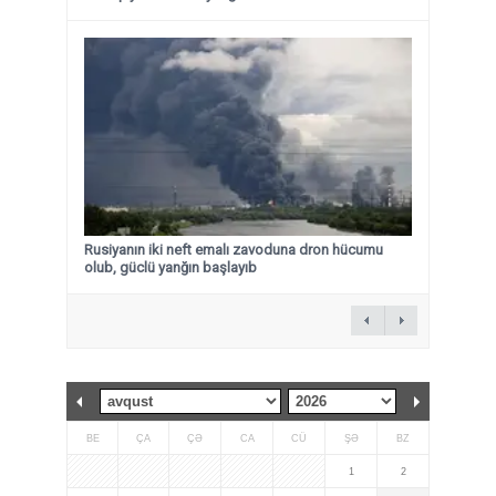
Rusiyanın iki neft emalı zavoduna dron hücumu
olub, güclü yanğın başlayıb
BE
ÇA
ÇƏ
CA
CÜ
ŞƏ
BZ
1
2