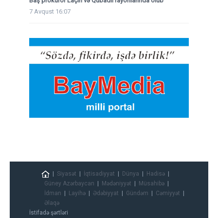
Baş prokuror Laçın və Qubadlı rayonlarında olub
7 Avqust 16:07
Siyasət
İqtisadiyyat
Dünya
Hadisə
Güney Azərbaycan
Mədəniyyət
Müsahibə
İdman
Layihə
Ədəbiyyat
Gündəm
Cəmiyyət
Əlaqə
İstifadə şərtləri