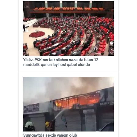
Yıldız: PKK-nın tərksilahını nəzərdə tutan 12
maddəlik qanun layihəsi qəbul olundu ​​​​​​​
Sumqayıtda sexdə yanğın olub