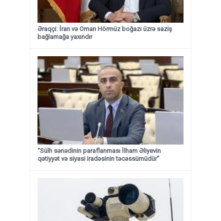
Əraqçi: İran və Oman Hörmüz boğazı üzrə saziş
bağlamağa yaxındır
“Sülh sənədinin paraflanması İlham Əliyevin
qətiyyət və siyasi iradəsinin təcəssümüdür”