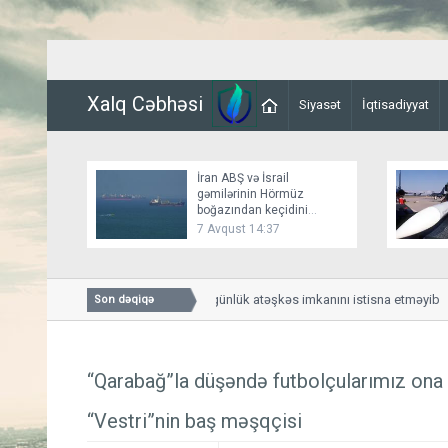
Xalq Cəbhəsi
Siyasət
İqtisadiyyat
İran ABŞ və İsrail
gəmilərinin Hörmüz
boğazından keçidini
bağlayır
7 Avqust 14:37
Bessent İranla 60 günlük atəşkəs imkanını istisna etməyib
Son dəqiqə
“Qarabağ”la düşəndə futbolçularımız ona 
“Vestri”nin baş məşqçisi