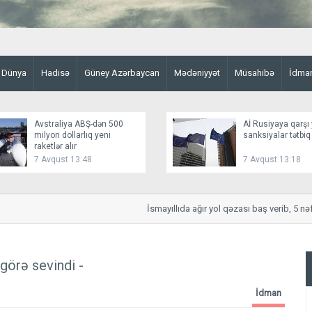
Dünya
Hadisə
Güney Azərbaycan
Mədəniyyət
Müsahibə
İdma
Avstraliya ABŞ-dən 500
Aİ Rusiyaya qarşı 
milyon dollarlıq yeni
sanksiyalar tətbiq
raketlər alır
7 Avqust 13:48
7 Avqust 13:18
İsmayıllıda ağır yol qəzası baş verib, 5 nəfər
görə sevindi -
İdman