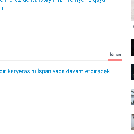
ir
İ
İdman
dır karyerasını İspaniyada davam etdirəcək