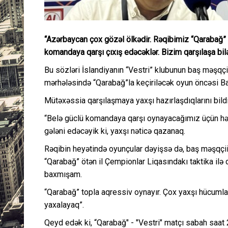
“Azərbaycan çox gözəl ölkədir. Rəqibimiz “Qarabağ” 
komandaya qarşı çıxış edəcəklər. Bizim qarşılaşa bil
Bu sözləri İslandiyanın “Vestri” klubunun baş məşqç
mərhələsində “Qarabağ”la keçiriləcək oyun öncəsi Ba
Mütəxəssia qarşılaşmaya yaxşı hazırlaşdıqlarını bildi
“Belə güclü komandaya qarşı oynayacağımız üçün həy
gələni edəcəyik ki, yaxşı nəticə qazanaq.
Rəqibin heyətində oyunçular dəyişsə də, baş məşqçiil
“Qarabağ” ötən il Çempionlar Liqasındakı taktika ilə 
baxmışam.
“Qarabağ” topla aqressiv oynayır. Çox yaxşı hücumlar
yaxalayaq”.
Qeyd edək ki, “Qarabağ" - "Vestri" matçı sabah saa