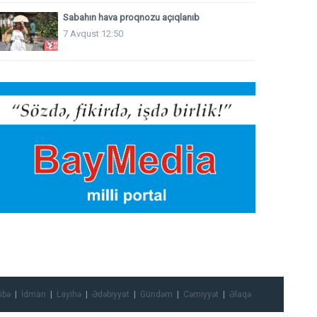
Sabahın hava proqnozu açıqlanıb
7 Avqust 12:50
ibə
İdman
Layihə
Ədəbiyyat
Gündəm
Cəmiyyət
Əlaqə