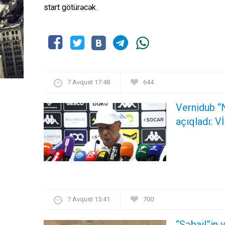
start götürəcək.
7 Avqust 17:48
644
Vernidub “
açıqladı: 
7 Avqust 15:41
700
“Səbail”in 