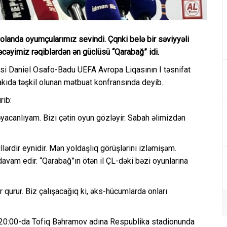
olanda oyumçularımız sevindi. Çqnki belə bir səviyyəli
əcəyimiz rəqiblərdən ən güclüsü “Qarabağ” idi.
isi Daniel Osafo-Badu UEFA Avropa Liqasının I təsnifat
kıda təşkil olunan mətbuat konfransında deyib.
rib:
acanlıyam. Bizi çətin oyun gözləyir. Sabah əlimizdən
lərdir eynidir. Mən yoldaşlıq görüşlərini izləmişəm.
davam edir. “Qarabağ”ın ötən il ÇL-dəki bəzi oyunlarına
 qurur. Biz çalışacağıq ki, əks-hücumlarda onları
t 20:00-da Tofiq Bəhramov adına Respublika stadionunda