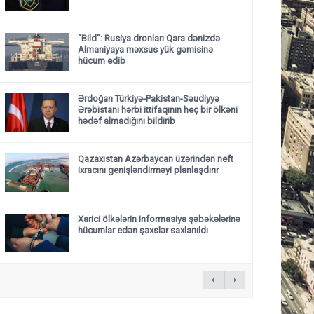
“Bild”: Rusiya dronları Qara dənizdə
Almaniyaya məxsus yük gəmisinə
hücum edib
Ərdoğan Türkiyə-Pakistan-Səudiyyə
Ərəbistanı hərbi ittifaqının heç bir ölkəni
hədəf almadığını bildirib
Qazaxıstan Azərbaycan üzərindən neft
ixracını genişləndirməyi planlaşdırır
Xarici ölkələrin informasiya şəbəkələrinə
hücumlar edən şəxslər saxlanıldı