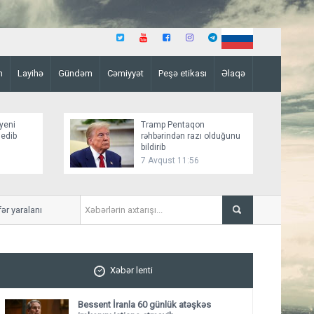
n
Layihə
Gündəm
Cəmiyyət
Peşə etikası
Əlaqə
yeni
Tramp Pentaqon
 edib
rəhbərindən razı olduğunu
bildirib
7 Avqust 11:56
 yaralanıb
Mirziyoyev və Tramp ikitə
ediblər
Xəbər lenti
Bessent İranla 60 günlük atəşkəs