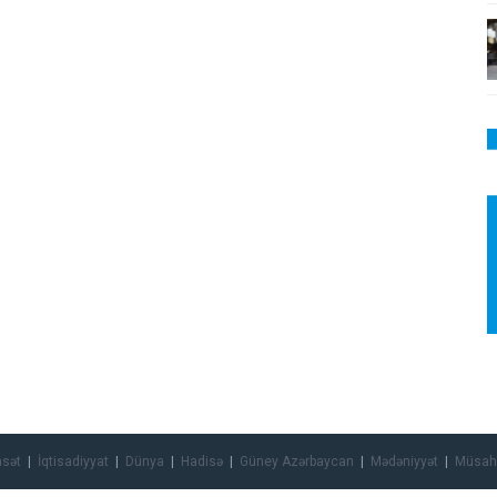
asət
İqtisadiyyat
Dünya
Hadisə
Güney Azərbaycan
Mədəniyyət
Müsah