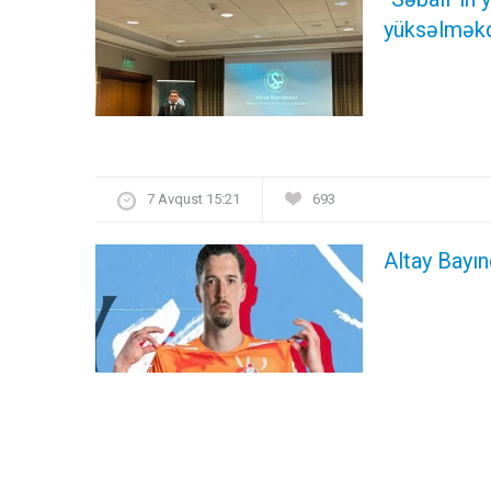
yüksəlməkd
7 Avqust 15:21
693
Altay Bayın