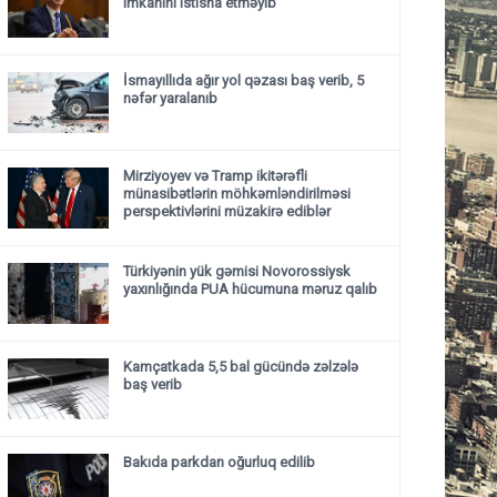
imkanını istisna etməyib
İsmayıllıda ağır yol qəzası baş verib, 5
nəfər yaralanıb
Mirziyoyev və Tramp ikitərəfli
münasibətlərin möhkəmləndirilməsi
perspektivlərini müzakirə ediblər
Türkiyənin yük gəmisi Novorossiysk
yaxınlığında PUA hücumuna məruz qalıb
Kamçatkada 5,5 bal gücündə zəlzələ
baş verib
Bakıda parkdan oğurluq edilib