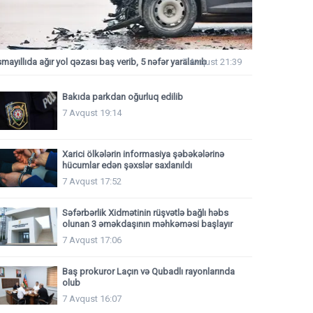
smayıllıda ağır yol qəzası baş verib, 5 nəfər yaralanıb
7 Avqust 21:39
Bakıda parkdan oğurluq edilib
7 Avqust 19:14
Xarici ölkələrin informasiya şəbəkələrinə
hücumlar edən şəxslər saxlanıldı
7 Avqust 17:52
Səfərbərlik Xidmətinin rüşvətlə bağlı həbs
olunan 3 əməkdaşının məhkəməsi başlayır
7 Avqust 17:06
Baş prokuror Laçın və Qubadlı rayonlarında
olub
7 Avqust 16:07