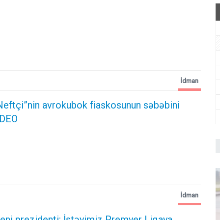
İdman
Neftçi”nin avrokubok fiaskosunun səbəbini
VİDEO
İdman
yeni prezidenti: İstəyimiz Premyer Liqaya