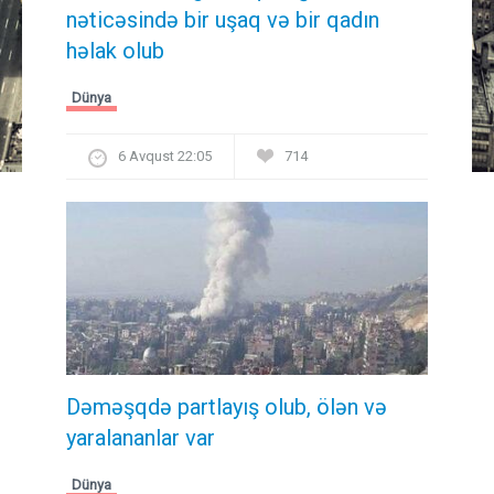
nəticəsində bir uşaq və bir qadın
həlak olub
Dünya
6 Avqust 22:05
714
Dəməşqdə partlayış olub, ölən və
yaralananlar var
Dünya