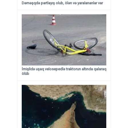
Dəməşqdə partlayış olub, ölən və yaralananlar var
İmişlidə uşaq velosepedlə traktorun altında qalaraq
ölüb