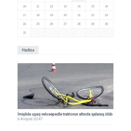
10
11
12
13
14
15
16
17
18
19
20
21
22
23
24
25
26
27
28
29
30
31
Hadisə
İmişlidə uşaq velosepedlə traktorun altında qalaraq ölüb
6 Avqust 20:47