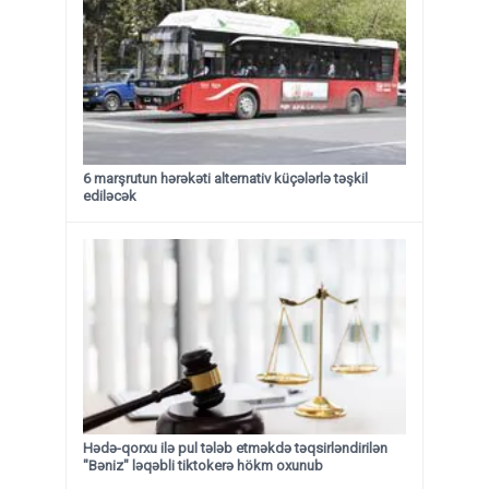
6 marşrutun hərəkəti alternativ küçələrlə təşkil
ediləcək
Hədə-qorxu ilə pul tələb etməkdə təqsirləndirilən
"Bəniz" ləqəbli tiktokerə hökm oxunub