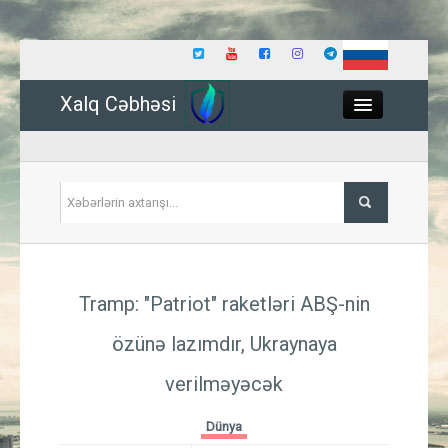
Xalq Cəbhəsi
Close
Siyasət
Tramp: "Patriot" raketləri ABŞ-nin
İqtisadiyyat
özünə lazımdır, Ukraynaya
Dünya
verilməyəcək
Hadisə
Dünya