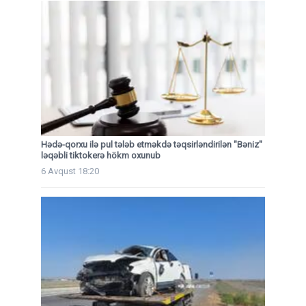
Hədə-qorxu ilə pul tələb etməkdə təqsirləndirilən "Bəniz"
ləqəbli tiktokerə hökm oxunub
6 Avqust 18:20