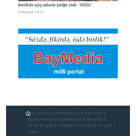
Bərdədə açıq sahədə yanğın olub - VİDEO
6 Avqust 14:57
Siyasət
İqtisadiyyat
Dünya
Hadisə
Güney Azərbaycan
Mədəniyyət
Müsahibə
İdman
Layihə
Ədəbiyyat
Gündəm
Cəmiyyət
Əlaqə