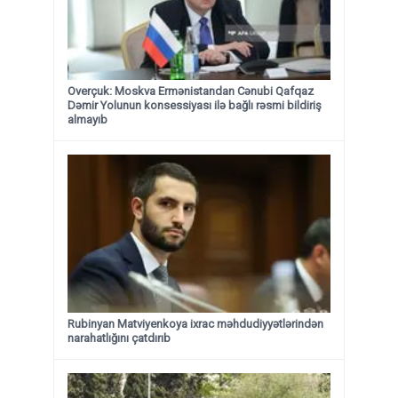
Overçuk: Moskva Ermənistandan Cənubi Qafqaz
Dəmir Yolunun konsessiyası ilə bağlı rəsmi bildiriş
almayıb
Rubinyan Matviyenkoya ixrac məhdudiyyətlərindən
narahatlığını çatdırıb