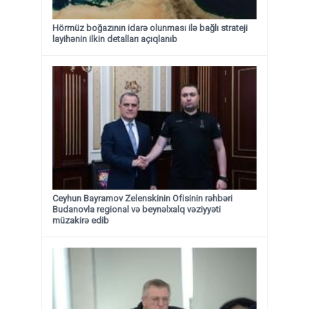
Hörmüz boğazının idarə olunması ilə bağlı strateji
layihənin ilkin detalları açıqlanıb
Ceyhun Bayramov Zelenskinin Ofisinin rəhbəri
Budanovla regional və beynəlxalq vəziyyəti
müzakirə edib