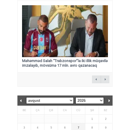
Məhəmməd Salah “Trabzonspor”la iki illik müqavilə
imzalayıb, mövsümə 17 mln. avro qazanacaq
BE
ÇA
ÇƏ
CA
CÜ
ŞƏ
BZ
1
2
3
4
5
6
7
8
9