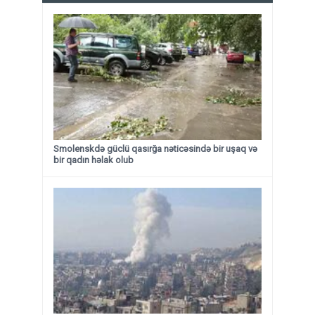
Smolenskdə güclü qasırğa nəticəsində bir uşaq və
bir qadın həlak olub