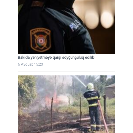
Bakıda yeniyetməyə qarşı soyğunçuluq edilib
6 Avqust 15:23