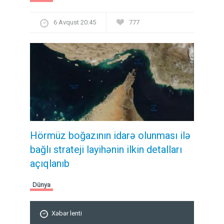
6 Avqust 20:45
777
Hörmüz boğazının idarə olunması ilə
bağlı strateji layihənin ilkin detalları
açıqlanıb
Dünya
Xəbər lenti