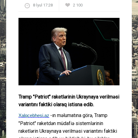
8 İyul 17:28
2 100
Güney Azərbaycan
Mədəniyyət
Müsahibə
İdman
Layihə
Gündəm
Tramp "Patriot" raketlərinin Ukraynaya verilməsi
Cəmiyyət
variantını faktiki olaraq istisna edib.
-ın məlumatına görə, Tramp
Xalqcebhesi.az
Peşə etikası
"Patriot" raketdən müdafiə sistemlərinin
raketlərin Ukraynaya verilməsi variantını faktiki
Əlaqə