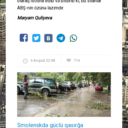
olaraq istisna edib və bildirib ki, bu silahlar
ABŞ-nin özünə lazımdır.
Məryəm Quliyeva
6 Avqust 22:08
714
Smolenskdə güclü qasırğa