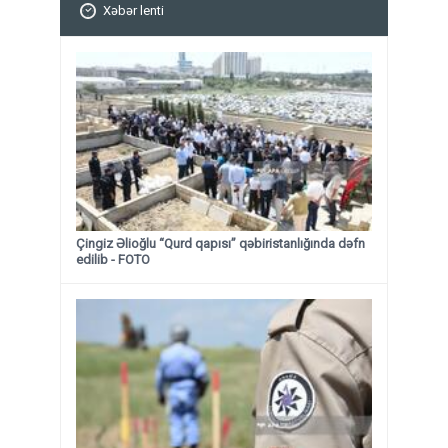
Xəbər lenti
Çingiz Əlioğlu “Qurd qapısı” qəbiristanlığında dəfn
edilib
- FOTO