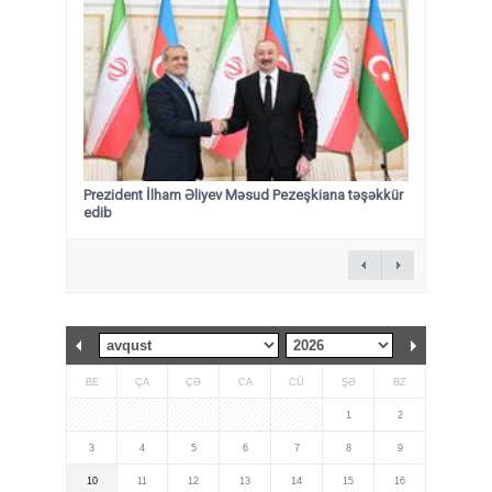
Prezident İlham Əliyev Məsud Pezeşkiana təşəkkür
edib
BE
ÇA
ÇƏ
CA
CÜ
ŞƏ
BZ
1
2
3
4
5
6
7
8
9
10
11
12
13
14
15
16