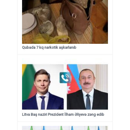
Qubada 7 kq narkotik aşkarlanıb
Litva Baş naziri Prezident İlham Əliyevə zəng edib