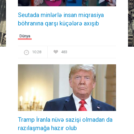
Seutada minlərlə insan miqrasiya
böhranına qarşı küçələrə axışıb
Dünya
10:28
483
Tramp İranla nüvə sazişi olmadan da
razılaşmağa hazır olub