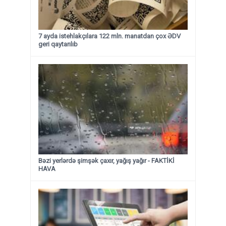
7 ayda istehlakçılara 122 mln. manatdan çox ƏDV
geri qaytarılıb
Bəzi yerlərdə şimşək çaxır, yağış yağır - FAKTİKİ
HAVA