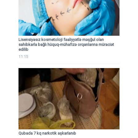
Lisensiyasız kosmetoloji fəaliyyətlə məşğul olan
sahibkarla bağlı hüquq-mühafizə orqanlarına müraciət
edilib
11:15
Qubada 7 kq narkotik aşkarlanıb