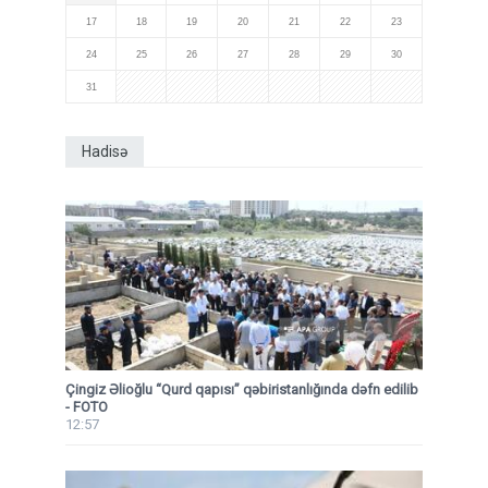
17
18
19
20
21
22
23
24
25
26
27
28
29
30
31
Hadisə
Çingiz Əlioğlu “Qurd qapısı” qəbiristanlığında dəfn edilib
- FOTO
12:57