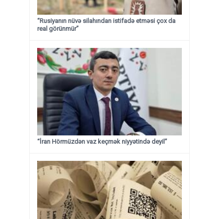
“Rusiyanın nüvə silahından istifadə etməsi çox da
real görünmür”
“İran Hörmüzdən vaz keçmək niyyətində deyil”