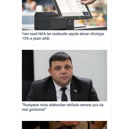
Yeni nəsil NKA-lar vasitəsilə qeydə alınan dövriyyə
15%-ə yaxın artıb
“Rusiyanın nüvə silahından istifadə etməsi çox da
real görünmür”