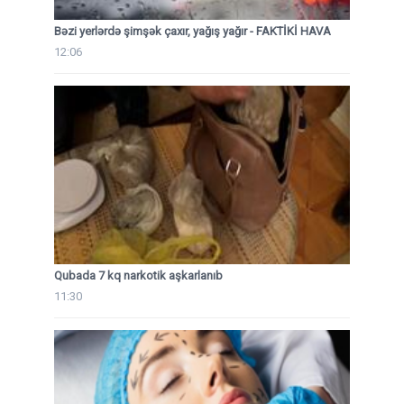
Bəzi yerlərdə şimşək çaxır, yağış yağır - FAKTİKİ HAVA
12:06
Qubada 7 kq narkotik aşkarlanıb
11:30