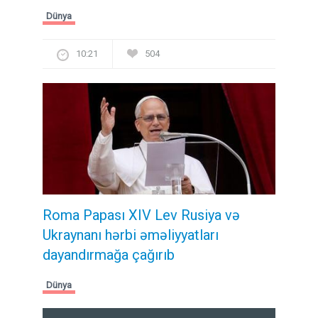
Dünya
10:21
504
Roma Papası XIV Lev Rusiya və
Ukraynanı hərbi əməliyyatları
dayandırmağa çağırıb
Dünya