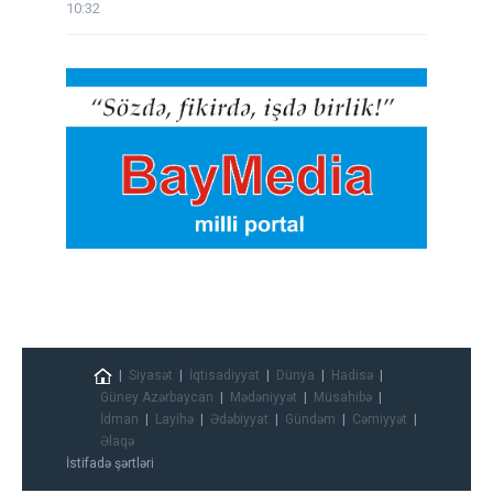
10:32
Siyasət
İqtisadiyyat
Dünya
Hadisə
Güney Azərbaycan
Mədəniyyət
Müsahibə
İdman
Layihə
Ədəbiyyat
Gündəm
Cəmiyyət
Əlaqə
İstifadə şərtləri