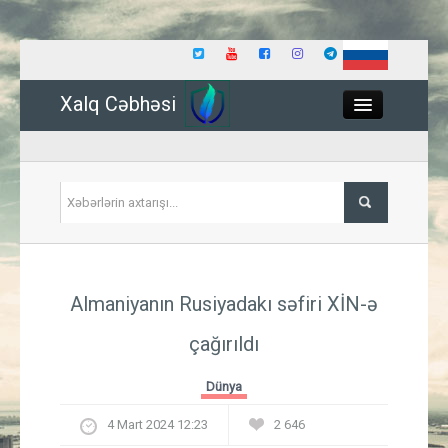
Xalq Cəbhəsi
Close
Siyasət
Almaniyanın Rusiyadakı səfiri XİN-ə
İqtisadiyyat
çağırıldı
Dünya
Dünya
Hadisə
4 Mart 2024 12:23
2 646