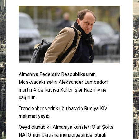
Güney Azərbaycan
Mədəniyyət
Müsahibə
İdman
Layihə
Almaniya Federativ Respublikasının
Moskvadakı səfiri Aleksander Lambsdorf
Gündəm
martın 4-də Rusiya Xarici İşlər Nazirliyinə
çağırılıb.
Cəmiyyət
Trend xəbər verir ki, bu barədə Rusiya KİV
məlumat yayıb.
Peşə etikası
Qeyd olunub ki, Almaniya kansleri Olaf Şolts
NATO-nun Ukrayna münaqişəsində iştirak
Əlaqə