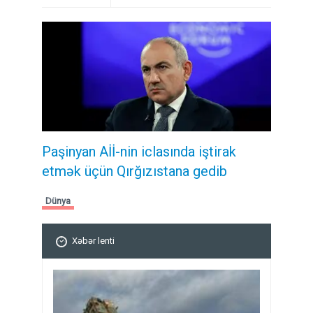
Paşinyan Aİİ-nin iclasında iştirak
etmək üçün Qırğızıstana gedib
Dünya
Xəbər lenti