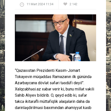
11 Mart 2024 11:34
2 142
Güney Azərbaycan
Mədəniyyət
Müsahibə
İdman
Layihə
Gündəm
“Qazaxıstan Prezidenti Kasım-Jomart
Tokayevin müqəddəs Ramazanın ilk günündə
Cəmiyyət
Azərbaycana dövlət səfəri təsdüfi deyil”.
Xalqcəbhəsi.az xəbər verir ki, bunu millət vəkili
Peşə etikası
Sahib Alıyev bildirib. O, qeyd edib ki, səfər
təkcə ikitərəfli müttəfiqlik əlaqələrin daha da
dərinləşdirilməsi baxımından əhəmiyyət kəsb
Əlaqə