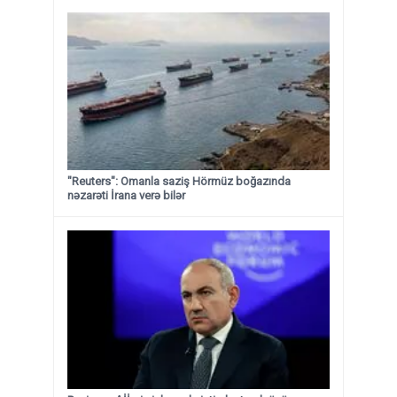
"Reuters": Omanla saziş Hörmüz boğazında
nəzarəti İrana verə bilər