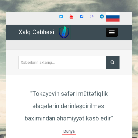
Xalq Cəbhəsi
Close
Siyasət
“Tokayevin səfəri müttəfiqlik
İqtisadiyyat
əlaqələrin dərinləşdirilməsi
Dünya
baxımından əhəmiyyət kəsb edir”
Hadisə
Dünya