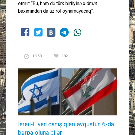
etmir: “Bu, həm də türk birliyinə xidmət
baxımından da az rol oynamayacaq”.
10:58
182
İsrail-Livan danışıqları avqustun 6-da
bərpa oluna bilər