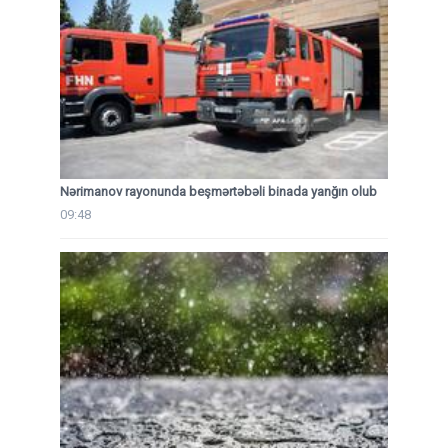
Nərimanov rayonunda beşmərtəbəli binada yanğın olub
09:48