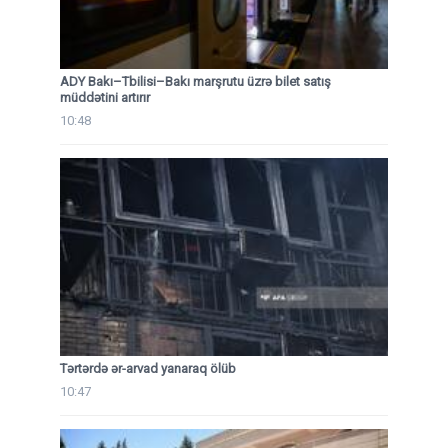
ADY Bakı–Tbilisi–Bakı marşrutu üzrə bilet satış
müddətini artırır
10:48
Tərtərdə ər-arvad yanaraq ölüb
10:47