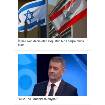
İsrail-Livan danışıqları avqustun 6-da bərpa oluna
bilər
“KTMT-də Ermənistan düyünü”