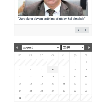
"Zərbələrin davam etdirilməsi kütləvi hal almalıdır"
BE
ÇA
ÇƏ
CA
CÜ
ŞƏ
BZ
1
2
3
4
5
6
7
8
9
10
11
12
13
14
15
16
17
18
19
20
21
22
23
24
25
26
27
28
29
30
31