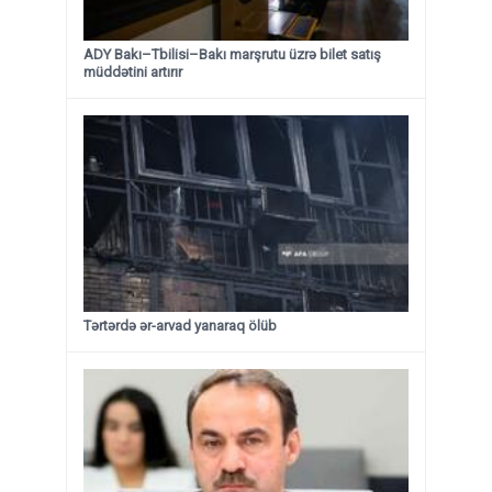
ADY Bakı–Tbilisi–Bakı marşrutu üzrə bilet satış
müddətini artırır
Tərtərdə ər-arvad yanaraq ölüb