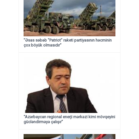
"Əsas səbəb "Patriot" raketi partiyasının həcminin
çox böyük olmasıdır"
“Azərbaycan regional enerji mərkəzi kimi mövqeyini
gücləndirməyə çalışır”