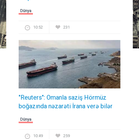
Dünya
10:52
231
"Reuters": Omanla saziş Hörmüz
boğazında nəzarəti İrana verə bilər
Dünya
10:49
259