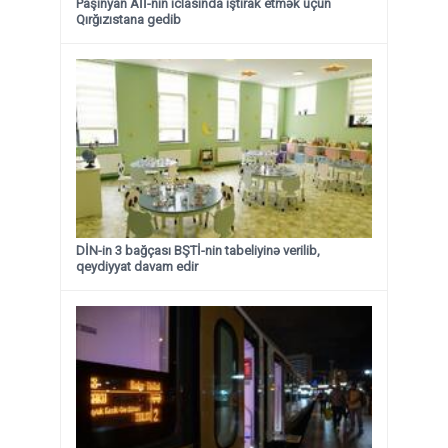
Paşinyan Aİİ-nin iclasında iştirak etmək üçün
Qırğızıstana gedib
DİN-in 3 bağçası BŞTİ-nin tabeliyinə verilib,
qeydiyyat davam edir