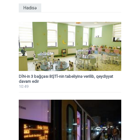
Hadisə
DİN-in 3 bağçası BŞTİ-nin tabeliyinə verilib, qeydiyyat
davam edir
10:49