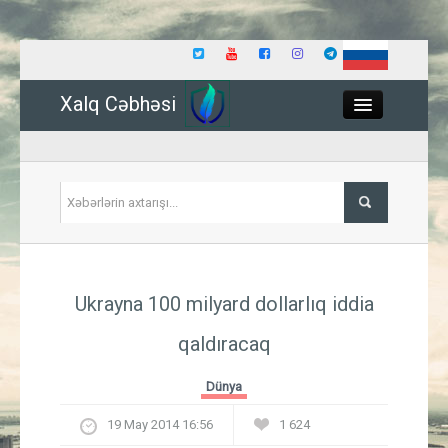
Xalq Cəbhəsi
Close
Siyasət
Ukrayna 100 milyard dollarlıq iddia
İqtisadiyyat
qaldıracaq
Dünya
Dünya
Hadisə
19 May 2014 16:56
1 624