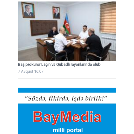
Baş prokuror Laçın və Qubadlı rayonlarında olub
7 Avqust 16:07