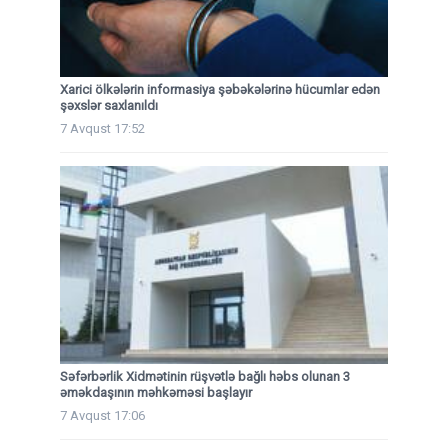
Xarici ölkələrin informasiya şəbəkələrinə hücumlar edən
şəxslər saxlanıldı
7 Avqust 17:52
Səfərbərlik Xidmətinin rüşvətlə bağlı həbs olunan 3
əməkdaşının məhkəməsi başlayır
7 Avqust 17:06