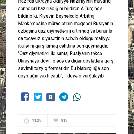
Hazırda Ukrayna Ədliyyə Nazirliyinin müvafiq
sənədləri hazırladığını bildirən A.Turçinov
bildirib ki, Kiyevin Beynəlxalq Arbitraj
Məhkəməsinə müraciətinin məqsədi Rusiyanın
özbaşına qaz qiymətlərini artırmaq və bununla
da təcavüz siyasətinin səbəb olduğu maliyyə
itkilərini qarşılamaq cəhdinə son qoymaqdır.
"Qaz qiymətləri ilə şantaj Rusiyanın təkcə
Ukraynaya deyil, eləcə də digər dövlətlərə qarşı
sevimli təzyiq formatıdır. Bu biabırçılığa son
qoymağın vaxtı çatıb", - deyə o vurğulayıb.
11:29
819