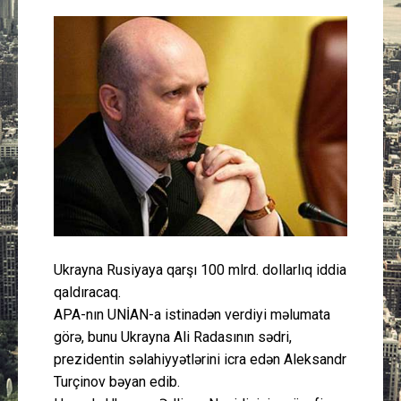
Güney Azərbaycan
Mədəniyyət
Müsahibə
İdman
Layihə
Gündəm
Ukrayna Rusiyaya qarşı 100 mlrd. dollarlıq iddia
qaldıracaq.
Cəmiyyət
APA-nın UNİAN-a istinadən verdiyi məlumata
görə, bunu Ukrayna Ali Radasının sədri,
Peşə etikası
prezidentin səlahiyyətlərini icra edən Aleksandr
Turçinov bəyan edib.
Əlaqə