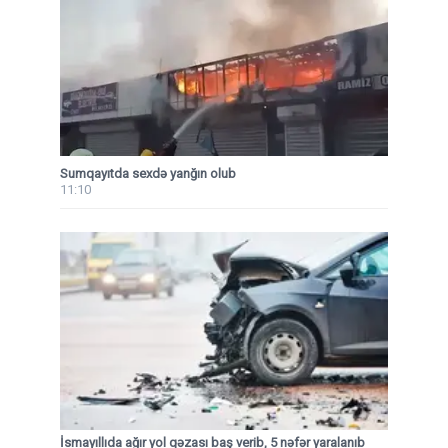
Sumqayıtda sexdə yanğın olub
11:10
İsmayıllıda ağır yol qəzası baş verib, 5 nəfər yaralanıb