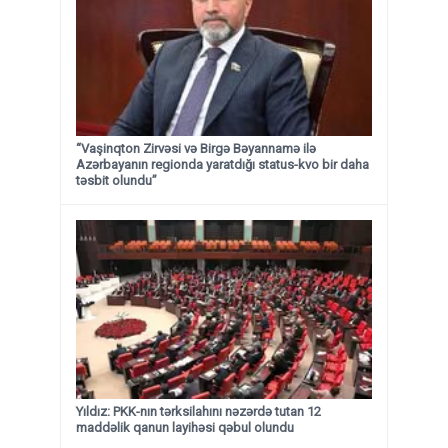
“Vaşinqton Zirvəsi və Birgə Bəyannamə ilə
Azərbayanın regionda yaratdığı status-kvo bir daha
təsbit olundu”
Yıldız: PKK-nın tərksilahını nəzərdə tutan 12
maddəlik qanun layihəsi qəbul olundu ​​​​​​​