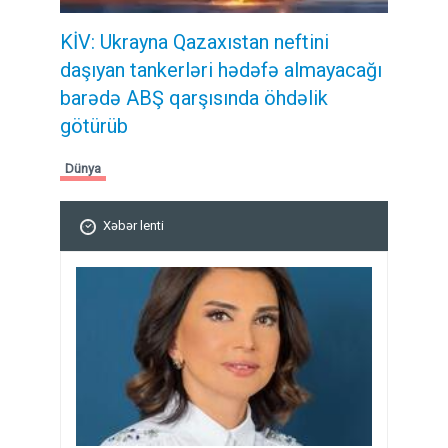
KİV: Ukrayna Qazaxıstan neftini
daşıyan tankerləri hədəfə almayacağı
barədə ABŞ qarşısında öhdəlik
götürüb
Dünya
Xəbər lenti