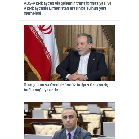
ABŞ-Azərbaycan əlaqələrinin transformasiyası və
Azərbaycanla Ermənistan arasında sülhün yeni
mərhələsi
Əraqçi: İran və Oman Hörmüz boğazı üzrə saziş
bağlamağa yaxındır