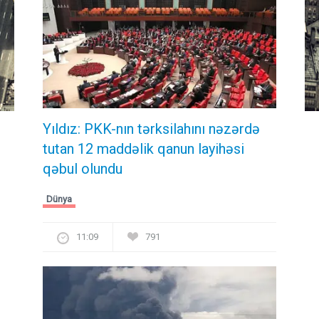
Yıldız: PKK-nın tərksilahını nəzərdə
tutan 12 maddəlik qanun layihəsi
qəbul olundu ​​​​​​​
Dünya
11:09
791