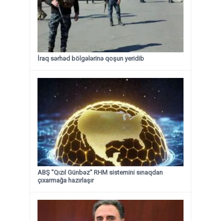
İraq sərhəd bölgələrinə qoşun yeridib
ABŞ "Qızıl Günbəz" RHM sistemini sınaqdan
çıxarmağa hazırlaşır