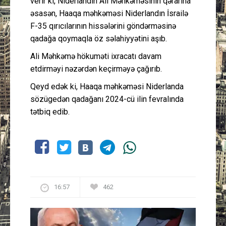
verir ki, Niderlandın Ali Məhkəməsinin qərarına
əsasən, Haaqa məhkəməsi Niderlandın İsrailə
F-35 qırıcılarının hissələrini göndərməsinə
qadağa qoymaqla öz səlahiyyətini aşıb.
Ali Məhkəmə hökuməti ixracatı davam
etdirməyi nəzərdən keçirməyə çağırıb.
Qeyd edək ki, Haaqa məhkəməsi Niderlanda
sözügedən qadağanı 2024-cü ilin fevralında
tətbiq edib.
16:57
462