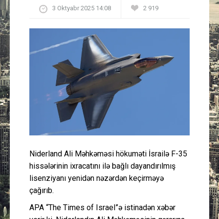
3 Oktyabr 2025 14:08
2 919
Güney Azərbaycan
Mədəniyyət
Müsahibə
İdman
Layihə
Gündəm
Niderland Ali Məhkəməsi hökuməti İsrailə F-35
Cəmiyyət
hissələrinin ixracatını ilə bağlı dayandırılmış
lisenziyanı yenidən nəzərdən keçirməyə
Peşə etikası
çağırıb.
APA “The Times of Israel”ə istinadən xəbər
Əlaqə