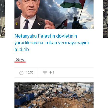
Netanyahu Fələstin dövlətinin
yaradılmasına imkan verməyəcəyini
bildirib
Dünya
16:55
441