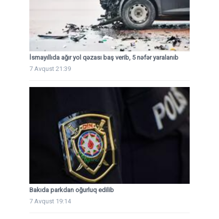
İsmayıllıda ağır yol qəzası baş verib, 5 nəfər yaralanıb
7 Avqust 21:39
Bakıda parkdan oğurluq edilib
7 Avqust 19:14