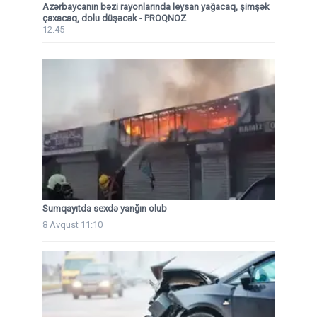
Azərbaycanın bəzi rayonlarında leysan yağacaq, şimşək
çaxacaq, dolu düşəcək - PROQNOZ
12:45
Sumqayıtda sexdə yanğın olub
8 Avqust 11:10