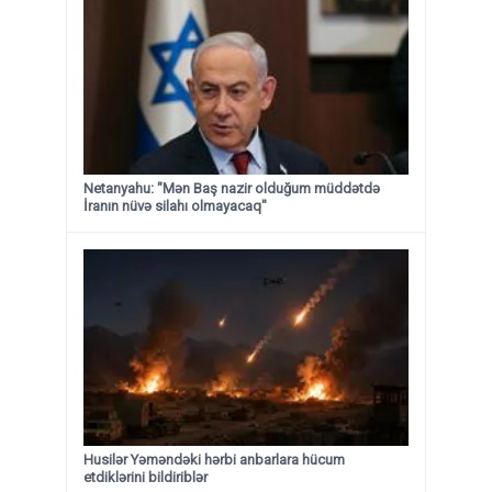
Netanyahu: "Mən Baş nazir olduğum müddətdə
İranın nüvə silahı olmayacaq"
Husilər Yəməndəki hərbi anbarlara hücum
etdiklərini bildiriblər