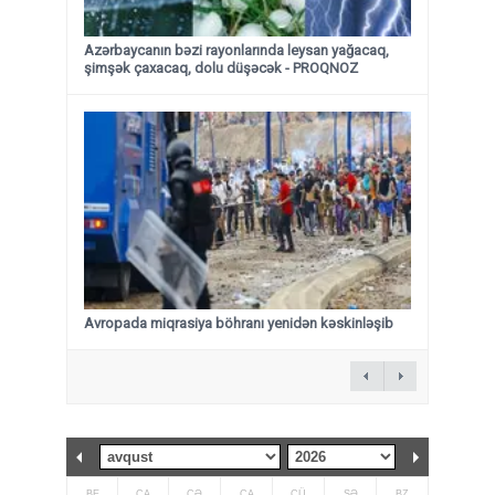
Azərbaycanın bəzi rayonlarında leysan yağacaq,
şimşək çaxacaq, dolu düşəcək - PROQNOZ
Avropada miqrasiya böhranı yenidən kəskinləşib
BE
ÇA
ÇƏ
CA
CÜ
ŞƏ
BZ