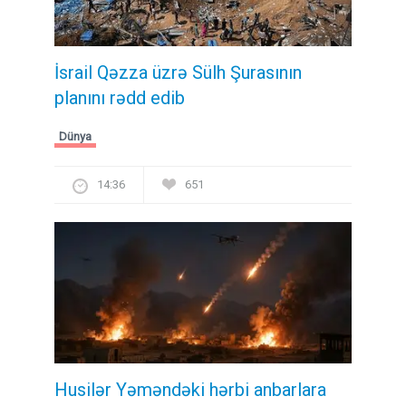
İsrail Qəzza üzrə Sülh Şurasının
planını rədd edib
Dünya
14:36
651
Husilər Yəməndəki hərbi anbarlara