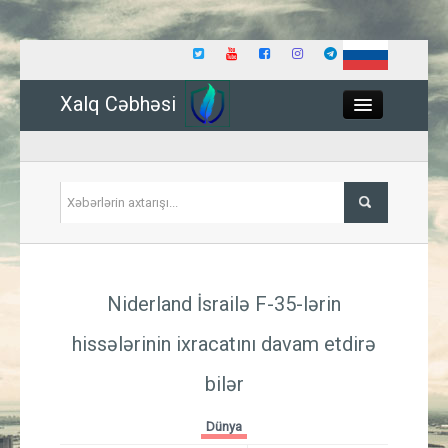
Xalq Cəbhəsi
Close
Siyasət
Niderland İsrailə F-35-lərin
İqtisadiyyat
hissələrinin ixracatını davam etdirə
Dünya
bilər
Hadisə
Dünya