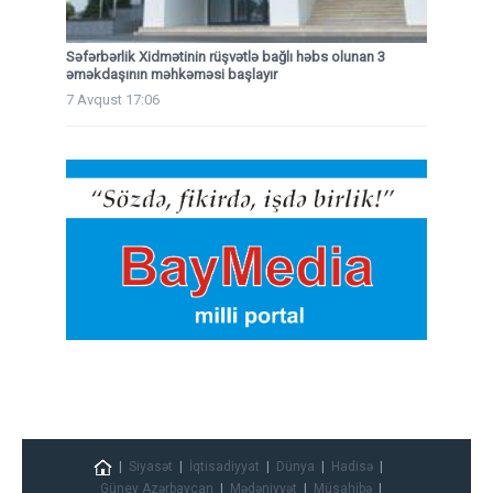
Səfərbərlik Xidmətinin rüşvətlə bağlı həbs olunan 3
əməkdaşının məhkəməsi başlayır
7 Avqust 17:06
Siyasət
İqtisadiyyat
Dünya
Hadisə
Güney Azərbaycan
Mədəniyyət
Müsahibə