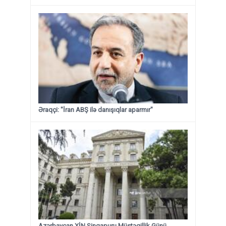
Əraqçi: "İran ABŞ ilə danışıqlar aparmır"
Azərbaycan XİN Sinqapuru Müstəqillik Günü