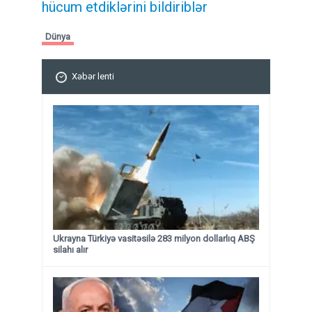
hücum etdiklərini bildiriblər
Dünya
Xəbər lenti
Ukrayna Türkiyə vasitəsilə 283 milyon dollarlıq ABŞ
silahı alır