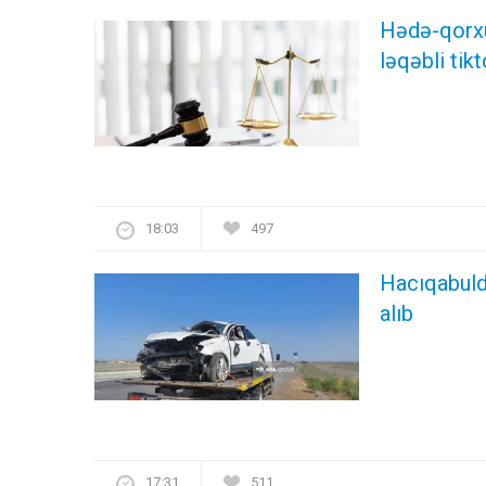
Hədə-qorxu 
ləqəbli ti
18:03
497
Hacıqabulda
alıb
17:31
511