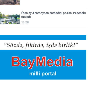
Ötən ay Azərbaycan sərhədini pozan 19 əcnəbi
tutulub
13:28