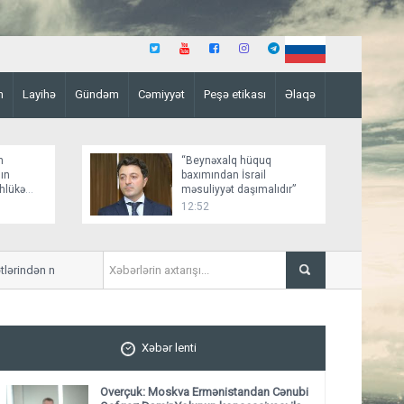
n
Layihə
Gündəm
Cəmiyyət
Peşə etikası
Əlaqə
n
“Beynəxalq hüquq
ın
baxımından İsrail
əhlükə
məsuliyyət daşımalıdır”
12:52
dən narahatlığını çatdırıb
6 marşrutun hərəkəti alterna
Xəbər lenti
Overçuk: Moskva Ermənistandan Cənubi