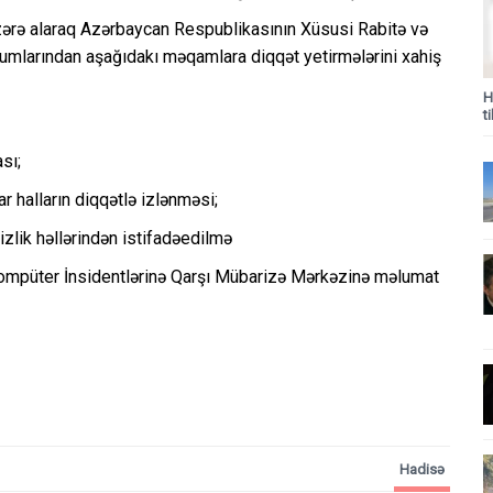
ərə alaraq Azərbaycan Respublikasının Xüsusi Rabitə və
rumlarından aşağıdakı məqamlara diqqət yetirmələrini xahiş
H
t
sı;
ar halların diqqətlə izlənməsi;
zlik həllərindən istifadəedilmə
ompüter İnsidentlərinə Qarşı Mübarizə Mərkəzinə məlumat
Hadisə