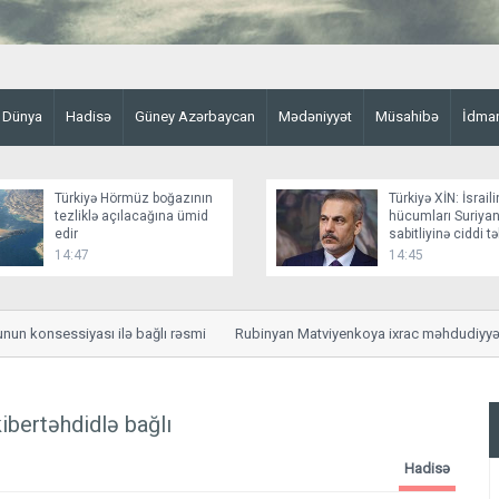
Dünya
Hadisə
Güney Azərbaycan
Mədəniyyət
Müsahibə
İdma
Türkiyə Hörmüz boğazının
Türkiyə XİN: İsraili
tezliklə açılacağına ümid
hücumları Suriyan
edir
sabitliyinə ciddi t
yaradır
14:47
14:45
onsessiyası ilə bağlı rəsmi
Rubinyan Matviyenkoya ixrac məhdudiyyətlərin
ibertəhdidlə bağlı
Hadisə