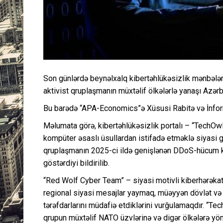
Son günlərdə beynəlxalq kibertəhlükəsizlik mənbələr
aktivist qruplaşmanın müxtəlif ölkələrlə yanaşı Azərba
Bu barədə “APA-Economics”ə Xüsusi Rabitə və İnforma
Məlumata görə, kibertəhlükəsizlik portalı – “TechOwl
kompüter əsaslı üsullardan istifadə etməklə siyasi g
qruplaşmanın 2025-ci ildə genişlənən DDoS-hücum k
göstərdiyi bildirilib.
“Red Wolf Cyber Team” – siyasi motivli kiberhərəka
regional siyasi mesajlar yaymaq, müəyyən dövlət və t
tərəfdarlarını müdafiə etdiklərini vurğulamaqdır. “Te
qrupun müxtəlif NATO üzvlərinə və digər ölkələrə yön