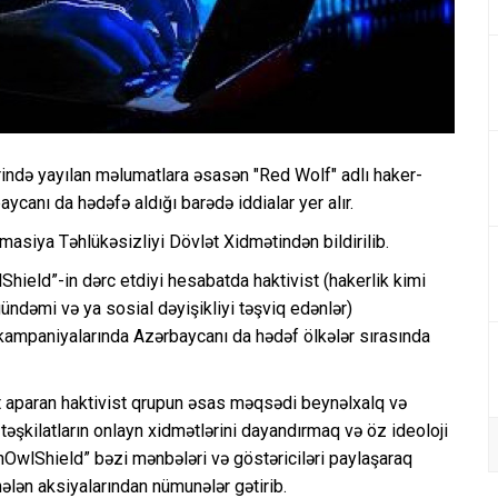
ində yayılan məlumatlara əsasən "Red Wolf" adlı haker-
ycanı da hədəfə aldığı barədə iddialar yer alır.
siya Təhlükəsizliyi Dövlət Xidmətindən bildirilib.
Shield”-in dərc etdiyi hesabatda haktivist (hakerlik kimi
ündəmi və ya sosial dəyişikliyi təşviq edənlər)
ampaniyalarında Azərbaycanı da hədəf ölkələr sırasında
t aparan haktivist qrupun əsas məqsədi beynəlxalq və
əşkilatların onlayn xidmətlərini dayandırmaq və öz ideoloji
chOwlShield” bəzi mənbələri və göstəriciləri paylaşaraq
ələn aksiyalarından nümunələr gətirib.