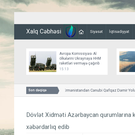
Xalq Cəbhəsi
Siyasət
İqtisadiyyat
Avropa Komissiyası Aİ
ölkələrini Ukraynaya HHM
raketləri verməyə çağırıb
15:13
Overçuk: Moskva Ermənistandan Cənubi Qafqaz Dəmir Yolunun k
Son dəqiqə
bildiriş almayıb
Dövlət Xidməti Azərbaycan qurumlarına k
xəbərdarlıq edib