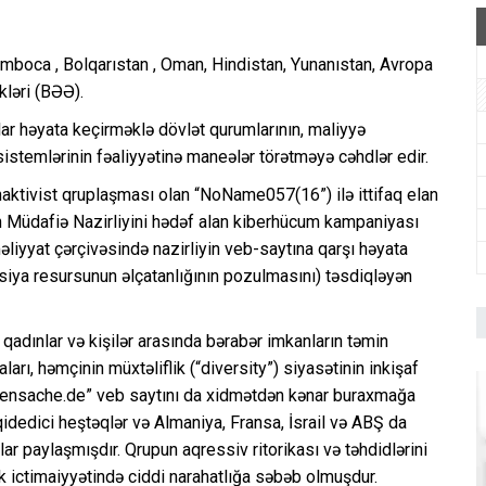
Kamboca , Bolqarıstan , Oman, Hindistan, Yunanıstan, Avropa
kləri (BƏƏ).
ar həyata keçirməklə dövlət qurumlarının, maliyyə
a sistemlərinin fəaliyyətinə maneələr törətməyə cəhdlər edir.
aktivist qruplaşması olan “NoName057(16”) ilə ittifaq elan
n Müdafiə Nazirliyini hədəf alan kiberhücum kampaniyası
liyyat çərçivəsində nazirliyin veb-saytına qarşı həyata
iya resursunun əlçatanlığının pozulmasını) təsdiqləyən
adınlar və kişilər arasında bərabər imkanların təmin
rı, həmçinin müxtəliflik (“diversity”) siyasətinin inkişaf
innensache.de” veb saytını da xidmətdən kənar buraxmağa
dedici heştəqlər və Almaniya, Fransa, İsrail və ABŞ da
ar paylaşmışdır. Qrupun aqressiv ritorikası və təhdidlərini
k ictimaiyyətində ciddi narahatlığa səbəb olmuşdur.