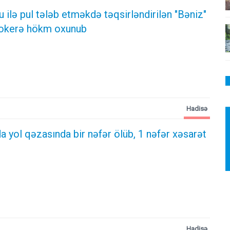
ilə pul tələb etməkdə təqsirləndirilən "Bəniz"
ktokerə hökm oxunub
Hadisə
 yol qəzasında bir nəfər ölüb, 1 nəfər xəsarət
Hadisə