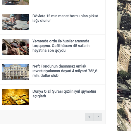
Dövlətə 12 min manat borcu olan şirkət
ləğv olunur
Yəməndə ordu ilə husilər arasında
toqquşma: Qəfil hücum 45 nəfərin
həyatına son qoydu
Neft Fondunun daşınmaz əmlak
investisiyalarının dəyəri 4 milyard 752,8
mln. dollar olub
Dünya Qızıl Şurası qızılın iyul qiymətini
açıqladı