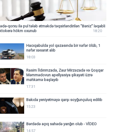
ədə-qorxu ilə pul tələb etməkdə təqsirləndirilən "Bəniz" ləqəbli
iktokerə hökm oxunub
18:20
Hacıqabulda yol qəzasında bir nəfər ölüb, 1
nəfər xəsarət alıb
18:03
Rasim İldırımzadə, Zaur Mirzəzadə və Qoşqar
Məmmədovun apellyasiya şikayəti üzrə
məhkəmə başlayıb
17:31
Bakıda yeniyetməyə qarşı soyğunçuluq edilib
15:23
Bərdədə açıq sahədə yanğın olub - VİDEO
14:57