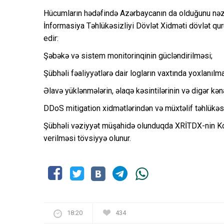
Hücumların hədəfində Azərbaycanın da olduğunu nəz
İnformasiya Təhlükəsizliyi Dövlət Xidməti dövlət qu
edir:
Şəbəkə və sistem monitorinqinin gücləndirilməsi;
Şübhəli fəaliyyətlərə dair logların vaxtında yoxlanılma
Əlavə yüklənmələrin, əlaqə kəsintilərinin və digər kən
DDoS mitigation xidmətlərindən və müxtəlif təhlükəsi
Şübhəli vəziyyət müşahidə olunduqda XRİTDX-nin K
verilməsi tövsiyyə olunur.
18:20
434