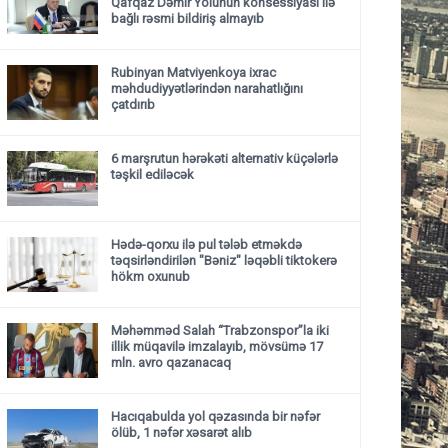
Qafqaz Dəmir Yolunun konsessiyası ilə
bağlı rəsmi bildiriş almayıb
Rubinyan Matviyenkoya ixrac
məhdudiyyətlərindən narahatlığını
çatdırıb
6 marşrutun hərəkəti alternativ küçələrlə
təşkil ediləcək
Hədə-qorxu ilə pul tələb etməkdə
təqsirləndirilən "Bəniz" ləqəbli tiktokerə
hökm oxunub
Məhəmməd Salah “Trabzonspor”la iki
illik müqavilə imzalayıb, mövsümə 17
mln. avro qazanacaq
Hacıqabulda yol qəzasında bir nəfər
ölüb, 1 nəfər xəsarət alıb