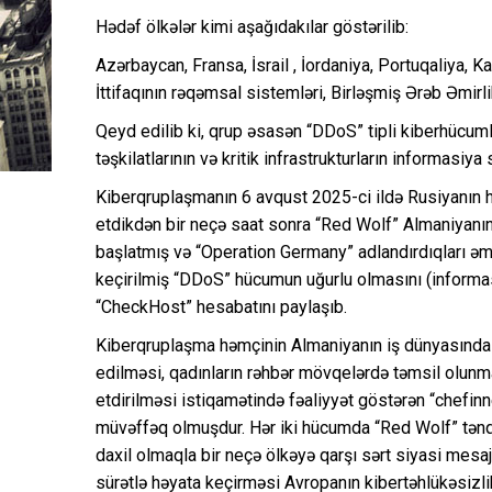
Hədəf ölkələr kimi aşağıdakılar göstərilib:
Azərbaycan, Fransa, İsrail , İordaniya, Portuqaliya, 
İttifaqının rəqəmsal sistemləri, Birləşmiş Ərəb Əmirli
Qeyd edilib ki, qrup əsasən “DDoS” tipli kiberhücuml
təşkilatlarının və kritik infrastrukturların informasiy
Kiberqruplaşmanın 6 avqust 2025-ci ildə Rusiyanın h
etdikdən bir neçə saat sonra “Red Wolf” Almaniyanı
başlatmış və “Operation Germany” adlandırdıqları əmə
keçirilmiş “DDoS” hücumun uğurlu olmasını (informas
“CheckHost” hesabatını paylaşıb.
Kiberqruplaşma həmçinin Almaniyanın iş dünyasında q
edilməsi, qadınların rəhbər mövqelərdə təmsil olunmala
etdirilməsi istiqamətində fəaliyyət göstərən “chef
müvəffəq olmuşdur. Hər iki hücumda “Red Wolf” tənqi
daxil olmaqla bir neçə ölkəyə qarşı sərt siyasi mesajl
sürətlə həyata keçirməsi Avropanın kibertəhlükəsizli