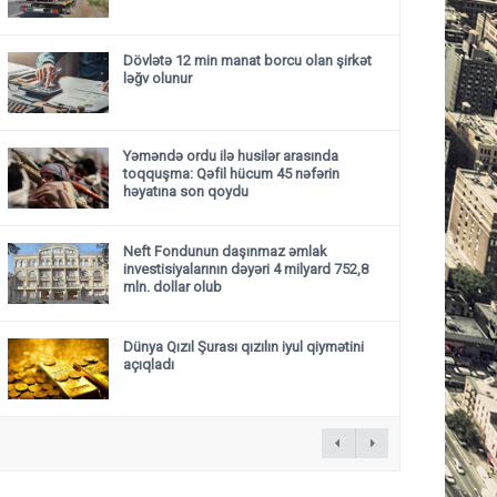
Dövlətə 12 min manat borcu olan şirkət
ləğv olunur
Yəməndə ordu ilə husilər arasında
toqquşma: Qəfil hücum 45 nəfərin
həyatına son qoydu
Neft Fondunun daşınmaz əmlak
investisiyalarının dəyəri 4 milyard 752,8
mln. dollar olub
Dünya Qızıl Şurası qızılın iyul qiymətini
açıqladı