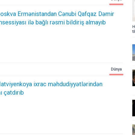
oskva Ermənistandan Cənubi Qafqaz Dəmir
sessiyası ilə bağlı rəsmi bildiriş almayıb
H
t
Dünya
atviyenkoya ixrac məhdudiyyətlərindən
ı çatdırıb