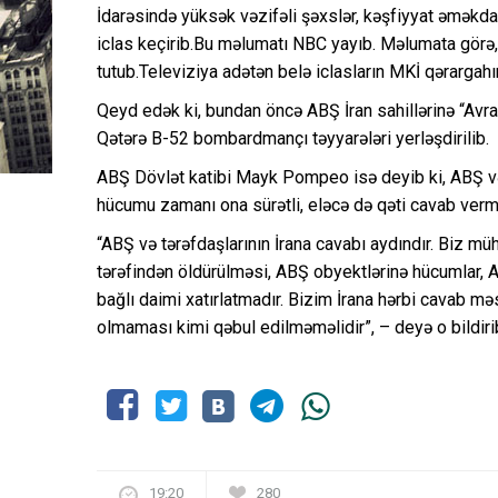
İdarəsində yüksək vəzifəli şəxslər, kəşfiyyat əməkdaşl
iclas keçirib.Bu məlumatı NBC yayıb. Məlumata görə, 
tutub.Televiziya adətən belə iclasların MKİ qərargah
Qeyd edək ki, bundan öncə ABŞ İran sahillərinə “Avr
Qətərə B-52 bombardmançı təyyarələri yerləşdirilib.
ABŞ Dövlət katibi Mayk Pompeo isə deyib ki, ABŞ və 
hücumu zamanı ona sürətli, eləcə də qəti cavab vermə
“ABŞ və tərəfdaşlarının İrana cavabı aydındır. Biz mü
tərəfindən öldürülməsi, ABŞ obyektlərinə hücumlar, 
bağlı daimi xatırlatmadır. Bizim İrana hərbi cavab mə
olmaması kimi qəbul edilməməlidir”, – deyə o bildiri
19:20
280