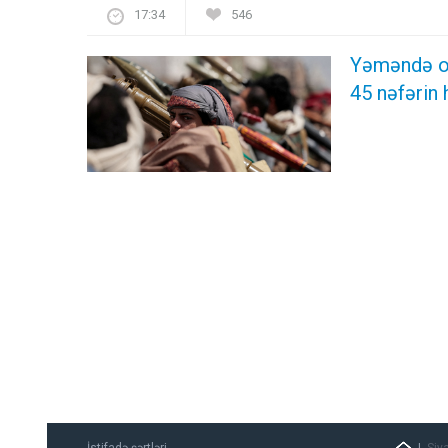
17:34
546
Yəməndə or
45 nəfərin
İstifadə şərtləri
Siy