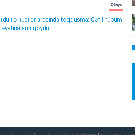
Dünya
du ilə husilər arasında toqquşma: Qəfil hücum
 həyatına son qoydu
asət
İqtisadiyyat
Dünya
Hadisə
Güney Azərbaycan
Mədəniyyət
Müsah