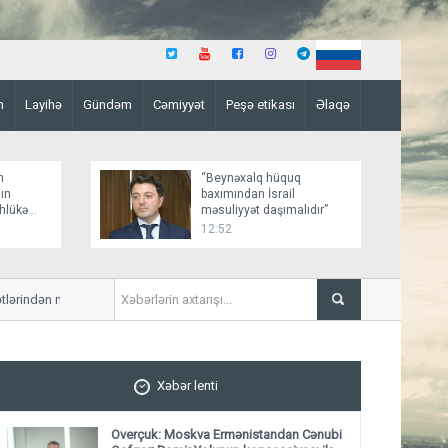
n
Layihə
Gündəm
Cəmiyyət
Peşə etikası
Əlaqə
n
“Beynəxalq hüquq
ın
baxımından İsrail
əhlükə
məsuliyyət daşımalıdır”
12:52
dən narahatlığını çatdırıb
6 marşrutun hərəkəti alterna
Xəbər lenti
Overçuk: Moskva Ermənistandan Cənubi