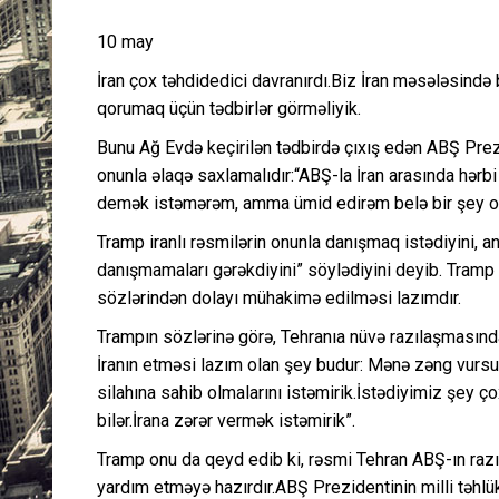
10 may
İran çox təhdidedici davranırdı.Biz İran məsələsində
qorumaq üçün tədbirlər görməliyik.
Bunu Ağ Evdə keçirilən tədbirdə çıxış edən ABŞ Prezid
onunla əlaqə saxlamalıdır:“ABŞ-la İran arasında hərb
demək istəmərəm, amma ümid edirəm belə bir şey o
Tramp iranlı rəsmilərin onunla danışmaq istədiyini, a
danışmamaları gərəkdiyini” söylədiyini deyib. Tramp b
sözlərindən dolayı mühakimə edilməsi lazımdır.
Trampın sözlərinə görə, Tehranıa nüvə razılaşmasından
İranın etməsi lazım olan şey budur: Mənə zəng vursun
silahına sahib olmalarını istəmirik.İstədiyimiz şey ç
bilər.İrana zərər vermək istəmirik”.
Tramp onu da qeyd edib ki, rəsmi Tehran ABŞ-ın razıl
yardım etməyə hazırdır.ABŞ Prezidentinin milli təhlü