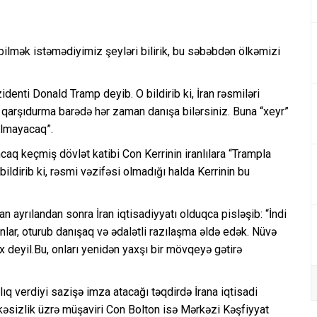
 bilmək istəmədiyimiz şeyləri bilirik, bu səbəbdən ölkəmizi
enti Donald Tramp deyib. O bildirib ki, İran rəsmiləri
i qarşıdurma barədə hər zaman danışa bilərsiniz. Buna “xeyr”
lmayacaq”.
ncaq keçmiş dövlət katibi Con Kerrinin iranlılara “Trampla
ildirib ki, rəsmi vəzifəsi olmadığı halda Kerrinin bu
 ayrılandan sonra İran iqtisadiyyatı olduqca pisləşib: “İndi
lar, oturub danışaq və ədalətli razılaşma əldə edək. Nüvə
ox deyil.Bu, onları yenidən yaxşı bir mövqeyə gətirə
ıq verdiyi sazişə imza atacağı təqdirdə İrana iqtisadi
kəsizlik üzrə müşaviri Con Bolton isə Mərkəzi Kəşfiyyat