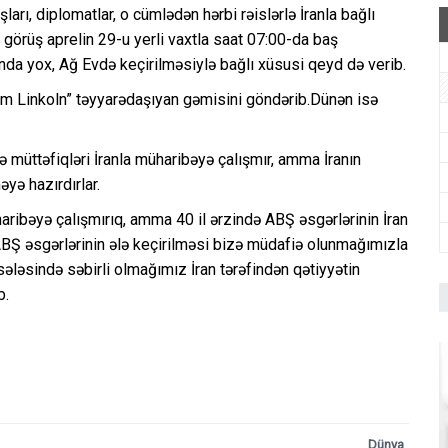
arı, diplomatlar, o cümlədən hərbi rəislərlə İranla bağlı
görüş aprelin 29-u yerli vaxtla saat 07:00-da baş
ında yox, Ağ Evdə keçirilməsiylə bağlı xüsusi qeyd də verib.
am Linkoln” təyyarədaşıyan gəmisini göndərib.Dünən isə
müttəfiqləri İranla müharibəyə çalışmır, amma İranın
yə hazırdırlar.
haribəyə çalışmırıq, amma 40 il ərzində ABŞ əsgərlərinin İran
ABŞ əsgərlərinin ələ keçirilməsi bizə müdafiə olunmağımızla
sələsində səbirli olmağımız İran tərəfindən qətiyyətin
b.
Dünya