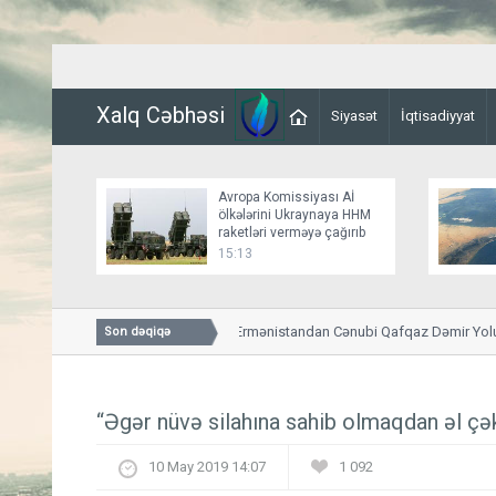
Xalq Cəbhəsi
Siyasət
İqtisadiyyat
Avropa Komissiyası Aİ
ölkələrini Ukraynaya HHM
raketləri verməyə çağırıb
15:13
Overçuk: Moskva Ermənistandan Cənubi Qafqaz Dəmir Yolunun 
Son dəqiqə
bildiriş almayıb
“Əgər nüvə silahına sahib olmaqdan əl ç
10 May 2019 14:07
1 092