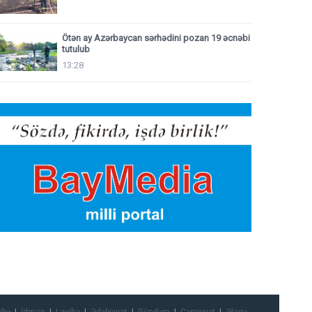
Ötən ay Azərbaycan sərhədini pozan 19 əcnəbi
tutulub
13:28
ibə
İdman
Layihə
Ədəbiyyat
Gündəm
Cəmiyyət
Əlaqə