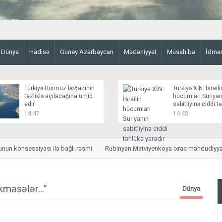
Dünya
Hadisə
Güney Azərbaycan
Mədəniyyət
Müsahibə
İdma
Türkiyə Hörmüz boğazının
Türkiyə XİN: İsraili
tezliklə açılacağına ümid
hücumları Suriyan
edir
sabitliyinə ciddi t
yaradır
14:47
14:45
konsessiyası ilə bağlı rəsmi
Rubinyan Matviyenkoya ixrac məhdudiyyətlərin
əkməsələr…”
Dünya