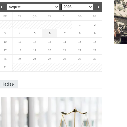
BE
ÇA
ÇƏ
CA
CÜ
ŞƏ
BZ
1
2
3
4
5
6
7
8
9
10
11
12
13
14
15
16
17
18
19
20
21
22
23
24
25
26
27
28
29
30
31
Hadisə