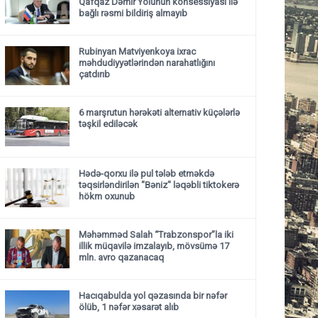
Qafqaz Dəmir Yolunun konsessiyası ilə
bağlı rəsmi bildiriş almayıb
Rubinyan Matviyenkoya ixrac
məhdudiyyətlərindən narahatlığını
çatdırıb
6 marşrutun hərəkəti alternativ küçələrlə
təşkil ediləcək
Hədə-qorxu ilə pul tələb etməkdə
təqsirləndirilən "Bəniz" ləqəbli tiktokerə
hökm oxunub
Məhəmməd Salah “Trabzonspor”la iki
illik müqavilə imzalayıb, mövsümə 17
mln. avro qazanacaq
Hacıqabulda yol qəzasında bir nəfər
ölüb, 1 nəfər xəsarət alıb