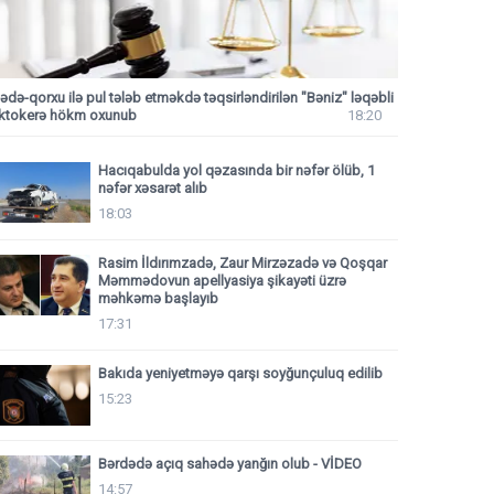
ədə-qorxu ilə pul tələb etməkdə təqsirləndirilən "Bəniz" ləqəbli
iktokerə hökm oxunub
18:20
Hacıqabulda yol qəzasında bir nəfər ölüb, 1
nəfər xəsarət alıb
18:03
Rasim İldırımzadə, Zaur Mirzəzadə və Qoşqar
Məmmədovun apellyasiya şikayəti üzrə
məhkəmə başlayıb
17:31
Bakıda yeniyetməyə qarşı soyğunçuluq edilib
15:23
Bərdədə açıq sahədə yanğın olub - VİDEO
14:57