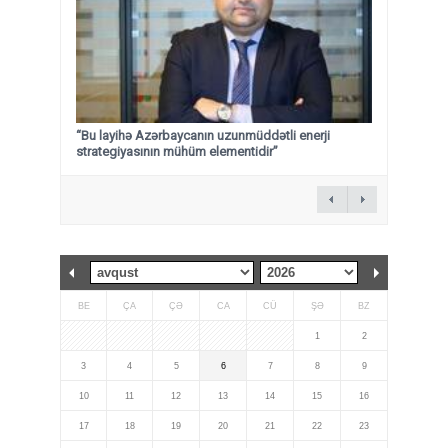
“Bu layihə Azərbaycanın uzunmüddətli enerji
strategiyasının mühüm elementidir”
BE
ÇA
ÇƏ
CA
CÜ
ŞƏ
BZ
1
2
3
4
5
6
7
8
9
10
11
12
13
14
15
16
17
18
19
20
21
22
23