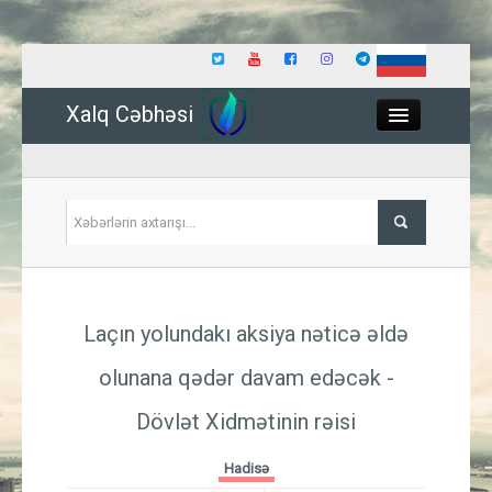
Xalq Cəbhəsi
Close
Siyasət
Laçın yolundakı aksiya nəticə əldə
İqtisadiyyat
olunana qədər davam edəcək -
Dünya
Dövlət Xidmətinin rəisi
Hadisə
Hadisə