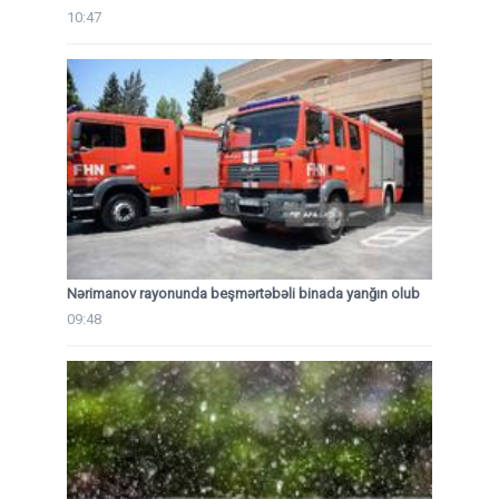
10:47
Nərimanov rayonunda beşmərtəbəli binada yanğın olub
09:48