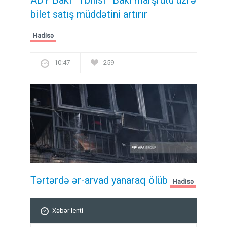
ADY Bakı–Tbilisi–Bakı marşrutu üzrə
bilet satış müddətini artırır
Hadisə
10:47
259
Tərtərdə ər-arvad yanaraq ölüb
Hadisə
Xəbər lenti