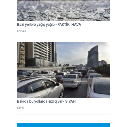
Bəzi yerlərə yağış yağıb - FAKTİKİ HAVA
09:48
Bakıda bu yollarda sıxlıq var - SİYAHI
08:51