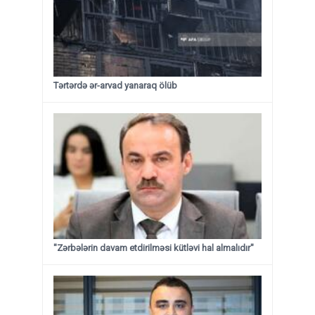
Tərtərdə ər-arvad yanaraq ölüb
"Zərbələrin davam etdirilməsi kütləvi hal almalıdır"