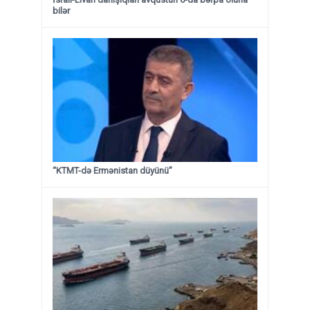
bilər
“KTMT-də Ermənistan düyünü”