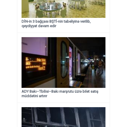
DİN-in 3 bağçası BŞTİ-nin tabeliyinə verilib,
qeydiyyat davam edir
ADY Bakı–Tbilisi–Bakı marşrutu üzrə bilet satış
müddətini artırır