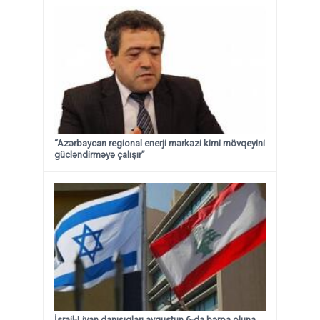
“Azərbaycan regional enerji mərkəzi kimi mövqeyini
gücləndirməyə çalışır”
İsrail-Livan danışıqları avqustun 6-da bərpa oluna