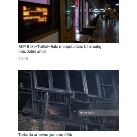
ADY Bakı–Tbilisi–Bakı marşrutu üzrə bilet satış
müddətini artırır
10:48
Tərtərdə ər-arvad yanaraq ölüb