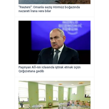
"Reuters": Omanla saziş Hörmüz boğazında
nəzarəti İrana verə bilər
Paşinyan Aİİ-nin iclasında iştirak etmək üçün
Qırğızıstana gedib