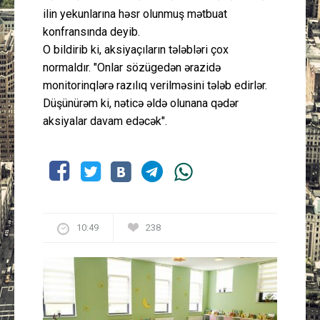
ilin yekunlarına həsr olunmuş mətbuat
konfransında deyib.
O bildirib ki, aksiyaçıların tələbləri çox
normaldır. "Onlar sözügedən ərazidə
monitorinqlərə razılıq verilməsini tələb edirlər.
Düşünürəm ki, nəticə əldə olunana qədər
aksiyalar davam edəcək".
10:49
238