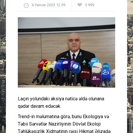
6 Yanvar 2023 12:59
5 999
Güney Azərbaycan
Mədəniyyət
Müsahibə
İdman
Layihə
Gündəm
Cəmiyyət
Laçın yolundakı aksiya nəticə əldə olunana
qədər davam edəcək.
Peşə etikası
Trend-in məlumatına görə, bunu Ekologiya və
Təbii Sərvətlər Nazirliyinin Dövlət Ekoloji
Əlaqə
Təhlükəsizlik Xidmətinin rəisi Hikmət Əlizadə