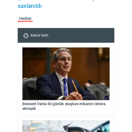
saxlanıldı
Hadisə
Xəbər lenti
Bessent İranla 60 günlük atəşkəs imkanını istisna
etməyib