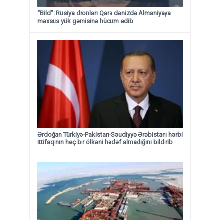
“Bild”: Rusiya dronları Qara dənizdə Almaniyaya
məxsus yük gəmisinə hücum edib
Ərdoğan Türkiyə-Pakistan-Səudiyyə Ərəbistanı hərbi
ittifaqının heç bir ölkəni hədəf almadığını bildirib