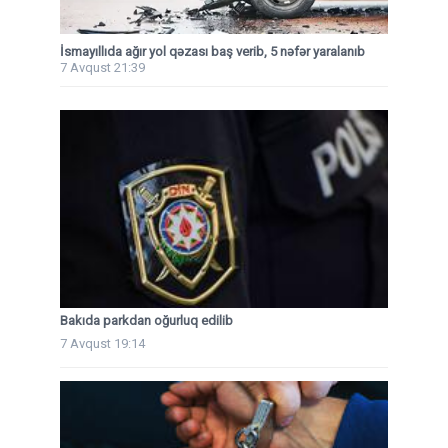
İsmayıllıda ağır yol qəzası baş verib, 5 nəfər yaralanıb
7 Avqust 21:39
Bakıda parkdan oğurluq edilib
7 Avqust 19:14