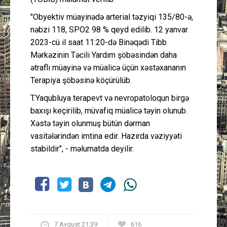
"Obyektiv müayinədə arterial təzyiqi 135/80-ə,
nəbzi 118, SPO2 98 % qeyd edilib. 12 yanvar
2023-cü il saat 11:20-də Binəqədi Tibb
Mərkəzinin Təcili Yardım şöbəsindən daha
ətraflı müayinə və müalicə üçün xəstəxananın
Terapiya şöbəsinə köçürülüb.
T.Yaqubluya terapevt və nevropatoloqun birgə
baxışı keçirilib, müvafiq müalicə təyin olunub.
Xəstə təyin olunmuş bütün dərman
vasitələrindən imtina edir. Hazırda vəziyyəti
stabildir", - məlumatda deyilir.
7 Avqust 21:39
616