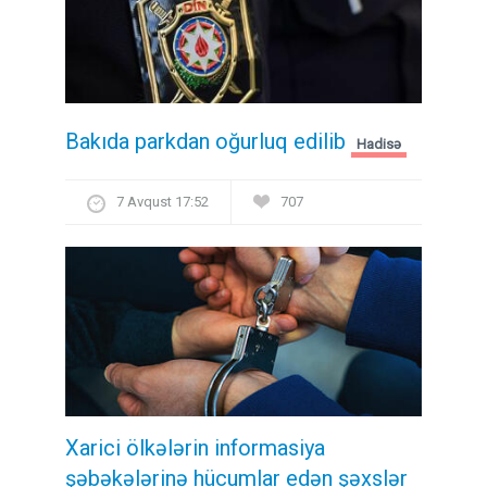
Bakıda parkdan oğurluq edilib
Hadisə
7 Avqust 17:52
707
Xarici ölkələrin informasiya
şəbəkələrinə hücumlar edən şəxslər