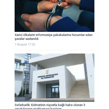
Xarici ölkələrin informasiya şəbəkələrinə hücumlar edən
şəxslər saxlanıldı
7 Avqust 17:52
Səfərbərlik Xidmətinin rüşvətlə bağlı həbs olunan 3
əməkdaşının məhkəməsi başlayır