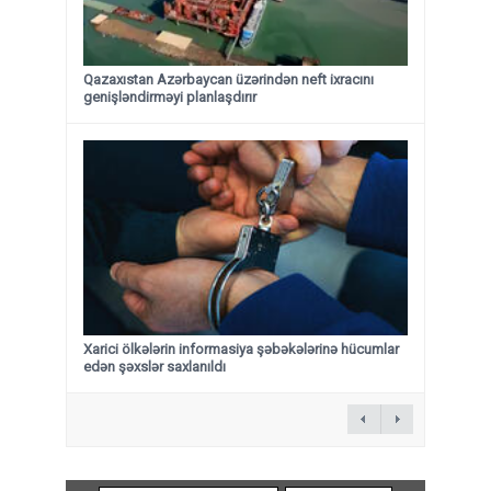
Qazaxıstan Azərbaycan üzərindən neft ixracını
genişləndirməyi planlaşdırır
Xarici ölkələrin informasiya şəbəkələrinə hücumlar
edən şəxslər saxlanıldı