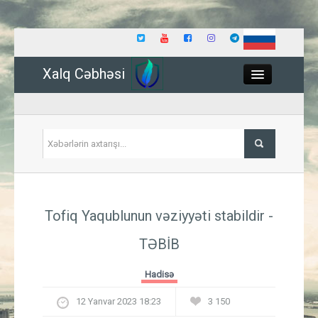
Xalq Cəbhəsi
Close
Siyasət
Tofiq Yaqublunun vəziyyəti stabildir -
İqtisadiyyat
TƏBİB
Dünya
Hadisə
Hadisə
12 Yanvar 2023 18:23
3 150