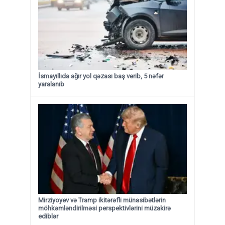
İsmayıllıda ağır yol qəzası baş verib, 5 nəfər
yaralanıb
Mirziyoyev və Tramp ikitərəfli münasibətlərin
möhkəmləndirilməsi perspektivlərini müzakirə
ediblər