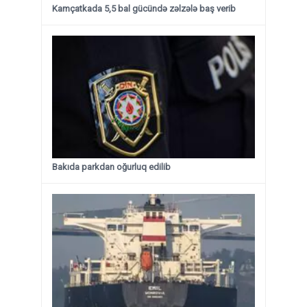
Kamçatkada 5,5 bal gücündə zəlzələ baş verib
Bakıda parkdan oğurluq edilib