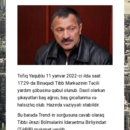
Güney Azərbaycan
Mədəniyyət
Müsahibə
İdman
Layihə
Tofiq Yaqublu 11 yanvar 2022-ci ildə saat
Gündəm
17:29-da Binəqədi Tibb Mərkəzinin Təcili
yardım şöbəsinə qəbul olunub. Daxil olarkən
Cəmiyyət
şikayətləri baş ağrısı, baş gicəllənmə və
halsızlıq olub. Hazırda vəziyyəti stabildir.
Peşə etikası
Bu barədə Trend-in sorğusuna cavab olaraq
Tibbi Ərazi Bölmələrini İdarəetmə Birliyindən
Əlaqə
(TƏBİB) məlumat verilib.