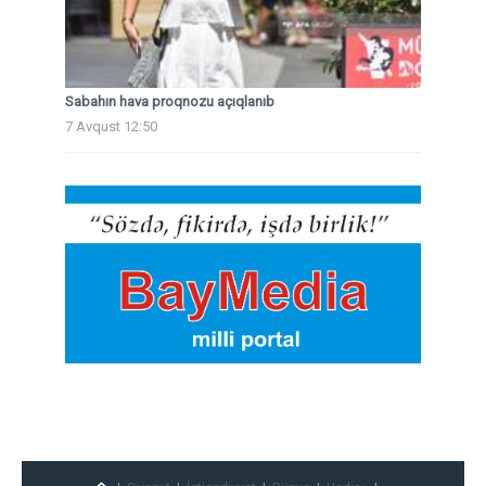
Sabahın hava proqnozu açıqlanıb
7 Avqust 12:50