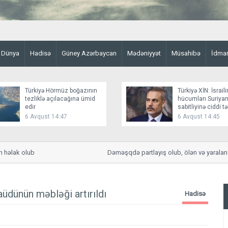
Dünya
Hadisə
Güney Azərbaycan
Mədəniyyət
Müsahibə
İdma
Türkiyə Hörmüz boğazının
Türkiyə XİN: İsraili
tezliklə açılacağına ümid
hücumları Suriyan
edir
sabitliyinə ciddi t
yaradır
6 Avqust 14:47
6 Avqust 14:45
lak olub
Dəməşqdə partlayış olub, ölən və yaralananla
üdünün məbləği artırıldı
Hadisə