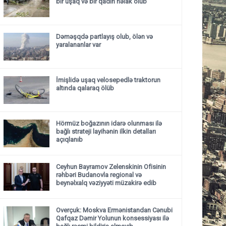
bir uşaq və bir qadın həlak olub
Dəməşqdə partlayış olub, ölən və
yaralananlar var
İmişlidə uşaq velosepedlə traktorun
altında qalaraq ölüb
Hörmüz boğazının idarə olunması ilə
bağlı strateji layihənin ilkin detalları
açıqlanıb
Ceyhun Bayramov Zelenskinin Ofisinin
rəhbəri Budanovla regional və
beynəlxalq vəziyyəti müzakirə edib
Overçuk: Moskva Ermənistandan Cənubi
Qafqaz Dəmir Yolunun konsessiyası ilə