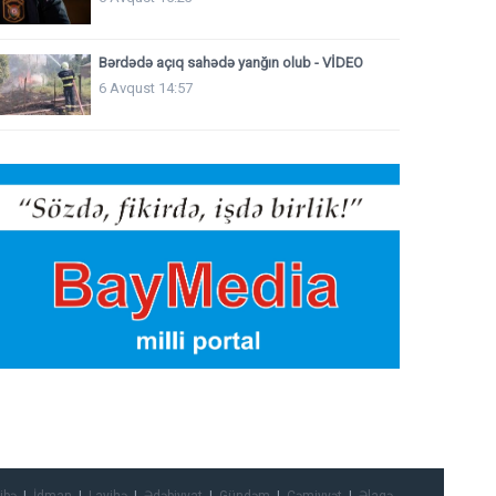
Bərdədə açıq sahədə yanğın olub - VİDEO
6 Avqust 14:57
ibə
İdman
Layihə
Ədəbiyyat
Gündəm
Cəmiyyət
Əlaqə