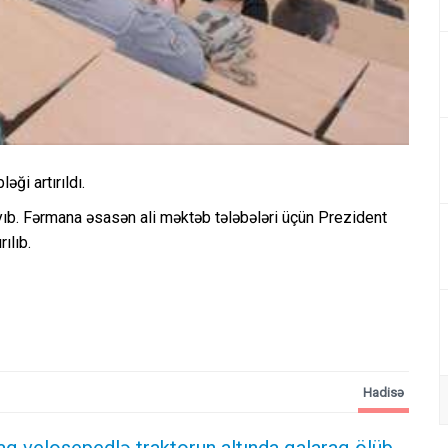
ği artırıldı.
ıb. Fərmana əsasən ali məktəb tələbələri üçün Prezident
ılıb.
Hadisə
aq velosepedlə traktorun altında qalaraq ölüb