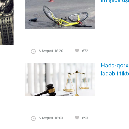
6 Avqust 18:20
672
Hədə-qorxu 
ləqəbli ti
6 Avqust 18:03
693