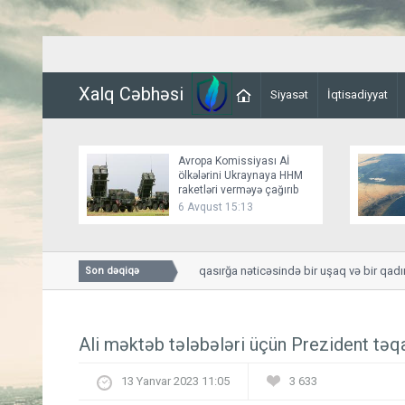
Xalq Cəbhəsi
Siyasət
İqtisadiyyat
Avropa Komissiyası Aİ
ölkələrini Ukraynaya HHM
raketləri verməyə çağırıb
6 Avqust 15:13
Smolenskdə güclü qasırğa nəticəsində bir uşaq və bir qadın hə
Son dəqiqə
Ali məktəb tələbələri üçün Prezident təqa
13 Yanvar 2023 11:05
3 633