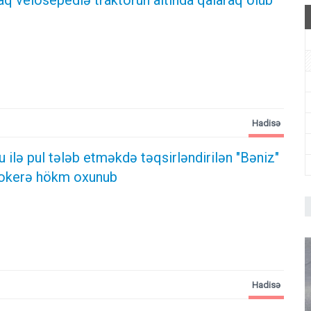
Hadisə
ilə pul tələb etməkdə təqsirləndirilən "Bəniz"
ktokerə hökm oxunub
Hadisə