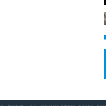
asət
İqtisadiyyat
Dünya
Hadisə
Güney Azərbaycan
Mədəniyyət
Müsah