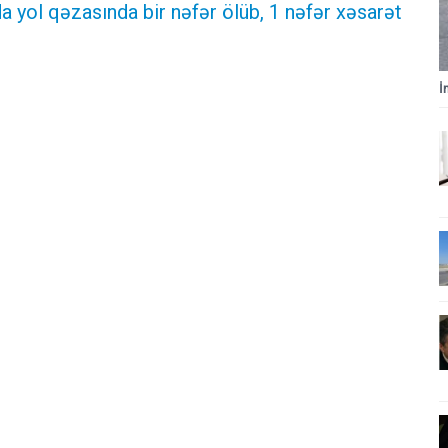
 yol qəzasında bir nəfər ölüb, 1 nəfər xəsarət
İ