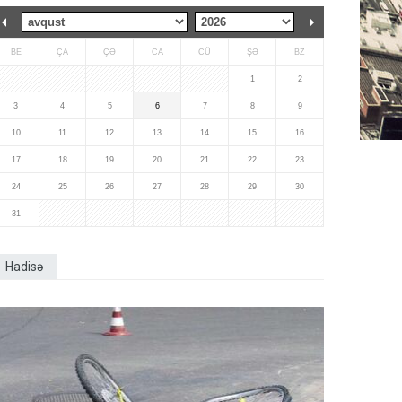
BE
ÇA
ÇƏ
CA
CÜ
ŞƏ
BZ
1
2
3
4
5
6
7
8
9
10
11
12
13
14
15
16
17
18
19
20
21
22
23
24
25
26
27
28
29
30
31
Hadisə