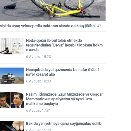
mişlidə uşaq velosepedlə traktorun altında qalaraq ölüb
6 Avqust 20:47
Hədə-qorxu ilə pul tələb etməkdə
təqsirləndirilən "Bəniz" ləqəbli tiktokerə hökm
oxunub
6 Avqust 18:20
Hacıqabulda yol qəzasında bir nəfər ölüb, 1
nəfər xəsarət alıb
6 Avqust 18:03
Rasim İldırımzadə, Zaur Mirzəzadə və Qoşqar
Məmmədovun apellyasiya şikayəti üzrə
məhkəmə başlayıb
6 Avqust 17:31
Bakıda yeniyetməyə qarşı soyğunçuluq edilib
6 Avqust 15:23