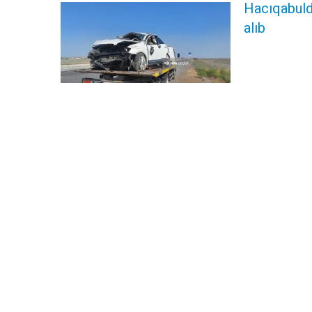
Hacıqabulda
alıb