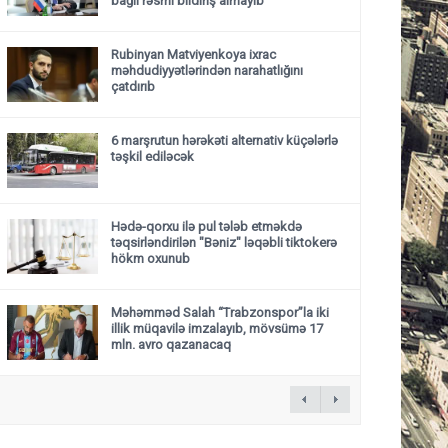
bağlı rəsmi bildiriş almayıb
Rubinyan Matviyenkoya ixrac
məhdudiyyətlərindən narahatlığını
çatdırıb
6 marşrutun hərəkəti alternativ küçələrlə
təşkil ediləcək
Hədə-qorxu ilə pul tələb etməkdə
təqsirləndirilən "Bəniz" ləqəbli tiktokerə
hökm oxunub
Məhəmməd Salah “Trabzonspor”la iki
illik müqavilə imzalayıb, mövsümə 17
mln. avro qazanacaq