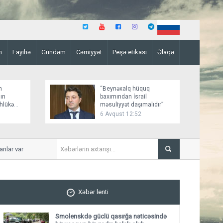
n
Layihə
Gündəm
Cəmiyyət
Peşə etikası
Əlaqə
n
“Beynəxalq hüquq
ın
baxımından İsrail
əhlükə
məsuliyyət daşımalıdır”
6 Avqust 12:52
r var
İmişlidə uşaq velosepedlə t
Xəbər lenti
Smolenskdə güclü qasırğa nəticəsində