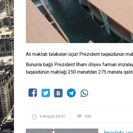
Ali məktəb tələbələri üçün Prezident təqaüdünün məblə
Bununla bağlı Prezident İlham Əliyev fərman imzalay
təqaüdünün məbləği 250 manatdan 275 manata qaldır
6 Avqust 20:47
658
İmişlidə uş