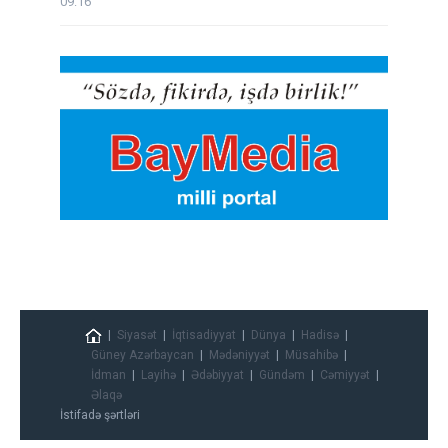
09:16
Siyasət
İqtisadiyyat
Dünya
Hadisə
Güney Azərbaycan
Mədəniyyət
Müsahibə
İdman
Layihə
Ədəbiyyat
Gündəm
Cəmiyyət
Əlaqə
İstifadə şərtləri