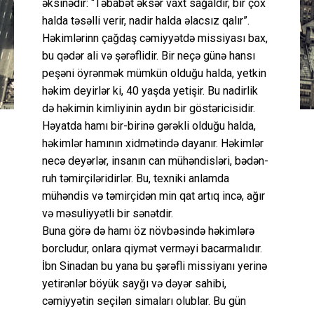
əksinədir: “Təbabət əksər vaxt sağaldır, bir çox
halda təsəlli verir, nadir halda əlacsız qalır”.
Həkimlərinn çağdaş cəmiyyətdə missiyası bax,
bu qədər ali və şərəflidir. Bir neçə günə hansı
peşəni öyrənmək mümkün olduğu halda, yetkin
həkim deyirlər ki, 40 yaşda yetişir. Bu nadirlik
də həkimin kimliyinin aydın bir göstəricisidir.
Həyatda hamı bir-birinə gərəkli olduğu halda,
həkimlər hamının xidmətində dayanır. Həkimlər
necə deyərlər, insanın can mühəndisləri, bədən-
ruh təmirçiləridirlər. Bu, texniki anlamda
mühəndis və təmirçidən min qat artıq incə, ağır
və məsuliyyətli bir sənətdir.
Buna görə də hamı öz növbəsində həkimlərə
borcludur, onlara qiymət verməyi bacarmalıdır.
İbn Sinadan bu yana bu şərəfli missiyanı yerinə
yetirənlər böyük sayğı və dəyər sahibi,
cəmiyyətin seçilən simaları olublar. Bu gün