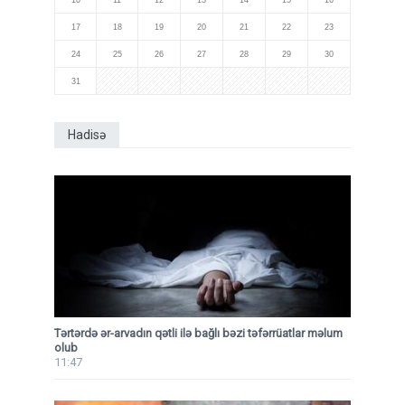
10
11
12
13
14
15
16
17
18
19
20
21
22
23
24
25
26
27
28
29
30
31
Hadisə
Tərtərdə ər-arvadın qətli ilə bağlı bəzi təfərrüatlar məlum
olub
11:47