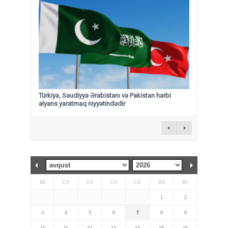
Türkiyə, Səudiyyə Ərəbistanı və Pakistan hərbi
alyans yaratmaq niyyətindədir
BE
ÇA
ÇƏ
CA
CÜ
ŞƏ
BZ
1
2
3
4
5
6
7
8
9