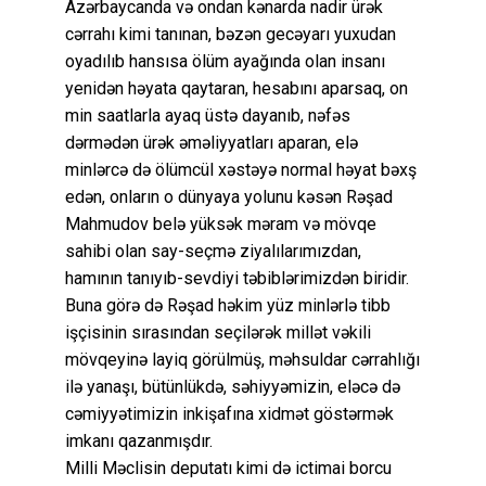
Azərbaycanda və ondan kənarda nadir ürək
cərrahı kimi tanınan, bəzən gecəyarı yuxudan
oyadılıb hansısa ölüm ayağında olan insanı
yenidən həyata qaytaran, hesabını aparsaq, on
min saatlarla ayaq üstə dayanıb, nəfəs
dərmədən ürək əməliyyatları aparan, elə
minlərcə də ölümcül xəstəyə normal həyat bəxş
edən, onların o dünyaya yolunu kəsən Rəşad
Mahmudov belə yüksək məram və mövqe
sahibi olan say-seçmə ziyalılarımızdan,
hamının tanıyıb-sevdiyi təbiblərimizdən biridir.
Buna görə də Rəşad həkim yüz minlərlə tibb
işçisinin sırasından seçilərək millət vəkili
mövqeyinə layiq görülmüş, məhsuldar cərrahlığı
ilə yanaşı, bütünlükdə, səhiyyəmizin, eləcə də
cəmiyyətimizin inkişafına xidmət göstərmək
imkanı qazanmışdır.
Milli Məclisin deputatı kimi də ictimai borcu