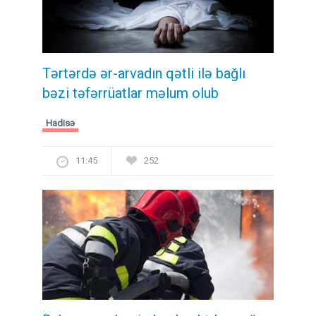
Tərtərdə ər-arvadın qətli ilə bağlı
bəzi təfərrüatlar məlum olub
Hadisə
11:45
252