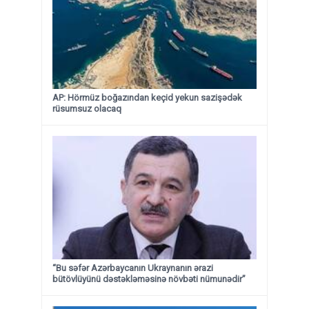
AP: Hörmüz boğazından keçid yekun sazişədək
rüsumsuz olacaq
“Bu səfər Azərbaycanın Ukraynanın ərazi
bütövlüyünü dəstəkləməsinə növbəti nümunədir”