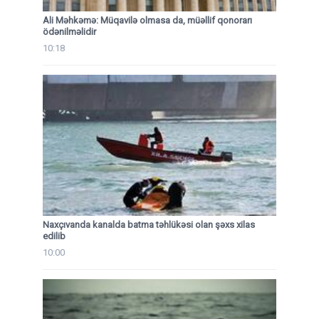
Ali Məhkəmə: Müqavilə olmasa da, müəllif qonorarı
ödənilməlidir
10:18
Naxçıvanda kanalda batma təhlükəsi olan şəxs xilas
edilib
10:00