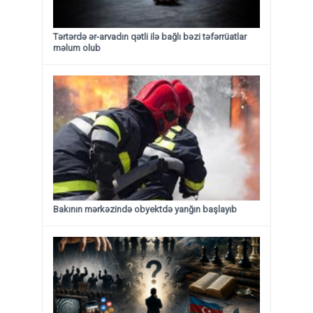
Tərtərdə ər-arvadın qətli ilə bağlı bəzi təfərrüatlar
məlum olub
Bakının mərkəzində obyektdə yanğın başlayıb