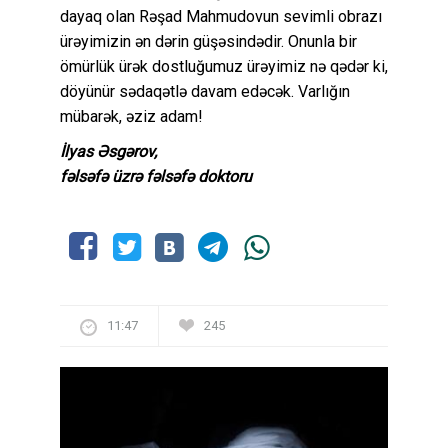
dayaq olan Rəşad Mahmudovun sevimli obrazı
ürəyimizin ən dərin güşəsindədir. Onunla bir
ömürlük ürək dostluğumuz ürəyimiz nə qədər ki,
döyünür sədaqətlə davam edəcək. Varlığın
mübarək, əziz adam!
İlyas Əsgərov,
fəlsəfə üzrə fəlsəfə doktoru
11:47
245