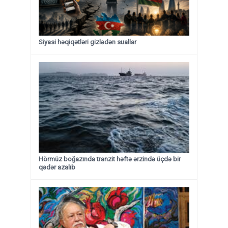
Siyasi həqiqətləri gizlədən suallar
Hörmüz boğazında tranzit həftə ərzində üçdə bir
qədər azalıb