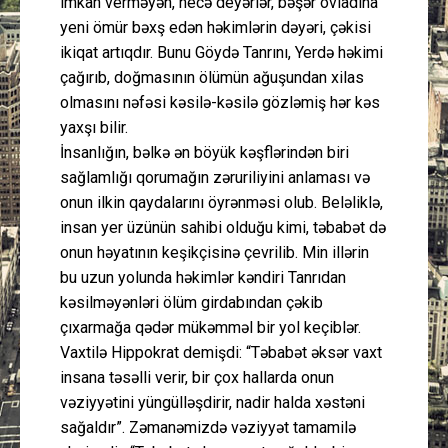
imkan verməyən, necə deyərlər, bəşər övladına
yeni ömür bəxş edən həkimlərin dəyəri, çəkisi
ikiqat artıqdır. Bunu Göydə Tanrını, Yerdə həkimi
çağırıb, doğmasının ölümün ağuşundan xilas
olmasını nəfəsi kəsilə-kəsilə gözləmiş hər kəs
yaxşı bilir.
İnsanlığın, bəlkə ən böyük kəşflərindən biri
sağlamlığı qorumağın zəruriliyini anlaması və
onun ilkin qaydalarını öyrənməsi olub. Beləliklə,
insan yer üzünün sahibi olduğu kimi, təbabət də
onun həyatının keşikçisinə çevrilib. Min illərin
bu uzun yolunda həkimlər kəndiri Tanrıdan
kəsilməyənləri ölüm girdabından çəkib
çıxarmağa qədər mükəmməl bir yol keçiblər.
Vaxtilə Hippokrat demişdi: “Təbabət əksər vaxt
insana təsəlli verir, bir çox hallarda onun
vəziyyətini yüngülləşdirir, nadir halda xəstəni
sağaldır”. Zəmanəmizdə vəziyyət tamamilə