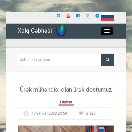
Xalq Cəbhəsi
Close
Siyasət
Ürək mühəndisi olan ürək dostumuz
İqtisadiyyat
Hadisə
Dünya
17 Yanvar 2023 20:58
2 926
Hadisə