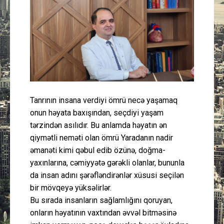
Güney Azərbaycan
Mədəniyyət
Müsahibə
İdman
Tanrının insana verdiyi ömrü necə yaşamaq
onun həyata baxışından, seçdiyi yaşam
Layihə
tərzindən asılıdır. Bu anlamda həyatın ən
qiymətli neməti olan ömrü Yaradanın nadir
Gündəm
əmanəti kimi qəbul edib özünə, doğma-
yaxınlarına, cəmiyyətə gərəkli olanlar, bununla
Cəmiyyət
da insan adını şərəfləndirənlər xüsusi seçilən
bir mövqeyə yüksəlirlər.
Peşə etikası
Bu sırada insanların sağlamlığını qoruyan,
onların həyatının vaxtından əvvəl bitməsinə
Əlaqə