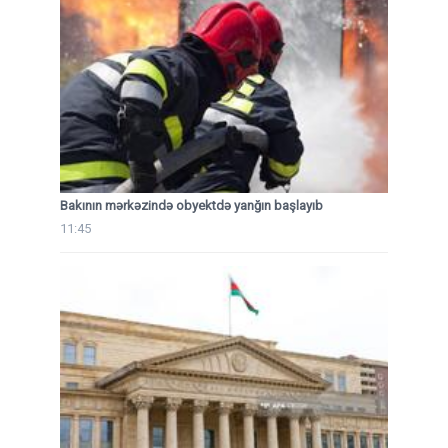
Bakının mərkəzində obyektdə yanğın başlayıb
11:45