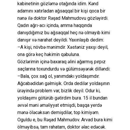
kabinetinin gözləmə otağında idim. Kənd
adamını xatırladan ağsaqqal bir kişi qoca bir
nənə ilə doktor Rəşad Mahmudovu gözləyirdi.
Qadın ağrı-acı içində, amma haqqında
danışdığımız bu ağsaqqal heç nə olmayıb kimi
danışır və narahat deyildi. Yaxınlaşıb dedim:
–A kişi, növbə mənimdir. Xəstəniz yaxşı deyil,
ona görə keç həkimin qəbuluna.
Gözlərimin içinə baxaraq əlini ağarmış pırpız
saçlarına toxundurdu və gülümsəyərək dilləndi:
–Bala, çox sağ ol, yanımdakı yoldaşımdır.
Ağcabədidən gəlmişik. Orda dedilər yoldaşının
ürəyində problem var, bizlik deyil. Odur ki,
yoldaşımı götürüb gətirdim bura. 15 il bundan
əvvəl məni əməliyyat etmişdi, başqa yerdə
mənə öləcəksən demişdilər, top kimiyəm.
Oguldu e, bu Rəşad Mahmudov. Arvad bura kimi
ölməyibsə, tam rahatam, doktor əlac edəcək.