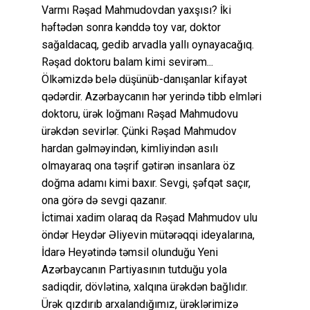
Varmı Rəşad Mahmudovdan yaxşısı? İki
həftədən sonra kənddə toy var, doktor
sağaldacaq, gedib arvadla yallı oynayacağıq.
Rəşad doktoru balam kimi sevirəm...
Ölkəmizdə belə düşünüb-danışanlar kifayət
qədərdir. Azərbaycanın hər yerində tibb elmləri
doktoru, ürək loğmanı Rəşad Mahmudovu
ürəkdən sevirlər. Çünki Rəşad Mahmudov
hardan gəlməyindən, kimliyindən asılı
olmayaraq ona təşrif gətirən insanlara öz
doğma adamı kimi baxır. Sevgi, şəfqət saçır,
ona görə də sevgi qazanır.
İctimai xadim olaraq da Rəşad Mahmudov ulu
öndər Heydər Əliyevin mütərəqqi ideyalarına,
İdarə Heyətində təmsil olunduğu Yeni
Azərbaycanın Partiyasının tutduğu yola
sadiqdir, dövlətinə, xalqına ürəkdən bağlıdır.
Ürək qızdırıb arxalandığımız, ürəklərimizə