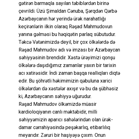
gətirən barmaqla sayılan təbiblərdən birinə
çevrildi. Üzü Şimaldan Cənuba, Şərqdən Qərbə
Azərbaycanın hər yerində ürək narahatlığı
keçirənlərin ilkin olaraq Rəşad Mahmudovun
yanına gəlməsi bu həqiqətin parlaq sübutudur.
Təkcə Vətənimizdə deyil, bir çox ölkələrdə də
Rəşad Mahmudov adı və imzası bir Azərbaycan
səhiyyəsinin brendidir. Xəstə ürəyimizi qonşu
ölkələrə daşıdığımız zamanlar yaxın bir tarixin
acı xatirəsidir. İndi zaman başqa reallıqları diqtə
edir. Bu şöhrətli həkimimizin qəbuluna xarici
ölkələrdən də xəstələr axışır və bu da şübhəsiz
ki, Azərbaycanın səhiyyə uğurudur.
Rəşad Mahmudov ölkəmizdə müasir
kardioloqiyanın canlı məktəbidir, milli
səhiyyəmizin aparıcı sahələrindən olan ürək-
damar cərrahiyəsində peşəkarlıq, etibarlılıq
meyarıdır. Zəruri bir haşiyəyə çıxım. Onun