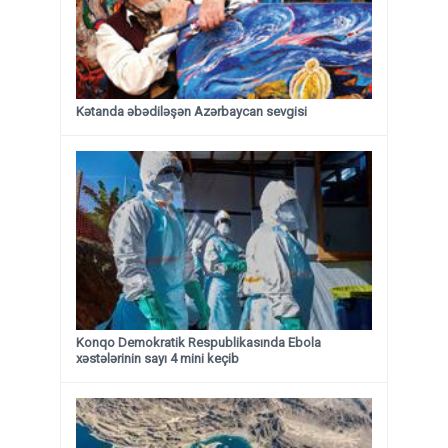
Kətanda əbədiləşən Azərbaycan sevgisi
Konqo Demokratik Respublikasında Ebola
xəstələrinin sayı 4 mini keçib