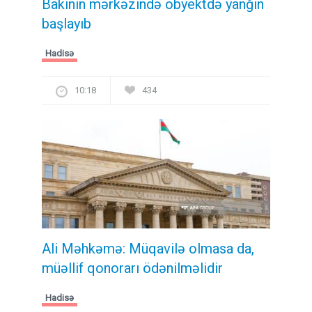
Bakının mərkəzində obyektdə yanğın
başlayıb
Hadisə
10:18
434
Ali Məhkəmə: Müqavilə olmasa da,
müəllif qonorarı ödənilməlidir
Hadisə