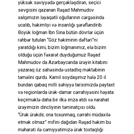
yüksək səviyyədə gerçəkləşdirən, seçici
sevgisini qazanan Rəşad Mahmudov
xalqımızın ləyaqətli oğullarının cərgəsində
ucalıb, həkimliyi və insanlığı şərəfləndirib.
Böyük loğman İbn Sina bütün dövrlər üçün
rəhbər tutulan “Göz həkiminin dəftəri”ni
yaratdığı kimi, bizim loğmanımız, elə bizim
olduğu üçün fəxarət duyduğumuz Rəşad
Mahmudov da Azərbaycanda ürəyin kitabını
yazaraq öz sahəsində ustadlıq məktəbinin
təməlini qurdu. Kamil soydaşımız hələ 20 il
bundan qabaq milli səhiyyə tariximizdə paytaxt
və regionlarda ürək-damar cərrahiyəsini həyata
keçirməklə daha bir ilkə imza atdı və narahat
ürəyimizin dincliyinin təminatçısı oldu.
“Ürək ürəkdir, ona toxunmaq, cərrahi müdaxilə
etmək olmaz” mifini dağıdan Rəşad həkim bu
məharəti ilə cəmiyyətimizə ürək toxtaqlığı