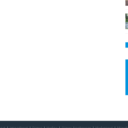
asət
İqtisadiyyat
Dünya
Hadisə
Güney Azərbaycan
Mədəniyyət
Müsah