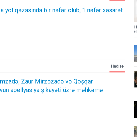
 yol qəzasında bir nəfər ölüb, 1 nəfər xəsarət
H
t
Hadisə
rımzadə, Zaur Mirzəzadə və Qoşqar
n apellyasiya şikayəti üzrə məhkəmə