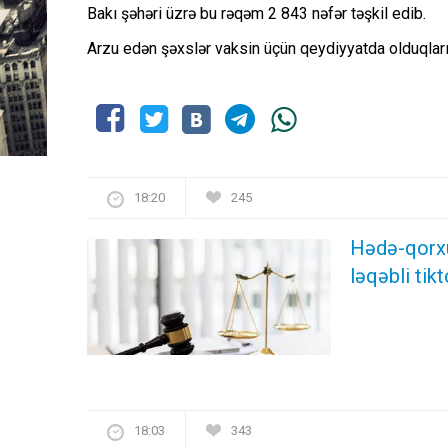
Bakı şəhəri üzrə bu rəqəm 2 843 nəfər təşkil edib.
Arzu edən şəxslər vaksin üçün qeydiyyatda olduqları
18:20
245
Hədə-qorxu 
ləqəbli ti
18:03
343