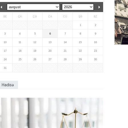
BE
ÇA
ÇƏ
CA
CÜ
ŞƏ
BZ
1
2
3
4
5
6
7
8
9
10
11
12
13
14
15
16
17
18
19
20
21
22
23
24
25
26
27
28
29
30
31
Hadisə