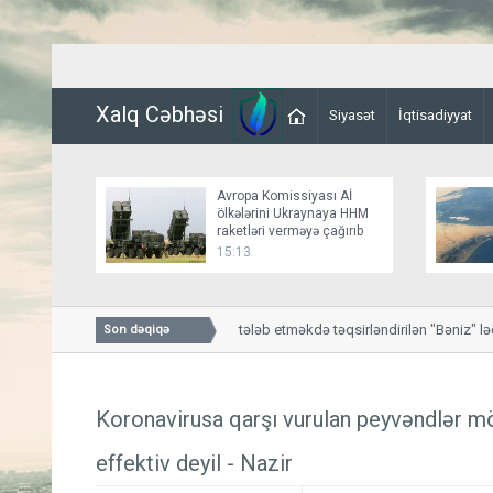
Xalq Cəbhəsi
Siyasət
İqtisadiyyat
Avropa Komissiyası Aİ
ölkələrini Ukraynaya HHM
raketləri verməyə çağırıb
15:13
Hədə-qorxu ilə pul tələb etməkdə təqsirləndirilən "Bəniz" ləqə
Son dəqiqə
Koronavirusa qarşı vurulan peyvəndlər m
effektiv deyil - Nazir