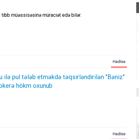
 tibb müəssisəsinə müraciət edə bilər.
Hadisə
ilə pul tələb etməkdə təqsirləndirilən "Bəniz"
ktokerə hökm oxunub
Hadisə