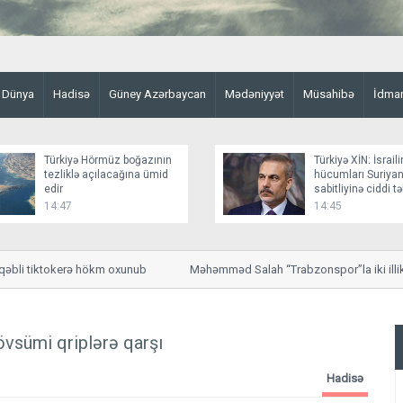
Dünya
Hadisə
Güney Azərbaycan
Mədəniyyət
Müsahibə
İdma
Türkiyə Hörmüz boğazının
Türkiyə XİN: İsraili
tezliklə açılacağına ümid
hücumları Suriyan
edir
sabitliyinə ciddi t
yaradır
14:47
14:45
bli tiktokerə hökm oxunub
Məhəmməd Salah “Trabzonspor”la iki illik m
qazanacaq
övsümi qriplərə qarşı
Hadisə