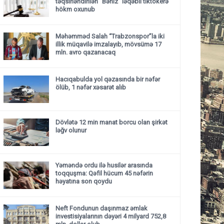
təqsirləndirilən "Bəniz" ləqəbli tiktokerə
hökm oxunub
Məhəmməd Salah “Trabzonspor”la iki
illik müqavilə imzalayıb, mövsümə 17
mln. avro qazanacaq
Hacıqabulda yol qəzasında bir nəfər
ölüb, 1 nəfər xəsarət alıb
Dövlətə 12 min manat borcu olan şirkət
ləğv olunur
Yəməndə ordu ilə husilər arasında
toqquşma: Qəfil hücum 45 nəfərin
həyatına son qoydu
Neft Fondunun daşınmaz əmlak
investisiyalarının dəyəri 4 milyard 752,8