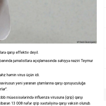
rə qarşı effektiv deyil.
banında jurnalistlərə açıqlamasında səhiyyə naziri Teymur
əhz həmin virus üçün idi.
onavirusun yeni yaranan ştamlarına qarşı qoruyuculuğa
lər".
tibb müəssisələrində influenza virusuna (qrip) qarşı
tibarən 13 008 nəfər qrip xəstəliyinə qarşı vaksin olunub.