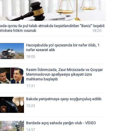
ədə-qorxu ilə pul tələb etməkdə təqsirləndirilən "Bəniz" ləqəbli
iktokerə hökm oxunub
18:20
Hacıqabulda yol qəzasında bir nəfər ölüb, 1
nəfər xəsarət alıb
18:03
Rasim İldırımzadə, Zaur Mirzəzadə və Qoşqar
Məmmədovun apellyasiya şikayəti üzrə
məhkəmə başlayıb
17:31
Bakıda yeniyetməyə qarşı soyğunçuluq edilib
15:23
Bərdədə açıq sahədə yanğın olub - VİDEO
14:57