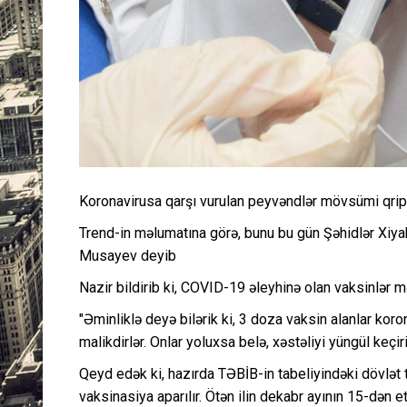
Koronavirusa qarşı vurulan peyvəndlər mövsümi qriplə
Trend-in məlumatına görə, bunu bu gün Şəhidlər Xiya
Musayev deyib
Nazir bildirib ki, COVID-19 əleyhinə olan vaksinlər m
"Əminliklə deyə bilərik ki, 3 doza vaksin alanlar kor
malikdirlər. Onlar yoluxsa belə, xəstəliyi yüngül keçirir
Qeyd edək ki, hazırda TƏBİB-in tabeliyindəki dövlət 
vaksinasiya aparılır. Ötən ilin dekabr ayının 15-dən e