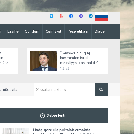
n
Layihə
Gündəm
Cəmiyyət
Peşə etikası
Əlaqə
n
“Beynəxalq hüquq
ın
baxımından İsrail
əhlükə
məsuliyyət daşımalıdır”
12:52
üqavilə imzalayıb, mövsümə 17 mln. avro
Hacıqabulda yol qəzasında b
Xəbər lenti
Hədə-qorxu ilə pul tələb etməkdə