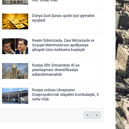
mln. dollar olub
Dünya Qızıl Şurası qızılın iyul qiymətini
açıqladı
Rasim İldırımzadə, Zaur Mirzəzadə və
Qoşqar Məmmədovun apellyasiya
şikayəti üzrə məhkəmə başlayıb
Rusiya XİN: Ermənistan Aİ-yə
yaxınlaşmanı diversifikasiya
adlandırmamalıdır
Rusiya ordusu Ukraynanın
Dnepropetrovsk vilayətini bombalayıb, 5
nəfər ölüb