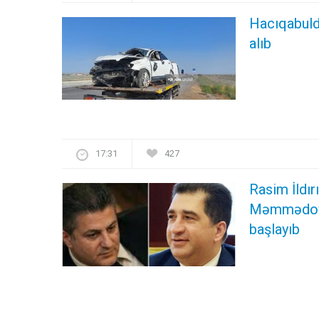
Hacıqabulda
alıb
17:31
427
Rasim İldı
Məmmədovu
başlayıb