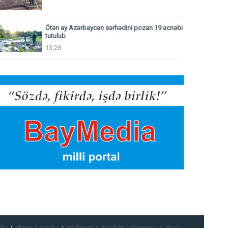
Ötən ay Azərbaycan sərhədini pozan 19 əcnəbi
tutulub
13:28
ibə
İdman
Layihə
Ədəbiyyat
Gündəm
Cəmiyyət
Əlaqə