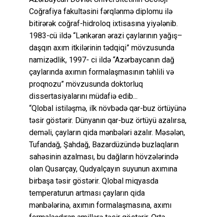
Coğrafiya fakultəsini fərqlənmə diplomu ilə
bitirərək coğraf-hidroloq ixtisasına yiyələnib.
1983-cü ildə “Lənkəran ərazi çaylarının yağış–
daşqın axım itkilərinin tədqiqi” mövzusunda
namizədlik, 1997- ci ildə “Azərbaycanın dağ
çaylarında axımın formalaşmasının təhlili və
proqnozu” mövzusunda doktorluq
dissertasiyalarını müdafiə edib...
“Qlobal istiləşmə, ilk növbədə qar-buz örtüyünə
təsir göstərir. Dünyanın qar-buz örtüyü azalırsa,
deməli, çayların qida mənbələri azalır. Məsələn,
Tufandağ, Şahdağ, Bazardüzündə buzlaqların
sahəsinin azalması, bu dağların hövzələrində
olan Qusarçay, Qudyalçayın suyunun axımına
birbaşa təsir göstərir. Qlobal miqyasda
temperaturun artması çayların qida
mənbələrinə, axımın formalaşmasına, axımı