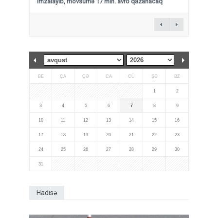
imzalayıb, mövsümə 17 mln. avro qazanacaq
BE
ÇA
ÇƏ
CA
CÜ
ŞƏ
BZ
1
2
3
4
5
6
7
8
9
10
11
12
13
14
15
16
17
18
19
20
21
22
23
24
25
26
27
28
29
30
31
Hadisə