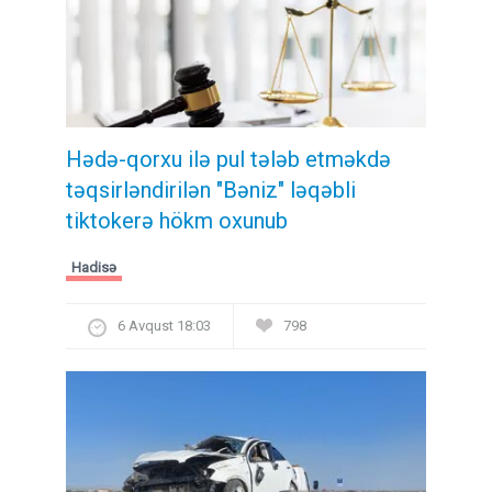
Hədə-qorxu ilə pul tələb etməkdə
təqsirləndirilən "Bəniz" ləqəbli
tiktokerə hökm oxunub
Hadisə
6 Avqust 18:03
798