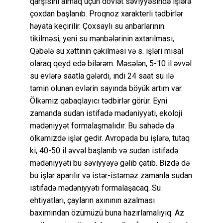
qarşısını almaq üçün dövlət səviyyəsində işlərə
çoxdan başlanıb. Proqnoz xarakterli tədbirlər
həyata keçirilir. Çoxsaylı su anbarlarının
tikilməsi, yeni su mənbələrinin axtarılması,
Qəbələ su xəttinin çəkilməsi və s. işləri misal
olaraq qeyd edə bilərəm. Məsələn, 5-10 il əvvəl
su evlərə saatla gələrdi, indi 24 saat su ilə
təmin olunan evlərin sayında böyük artım var.
Ölkəmiz qabaqlayıcı tədbirlər görür. Eyni
zamanda sudan istifadə mədəniyyəti, ekoloji
mədəniyyət formalaşmalıdır. Bu sahədə də
ölkəmizdə işlər gedir. Avropada bu işlərə, tutaq
ki, 40-50 il əvvəl başlanıb və sudan istifadə
mədəniyyəti bu səviyyəyə gəlib çatıb. Bizdə də
bu işlər aparılır və istər-istəməz zamanla sudan
istifadə mədəniyyəti formalaşacaq. Su
ehtiyatları, çayların axınının azalması
baxımından özümüzü buna hazırlamalıyıq. Az