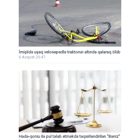
İmişlidə uşaq velosepedlə traktorun altında qalaraq ölüb
6 Avqust 20:47
Hədə-qorxu ilə pul tələb etməkdə təqsirləndirilən "Bəniz"