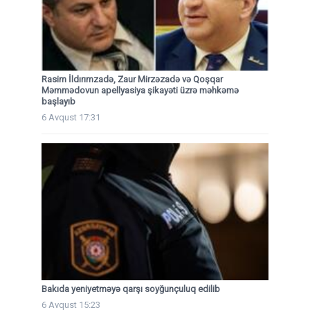
Rasim İldırımzadə, Zaur Mirzəzadə və Qoşqar
Məmmədovun apellyasiya şikayəti üzrə məhkəmə
başlayıb
6 Avqust 17:31
Bakıda yeniyetməyə qarşı soyğunçuluq edilib
6 Avqust 15:23