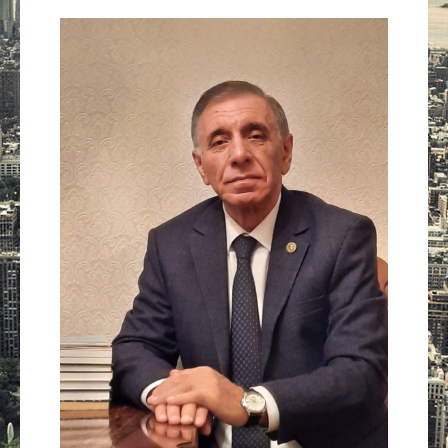
Güney Azərbaycan
Mədəniyyət
Müsahibə
İdman
Layihə
Gündəm
Cəmiyyət
Peşə etikası
Əlaqə