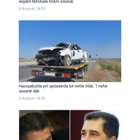
ləqəbli tiktokerə hökm oxunub
6 Avqust 18:20
Hacıqabulda yol qəzasında bir nəfər ölüb, 1 nəfər
xəsarət alıb
6 Avqust 18:03