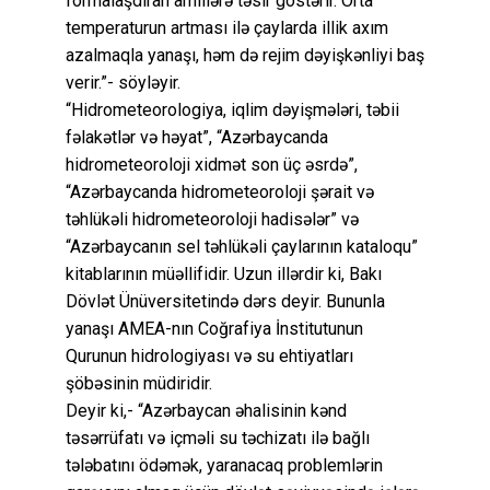
formalaşdıran amillərə təsir göstərir. Orta
temperaturun artması ilə çaylarda illik axım
azalmaqla yanaşı, həm də rejim dəyişkənliyi baş
verir.”- söyləyir.
“Hidrometeorologiya, iqlim dəyişmələri, təbii
fəlakətlər və həyat”, “Azərbaycanda
hidrometeoroloji xidmət son üç əsrdə”,
“Azərbaycanda hidrometeoroloji şərait və
təhlükəli hidrometeoroloji hadisələr” və
“Azərbaycanın sel təhlükəli çaylarının kataloqu”
kitablarının müəllifidir. Uzun illərdir ki, Bakı
Dövlət Ünüversitetində dərs deyir. Bununla
yanaşı AMEA-nın Coğrafiya İnstitutunun
Qurunun hidrologiyası və su ehtiyatları
şöbəsinin müdiridir.
Deyir ki,- “Azərbaycan əhalisinin kənd
təsərrüfatı və içməli su təchizatı ilə bağlı
tələbatını ödəmək, yaranacaq problemlərin