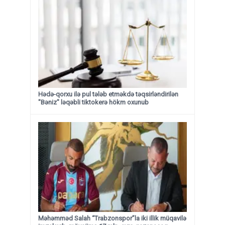
Hədə-qorxu ilə pul tələb etməkdə təqsirləndirilən
"Bəniz" ləqəbli tiktokerə hökm oxunub
Məhəmməd Salah “Trabzonspor”la iki illik müqavilə