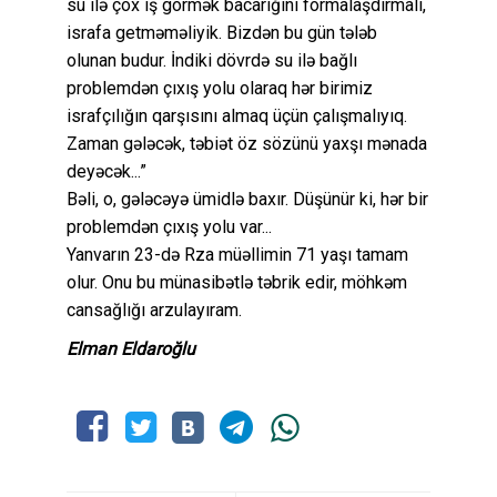
su ilə çox iş görmək bacarığını formalaşdırmalı,
israfa getməməliyik. Bizdən bu gün tələb
olunan budur. İndiki dövrdə su ilə bağlı
problemdən çıxış yolu olaraq hər birimiz
israfçılığın qarşısını almaq üçün çalışmalıyıq.
Zaman gələcək, təbiət öz sözünü yaxşı mənada
deyəcək...”
Bəli, o, gələcəyə ümidlə baxır. Düşünür ki, hər bir
problemdən çıxış yolu var...
Yanvarın 23-də Rza müəllimin 71 yaşı tamam
olur. Onu bu münasibətlə təbrik edir, möhkəm
cansağlığı arzulayıram.
Elman Eldaroğlu