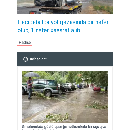
Hacıqabulda yol qəzasında bir nəfər
ölüb, 1 nəfər xəsarət alıb
Hadisə
Xəbər lenti
Smolenskdə güclü qasırğa nəticəsində bir uşaq və