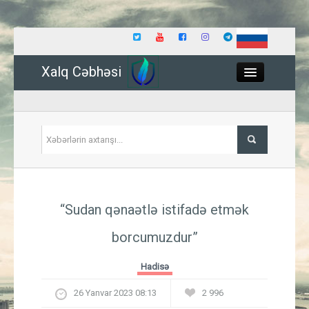
Xalq Cəbhəsi
Close
Siyasət
“Sudan qənaətlə istifadə etmək
İqtisadiyyat
borcumuzdur”
Dünya
Hadisə
Hadisə
26 Yanvar 2023 08:13
2 996