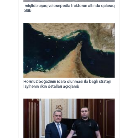
İmişlidə uşaq velosepedlə traktorun altında qalaraq
ölüb
Hörmüz boğazının idarə olunması ilə bağlı strateji
layihənin ilkin detalları açıqlanıb