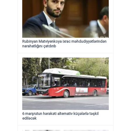
Rubinyan Matviyenkoya ixrac məhdudiyyətlərindən
narahatlığını çatdırıb
6 marşrutun hərəkəti alternativ küçələrlə təşkil
ediləcək