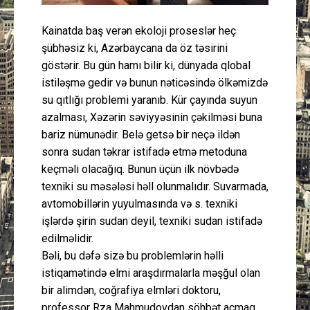
Kainatda baş verən ekoloji proseslər heç
şübhəsiz ki, Azərbaycana da öz təsirini
göstərir. Bu gün hamı bilir ki, dünyada qlobal
istiləşmə gedir və bunun nəticəsində ölkəmizdə
su qıtlığı problemi yaranıb. Kür çayında suyun
azalması, Xəzərin səviyyəsinin çəkilməsi buna
bariz nümunədir. Belə getsə bir neçə ildən
sonra sudan təkrar istifadə etmə metoduna
keçməli olacağıq. Bunun üçün ilk növbədə
texniki su məsələsi həll olunmalıdır. Suvarmada,
avtomobillərin yuyulmasında və s. texniki
işlərdə şirin sudan deyil, texniki sudan istifadə
edilməlidir.
Bəli, bu dəfə sizə bu problemlərin həlli
istiqamətində elmi araşdırmalarla məşğul olan
bir alimdən, coğrafiya elmləri doktoru,
professor Rza Mahmudovdan söhbət açmaq