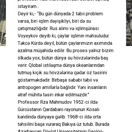
istəyirəm...
Deyir ki,- “Bu gün dünyada 2 təbii problem
varsa, biri iqlim dəyişikliyi, biri də su
çatışmazlığıdır. Rus alimi və iqlimşünası
Voyeykov deyib ki, çaylar iqlimin məhsuludur.
Təkcə Kürdə deyil, bütün çaylarımızın axımında
azalma müşahidə edilir. Bu proses yalnız bizim
ölkədə yox, bütün dünya su hövzələrində baş
verir. Qlobal istiləşmə dünya okeanlarından
tutmuş kiçik su hövzələrinə qədər öz təsirini
göstərməkdədir. Birbaşa səbəbi təbii və
antropogen amillərlə bağlıdır. Yəni insanların
ətraf mühitə təsiri inkar edilməzdir.”
Professor Rza Mahmudov 1952-ci ildə
Gürcüstanın Qardabani rayonunun Kosalı
kəndində dünyaya gəlib. 1968-ci ildə orta
təhsilini başa vuraraq Bakıya üz tutub. Burada
Azərbaycan Dövlət Universitetinin Geoloji-