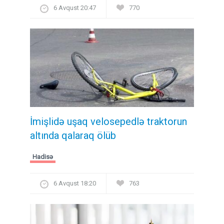
6 Avqust 20:47
770
İmişlidə uşaq velosepedlə traktorun
altında qalaraq ölüb
Hadisə
6 Avqust 18:20
763