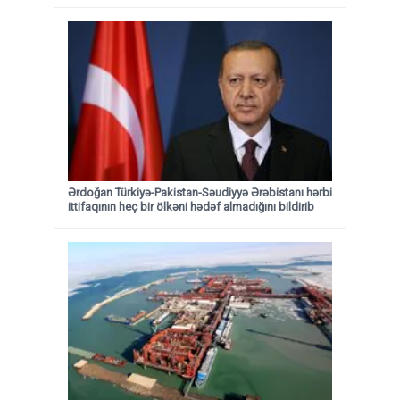
Ərdoğan Türkiyə-Pakistan-Səudiyyə Ərəbistanı hərbi
ittifaqının heç bir ölkəni hədəf almadığını bildirib