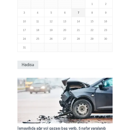
1
2
3
4
5
6
7
8
9
10
11
12
13
14
15
16
17
18
19
20
21
22
23
24
25
26
27
28
29
30
31
Hadisə
İsmayıllıda ağır yol qəzası baş verib, 5 nəfər yaralanıb