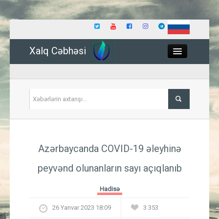
Xalq Cəbhəsi
Close
Siyasət
Azərbaycanda COVID-19 əleyhinə
İqtisadiyyat
peyvənd olunanların sayı açıqlanıb
Dünya
Hadisə
Hadisə
26 Yanvar 2023 18:09
3 353