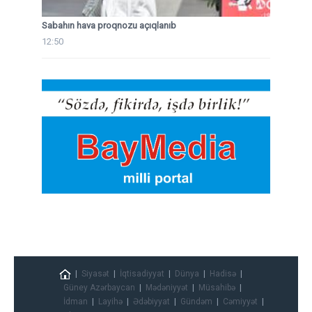
Sabahın hava proqnozu açıqlanıb
12:50
Siyasət
İqtisadiyyat
Dünya
Hadisə
Güney Azərbaycan
Mədəniyyət
Müsahibə
İdman
Layihə
Ədəbiyyat
Gündəm
Cəmiyyət