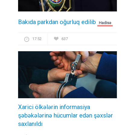
Bakıda parkdan oğurluq edilib
Hadisə
17:52
637
Xarici ölkələrin informasiya
şəbəkələrinə hücumlar edən şəxslər
saxlanıldı