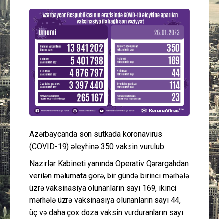
Güney Azərbaycan
Mədəniyyət
Müsahibə
İdman
Layihə
Azərbaycanda son sutkada koronavirus
Gündəm
(COVID-19) əleyhinə 350 vaksin vurulub.
Cəmiyyət
Nazirlər Kabineti yanında Operativ Qərargahdan
verilən məlumata görə, bir gündə birinci mərhələ
Peşə etikası
üzrə vaksinasiya olunanların sayı 169, ikinci
mərhələ üzrə vaksinasiya olunanların sayı 44,
üç və daha çox doza vaksin vurduranların sayı
Əlaqə