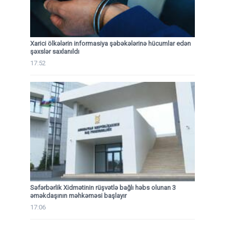
Xarici ölkələrin informasiya şəbəkələrinə hücumlar edən
şəxslər saxlanıldı
17:52
Səfərbərlik Xidmətinin rüşvətlə bağlı həbs olunan 3
əməkdaşının məhkəməsi başlayır
17:06