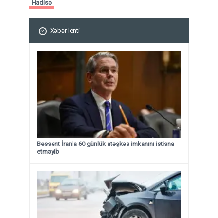
Hadisə
Xəbər lenti
Bessent İranla 60 günlük atəşkəs imkanını istisna
etməyib