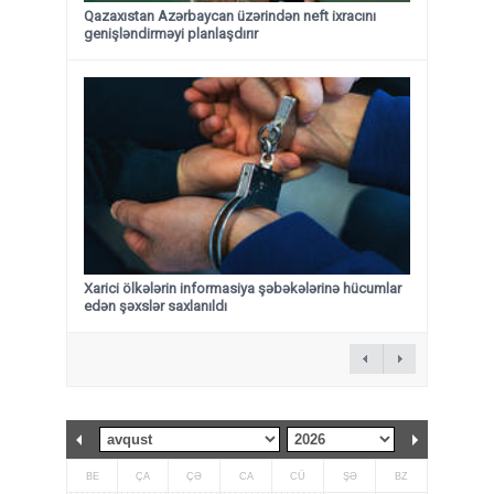
Qazaxıstan Azərbaycan üzərindən neft ixracını
genişləndirməyi planlaşdırır
Xarici ölkələrin informasiya şəbəkələrinə hücumlar
edən şəxslər saxlanıldı
BE
ÇA
ÇƏ
CA
CÜ
ŞƏ
BZ