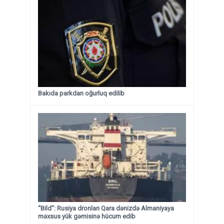
Bakıda parkdan oğurluq edilib
“Bild”: Rusiya dronları Qara dənizdə Almaniyaya
məxsus yük gəmisinə hücum edib