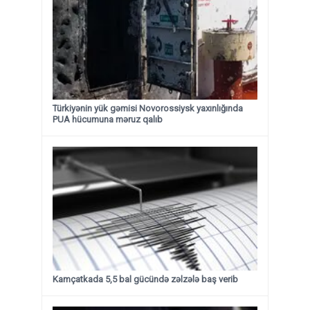
Türkiyənin yük gəmisi Novorossiysk yaxınlığında
PUA hücumuna məruz qalıb
Kamçatkada 5,5 bal gücündə zəlzələ baş verib