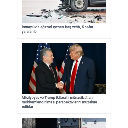
İsmayıllıda ağır yol qəzası baş verib, 5 nəfər
yaralanıb
Mirziyoyev və Tramp ikitərəfli münasibətlərin
möhkəmləndirilməsi perspektivlərini müzakirə
ediblər