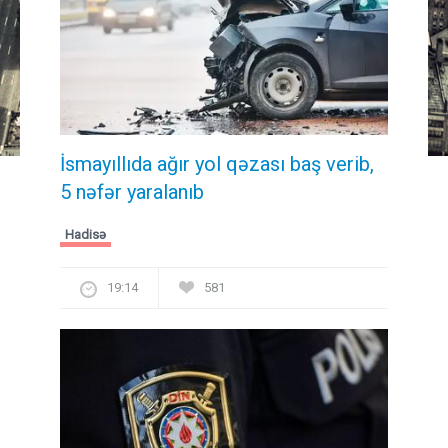
İsmayıllıda ağır yol qəzası baş verib,
5 nəfər yaralanıb
Hadisə
19:14
581