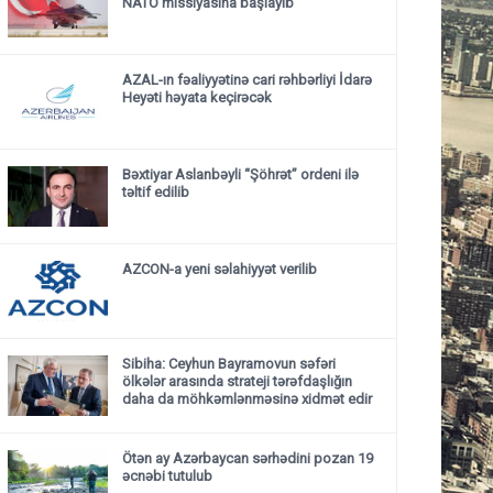
NATO missiyasına başlayıb
AZAL-ın fəaliyyətinə cari rəhbərliyi İdarə
Heyəti həyata keçirəcək
Bəxtiyar Aslanbəyli “Şöhrət” ordeni ilə
təltif edilib
AZCON-a yeni səlahiyyət verilib
Sibiha: Ceyhun Bayramovun səfəri
ölkələr arasında strateji tərəfdaşlığın
daha da möhkəmlənməsinə xidmət edir
Ötən ay Azərbaycan sərhədini pozan 19
əcnəbi tutulub