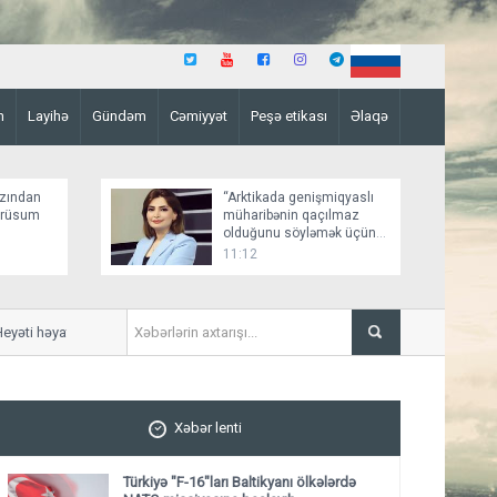
n
Layihə
Gündəm
Cəmiyyət
Peşə etikası
Əlaqə
zından
“Arktikada genişmiqyaslı
 rüsum
müharibənin qaçılmaz
olduğunu söyləmək üçün
əsaslı faktlar yoxdur”
11:12
əti həyata keçirəcək
Bəxtiyar Aslanbəyli “Şöhrət” 
Xəbər lenti
Türkiyə "F-16"ları Baltikyanı ölkələrdə