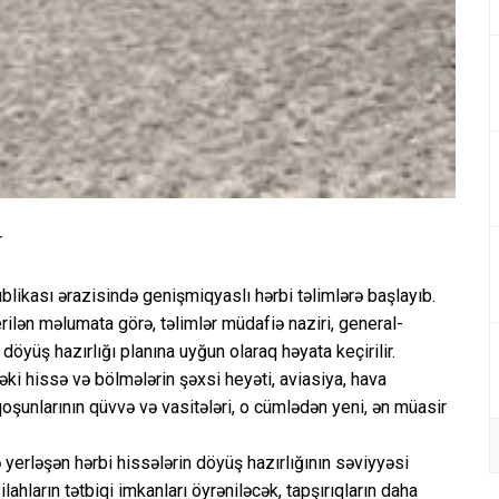
r
likası ərazisində genişmiqyaslı hərbi təlimlərə başlayıb.
ilən məlumata görə, təlimlər müdafiə naziri, general-
döyüş hazırlığı planına uyğun olaraq həyata keçirilir.
i hissə və bölmələrin şəxsi heyəti, aviasiya, hava
oşunlarının qüvvə və vasitələri, o cümlədən yeni, ən müasir
erləşən hərbi hissələrin döyüş hazırlığının səviyyəsi
lahların tətbiqi imkanları öyrəniləcək, tapşırıqların daha