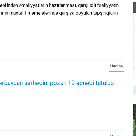
rəfindən əməliyyatların hazırlanması, qarşılıqlı fəaliyyətin
ının müxtəlif mərhələlərində qarşıya qoyulan tapşırıqların
Hadisə
ərbaycan sərhədini pozan 19 əcnəbi tutulub