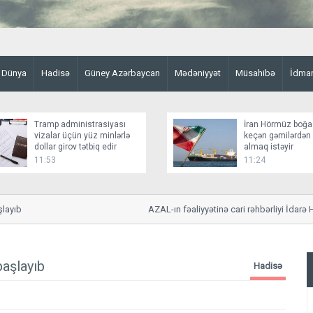
Dünya
Hadisə
Güney Azərbaycan
Mədəniyyət
Müsahibə
İdma
Tramp administrasiyası
İran Hörmüz boğa
vizalar üçün yüz minlərlə
keçən gəmilərdən
dollar girov tətbiq edir
almaq istəyir
11:53
11:24
ıb
AZAL-ın fəaliyyətinə cari rəhbərliyi İdarə Hey
başlayıb
Hadisə