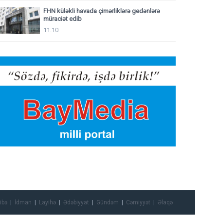
FHN küləkli havada çimərliklərə gedənlərə
müraciət edib
11:10
ibə
İdman
Layihə
Ədəbiyyat
Gündəm
Cəmiyyət
Əlaqə