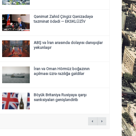
Qənimət Zahid Çingiz Qənizadəyə
təzminat ödədi — EKSKLÜZİV
ABŞ və İran arasında dolayısı danışıqlar
yekunlaşır
İran və Oman Hörmüz boğazının
açılması üzrə razılığa gəldilər
Böyük Britaniya Rusiyaya qarşı
sanksiyaları genişləndirib