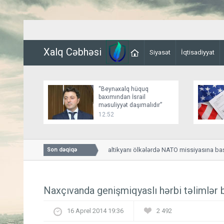
Xalq Cəbhəsi
Siyasət
İqtisadiyyat
“Beynəxalq hüquq
baxımından İsrail
məsuliyyət daşımalıdır”
12:52
Türkiyə "F-16"ları Baltikyanı ölkələrdə NATO missiyasına başlay
Son dəqiqə
Naxçıvanda genişmiqyaslı hərbi təlimlər 
16 Aprel 2014 19:36
2 492