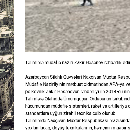
Təlimlərə müdafiə naziri Zakir Həsənov rəhbərlik edi
Azərbaycan Silahlı Qüvvələri Naxçıvan Muxtar Respub
Müdafiə Nazirliyinin mətbuat xidmətindən APA-ya ver
polkovnik Zakir Həsənovun rəhbərliyi ilə 2014-cü ilin 
Təlimlərə Əlahiddə Ümumqoşun Ordusunun tərkibindək
hücumundan müdafiə sistemləri, raket və artilleriya q
standartlara uyğun zirehli texnika cəlb olunub.
Təlimlərdə Naxçıvan Muxtar Respublikası ərazisində y
yoxlanılacaq, döyüş texnikalarının, həmçinin müasir si