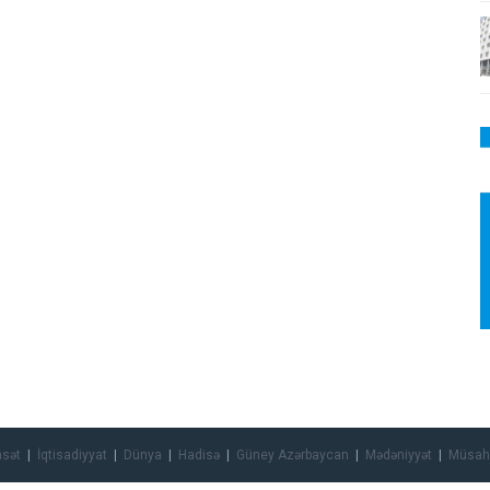
asət
İqtisadiyyat
Dünya
Hadisə
Güney Azərbaycan
Mədəniyyət
Müsah