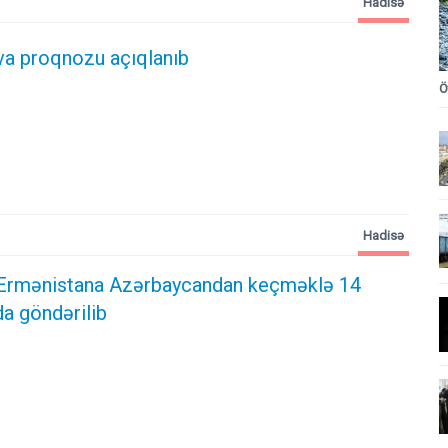
Hadisə
va proqnozu açıqlanıb
Ö
Hadisə
Ermənistana Azərbaycandan keçməklə 14
a göndərilib