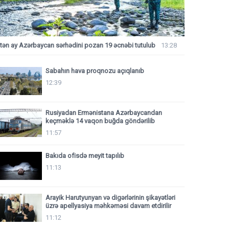
tən ay Azərbaycan sərhədini pozan 19 əcnəbi tutulub
13:28
Sabahın hava proqnozu açıqlanıb
12:39
Rusiyadan Ermənistana Azərbaycandan
keçməklə 14 vaqon buğda göndərilib
11:57
Bakıda ofisdə meyit tapılıb
11:13
Arayik Harutyunyan və digərlərinin şikayətləri
üzrə apellyasiya məhkəməsi davam etdirilir
11:12