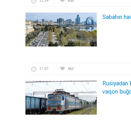
12:39
406
Sabahın ha
11:57
462
Rusiyadan 
vaqon buğd