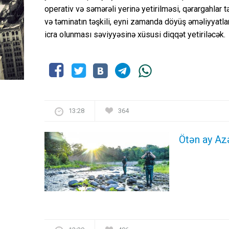
operativ və səmərəli yerinə yetirilməsi, qərargahlar tə
və təminatın təşkili, eyni zamanda döyüş əməliyyatlar
icra olunması səviyyəsinə xüsusi diqqət yetiriləcək.
13:28
364
Ötən ay Az