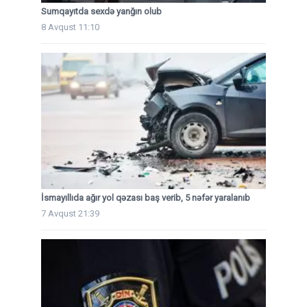
Sumqayıtda sexdə yanğın olub
8 Avqust 11:10
İsmayıllıda ağır yol qəzası baş verib, 5 nəfər yaralanıb
7 Avqust 21:39