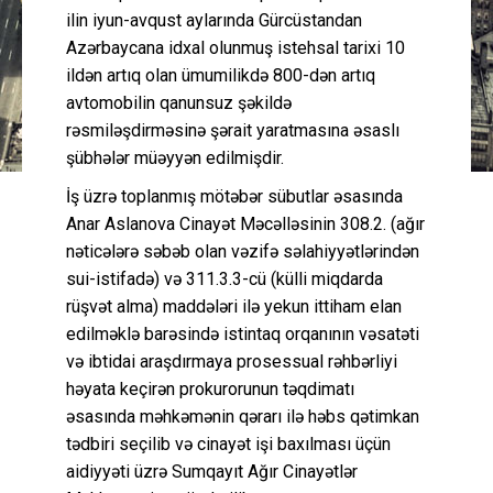
ilin iyun-avqust aylarında Gürcüstandan
Azərbaycana idxal olunmuş istehsal tarixi 10
ildən artıq olan ümumilikdə 800-dən artıq
avtomobilin qanunsuz şəkildə
rəsmiləşdirməsinə şərait yaratmasına əsaslı
şübhələr müəyyən edilmişdir.
İş üzrə toplanmış mötəbər sübutlar əsasında
Anar Aslanova Cinayət Məcəlləsinin 308.2. (ağır
nəticələrə səbəb olan vəzifə səlahiyyətlərindən
sui-istifadə) və 311.3.3-cü (külli miqdarda
rüşvət alma) maddələri ilə yekun ittiham elan
edilməklə barəsində istintaq orqanının vəsatəti
və ibtidai araşdırmaya prosessual rəhbərliyi
həyata keçirən prokurorunun təqdimatı
əsasında məhkəmənin qərarı ilə həbs qətimkan
tədbiri seçilib və cinayət işi baxılması üçün
aidiyyəti üzrə Sumqayıt Ağır Cinayətlər