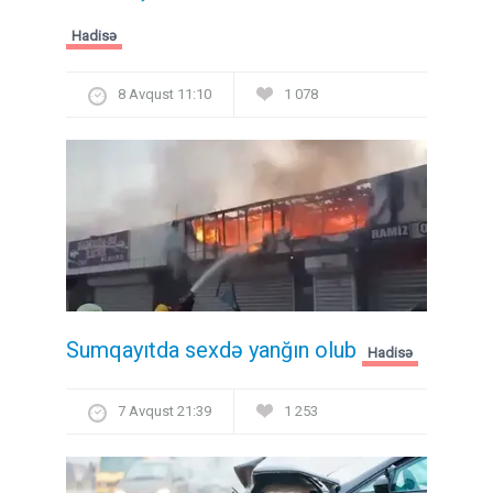
Hadisə
8 Avqust 11:10
1 078
Sumqayıtda sexdə yanğın olub
Hadisə
7 Avqust 21:39
1 253