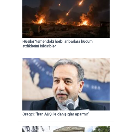
Husilər Yəməndəki hərbi anbarlara hücum
etdiklərini bildiriblər
Əraqçi: "İran ABŞ ilə danışıqlar aparmır"