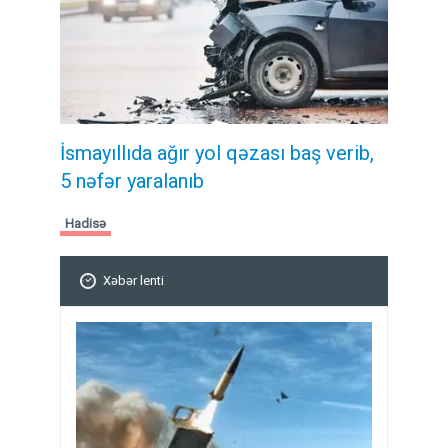
İsmayıllıda ağır yol qəzası baş verib,
5 nəfər yaralanıb
Hadisə
Xəbər lenti