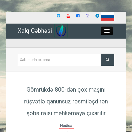
Xalq Cəbhəsi
Close
Siyasət
Gömrükdə 800-dən çox maşını
İqtisadiyyat
rüşvətlə qanunsuz rəsmiləşdirən
Dünya
şöbə rəisi məhkəməyə çıxarılır
Hadisə
Hadisə