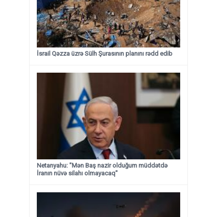
İsrail Qəzza üzrə Sülh Şurasının planını rədd edib
Netanyahu: "Mən Baş nazir olduğum müddətdə
İranın nüvə silahı olmayacaq"