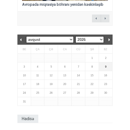
Avropada miqrasiya böhranı yenidən kəskinləşib
BE
ÇA
ÇƏ
CA
CÜ
ŞƏ
BZ
1
2
3
4
5
6
7
8
9
10
11
12
13
14
15
16
17
18
19
20
21
22
23
24
25
26
27
28
29
30
31
Hadisə