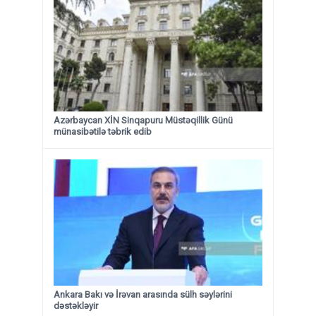
Azərbaycan XİN Sinqapuru Müstəqillik Günü
münasibətilə təbrik edib
Ankara Bakı və İrəvan arasında sülh səylərini
dəstəkləyir