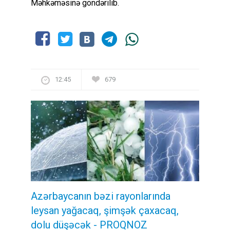
Məhkəməsinə göndərilib.
12:45
679
Azərbaycanın bəzi rayonlarında
leysan yağacaq, şimşək çaxacaq,
dolu düşəcək - PROQNOZ