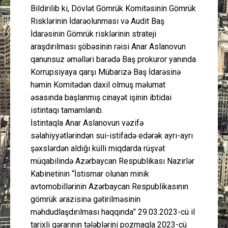
Bildirilib ki, Dövlət Gömrük Komitəsinin Gömrük
Risklərinin İdarəolunması və Audit Baş
İdarəsinin Gömrük risklərinin strateji
araşdırılması şöbəsinin rəisi Anar Aslanovun
qanunsuz əməlləri barədə Baş prokuror yanında
Korrupsiyaya qarşı Mübarizə Baş İdarəsinə
həmin Komitədən daxil olmuş məlumat
əsasında başlanmış cinayət işinin ibtidai
istintaqı tamamlanıb.
İstintaqla Anar Aslanovun vəzifə
səlahiyyətlərindən sui-istifadə edərək ayrı-ayrı
şəxslərdən aldığı külli miqdarda rüşvət
müqabilində Azərbaycan Respublikası Nazirlər
Kabinetinin “İstismar olunan minik
avtomobillərinin Azərbaycan Respublikasının
gömrük ərazisinə gətirilməsinin
məhdudlaşdırılması haqqında” 29.03.2023-cü il
tarixli qərarının tələblərini pozmaqla 2023-cü