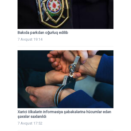
Bakıda parkdan oğurluq edilib
7 Avqust 19:14
Xarici ölkələrin informasiya şəbəkələrinə hücumlar edən
şəxslər saxlanıldı
7 Avqust 17:52