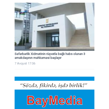
Səfərbərlik Xidmətinin rüşvətlə bağlı həbs olunan 3
əməkdaşının məhkəməsi başlayır
7 Avqust 17:06