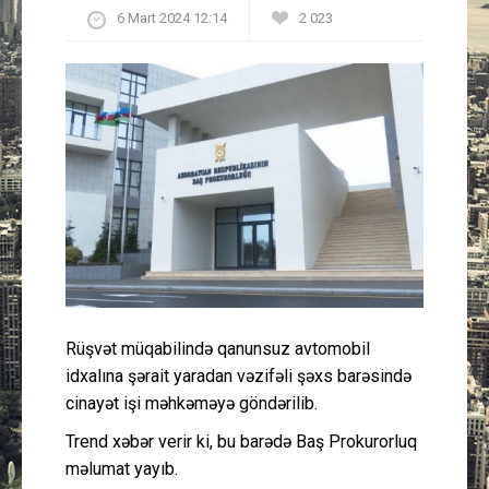
6 Mart 2024 12:14
2 023
Güney Azərbaycan
Mədəniyyət
Müsahibə
İdman
Layihə
Gündəm
Rüşvət müqabilində qanunsuz avtomobil
Cəmiyyət
idxalına şərait yaradan vəzifəli şəxs barəsində
cinayət işi məhkəməyə göndərilib.
Peşə etikası
Trend xəbər verir ki, bu barədə Baş Prokurorluq
məlumat yayıb.
Əlaqə