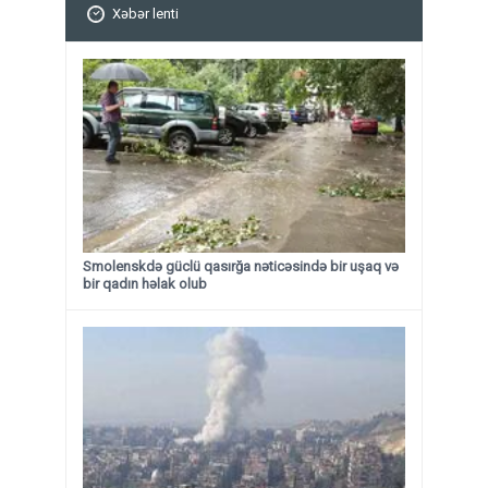
Xəbər lenti
Smolenskdə güclü qasırğa nəticəsində bir uşaq və
bir qadın həlak olub