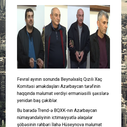
Güney Azərbaycan
Mədəniyyət
Müsahibə
İdman
Layihə
Gündəm
Fevral ayının sonunda Beynəlxalq Qızılı Xaç
Komitəsi əməkdaşları Azərbaycan tərəfinin
haqqında məlumat verdiyi erməniəsilli şəxslərə
Cəmiyyət
yenidən baş çəkiblər.
Peşə etikası
Bu barədə Trend-ə BQXK-nın Azərbaycan
nümayəndəliyinin ictimaiyyətlə əlaqələr
Əlaqə
şöbəsinin rəhbəri İlahə Hüseynova məlumat