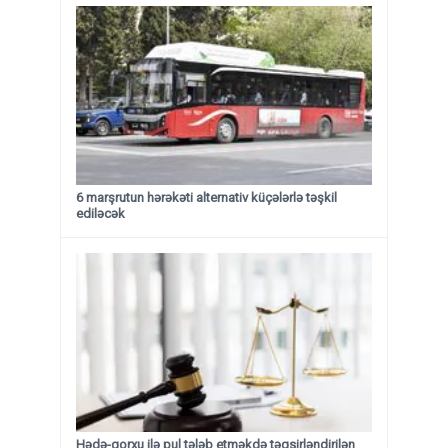
6 marşrutun hərəkəti alternativ küçələrlə təşkil
ediləcək
Hədə-qorxu ilə pul tələb etməkdə təqsirləndirilən