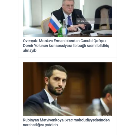
Overçuk: Moskva Ermənistandan Cənubi Qafqaz
Dəmir Yolunun konsessiyası ilə bağlı rəsmi bildiriş
almayıb
Rubinyan Matviyenkoya ixrac məhdudiyyətlərindən
narahatlığını çatdırıb