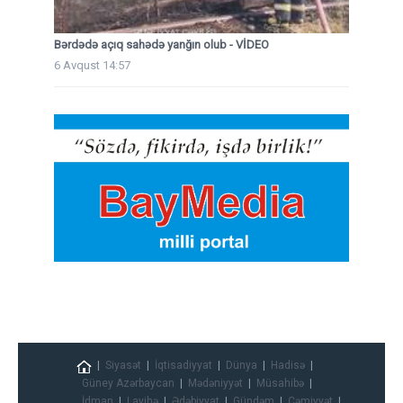
Bərdədə açıq sahədə yanğın olub - VİDEO
6 Avqust 14:57
Siyasət
İqtisadiyyat
Dünya
Hadisə
Güney Azərbaycan
Mədəniyyət
Müsahibə
İdman
Layihə
Ədəbiyyat
Gündəm
Cəmiyyət