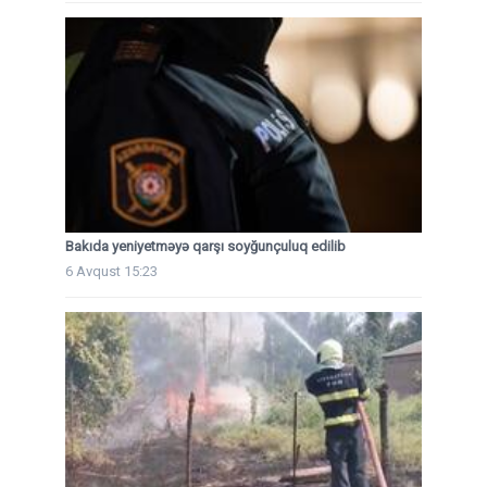
Bakıda yeniyetməyə qarşı soyğunçuluq edilib
6 Avqust 15:23