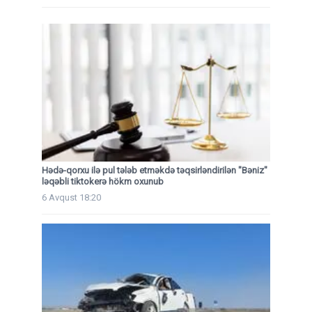
Hədə-qorxu ilə pul tələb etməkdə təqsirləndirilən "Bəniz"
ləqəbli tiktokerə hökm oxunub
6 Avqust 18:20