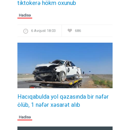
tiktokerə hökm oxunub
Hadisə
6 Avqust 18:03
686
Hacıqabulda yol qəzasında bir nəfər
ölüb, 1 nəfər xəsarət alıb
Hadisə