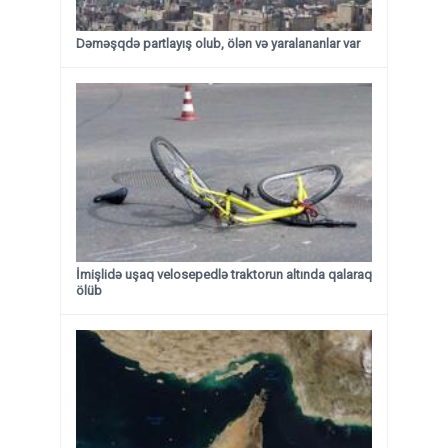
Dəməşqdə partlayış olub, ölən və yaralananlar var
İmişlidə uşaq velosepedlə traktorun altında qalaraq
ölüb