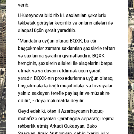
verib.
İ.Hüseynova bildirib ki, saxlanılan şəxslərlə
təkbətək görüşlər keçirilib və onların ailələri ilə
əlaqəsi üçün şərait yaradılıb.
“Mandatına uyğun olaraq BQXK, bu cür
başçəkmələr zamanı saxlanılan şəxslərlə rəftarı
və saxlanma şəraitini qiymətləndirir. BQXK
həmçinin, şəxslərin ailələri ilə əlaqələrini bərpa
etmək və ya davam etdirmək üçün şərait
yaradır. BQXK-nın prosedurlarına uyğun olaraq,
başçəkmələrlə bağlı müşahidələr və tövsiyələr
yalnız saxlayan tərəflə paylaşılır və müzakirə
edilir”, - deyə məlumatda deyilir.
Qeyd edək ki, ötən il Azərbaycanın hüquq-
mühafizə orqanları Qarabağda separatçı rejimə
rəhbərlik etmiş Arkadi Qukasyan, Bako
Saakyan, Araik Arutyunyan, sabiq "xarici işlər