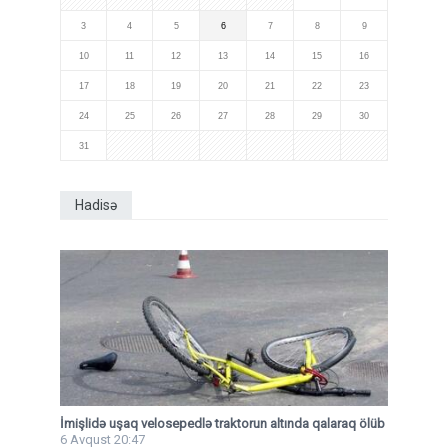
3
4
5
6
7
8
9
10
11
12
13
14
15
16
17
18
19
20
21
22
23
24
25
26
27
28
29
30
31
Hadisə
İmişlidə uşaq velosepedlə traktorun altında qalaraq ölüb
6 Avqust 20:47