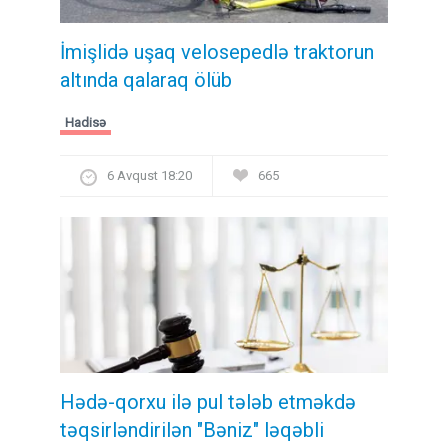
İmişlidə uşaq velosepedlə traktorun
altında qalaraq ölüb
Hadisə
6 Avqust 18:20
665
Hədə-qorxu ilə pul tələb etməkdə
təqsirləndirilən "Bəniz" ləqəbli