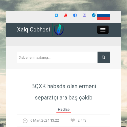
Xalq Cəbhəsi
Close
Siyasət
BQXK həbsdə olan erməni
İqtisadiyyat
separatçılara baş çəkib
Dünya
Hadisə
Hadisə
6 Mart 2024 13:22
2 443