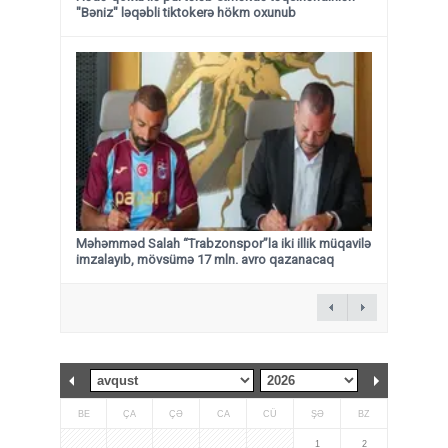
"Bəniz" ləqəbli tiktokerə hökm oxunub
Məhəmməd Salah “Trabzonspor”la iki illik müqavilə
imzalayıb, mövsümə 17 mln. avro qazanacaq
BE
ÇA
ÇƏ
CA
CÜ
ŞƏ
BZ
1
2