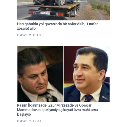
Hacıqabulda yol qəzasında bir nəfər ölüb, 1 nəfər
xəsarət alıb
6 Avqust 18:03
Rasim İldırımzadə, Zaur Mirzəzadə və Qoşqar
Məmmədovun apellyasiya şikayəti üzrə məhkəmə
başlayıb
6 Avqust 17:31