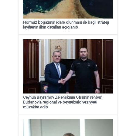
Hörmüz boğazının idarə olunması ilə bağlı strateji
layihənin ilkin detalları açıqlanıb
Ceyhun Bayramov Zelenskinin Ofisinin rəhbəri
Budanovla regional və beynəlxalq vəziyyəti
müzakirə edib