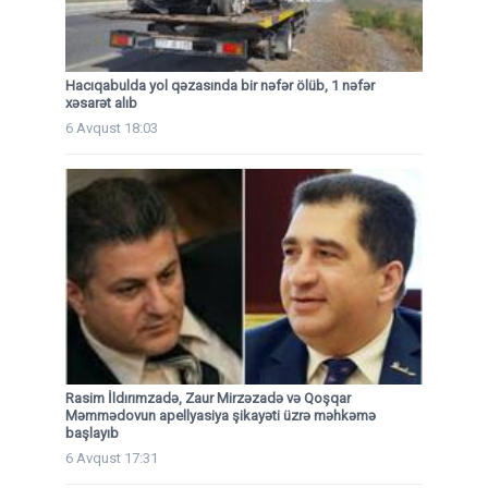
Hacıqabulda yol qəzasında bir nəfər ölüb, 1 nəfər
xəsarət alıb
6 Avqust 18:03
Rasim İldırımzadə, Zaur Mirzəzadə və Qoşqar
Məmmədovun apellyasiya şikayəti üzrə məhkəmə
başlayıb
6 Avqust 17:31