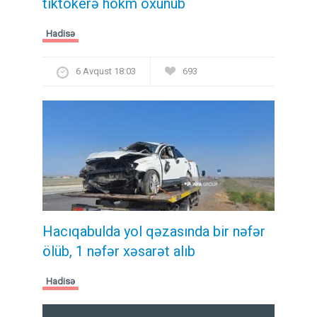
tiktokerə hökm oxunub
Hadisə
6 Avqust 18:03
693
Hacıqabulda yol qəzasında bir nəfər
ölüb, 1 nəfər xəsarət alıb
Hadisə