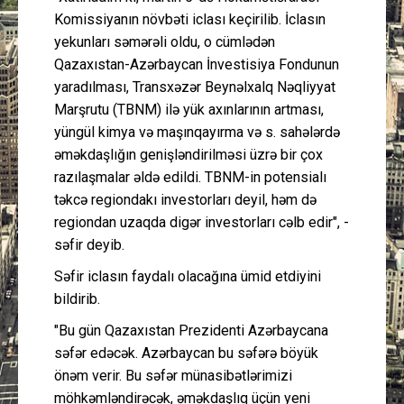
Komissiyanın növbəti iclası keçirilib. İclasın
yekunları səmərəli oldu, o cümlədən
Qazaxıstan-Azərbaycan İnvestisiya Fondunun
yaradılması, Transxəzər Beynəlxalq Nəqliyyat
Marşrutu (TBNM) ilə yük axınlarının artması,
yüngül kimya və maşınqayırma və s. sahələrdə
əməkdaşlığın genişləndirilməsi üzrə bir çox
razılaşmalar əldə edildi. TBNM-in potensialı
təkcə regiondakı investorları deyil, həm də
regiondan uzaqda digər investorları cəlb edir", -
səfir deyib.
Səfir iclasın faydalı olacağına ümid etdiyini
bildirib.
"Bu gün Qazaxıstan Prezidenti Azərbaycana
səfər edəcək. Azərbaycan bu səfərə böyük
önəm verir. Bu səfər münasibətlərimizi
möhkəmləndirəcək, əməkdaşlıq üçün yeni