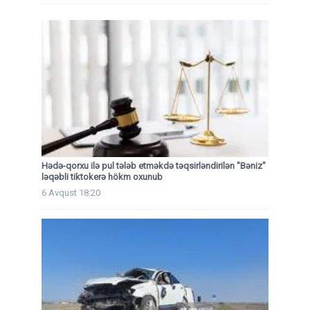
Hədə-qorxu ilə pul tələb etməkdə təqsirləndirilən "Bəniz"
ləqəbli tiktokerə hökm oxunub
6 Avqust 18:20