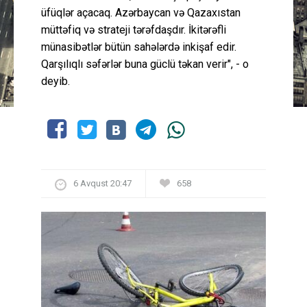
üfüqlər açacaq. Azərbaycan və Qazaxıstan
müttəfiq və strateji tərəfdaşdır. İkitərəfli
münasibətlər bütün sahələrdə inkişaf edir.
Qarşılıqlı səfərlər buna güclü təkan verir", - o
deyib.
6 Avqust 20:47
658