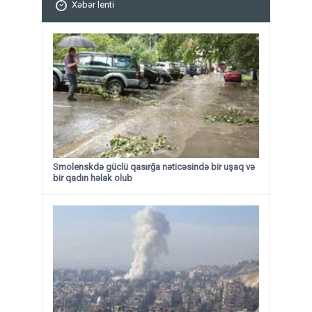
Xəbər lenti
Smolenskdə güclü qasırğa nəticəsində bir uşaq və
bir qadın həlak olub