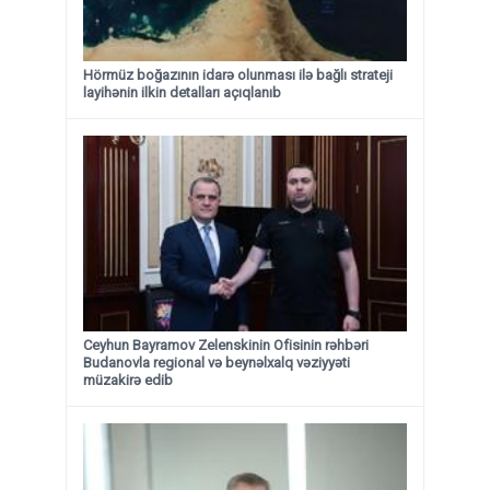
Hörmüz boğazının idarə olunması ilə bağlı strateji
layihənin ilkin detalları açıqlanıb
Ceyhun Bayramov Zelenskinin Ofisinin rəhbəri
Budanovla regional və beynəlxalq vəziyyəti
müzakirə edib