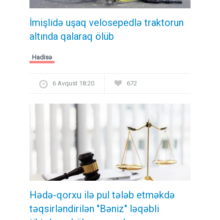
İmişlidə uşaq velosepedlə traktorun
altında qalaraq ölüb
Hadisə
6 Avqust 18:20
672
Hədə-qorxu ilə pul tələb etməkdə
təqsirləndirilən "Bəniz" ləqəbli