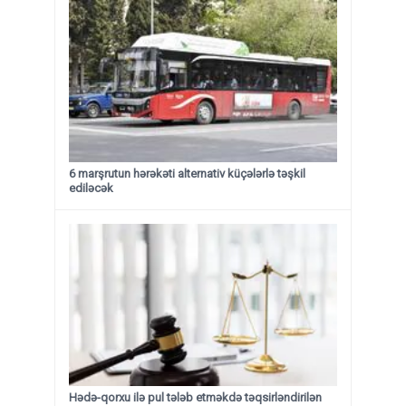
6 marşrutun hərəkəti alternativ küçələrlə təşkil
ediləcək
Hədə-qorxu ilə pul tələb etməkdə təqsirləndirilən