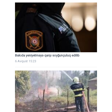
Bakıda yeniyetməyə qarşı soyğunçuluq edilib
6 Avqust 15:23