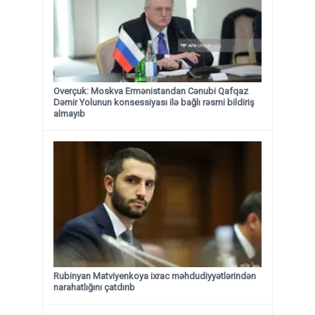
Overçuk: Moskva Ermənistandan Cənubi Qafqaz
Dəmir Yolunun konsessiyası ilə bağlı rəsmi bildiriş
almayıb
Rubinyan Matviyenkoya ixrac məhdudiyyətlərindən
narahatlığını çatdırıb