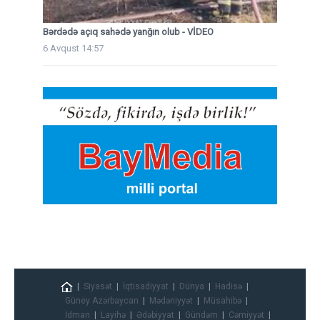
Bərdədə açıq sahədə yanğın olub - VİDEO
6 Avqust 14:57
Siyasət
İqtisadiyyat
Dünya
Hadisə
Güney Azərbaycan
Mədəniyyət
Müsahibə
İdman
Layihə
Ədəbiyyat
Gündəm
Cəmiyyət