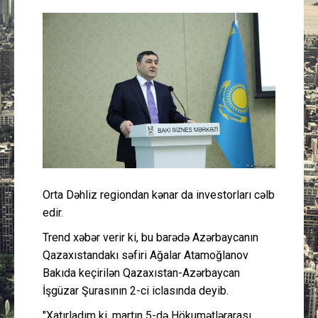
Güney Azərbaycan
Mədəniyyət
Müsahibə
İdman
Layihə
Orta Dəhliz regiondan kənar da investorları cəlb
Gündəm
edir.
Cəmiyyət
Trend xəbər verir ki, bu barədə Azərbaycanın
Qazaxıstandakı səfiri Ağalar Atamoğlanov
Peşə etikası
Bakıda keçirilən Qazaxıstan-Azərbaycan
İşgüzar Şurasının 2-ci iclasında deyib.
Əlaqə
"Xatırladım ki, martın 5-də Hökumətlərarası