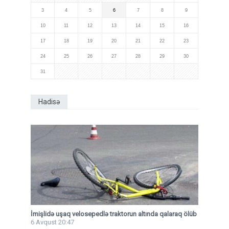
3
4
5
6
7
8
9
10
11
12
13
14
15
16
17
18
19
20
21
22
23
24
25
26
27
28
29
30
31
Hadisə
İmişlidə uşaq velosepedlə traktorun altında qalaraq ölüb
6 Avqust 20:47