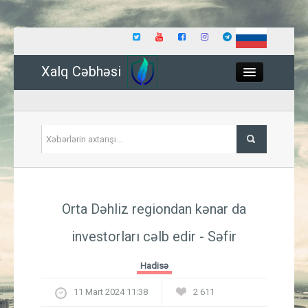
Xalq Cəbhəsi
Close
Siyasət
Orta Dəhliz regiondan kənar da
İqtisadiyyat
investorları cəlb edir - Səfir
Dünya
Hadisə
Hadisə
11 Mart 2024 11:38
2 611