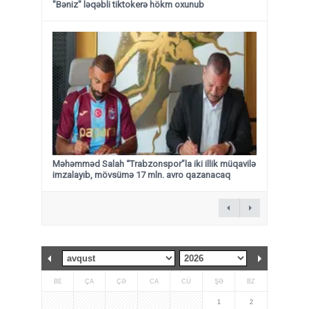
"Bəniz" ləqəbli tiktokerə hökm oxunub
Məhəmməd Salah “Trabzonspor”la iki illik müqavilə
imzalayıb, mövsümə 17 mln. avro qazanacaq
BE
ÇA
ÇƏ
CA
CÜ
ŞƏ
BZ
1
2