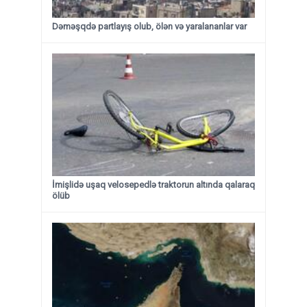
Dəməşqdə partlayış olub, ölən və yaralananlar var
İmişlidə uşaq velosepedlə traktorun altında qalaraq
ölüb