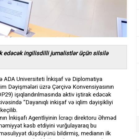
edəcək ingilisdilli jurnalistlər üçün silsilə
və ADA Universiteti İnkişaf və Diplomatiya
 İqlim Dəyişmələri üzrə Çərçivə Konvensiyasının
P29) işıqlandırılmasında aktiv iştirak edəcək
ərçivəsində “Dayanıqlı inkişaf və iqlim dəyişikliyi
eçilib.
ın İnkişafı Agentliyinin İcraçı direktoru Əhməd
həmiyyət kəsb etdiyini vurğulayaraq bu
məsuliyyət düşdüyünü bildirmiş, medianın ilk