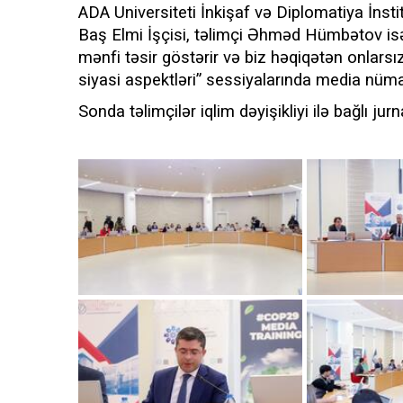
ADA Universiteti İnkişaf və Diplomatiya İnsti
Baş Elmi İşçisi, təlimçi Əhməd Hümbətov is
mənfi təsir göstərir və biz həqiqətən onlarsız 
siyasi aspektləri” sessiyalarında media nüma
Sonda təlimçilər iqlim dəyişikliyi ilə bağlı jurn