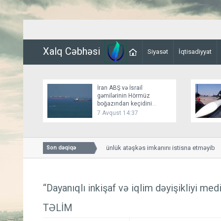
Xalq Cəbhəsi
Siyasət
İqtisadiyyat
İran ABŞ və İsrail
gəmilərinin Hörmüz
boğazından keçidini
bağlayır
7 Avqust 14:37
Bessent İranla 60 günlük atəşkəs imkanını istisna etməyib
Son dəqiqə
“Dayanıqlı inkişaf və iqlim dəyişikliyi me
TƏLİM