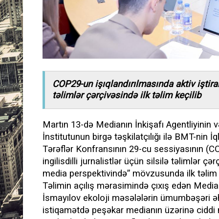
COP29-un işıqlandırılmasında aktiv iştirak 
təlimlər çərçivəsində ilk təlim keçilib
Martın 13-də Medianın İnkişafı Agentliyinin 
İnstitutunun birgə təşkilatçılığı ilə BMT-nin
Tərəflər Konfransının 29-cu sessiyasının (CO
ingilisdilli jurnalistlər üçün silsilə təlimlər ç
media perspektivində” mövzusunda ilk təlim k
Təlimin açılış mərasimində çıxış edən Median
İsmayılov ekoloji məsələlərin ümumbəşəri ə
istiqamətdə peşəkar medianın üzərinə ciddi 