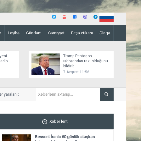
n
Layihə
Gündəm
Cəmiyyət
Peşə etikası
Əlaqə
yeni
Tramp Pentaqon
 edib
rəhbərindən razı olduğunu
bildirib
7 Avqust 11:56
ralanıb
Mirziyoyev və Tramp ikitərəfl
ediblər
Xəbər lenti
Bessent İranla 60 günlük atəşkəs