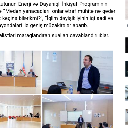
tutunun Enerji və Dayanıqlı İnkişaf Proqramının
ə “Mədən yanacaqları: onlar ətraf mühitə nə qədər
keçinə bilərikmi?”, “İqlim dəyişikliyinin iqtisadi və
yəndələri ilə geniş müzakirələr aparıb.
İ
alistləri maraqlandıran sualları cavablandırılıblar.