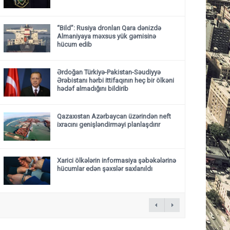
“Bild”: Rusiya dronları Qara dənizdə
Almaniyaya məxsus yük gəmisinə
hücum edib
Ərdoğan Türkiyə-Pakistan-Səudiyyə
Ərəbistanı hərbi ittifaqının heç bir ölkəni
hədəf almadığını bildirib
Qazaxıstan Azərbaycan üzərindən neft
ixracını genişləndirməyi planlaşdırır
Xarici ölkələrin informasiya şəbəkələrinə
hücumlar edən şəxslər saxlanıldı