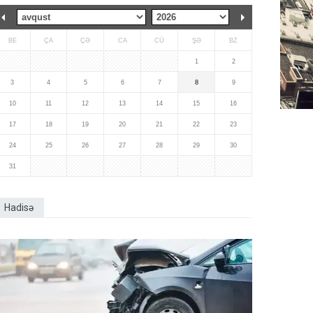
BE
ÇA
ÇƏ
CA
CÜ
ŞƏ
BZ
1
2
3
4
5
6
7
8
9
10
11
12
13
14
15
16
17
18
19
20
21
22
23
24
25
26
27
28
29
30
31
Hadisə