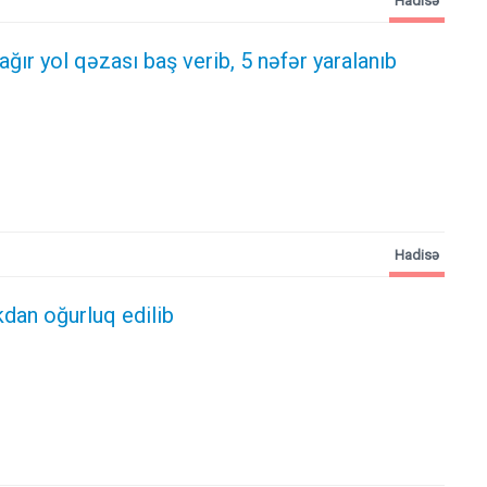
Hadisə
 ağır yol qəzası baş verib, 5 nəfər yaralanıb
Hadisə
kdan oğurluq edilib