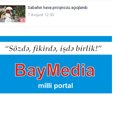
Sabahın hava proqnozu açıqlanıb
7 Avqust 12:50