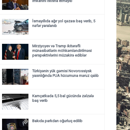
imkanını istisna etməyib
İsmayıllıda ağır yol qəzası baş verib, 5
nəfər yaralanıb
Mirziyoyev və Tramp ikitərəfli
münasibətlərin möhkəmləndirilməsi
perspektivlərini müzakirə ediblər
Türkiyənin yük gəmisi Novorossiysk
yaxınlığında PUA hücumuna məruz qalıb
Kamçatkada 5,5 bal gücündə zəlzələ
baş verib
Bakıda parkdan oğurluq edilib