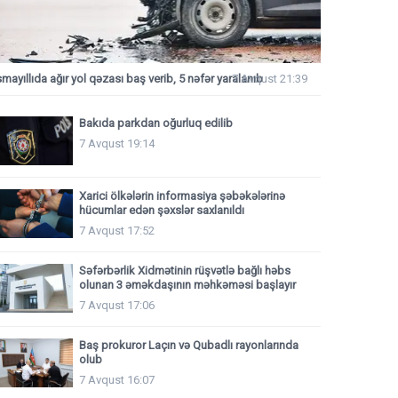
smayıllıda ağır yol qəzası baş verib, 5 nəfər yaralanıb
7 Avqust 21:39
Bakıda parkdan oğurluq edilib
7 Avqust 19:14
Xarici ölkələrin informasiya şəbəkələrinə
hücumlar edən şəxslər saxlanıldı
7 Avqust 17:52
Səfərbərlik Xidmətinin rüşvətlə bağlı həbs
olunan 3 əməkdaşının məhkəməsi başlayır
7 Avqust 17:06
Baş prokuror Laçın və Qubadlı rayonlarında
olub
7 Avqust 16:07