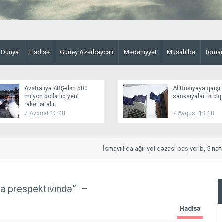
Dünya
Hadisə
Güney Azərbaycan
Mədəniyyət
Müsahibə
İdma
Avstraliya ABŞ-dən 500
Aİ Rusiyaya qarşı 
milyon dollarlıq yeni
sanksiyalar tətbiq
raketlər alır
7 Avqust 13:48
7 Avqust 13:18
İsmayıllıda ağır yol qəzası baş verib, 5 nəfər ya
dia prespektivində”
–
Hadisə