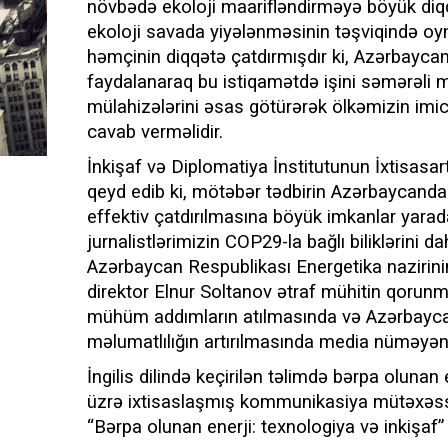
növbədə ekoloji maarifləndirməyə böyük diqq
ekoloji savada yiyələnməsinin təşviqində oyn
həmçinin diqqətə çatdırmışdır ki, Azərbayc
faydalanaraq bu istiqamətdə işini səmərəli 
mülahizələrini əsas götürərək ölkəmizin imici
cavab verməlidir.
İnkişaf və Diplomatiya İnstitutunun İxtisasa
qeyd edib ki, mötəbər tədbirin Azərbaycanda k
effektiv çatdırılmasına böyük imkanlar yarad
jurnalistlərimizin COP29-la bağlı biliklərini da
Azərbaycan Respublikası Energetika nazirin
direktor Elnur Soltanov ətraf mühitin qorunma
mühüm addımların atılmasında və Azərbaycan
məlumatlılığın artırılmasında media nüməyən
İngilis dilində keçirilən təlimdə bərpa olunan e
üzrə ixtisaslaşmış kommunikasiya mütəxəssisi
“Bərpa olunan enerji: texnologiya və inkişaf” 