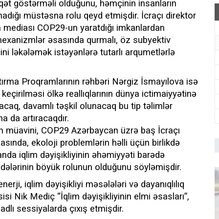
ət göstərməli olduğunu, həmçinin insanların
adığı müstəsna rolu qeyd etmişdir. İcraçı direktor
an mediası COP29-un yaratdığı imkanlardan
mexanizmlər əsasında qurmalı, öz subyektiv
ni ləkələmək istəyənlərə tutarlı arqumetlərlə
rtırma Proqramlarının rəhbəri Nərgiz İsmayılova isə
eçirilməsi ölkə reallıqlarının dünya ictimaiyyətinə
acaq, davamlı təşkil olunacaq bu tip təlimlər
ha da artıracaqdır.
in müavini, COP29 Azərbaycan üzrə baş İcraçı
sında, ekoloji problemlərin həlli üçün birlikdə
da iqlim dəyişikliyinin əhəmiyyəti barədə
dələrinin böyük rolunun olduğunu söyləmişdir.
nerji, iqlim dəyişikliyi məsələləri və dayanıqlılıq
 Nik Mediç “İqlim dəyişikliyinin elmi əsasları”,
adlı sessiyalarda çıxış etmişdir.