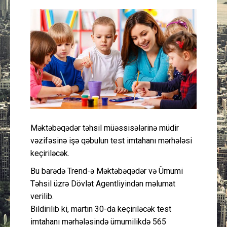
Güney Azərbaycan
Mədəniyyət
Müsahibə
İdman
Layihə
Məktəbəqədər təhsil müəssisələrinə müdir
vəzifəsinə işə qəbulun test imtahanı mərhələsi
Gündəm
keçiriləcək.
Cəmiyyət
Bu barədə Trend-ə Məktəbəqədər və Ümumi
Təhsil üzrə Dövlət Agentliyindən məlumat
Peşə etikası
verilib.
Bildirilib ki, martın 30-da keçiriləcək test
Əlaqə
imtahanı mərhələsində ümumilikdə 565