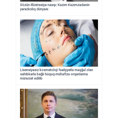
Sözün illüstrasiya naxışı: Kazım Kazımzadənin
yaradıcılıq dünyası
Lisensiyasız kosmetoloji fəaliyyətlə məşğul olan
sahibkarla bağlı hüquq-mühafizə orqanlarına
müraciət edilib