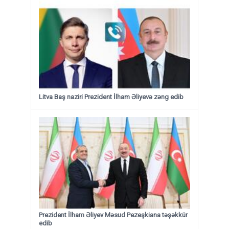
Litva Baş naziri Prezident İlham Əliyevə zəng edib
Prezident İlham Əliyev Məsud Pezeşkiana təşəkkür
edib