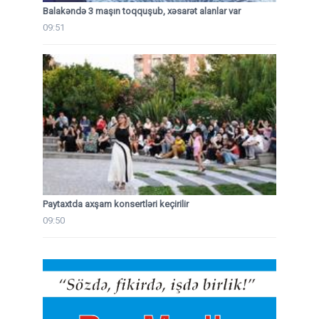
Balakəndə 3 maşın toqquşub, xəsarət alanlar var
09:51
Paytaxtda axşam konsertləri keçirilir
09:50