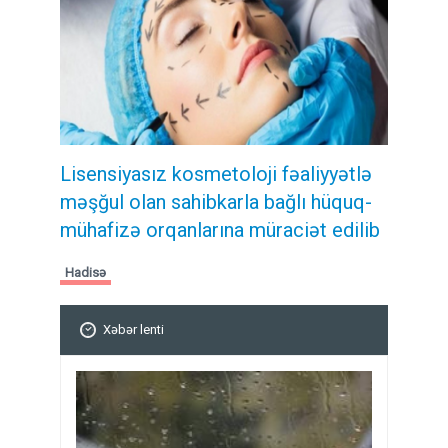
Lisensiyasız kosmetoloji fəaliyyətlə
məşğul olan sahibkarla bağlı hüquq-
mühafizə orqanlarına müraciət edilib
Hadisə
Xəbər lenti