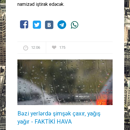
namizəd iştirak edəcək.
12:06
175
Bəzi yerlərdə şimşək çaxır, yağış
yağır - FAKTİKİ HAVA