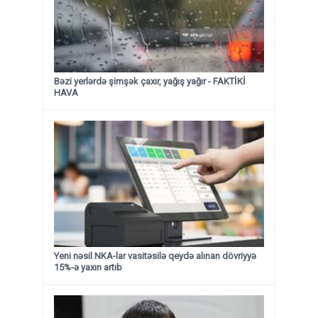
Bəzi yerlərdə şimşək çaxır, yağış yağır - FAKTİKİ
HAVA
Yeni nəsil NKA-lar vasitəsilə qeydə alınan dövriyyə
15%-ə yaxın artıb