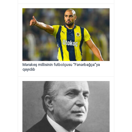
Mərakeş millisinin futbolçusu “Fənərbağça”ya
qayıdıb