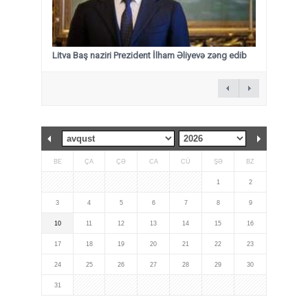
Litva Baş naziri Prezident İlham Əliyevə zəng edib
BE
ÇA
ÇƏ
CA
CÜ
ŞƏ
BZ
1
2
3
4
5
6
7
8
9
10
11
12
13
14
15
16
17
18
19
20
21
22
23
24
25
26
27
28
29
30
31