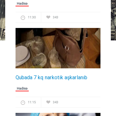
Hadisə
11:30
343
Qubada 7 kq narkotik aşkarlanıb
Hadisə
11:15
343