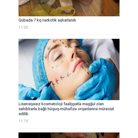
Qubada 7 kq narkotik aşkarlanıb
11:30
Lisensiyasız kosmetoloji fəaliyyətlə məşğul olan
sahibkarla bağlı hüquq-mühafizə orqanlarına müraciət
edilib
11:15