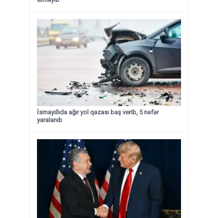
İsmayıllıda ağır yol qəzası baş verib, 5 nəfər
yaralanıb