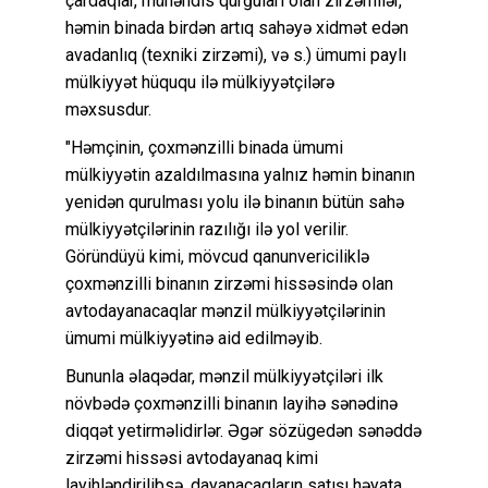
çardaqlar, mühəndis qurğuları olan zirzəmilər,
həmin binada birdən artıq sahəyə xidmət edən
avadanlıq (texniki zirzəmi), və s.) ümumi paylı
mülkiyyət hüququ ilə mülkiyyətçilərə
məxsusdur.
"Həmçinin, çoxmənzilli binada ümumi
mülkiyyətin azaldılmasına yalnız həmin binanın
yenidən qurulması yolu ilə binanın bütün sahə
mülkiyyətçilərinin razılığı ilə yol verilir.
Göründüyü kimi, mövcud qanunvericiliklə
çoxmənzilli binanın zirzəmi hissəsində olan
avtodayanacaqlar mənzil mülkiyyətçilərinin
ümumi mülkiyyətinə aid edilməyib.
Bununla əlaqədar, mənzil mülkiyyətçiləri ilk
növbədə çoxmənzilli binanın layihə sənədinə
diqqət yetirməlidirlər. Əgər sözügedən sənəddə
zirzəmi hissəsi avtodayanaq kimi
layihləndirilibsə, dayanacaqların satışı həyata