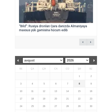
“Bild”: Rusiya dronları Qara dənizdə Almaniyaya
məxsus yük gəmisinə hücum edib
BE
ÇA
ÇƏ
CA
CÜ
ŞƏ
BZ
1
2
3
4
5
6
7
8
9
10
11
12
13
14
15
16
17
18
19
20
21
22
23
24
25
26
27
28
29
30