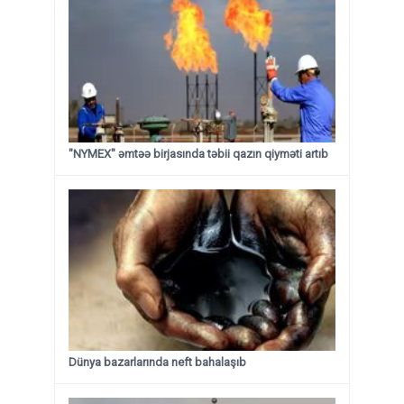
"NYMEX" əmtəə birjasında təbii qazın qiyməti artıb
Dünya bazarlarında neft bahalaşıb