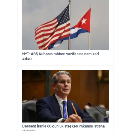
NYT: ABŞ Kubanın rəhbəri vəzifəsinə namizəd
axtarır
Bessent İranla 60 günlük atəşkəs imkanını istisna
etməyib