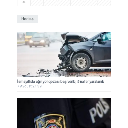
31
Hadisə
İsmayıllıda ağır yol qəzası baş verib, 5 nəfər yaralanıb
7 Avqust 21:39