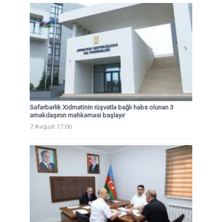
Səfərbərlik Xidmətinin rüşvətlə bağlı həbs olunan 3
əməkdaşının məhkəməsi başlayır
7 Avqust 17:06