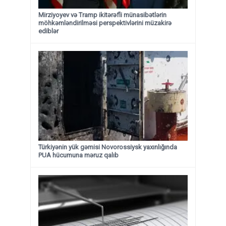
Mirziyoyev və Tramp ikitərəfli münasibətlərin
möhkəmləndirilməsi perspektivlərini müzakirə
ediblər
Türkiyənin yük gəmisi Novorossiysk yaxınlığında
PUA hücumuna məruz qalıb