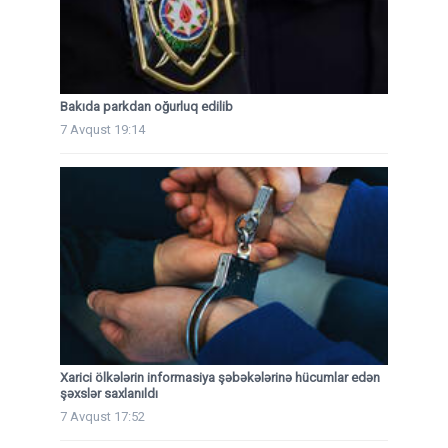
Bakıda parkdan oğurluq edilib
7 Avqust 19:14
Xarici ölkələrin informasiya şəbəkələrinə hücumlar edən
şəxslər saxlanıldı
7 Avqust 17:52