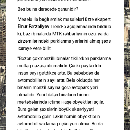
Bəs bu nə dərəcədə qanunidir?
Məsələ ilə bağlı əmlak məsələləri üzrə ekspert
Elnur Fərzəliyev
Trend-ə açıqlamasında bildirib
ki, bəzi binalarda MTK rəhbərliyinin özü, ya da
zirzəmilərindəki parklanma yerlərini almış şəxs
icarəyə verə bilir:
"Bəzən çoxmənzilli binalar tikilərkən parklanma
mütləq nəzərə alınmalıdır. Çünki paytaxtda
insan sayı getdikcə artır. Bu səbəbdən də
avtomobillərin sayı artır. Belə olduqda hər
binanın mənzil sayına görə avtopark yeri
olmalıdır. Yeni tikilən binaların birinci
mərtəbələrində ictimai-iaşə obyektləri açılır.
Bura gələn şəxslərin böyük əksəriyyəti
avtomobillə gəlir. Lakin həmin obyektlərin
avtomobil saxlamaq üçün yeri olmur. Bu da