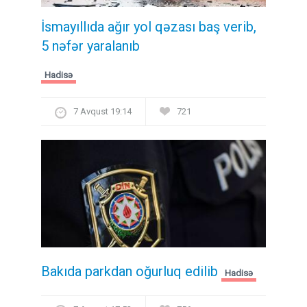
İsmayıllıda ağır yol qəzası baş verib,
5 nəfər yaralanıb
Hadisə
7 Avqust 19:14
721
Bakıda parkdan oğurluq edilib
Hadisə