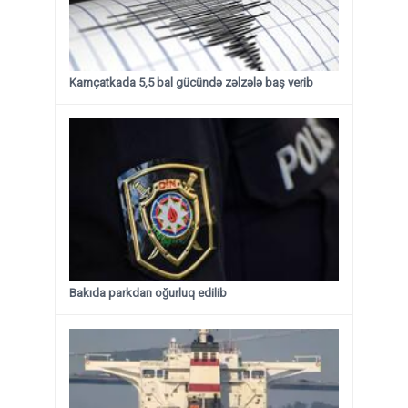
Kamçatkada 5,5 bal gücündə zəlzələ baş verib
Bakıda parkdan oğurluq edilib