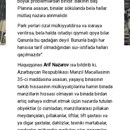
böyük problemlərdən biridir. Bakının Baş
Planına əsasən, binalar söküləndə belə hallar
mütləq nəzərə alınmalıdır.
Park yerləri özəl mülkiyyətdirsə və icarəyə
verilirsə, belə halda istədiyi qiyməti qoya bilər.
Qanunla bu qadağan deyil. Bununla bağlı hər
hansısa tarif olmadığından sui-istifadə halları
qaçılmazdır".
Hüquqşünas
Arif Nəzərov
isə bildirib ki,
Azərbaycan Respublikası Mənzil Məcəlləsinin
35-ci maddəsinə əsasən, yaşayış binasının
tərkib hissəsinin mülkiyyətçilərinə həmin binada
mənzillərin hissəsi olmayan və binada birdən
artıq sahəyə xidmət etmək üçün nəzərdə tutulan
obyektlər (o cümlədən, mənzillərarası pilləkən
meydançaları, pilləkənlər, liftlər, lift şaxtası və
ya digər şaxtalar, dəhlizlər, texniki mərtəbələr,