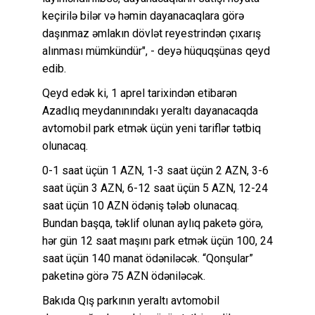
keçirilə bilər və həmin dayanacaqlara görə
daşınmaz əmlakın dövlət reyestrindən çıxarış
alınması mümkündür", - deyə hüquqşünas qeyd
edib.
Qeyd edək ki, 1 aprel tarixindən etibarən
Azadlıq meydanınındakı yeraltı dayanacaqda
avtomobil park etmək üçün yeni tariflər tətbiq
olunacaq.
0-1 saat üçün 1 AZN, 1-3 saat üçün 2 AZN, 3-6
saat üçün 3 AZN, 6-12 saat üçün 5 AZN, 12-24
saat üçün 10 AZN ödəniş tələb olunacaq.
Bundan başqa, təklif olunan aylıq paketə görə,
hər gün 12 saat maşını park etmək üçün 100, 24
saat üçün 140 manat ödəniləcək. “Qonşular”
paketinə görə 75 AZN ödəniləcək.
Bakıda Qış parkının yeraltı avtomobil