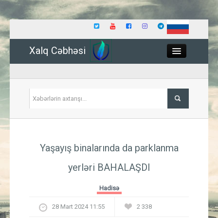
Xalq Cəbhəsi
Close
Siyasət
Yaşayış binalarında da parklanma
İqtisadiyyat
yerləri BAHALAŞDI
Dünya
Hadisə
Hadisə
28 Mart 2024 11:55
2 338