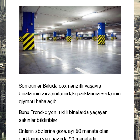
Güney Azərbaycan
Mədəniyyət
Müsahibə
İdman
Layihə
Son günlər Bakıda çoxmənzilli yaşayış
Gündəm
binalarının zirzəmilərindəki parklanma yerlərinin
qiyməti bahalaşıb.
Cəmiyyət
Bunu Trend-ə yeni tikili binalarda yaşayan
Peşə etikası
sakinlər bildiriblər.
Onların sözlərinə görə, ayı 60 manata olan
Əlaqə
parklanma yeri hazırda 90 manatadır.