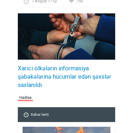
7 Avqust 17:52
756
Xarici ölkələrin informasiya
şəbəkələrinə hücumlar edən şəxslər
saxlanıldı
Hadisə
Xəbər lenti