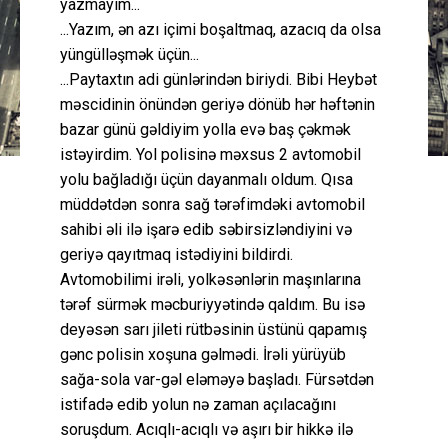
yazmayım...
...Yazım, ən azı içimi boşaltmaq, azacıq da olsa
yüngülləşmək üçün...
...Paytaxtın adi günlərindən biriydi. Bibi Heybət
məscidinin önündən geriyə dönüb hər həftənin
bazar günü gəldiyim yolla evə baş çəkmək
istəyirdim. Yol polisinə məxsus 2 avtomobil
yolu bağladığı üçün dayanmalı oldum. Qısa
müddətdən sonra sağ tərəfimdəki avtomobil
sahibi əli ilə işarə edib səbirsizləndiyini və
geriyə qayıtmaq istədiyini bildirdi.
Avtomobilimi irəli, yolkəsənlərin maşınlarına
tərəf sürmək məcburiyyətində qaldım. Bu isə
deyəsən sarı jileti rütbəsinin üstünü qapamış
gənc polisin xoşuna gəlmədi. İrəli yürüyüb
sağa-sola var-gəl eləməyə başladı. Fürsətdən
istifadə edib yolun nə zaman açılacağını
soruşdum. Acıqlı-acıqlı və aşırı bir hikkə ilə