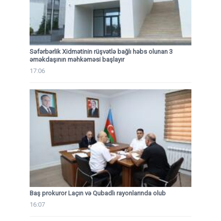
Səfərbərlik Xidmətinin rüşvətlə bağlı həbs olunan 3
əməkdaşının məhkəməsi başlayır
17:06
Baş prokuror Laçın və Qubadlı rayonlarında olub
16:07