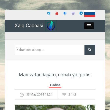
Xalq Cəbhəsi
Close
Siyasət
Mən vətəndaşam, cənab yol polisi
İqtisadiyyat
Hadisə
Dünya
13 May 2014 18:24
2 142
Hadisə