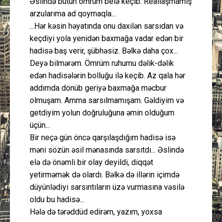
Əslində bütün ömrüm belə keçib. Reallaşmamış
arzularıma ad qoymaqla...
...Hər kəsin həyatında onu daxilən sarsıdan və
keçdiyi yola yenidən baxmağa vadar edən bir
hadisə baş verir, şübhəsiz. Bəlkə daha çox...
Deyə bilmərəm. Ömrüm ruhumu dəlik-dəlik
edən hadisələrin bolluğu ilə keçib. Az qala hər
addımda dönüb geriyə baxmağa məcbur
olmuşam. Amma sarsılmamışam. Gəldiyim və
getdiyim yolun doğruluğuna əmin olduğum
üçün...
Bir neçə gün öncə qarşılaşdığım hadisə isə
məni sözün əsil mənasında sarsıtdı... Əslində
elə də önəmli bir olay deyildi, diqqət
yetirməmək də olardı. Bəlkə də illərin içimdə
düyünlədiyi sarsıntıların üzə vurmasına vəsilə
oldu bu hadisə...
Hələ də tərəddüd edirəm, yazım, yoxsa