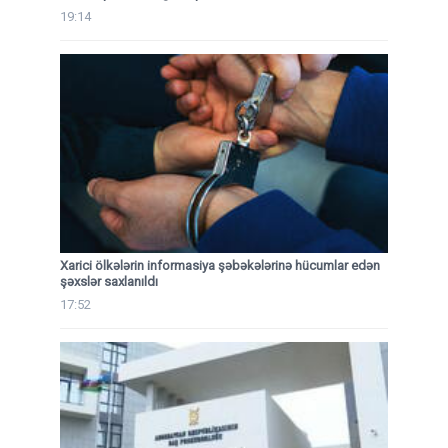
19:14
Xarici ölkələrin informasiya şəbəkələrinə hücumlar edən
şəxslər saxlanıldı
17:52