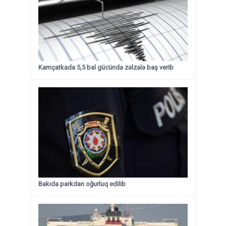
Kamçatkada 5,5 bal gücündə zəlzələ baş verib
Bakıda parkdan oğurluq edilib