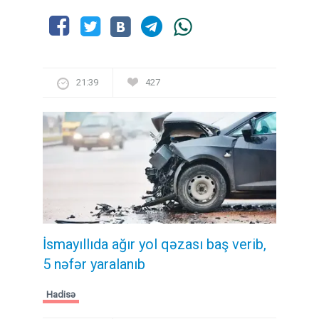
21:39
427
İsmayıllıda ağır yol qəzası baş verib,
5 nəfər yaralanıb
Hadisə