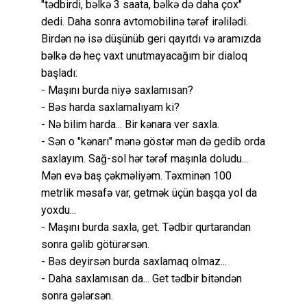
"tədbirdi, bəlkə 3 saata, bəlkə də daha çox"
dedi. Daha sonra avtomobilinə tərəf irəlilədi.
Birdən nə isə düşünüb geri qayıtdı və aramızda
bəlkə də heç vaxt unutmayacağım bir dialoq
başladı:
- Maşını burda niyə saxlamısan?
- Bəs harda saxlamalıyam ki?
- Nə bilim harda... Bir kənara ver saxla.
- Sən o "kənarı" mənə göstər mən də gedib orda
saxlayım. Sağ-sol hər tərəf maşınla doludu...
Mən evə baş çəkməliyəm. Təxminən 100
metrlik məsafə var, getmək üçün başqa yol da
yoxdu...
- Maşını burda saxla, get. Tədbir qurtarandan
sonra gəlib götürərsən.
- Bəs deyirsən burda saxlamaq olmaz...
- Daha saxlamısan da... Get tədbir bitəndən
sonra gələrsən.