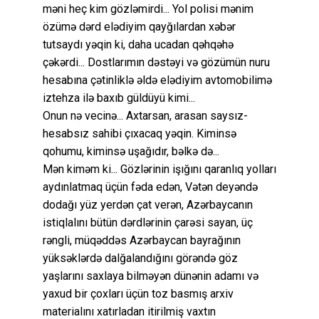
məni heç kim gözləmirdi... Yol polisi mənim
özümə dərd elədiyim qayğılardan xəbər
tutsaydı yəqin ki, daha ucadan qəhqəhə
çəkərdi... Dostlarımın dəstəyi və gözümün nuru
hesabına çətinliklə əldə elədiyim avtomobilimə
iztehza ilə baxıb güldüyü kimi...
Onun nə vecinə... Axtarsan, arasan saysız-
hesabsız sahibi çıxacaq yəqin. Kiminsə
qohumu, kiminsə uşağıdır, bəlkə də...
Mən kiməm ki... Gözlərinin işığını qaranlıq yolları
aydınlatmaq üçün fəda edən, Vətən deyəndə
dodağı yüz yerdən çat verən, Azərbaycanın
istiqlalını bütün dərdlərinin çarəsi sayan, üç
rəngli, müqəddəs Azərbaycan bayrağının
yüksəklərdə dalğalandığını görəndə göz
yaşlarını saxlaya bilməyən dünənin adamı və
yaxud bir çoxları üçün toz basmış arxiv
materialını xatırladan itirilmiş vaxtın