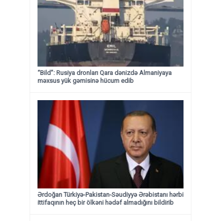
“Bild”: Rusiya dronları Qara dənizdə Almaniyaya
məxsus yük gəmisinə hücum edib
Ərdoğan Türkiyə-Pakistan-Səudiyyə Ərəbistanı hərbi
ittifaqının heç bir ölkəni hədəf almadığını bildirib