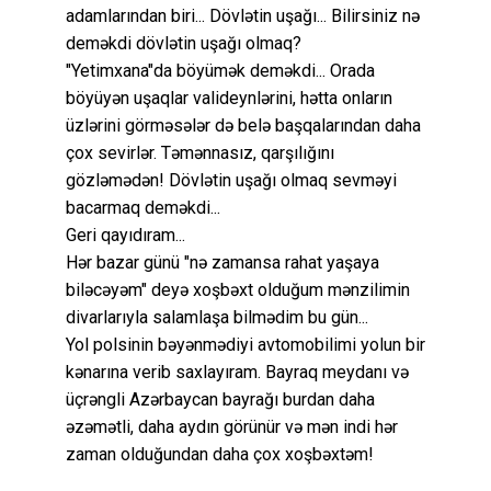
adamlarından biri... Dövlətin uşağı... Bilirsiniz nə
deməkdi dövlətin uşağı olmaq?
"Yetimxana"da böyümək deməkdi... Orada
böyüyən uşaqlar valideynlərini, hətta onların
üzlərini görməsələr də belə başqalarından daha
çox sevirlər. Təmənnasız, qarşılığını
gözləmədən! Dövlətin uşağı olmaq sevməyi
bacarmaq deməkdi...
Geri qayıdıram...
Hər bazar günü "nə zamansa rahat yaşaya
biləcəyəm" deyə xoşbəxt olduğum mənzilimin
divarlarıyla salamlaşa bilmədim bu gün...
Yol polsinin bəyənmədiyi avtomobilimi yolun bir
kənarına verib saxlayıram. Bayraq meydanı və
üçrəngli Azərbaycan bayrağı burdan daha
əzəmətli, daha aydın görünür və mən indi hər
zaman olduğundan daha çox xoşbəxtəm!