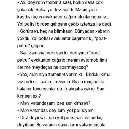
- Axı deyirsən tədbir 3 saat, bəlkə daha çox
çəkəcək. Bəlkə yol tez açıldı. Maşın yolu
kəsdiyi üçün evakuator çağırmalı olacaqsınız...
Yol polisi birdən qəhqəhə çəkib iztehza ilə dedi:
- Görürsən, heç nə bilmirsən. Dünyadan xəbərin
yoxdu. Yol polisi evakuator çağırmır ki, "post-
patrul" çağırır...
- Sən zəmanət verirsən ki, dediyin o "post-
patrul" evakuator çağırıb mənim avtomobilimi
cərimə meydaçasına aparmayacaq?
- Yox, mən niyə zəmanət verim ki... Birdəki kimə
lazımdı e.... sənin... maşının. Bu nə maşındı ki...
hələ bir toxunsunlar da...(qəhqəhə çəkir). Sən
kimsən axı?
- Mən, vətəndaşam, bəs sən kimsən?
- Mən vətəndaş deyiləm, yol polisiyəm...
- Düz deyirsən, sən yol polisisən, vətəndaş
deyilsən. Bu vətənin sənin kimi vətəndaşı ola