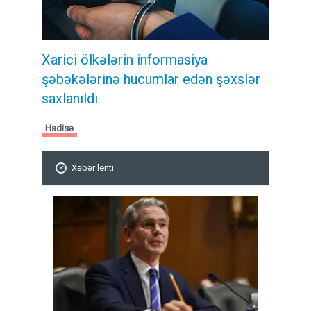
Xarici ölkələrin informasiya
şəbəkələrinə hücumlar edən şəxslər
saxlanıldı
Hadisə
Xəbər lenti