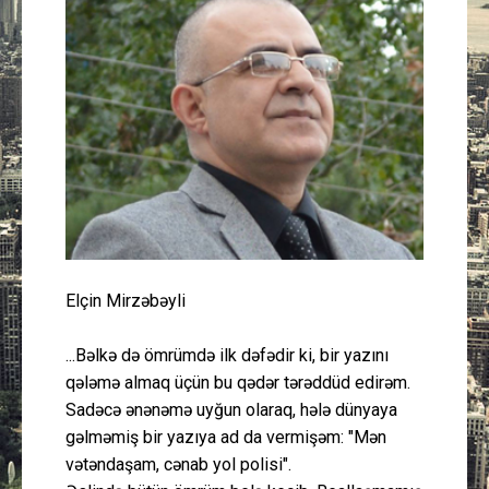
Güney Azərbaycan
Mədəniyyət
Müsahibə
İdman
Layihə
Elçin Mirzəbəyli
Gündəm
...Bəlkə də ömrümdə ilk dəfədir ki, bir yazını
Cəmiyyət
qələmə almaq üçün bu qədər tərəddüd edirəm.
Sadəcə ənənəmə uyğun olaraq, hələ dünyaya
Peşə etikası
gəlməmiş bir yazıya ad da vermişəm: "Mən
vətəndaşam, cənab yol polisi".
Əlaqə