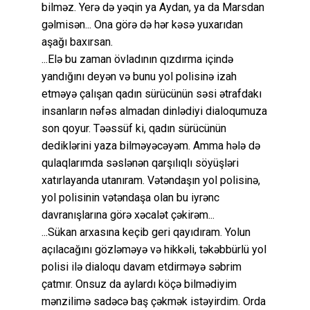
bilməz. Yerə də yəqin ya Aydan, ya da Marsdan
gəlmisən... Ona görə də hər kəsə yuxarıdan
aşağı baxırsan.
...Elə bu zaman övladının qızdırma içində
yandığını deyən və bunu yol polisinə izah
etməyə çalışan qadın sürücünün səsi ətrafdakı
insanların nəfəs almadan dinlədiyi dialoqumuza
son qoyur. Təəssüf ki, qadın sürücünün
dediklərini yaza bilməyəcəyəm. Amma hələ də
qulaqlarımda səslənən qarşılıqlı söyüşləri
xatırlayanda utanıram. Vətəndaşın yol polisinə,
yol polisinin vətəndaşa olan bu iyrənc
davranışlarına görə xəcalət çəkirəm...
...Sükan arxasına keçib geri qayıdıram. Yolun
açılacağını gözləməyə və hikkəli, təkəbbürlü yol
polisi ilə dialoqu davam etdirməyə səbrim
çatmır. Onsuz da aylardı köçə bilmədiyim
mənzilimə sadəcə baş çəkmək istəyirdim. Orda