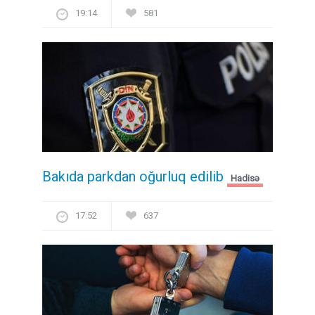
19:14
581
Bakıda parkdan oğurluq edilib
Hadisə
17:52
637