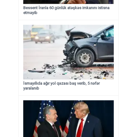
Bessent İranla 60 günlük atəşkəs imkanını istisna
etməyib
İsmayıllıda ağır yol qəzası baş verib, 5 nəfər
yaralanıb