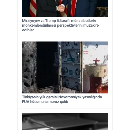
Mirziyoyev və Tramp ikitərəfli münasibətlərin
möhkəmləndirilməsi perspektivlərini müzakirə
ediblər
Türkiyənin yük gəmisi Novorossiysk yaxınlığında
PUA hücumuna məruz qalıb