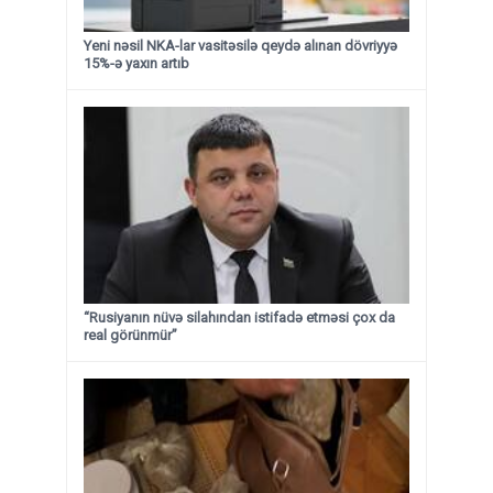
Yeni nəsil NKA-lar vasitəsilə qeydə alınan dövriyyə
15%-ə yaxın artıb
“Rusiyanın nüvə silahından istifadə etməsi çox da
real görünmür”