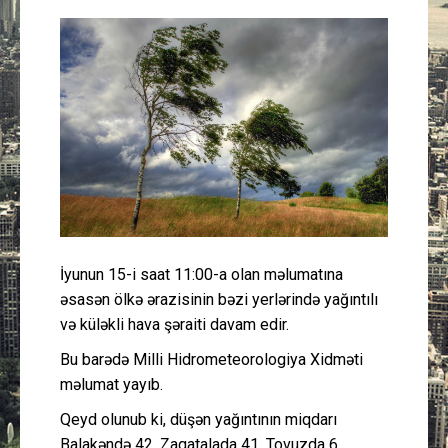
Güney Azərbaycan
Mədəniyyət
Müsahibə
İdman
Layihə
İyunun 15-i saat 11:00-a olan məlumatına
Gündəm
əsasən ölkə ərazisinin bəzi yerlərində yağıntılı
və küləkli hava şəraiti davam edir.
Cəmiyyət
Bu barədə Milli Hidrometeorologiya Xidməti
Peşə etikası
məlumat yayıb.
Qeyd olunub ki, düşən yağıntının miqdarı
Əlaqə
Balakəndə 42, Zaqatalada 41, Tovuzda 6,