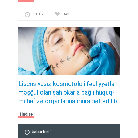
11:15
343
Lisensiyasız kosmetoloji fəaliyyətlə
məşğul olan sahibkarla bağlı hüquq-
mühafizə orqanlarına müraciət edilib
Hadisə
Xəbər lenti