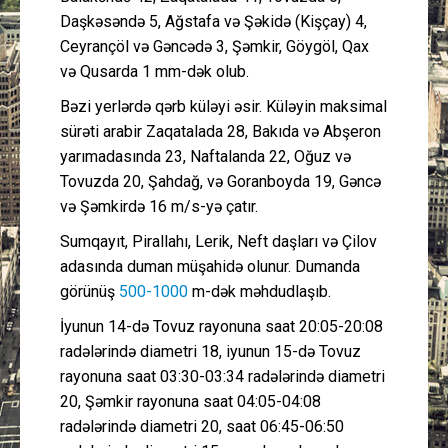
Daşkəsəndə 5, Ağstafa və Şəkidə (Kişçay) 4,
Ceyrançöl və Gəncədə 3, Şəmkir, Göygöl, Qax
və Qusarda 1 mm-dək olub.
Bəzi yerlərdə qərb küləyi əsir. Küləyin maksimal
sürəti arabir Zaqatalada 28, Bakıda və Abşeron
yarımadasında 23, Naftalanda 22, Oğuz və
Tovuzda 20, Şahdağ, və Goranboyda 19, Gəncə
və Şəmkirdə 16 m/s-yə çatır.
Sumqayıt, Pirallahı, Lerik, Neft daşları və Çilov
adasında duman müşahidə olunur. Dumanda
görünüş
500-1000
m-dək məhdudlaşıb.
İyunun 14-də Tovuz rayonuna saat 20:05-20:08
radələrində diametri 18, iyunun 15-də Tovuz
rayonuna saat 03:30-03:34 radələrində diametri
20, Şəmkir rayonuna saat 04:05-04:08
radələrində diametri 20, saat 06:45-06:50