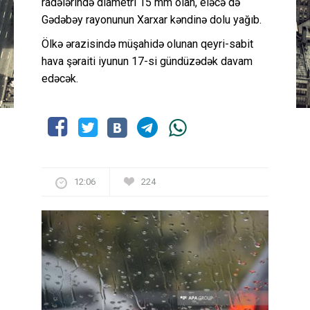
radələrində diametri 15 mm olan, eləcə də
Gədəbəy rayonunun Xarxar kəndinə dolu yağıb.
Ölkə ərazisində müşahidə olunan qeyri-sabit
hava şəraiti iyunun 17-si gündüzədək davam
edəcək.
12:06
224