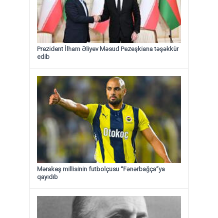
Prezident İlham Əliyev Məsud Pezeşkiana təşəkkür
edib
Mərakeş millisinin futbolçusu “Fənərbağça”ya
qayıdıb