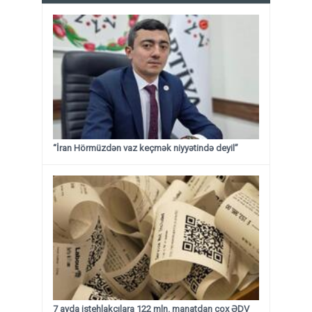
“İran Hörmüzdən vaz keçmək niyyətində deyil”
7 ayda istehlakçılara 122 mln. manatdan çox ƏDV