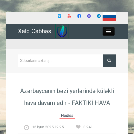
Xalq Cəbhəsi
Close
Siyasət
Azərbaycanın bəzi yerlərində küləkli
İqtisadiyyat
hava davam edir - FAKTİKİ HAVA
Dünya
Hadisə
Hadisə
15 İyun 2025 12:25
3 241