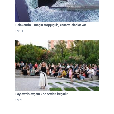
Balakəndə 3 maşın toqquşub, xəsarət alanlar var
09:51
Paytaxtda axşam konsertləri keçirilir
09:50