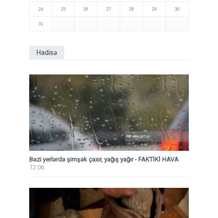
24
25
26
27
28
29
30
31
Hadisə
Bəzi yerlərdə şimşək çaxır, yağış yağır - FAKTİKİ HAVA
12:06