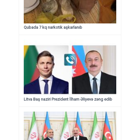
Qubada 7 kq narkotik aşkarlanıb
Litva Baş naziri Prezident İlham Əliyevə zəng edib