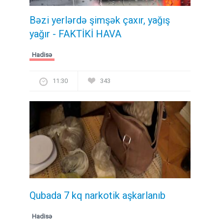
Bəzi yerlərdə şimşək çaxır, yağış
yağır - FAKTİKİ HAVA
Hadisə
11:30
343
Qubada 7 kq narkotik aşkarlanıb
Hadisə