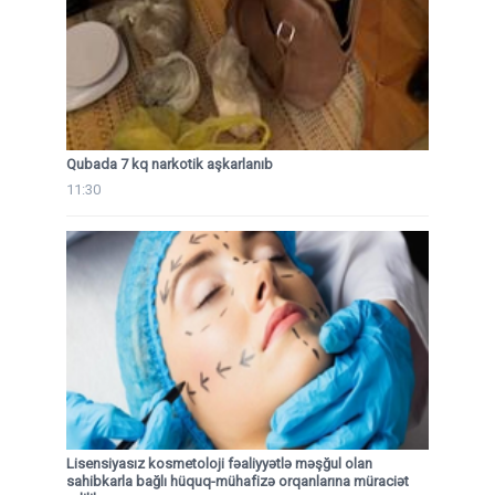
Qubada 7 kq narkotik aşkarlanıb
11:30
Lisensiyasız kosmetoloji fəaliyyətlə məşğul olan
sahibkarla bağlı hüquq-mühafizə orqanlarına müraciət