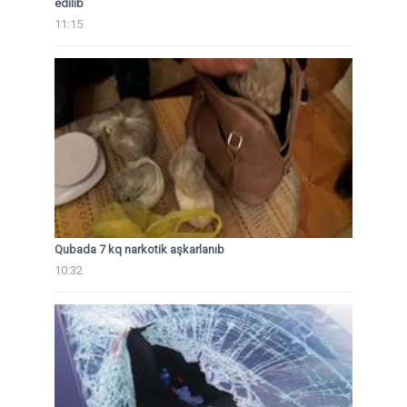
edilib
11:15
Qubada 7 kq narkotik aşkarlanıb
10:32