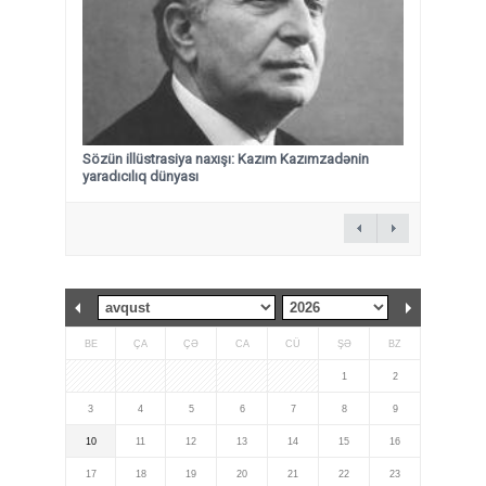
Sözün illüstrasiya naxışı: Kazım Kazımzadənin
yaradıcılıq dünyası
BE
ÇA
ÇƏ
CA
CÜ
ŞƏ
BZ
1
2
3
4
5
6
7
8
9
10
11
12
13
14
15
16
17
18
19
20
21
22
23