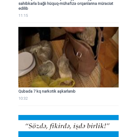
sahibkarla bağlı hüquq-mühafizə orqanlarına müraciət
edilib
11:15
Qubada 7 kq narkotik aşkarlanıb
10:32