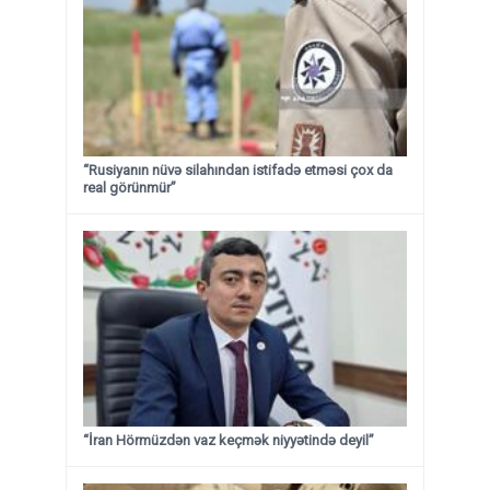
“Rusiyanın nüvə silahından istifadə etməsi çox da
real görünmür”
“İran Hörmüzdən vaz keçmək niyyətində deyil”