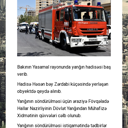
Güney Azərbaycan
Mədəniyyət
Müsahibə
İdman
Layihə
Bakının Yasamal rayonunda yanğın hadisəsi baş
verib.
Gündəm
Hadisə Həsən bəy Zərdabi küçəsində yerləşən
obyektdə qeydə alınıb.
Cəmiyyət
Yanğının söndürülməsi üçün əraziyə Fövqəladə
Hallar Nazirliyinin Dövlət Yanğından Mühafizə
Peşə etikası
Xidmətinin qüvvələri cəlb olunub.
Əlaqə
Yanğının söndürülməsi istiqamətində tədbirlər