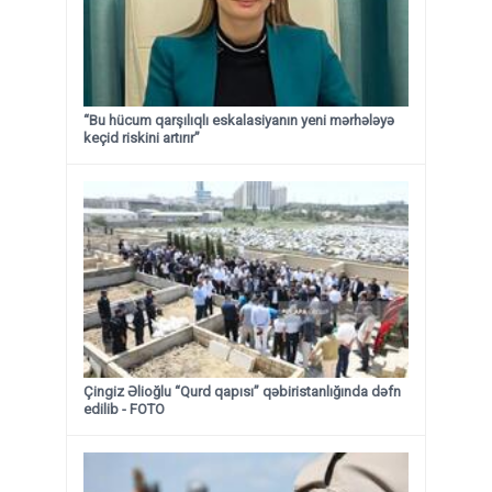
“Bu hücum qarşılıqlı eskalasiyanın yeni mərhələyə
keçid riskini artırır”
Çingiz Əlioğlu “Qurd qapısı” qəbiristanlığında dəfn
edilib
- FOTO