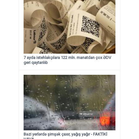
7 ayda istehlakçılara 122 mln. manatdan çox ƏDV
geri qaytarılıb
Bəzi yerlərdə şimşək çaxır, yağış yağır - FAKTİKİ