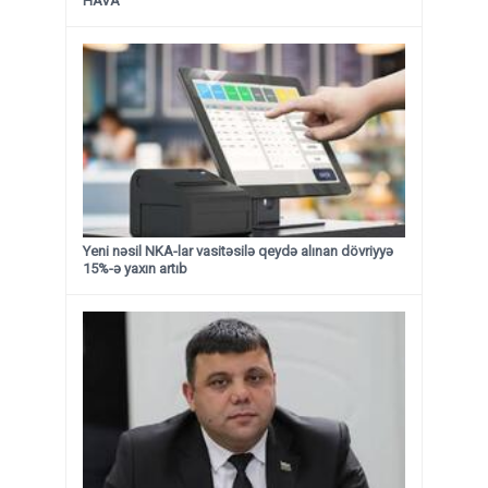
HAVA
Yeni nəsil NKA-lar vasitəsilə qeydə alınan dövriyyə
15%-ə yaxın artıb