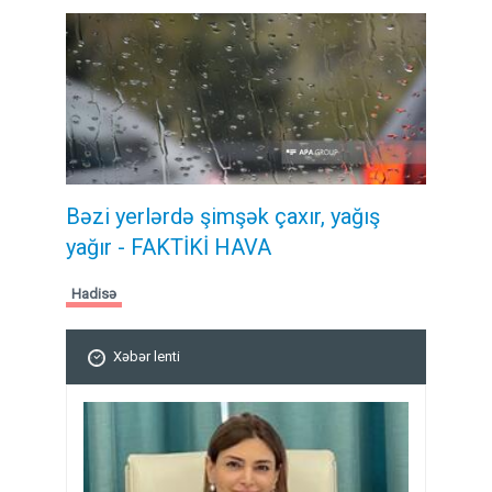
Bəzi yerlərdə şimşək çaxır, yağış
yağır - FAKTİKİ HAVA
Hadisə
Xəbər lenti