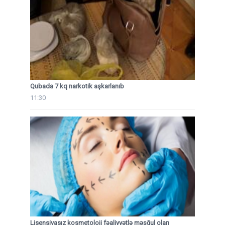
Qubada 7 kq narkotik aşkarlanıb
11:30
Lisensiyasız kosmetoloji fəaliyyətlə məşğul olan