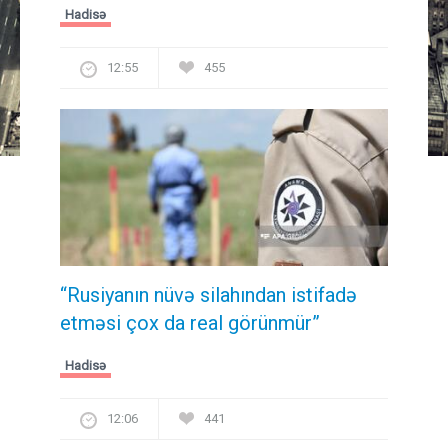
Hadisə
12:55
455
“Rusiyanın nüvə silahından istifadə
etməsi çox da real görünmür”
Hadisə
12:06
441