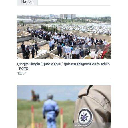
Hadisə
Çingiz Əlioğlu “Qurd qapısı” qəbiristanlığında dəfn edilib
- FOTO
12:57