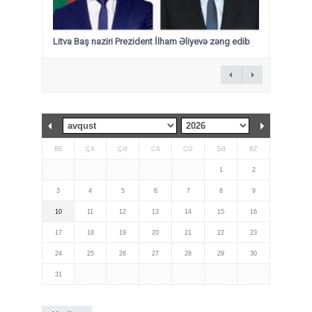
Litva Baş naziri Prezident İlham Əliyevə zəng edib
BE
ÇA
ÇƏ
CA
CÜ
ŞƏ
BZ
1
2
3
4
5
6
7
8
9
10
11
12
13
14
15
16
17
18
19
20
21
22
23
24
25
26
27
28
29
30
31