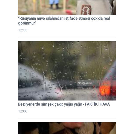
“Rusiyanın nüvə silahından istifadə etməsi çox da real
görünmür”
12:55
Bəzi yerlərdə şimşək çaxır, yağış yağır - FAKTİKİ HAVA
12:06