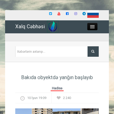
Xalq Cəbhəsi
Close
Siyasət
Bakıda obyektdə yanğın başlayıb
İqtisadiyyat
Hadisə
Dünya
10 İyun 19:09
2 240
Hadisə